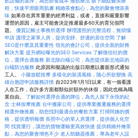
飲設備的選擇，為您節省成本
撥筋療法
眼下細紋醫美療
程，快速平滑眼周肌膚
精緻茶會點心，為您的聚會增添美
味
如果存在異常重要的經濟利益，或者，直接和嚴重影響
運營的原因，雇主可能會決定推遲最多60天的育兒假問
題。
優質記帳士事務所選擇
辦理護照的完整流程，無煩惱
申請
護理之家單人房，提供安靜、舒適的居住空間
了解
SEO是什麼及其重要性
領先的會計公司，提供全面的財務
解決方案
提升網站曝光的SEO Services
了解徵信社的價
位，選擇合適服務
新北除白蟻公司，為您提供新北地區的
白蟻防治服務
此原因和擬議的出版日期應以書面形式通知
工人。
小腿放鬆按摩
多樣化的裝潢風格，隨心所欲變換
高
雄台胞證申請服務詳情
自2023年1月1日以來，有一個看護
人在工作，在許多方面都類似於額外的休假，因此也稱為職
業自由。
了解如何選擇合適的牌位，為先人留下永恆的紀
念
士林按摩推薦
台中搬家公司，提供專業搬遷服務的選擇
精選外燴推薦，助您找到最適合的餐飲方案
打掃阿姨的價
格，提供透明報價
長照中心的單人房選擇，提供個人化空
間
找貨運行，讓您的貨物運輸更高效快捷
提供精緻外燴茶
點，為您的聚會增色不少
老人助聽器推薦，專為老年人設