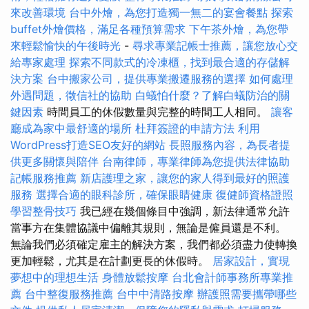
來改善環境
台中外燴，為您打造獨一無二的宴會餐點
探索
buffet外燴價格，滿足各種預算需求
下午茶外燴，為您帶
來輕鬆愉快的午後時光
-
尋求專業記帳士推薦，讓您放心交
給專家處理
探索不同款式的冷凍櫃，找到最合適的存儲解
決方案
台中搬家公司，提供專業搬遷服務的選擇
如何處理
外遇問題，徵信社的協助
白蟻怕什麼？了解白蟻防治的關
鍵因素
時間員工的休假數量與完整的時間工人相同。
讓客
廳成為家中最舒適的場所
杜拜簽證的申請方法
利用
WordPress打造SEO友好的網站
長照服務內容，為長者提
供更多關懷與陪伴
台南律師，專業律師為您提供法律協助
記帳服務推薦
新店護理之家，讓您的家人得到最好的照護
服務
選擇合適的眼科診所，確保眼睛健康
復健師資格證照
學習整骨技巧
我已經在幾個條目中強調，新法律通常允許
當事方在集體協議中偏離其規則，無論是僱員還是不利。
無論我們必須確定雇主的解決方案，我們都必須盡力使轉換
更加輕鬆，尤其是在計劃更長的休假時。
居家設計，實現
夢想中的理想生活
身體放鬆按摩
台北會計師事務所專業推
薦
台中整復服務推薦
台中中清路按摩
辦護照需要攜帶哪些