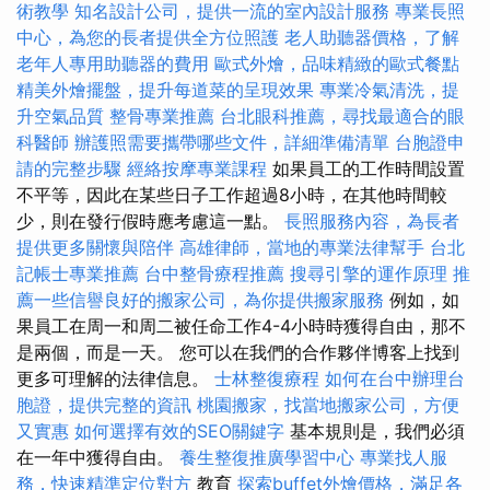
術教學
知名設計公司，提供一流的室內設計服務
專業長照
中心，為您的長者提供全方位照護
老人助聽器價格，了解
老年人專用助聽器的費用
歐式外燴，品味精緻的歐式餐點
精美外燴擺盤，提升每道菜的呈現效果
專業冷氣清洗，提
升空氣品質
整骨專業推薦
台北眼科推薦，尋找最適合的眼
科醫師
辦護照需要攜帶哪些文件，詳細準備清單
台胞證申
請的完整步驟
經絡按摩專業課程
如果員工的工作時間設置
不平等，因此在某些日子工作超過8小時，在其他時間較
少，則在發行假時應考慮這一點。
長照服務內容，為長者
提供更多關懷與陪伴
高雄律師，當地的專業法律幫手
台北
記帳士專業推薦
台中整骨療程推薦
搜尋引擎的運作原理
推
薦一些信譽良好的搬家公司，為你提供搬家服務
例如，如
果員工在周一和周二被任命工作4-4小時時獲得自由，那不
是兩個，而是一天。 您可以在我們的合作夥伴博客上找到
更多可理解的法律信息。
士林整復療程
如何在台中辦理台
胞證，提供完整的資訊
桃園搬家，找當地搬家公司，方便
又實惠
如何選擇有效的SEO關鍵字
基本規則是，我們必須
在一年中獲得自由。
養生整復推廣學習中心
專業找人服
務，快速精準定位對方
教育
探索buffet外燴價格，滿足各