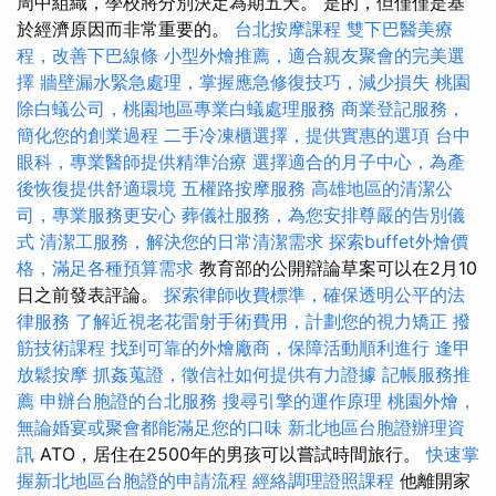
周中組織，學校將分別決定為期五天。 是的，但僅僅是基
於經濟原因而非常重要的。
台北按摩課程
雙下巴醫美療
程，改善下巴線條
小型外燴推薦，適合親友聚會的完美選
擇
牆壁漏水緊急處理，掌握應急修復技巧，減少損失
桃園
除白蟻公司，桃園地區專業白蟻處理服務
商業登記服務，
簡化您的創業過程
二手冷凍櫃選擇，提供實惠的選項
台中
眼科，專業醫師提供精準治療
選擇適合的月子中心，為產
後恢復提供舒適環境
五權路按摩服務
高雄地區的清潔公
司，專業服務更安心
葬儀社服務，為您安排尊嚴的告別儀
式
清潔工服務，解決您的日常清潔需求
探索buffet外燴價
格，滿足各種預算需求
教育部的公開辯論草案可以在2月10
日之前發表評論。
探索律師收費標準，確保透明公平的法
律服務
了解近視老花雷射手術費用，計劃您的視力矯正
撥
筋技術課程
找到可靠的外燴廠商，保障活動順利進行
逢甲
放鬆按摩
抓姦蒐證，徵信社如何提供有力證據
記帳服務推
薦
申辦台胞證的台北服務
搜尋引擎的運作原理
桃園外燴，
無論婚宴或聚會都能滿足您的口味
新北地區台胞證辦理資
訊
ATO，居住在2500年的男孩可以嘗試時間旅行。
快速掌
握新北地區台胞證的申請流程
經絡調理證照課程
他離開家