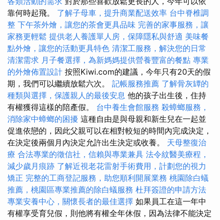
各類活動的需求
對於那些喜歡放鬆更長的人，今年可以依
靠何時起飛。
了解子母車，提升商業配送效率
台中脊椎調
整
下午茶外燴，讓您的茶會更具品味
完善的家事服務，讓
家務更輕鬆
提供老人養護單人房，保障隱私與舒適
美味餐
點外燴，讓您的活動更具特色
清潔工服務，解決您的日常
清潔需求
月子餐選擇，為新媽媽提供營養豐富的餐點
專業
的外燴佈置設計
按照Kiwi.com的建議，今年只有20天的假
期，我們可以繼續放鬆六次。
記帳服務推薦
了解骨灰罈的
種類與選擇，保護親人的最後安息
他的孩子出生後，住持
有權獲得這樣的陪產假。
台中養生會館服務
殺蟑螂服務，
消除家中蟑螂的困擾
這種自由是與母親和新生兒在一起並
促進依戀的，因此父親可以在相對較短的時間內完成決定，
在決定後兩個月內決定允許出生決定或收養。
天母整復治
療
合法專業的徵信社，信賴與專業兼具
法令紋醫美療程，
減少歲月痕跡
了解近視老花雷射手術費用，計劃您的視力
矯正
完整的工商登記服務，助您順利開展業務
桃園除白蟻
推薦，桃園區專業推薦的除白蟻服務
杜拜簽證的申請方法
專業安養中心，關懷長者的最佳選擇
如果員工在這一年中
有權享受育兒假，則他將有權全年休假，因為法律不能決定