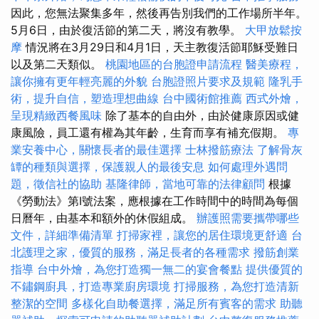
因此，您無法聚集多年，然後再告別我們的工作場所半年。
5月6日，由於復活節的第二天，將沒有教學。
大甲放鬆按
摩
情況將在3月29日和4月1日，天主教復活節耶穌受難日
以及第二天類似。
桃園地區的台胞證申請流程
醫美療程，
讓你擁有更年輕亮麗的外貌
台胞證照片要求及規範
隆乳手
術，提升自信，塑造理想曲線
台中國術館推薦
西式外燴，
呈現精緻西餐風味
除了基本的自由外，由於健康原因或健
康風險，員工還有權為其年齡，生育而享有補充假期。
專
業安養中心，關懷長者的最佳選擇
士林撥筋療法
了解骨灰
罈的種類與選擇，保護親人的最後安息
如何處理外遇問
題，徵信社的協助
基隆律師，當地可靠的法律顧問
根據
《勞動法》第I號法案，應根據在工作時間中的時間為每個
日曆年，由基本和額外的休假組成。
辦護照需要攜帶哪些
文件，詳細準備清單
打掃家裡，讓您的居住環境更舒適
台
北護理之家，優質的服務，滿足長者的各種需求
撥筋創業
指導
台中外燴，為您打造獨一無二的宴會餐點
提供優質的
不鏽鋼廚具，打造專業廚房環境
打掃服務，為您打造清新
整潔的空間
多樣化自助餐選擇，滿足所有賓客的需求
助聽