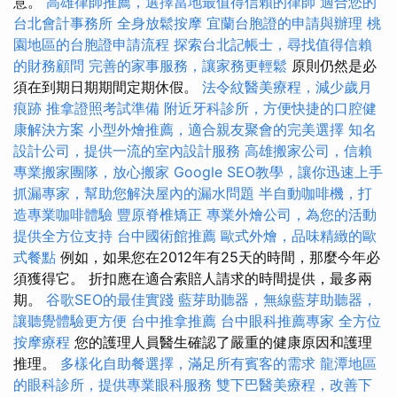
意。
高雄律師推薦，選擇當地最值得信賴的律師
適合您的
台北會計事務所
全身放鬆按摩
宜蘭台胞證的申請與辦理
桃
園地區的台胞證申請流程
探索台北記帳士，尋找值得信賴
的財務顧問
完善的家事服務，讓家務更輕鬆
原則仍然是必
須在到期日期期間定期休假。
法令紋醫美療程，減少歲月
痕跡
推拿證照考試準備
附近牙科診所，方便快捷的口腔健
康解決方案
小型外燴推薦，適合親友聚會的完美選擇
知名
設計公司，提供一流的室內設計服務
高雄搬家公司，信賴
專業搬家團隊，放心搬家
Google SEO教學，讓你迅速上手
抓漏專家，幫助您解決屋內的漏水問題
半自動咖啡機，打
造專業咖啡體驗
豐原脊椎矯正
專業外燴公司，為您的活動
提供全方位支持
台中國術館推薦
歐式外燴，品味精緻的歐
式餐點
例如，如果您在2012年有25天的時間，那麼今年必
須獲得它。 折扣應在適合索賠人請求的時間提供，最多兩
期。
谷歌SEO的最佳實踐
藍芽助聽器，無線藍芽助聽器，
讓聽覺體驗更方便
台中推拿推薦
台中眼科推薦專家
全方位
按摩療程
您的護理人員醫生確認了嚴重的健康原因和護理
推理。
多樣化自助餐選擇，滿足所有賓客的需求
龍潭地區
的眼科診所，提供專業眼科服務
雙下巴醫美療程，改善下