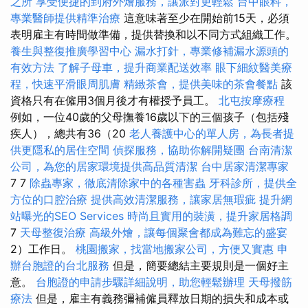
之所
享受便捷的到府外燴服務，讓派對更輕鬆
台中眼科，
專業醫師提供精準治療
這意味著至少在開始前15天，必須
表明雇主有時間做準備，提供替換和以不同方式組織工作。
養生與整復推廣學習中心
漏水打針，專業修補漏水源頭的
有效方法
了解子母車，提升商業配送效率
眼下細紋醫美療
程，快速平滑眼周肌膚
精緻茶會，提供美味的茶會餐點
該
資格只有在僱用3個月後才有權授予員工。
北屯按摩療程
例如，一位40歲的父母撫養16歲以下的三個孩子（包括殘
疾人），總共有36（20
老人養護中心的單人房，為長者提
供更隱私的居住空間
偵探服務，協助你解開疑團
台南清潔
公司，為您的居家環境提供高品質清潔
台中居家清潔專家
7 7
除蟲專家，徹底清除家中的各種害蟲
牙科診所，提供全
方位的口腔治療
提供高效清潔服務，讓家居無瑕疵
提升網
站曝光的SEO Services
時尚且實用的裝潢，提升家居格調
7
天母整復治療
高級外燴，讓每個聚會都成為難忘的盛宴
2）工作日。
桃園搬家，找當地搬家公司，方便又實惠
申
辦台胞證的台北服務
但是，簡要總結主要規則是一個好主
意。
台胞證的申請步驟詳細說明，助您輕鬆辦理
天母撥筋
療法
但是，雇主有義務彌補僱員釋放日期的損失和成本或