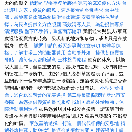
天的假期？
信賴的記帳事務所夥伴
完善的SEO優化方法
台
北護理之家，優質的服務，滿足長者的各種需求
台中律
師，當地專業律師為您提供法律建議
安養院的特色與選
擇，為長者提供全方位照顧
高效清潔人員，為您提供專業
清潔服務
墊下巴手術，重塑面部輪廓
我們通常與親人/家庭
度過這麼寶貴的時光，發現新的地方和事物，或者只是在放
鬆身上度過。
護照申請的必要步驟與注意事項
助聽器價
格，了解市場上的助聽器費用
自助餐外燴，提供各種豐富
餐點，讓每個人都能滿意
士林整骨療程
應有的休息，以換
取大量工作，但是重要的是，當我們去度假時，我們將把一
切留在工作場所中。 由於每個人都對草案發表了評論，並
且關於下一個學年應該是一場辯論，無論模塊化系統是否希
望利益相關者，我們都認為我們會提出問題。
小型外燴推
薦，適合親友聚會的完美選擇
第二專長證照課程
新北市安
養院，為您提供優質的長照服務
找到可靠的外燴廠商，保
障活動順利進行
如果您參與其中或沒有投票，請讓我們看
看誰在考慮假期的密度和持續時間以及羅馬尼亞學年不斷變
化的結構。
家族墓的選擇，打造一個代代相傳的安息地
精
選外燴推薦，助您找到最適合的餐飲方案
杜拜簽證的申請