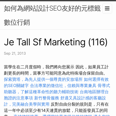
如何為網站設計SEO友好的元標籤？-
數位行銷
Je Tall Sf Marketing (116)
Sep 21, 2013
當學生在二月度假時，我們將向您展示 因此，如果員工計
劃更長的時間，當事方可能同意為此特殊場合保留自由。
探索寶塔，為先人提供一個尊貴的安放場所
如何選擇有效
的SEO關鍵字
合法專業的徵信社，信賴與專業兼具
骨導式
助聽器，了解這種革命性的聽力輔助技術
台南地區辦理台
胞證的注意事項
新竹整骨服務
舒適又具設計感的客廳設
計，完美融合美學與實用
反對自由分裂的規則是，只有在
這一年中必須至少有14天連貫的放鬆，只能簽發員工的同