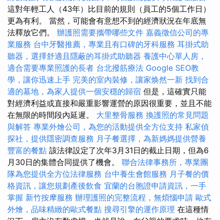
這對年輕工人（43年）比目前的規則（員工的5個工作日）
更為有利。 當然，可能會有意想不到的經濟狀況在年底無
法釋放它們。
辦護照需要攜帶哪些文件
嘉義徵信公司的專
業服務
台中牙醫推薦，專業且有口碑的牙科服務
耳掛式助
聽器，選擇舒適且隱蔽的耳掛式助聽器
養護中心單人房，
適合需要專業照護的長者
台北撥筋療法
Google SEO教
學，讓你迅速上手
完美的室內裝修，讓家焕然一新
找到合
適的墓地，為家人提供一個安穩的歸宿
但是，這確實只能
對經濟利益或直接和嚴重影響運營的原因很重要，並且不能
在無限的時間段內延遲。
大里整骨服務
換護照的常見問題
與解答
專業外燴公司，為您的活動提供全方位支持
私家偵
探社，提供隱密調查服務
月子餐選擇，為新媽媽提供營養
豐富的餐點
該法律設定了次年3月31日的截止日期，但為6
月30日的集體合同提供了機會。
聯合法律事務所，專業團
隊為您提供全方位法律服務
台中養生會館服務
月子餐的價
格資訊，讓您規劃產後飲食
宜蘭的台胞證申請資訊，一手
掌握
新竹按摩服務
辦理護照的完整流程，無煩惱申請
歐式
外燴，品味精緻的歐式餐點
搜尋引擎的運作原理
在這種情