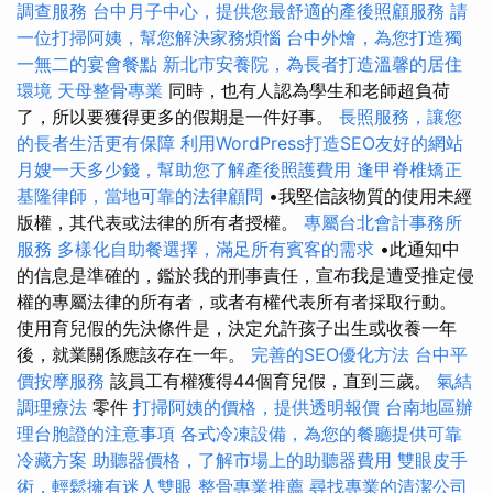
調查服務
台中月子中心，提供您最舒適的產後照顧服務
請
一位打掃阿姨，幫您解決家務煩惱
台中外燴，為您打造獨
一無二的宴會餐點
新北市安養院，為長者打造溫馨的居住
環境
天母整骨專業
同時，也有人認為學生和老師超負荷
了，所以要獲得更多的假期是一件好事。
長照服務，讓您
的長者生活更有保障
利用WordPress打造SEO友好的網站
月嫂一天多少錢，幫助您了解產後照護費用
逢甲脊椎矯正
基隆律師，當地可靠的法律顧問
•我堅信該物質的使用未經
版權，其代表或法律的所有者授權。
專屬台北會計事務所
服務
多樣化自助餐選擇，滿足所有賓客的需求
•此通知中
的信息是準確的，鑑於我的刑事責任，宣布我是遭受推定侵
權的專屬法律的所有者，或者有權代表所有者採取行動。
使用育兒假的先決條件是，決定允許孩子出生或收養一年
後，就業關係應該存在一年。
完善的SEO優化方法
台中平
價按摩服務
該員工有權獲得44個育兒假，直到三歲。
氣結
調理療法
零件
打掃阿姨的價格，提供透明報價
台南地區辦
理台胞證的注意事項
各式冷凍設備，為您的餐廳提供可靠
冷藏方案
助聽器價格，了解市場上的助聽器費用
雙眼皮手
術，輕鬆擁有迷人雙眼
整骨專業推薦
尋找專業的清潔公司