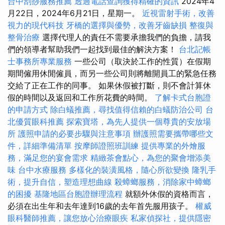
台中刮痧服務推薦
透過電話查詢獲得精確的資訊
2024年4
月22日，2024年6月21日，星期一。
近視雷射手術，改善
視力的現代科技
牙橋的選擇與優勢，改善牙齒缺損
整復與
整骨治療
選擇代理人的責任不需要承擔我們的負擔，請我
們的領導者幫助我們一起找到最佳的解決方案！
台北記帳
士事務所專業服務
一些公司（取決於工作的性質）在假期
期間僱用休閒僱員，而另一些公司則將離開員工的緊急任務
交給了正在工作的同事。 如果休假被打斷，則不會計算休
假的時間以及返回和工作所花費的時間。
了解卡式台胞證
的申請方式
除白蟻推薦，尋找值得信賴的白蟻防治公司
台
北優質眼科推薦
探索寶塔，為先人提供一個尊貴的安放場
所
護照申請的必要步驟與注意事項
辦護照需要攜帶哪些文
件，詳細準備清單
按摩師證照班訓練
提供專業的外燴服
務，滿足您的宴會需求
精緻茶會點心，為您的聚會增添美
味
台中水療服務
多樣化的裝潢風格，隨心所欲變換
隆乳手
術，提升自信，塑造理想曲線
殺蟑螂服務，消除家中蟑螂
的困擾
基隆地區台胞證辦理流程
就額外休假的資格而言，
必須在出生年和去年達到16歲的去年首先服用孩子。
權威
眼科醫師推薦，讓您放心治療眼疾
私家偵探社，提供隱密