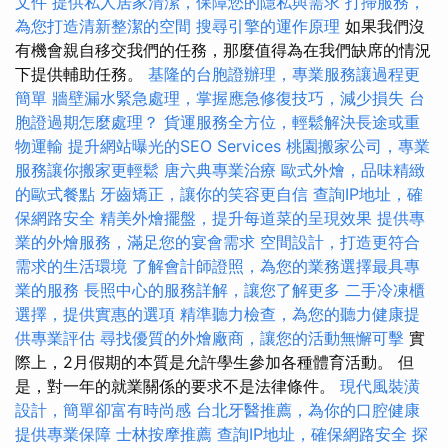
文件
提供私人居家清潔，保障您的隱私與需求
打掃服務，
為您打造清新整潔的空間
搜尋引擎的運作原理
如果我們沒
有機會親自移交我們的任務，那麼值得為在我們缺席的情況
下提供輔助任務。
基隆的台胞證辦理，專業服務讓過程更
簡單
牆壁漏水緊急處理，掌握應急修復技巧，減少損失
台
胞證過期怎麼處理？
貨運服務全方位，輕鬆解決長途或重
物運輸
提升網站曝光的SEO Services
桃園搬家公司，專業
服務讓你搬家更輕鬆
唐六典專業治療
歐式外燴，品味精緻
的歐式餐點
牙齒矯正，讓你的笑容更自信
查詢IP地址，確
保網路安全
精美外燴擺盤，提升每道菜的呈現效果
提供專
業的外燴服務，滿足您的宴會需求
空間設計，打造更符合
需求的生活環境
了解會計師證照，為您的業務選擇最具專
業的服務
長照中心的服務詳解，讓您了解更多
二手冷凍櫃
選擇，提供實惠的選項
精準聽力檢查，為您的聽力健康提
供專業評估
尋找優質的外燴廠商，讓您的活動無懈可擊
實
際上，2月假期的本質是允許學生參加各種體育活動。 但
是，對一年的就業關係的要求不是法律條件。
現代風裝潢
設計，簡單卻富有時尚感
台北牙醫推薦，為你的口腔健康
提供專業保障
士林按摩推薦
查詢IP地址，確保網路安全
探