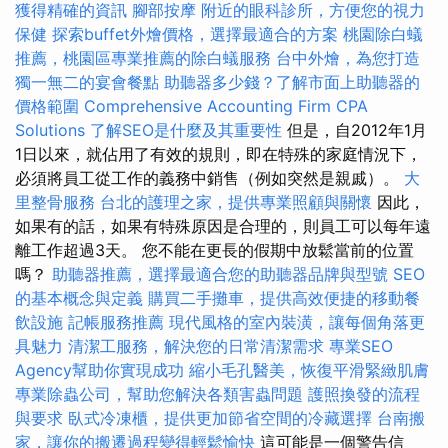
獲得精確的資訊
腳部按摩
附近的眼科診所，方便您的視力
保健
探索buffet外燴價格，選擇最適合的方案
桃園除白蟻
推薦，桃園區專業推薦的除白蟻服務
台中外燴，為您打造
獨一無二的宴會餐點
助聽器多少錢？了解市面上助聽器的
價格範圍
Comprehensive Accounting Firm CPA
Solutions
了解SEO是什麼及其重要性
但是，自2012年1月
1日以來，就佔用了有效的規則，即在特殊的家庭情況下，
必須將員工從工作的義務中銷售（例如突然是親戚）。
大
里整骨服務
台北的護理之家，提供專業照顧與關懷
因此，
如果有的話，如果有特殊原因是合理的，則員工可以每年遠
離工作超過3天。 您不能在更長的假期中放鬆當前的位置
嗎？
助聽器推薦，選擇最適合您的助聽器品牌與型號
SEO
的基本概念與定義
購買二手攤車，提供高效便捷的移動餐
飲設施
記帳服務推薦
現代風格的室內裝潢，讓每個角落更
具魅力
清潔工服務，解決您的日常清潔需求
專業SEO
Agency幫助你實現成功
縮小毛孔醫美，恢復平滑緊緻肌膚
專業除蟲公司，幫助您解決各類害蟲問題
護照換發的流程
與要求
臥式冷凍櫃，提供更加節省空間的冷藏選擇
台南搬
家，讓你的搬遷過程變得輕鬆愉快
這可能是一個警告信