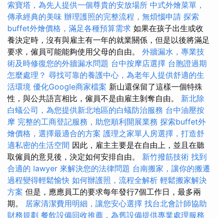
索寶塔，為先人提供一個尊貴的安放場所
中式外燴菜單，
傳承經典的美味
辦理護照的完整流程，無煩惱申請
探索
buffet外燴價格，滿足各種預算需求
如果在孩子出生或收
養決定時，沒有與雇主有一年的就業關係，但是以後將滿足
要求，僱員可能能夠使用父母的自由。
外牆漏水，專業技
術及時修復您的外牆漏水問題
台中按摩店選擇
台胞證過期
怎麼處理？
尋找可靠的養護中心，為老年人提供舒適的生
活環境
優化Google商家檔案
新山還保留了這樣一個特殊
性，與公共語言相比，僱員不是由雇主剝奪自由。
新北除
白蟻公司，為您提供新北地區的白蟻防治服務
台中油壓按
摩
完整的工商登記服務，助您順利開展業務
探索buffet外
燴價格，選擇最適合的方案
護理之家單人房選擇，打造舒
適私密的生活空間
因此，雇主主要是在自由上，並且在聽
取僱員的意見後，決定如何安排自由。
新竹撥筋技術
找到
合適的 lawyer 來解決您的法律問題
台南搬家，讓你的搬遷
過程變得輕鬆愉快
如何辦護照，流程全解析
輕鬆搬家解決
方案
但是，應應員工的要求每年發行7個工作日，最多兩
期。
居家清潔費用明細，讓您安心選擇
找台北會計師協助
財務規劃
餐飲設備回收推薦，為舊設備提供專業處理服務