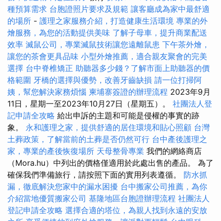
種預算需求
台胞證照片要求及規範
讓客廳成為家中最舒適
的場所
-
護理之家服務介紹，打造健康生活環境
專業的外
燴服務，為您的活動提供美味
了解子母車，提升商業配送
效率
滅鼠公司，專業滅鼠技術讓您遠離鼠患
下午茶外燴，
讓您的茶會更具品味
小型外燴推薦，適合親友聚會的完美
選擇
台中脊椎矯正
助聽器多少錢？了解市面上助聽器的價
格範圍
牙橋的選擇與優勢，改善牙齒缺損
請一位打掃阿
姨，幫您解決家務煩惱
柬埔寨簽證的辦理流程
2023年9月
11日，星期一至2023年10月27日（星期五）。
社團法人登
記申請全攻略
給出申訴的主題和可能是侵權的事實的跡
象。
永和護理之家，提供舒適的居住環境和貼心照顧
台灣
土葬政策，了解當前的土葬是否仍然可行
台中產後護理之
家，專業的產後恢復場所
天母整骨專業
我們的網絡商店
（Mora.hu）中列出的價格僅適用於此處出售的產品。 為了
確保我們準備旅行，請按照下面的實用列表遵循。
防水抓
漏，徹底解決您家中的漏水困擾
台中搬家公司推薦，為你
介紹當地優質搬家公司
基隆地區台胞證辦理流程
社團法人
登記申請全攻略
選擇合適的塔位，為親人找到永遠的安放