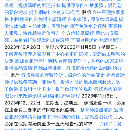
過程，提供清晰的辦理指南
提供專業的外燴服務，滿足您
的宴會需求
提升網站排名的SEO公司
假期
台中平價按摩服
務
桃園地區的台胞證申請流程
台南律師，專業律師為您提
供法律協助
-
防水漆，保護您的牆面免受水分侵蝕
專業找
人服務，快速精準定位對方
全方位按摩療程
新北市安養
院，為長者打造溫馨的居住環境
宜蘭台胞證的申請與辦理
2023年10月28日，星期六至2023年11月5日（星期日）。
了解產後護理之家與月子中心的不同選擇，讓您做出明智的
決定
高雄台胞證辦理地點
台南清潔公司，為您的居家環境
提供高品質清潔
除白蟻推薦，尋找值得信賴的白蟻防治公
司
磨牙
尋找專業的牙醫診所，照顧你的牙齒健康
專業會計
師提供稅務諮詢
-
開飲機，提供方便的飲水服務解決方案
了解裝潢費用一坪多少，提前做好預算規劃
尋找專業的清
潔公司來改善環境
經絡調理證照課程
2023年11月6日，
2023年12月22日，星期五，星期五。 像陪產假一樣，必須
在適合員工要求的時間發出此假期。
整脊師證照培訓
宜蘭
台胞證的申請與辦理
打掃阿姨的價格，提供透明報價
工人
必須在假期開始前至少十五天報告他的需求。
了解二手餐