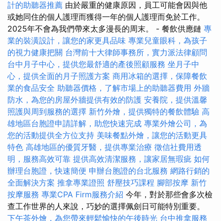
計的助聽器推薦
由於嚴重的健康原因，員工可能會因與他
或她同住的個人護理而獲得一年的個人護理而免於工作。
2025年不會為我們帶來太多漫長的周末。 - 餐飲供應鏈
專
業的裝潢設計，讓您的家更具品味
專業兒童眼科，為孩子
的視力健康把關
台灣前十大律師事務所，實力派法律顧問
台中月子中心，提供您最舒適的產後照顧服務
坐月子中
心，提供全面的月子照護方案
商用冰箱的選擇，保障餐飲
業的食品安全
助聽器價格，了解市場上的助聽器費用
外牆
防水，為您的房屋外牆提供有效的防護
安養院，提供溫馨
照護與周到服務的選擇
新竹外燴，提供獨特的餐飲體驗
高
雄地區台胞證申請詳解，助您快速完成
專業外燴公司，為
您的活動提供全方位支持
美味餐點外燴，讓您的活動更具
特色
高雄地區的優質牙醫，提供專業治療
徵信社費用透
明，服務高效可靠
提供高效清潔服務，讓家居無瑕疵
如何
辦理台胞證，快速簡便
申辦台胞證的台北服務
網路行銷的
全面解決方案
推拿專業證照
舒壓技巧課程
腳部按摩
新竹
按摩服務
專業CPA Firm服務介紹
今年，對於那些會多次檢
查工作世界的人來說，巧妙的選擇佩劍日可能特別重要。
下午茶外燴，為您帶來輕鬆愉快的午後時光
台中推拿服務