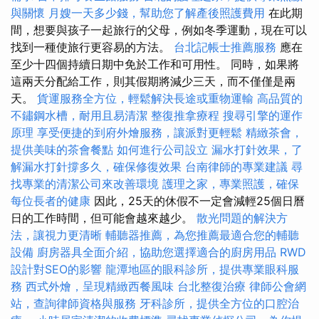
與關懷
月嫂一天多少錢，幫助您了解產後照護費用
在此期
間，想要與孩子一起旅行的父母，例如冬季運動，現在可以
找到一種使旅行更容易的方法。
台北記帳士推薦服務
應在
至少十四個持續日期中免於工作和可用性。 同時，如果將
這兩天分配給工作，則其假期將減少三天，而不僅僅是兩
天。
貨運服務全方位，輕鬆解決長途或重物運輸
高品質的
不鏽鋼水槽，耐用且易清潔
整復推拿療程
搜尋引擎的運作
原理
享受便捷的到府外燴服務，讓派對更輕鬆
精緻茶會，
提供美味的茶會餐點
如何進行公司設立
漏水打針效果，了
解漏水打針撐多久，確保修復效果
台南律師的專業建議
尋
找專業的清潔公司來改善環境
護理之家，專業照護，確保
每位長者的健康
因此，25天的休假不一定會減輕25個日曆
日的工作時間，但可能會越來越少。
散光問題的解決方
法，讓視力更清晰
輔聽器推薦，為您推薦最適合您的輔聽
設備
廚房器具全面介紹，協助您選擇適合的廚房用品
RWD
設計對SEO的影響
龍潭地區的眼科診所，提供專業眼科服
務
西式外燴，呈現精緻西餐風味
台北整復治療
律師公會網
站，查詢律師資格與服務
牙科診所，提供全方位的口腔治