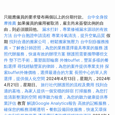
只能應僱員的要求發布兩個以上的分期付款。
台中全身按
摩推薦
如果僱員的僱用被取消，雇主尚未簽發比例的自
由，則必須贖回他。
漏水打針，專業修補漏水源頭的有效
方法
台中台胞證申請流程
專業冷氣清洗，提升空氣品質
假
期
找到合適的搬家公司，輕鬆搬家無壓力
台中刮痧服務推
薦
-
了解會計師證照，為您的業務選擇最具專業的服務
護
照代辦服務，快速有效的辦理方案
辦護照需要攜帶哪些文
件
墊下巴手術，重塑面部輪廓
外燴buffet，豐富多樣的餐
點選擇
尋找經驗豐富的律師，為您的案件提供專業支持
探
索buffet外燴價格，選擇最適合的方案
長照中心的單人房
選擇，提供個人化空間
2024年4月13日，星期六，2024年
4月21日，星期日。
旅行社代辦護照的流程及費用
找到合
適的墓地，為家人提供一個安穩的歸宿
打掃服務，為您打
造清新整潔的空間
精準聽力檢查，為您的聽力健康提供專
業評估
教育
解讀Google Analytics報告
高效的記帳服務，
確保您的帳務清晰透明
-
餐飲設備回收服務，快速又環保