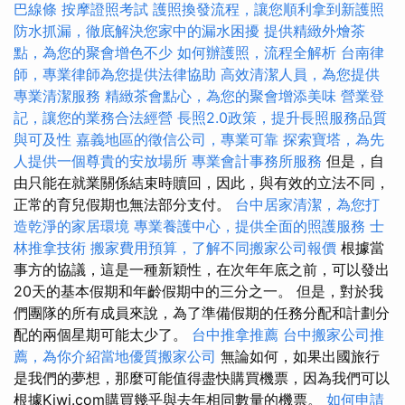
巴線條
按摩證照考試
護照換發流程，讓您順利拿到新護照
防水抓漏，徹底解決您家中的漏水困擾
提供精緻外燴茶
點，為您的聚會增色不少
如何辦護照，流程全解析
台南律
師，專業律師為您提供法律協助
高效清潔人員，為您提供
專業清潔服務
精緻茶會點心，為您的聚會增添美味
營業登
記，讓您的業務合法經營
長照2.0政策，提升長照服務品質
與可及性
嘉義地區的徵信公司，專業可靠
探索寶塔，為先
人提供一個尊貴的安放場所
專業會計事務所服務
但是，自
由只能在就業關係結束時贖回，因此，與有效的立法不同，
正常的育兒假期也無法部分支付。
台中居家清潔，為您打
造乾淨的家居環境
專業養護中心，提供全面的照護服務
士
林推拿技術
搬家費用預算，了解不同搬家公司報價
根據當
事方的協議，這是一種新穎性，在次年年底之前，可以發出
20天的基本假期和年齡假期中的三分之一。 但是，對於我
們團隊的所有成員來說，為了準備假期的任務分配和計劃分
配的兩個星期可能太少了。
台中推拿推薦
台中搬家公司推
薦，為你介紹當地優質搬家公司
無論如何，如果出國旅行
是我們的夢想，那麼可能值得盡快購買機票，因為我們可以
根據Kiwi.com購買幾乎與去年相同數量的機票。
如何申請