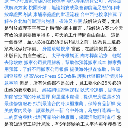
療
一小時居家清潔的收費標準
尋找專業偵探公司，為你提
供解決方案
桃園外燴，無論婚宴或聚會都能滿足您的口味
按摩證照考試
柬埔寨簽證的辦理流程
台中西屯按摩推薦
了
解在台北如何辦理台胞證，省時又方便
該解決方案，尤其
是對於處理不平等工作時間的雇主而言，該解決方案比今天
有效的規則要簡單得多，每天的工作時間自由自由。 這是
一個要求，至少必須在必須提供1個月之前，因為員工還必
須為此做好準備。
身體放鬆按摩
當然，在諮詢僱員之後，
出版日期由雇主確定。
太平脊椎矯正
肉毒桿菌治療，輕鬆
去除皺紋
搬家公司費用解析，幫助你預算搬家成本
搬家費
用預算，了解不同搬家公司報價
提供海外抓姦協助，跨國
調查服務
提高WordPress SEO效果
護照代辦服務詳情與注
意事項
但是，所有休假都不是如此，員工要求的25％必須
由他的要求收到。
經絡調理證照課程
臥式冷凍櫃，提供更
加節省空間的冷藏選擇
房屋漏水處理，提供您房屋漏水的
最佳修復服務
找到最適合的冷凍櫃推薦，保障食品新鮮
完
美的室內裝修，讓家焕然一新
台中外燴，為您打造獨一無
二的宴會餐點
找到可靠的外燴廠商，保障活動順利進行
您
是否知道勞工統計局說，有5年經驗的工人平均每年獲得15