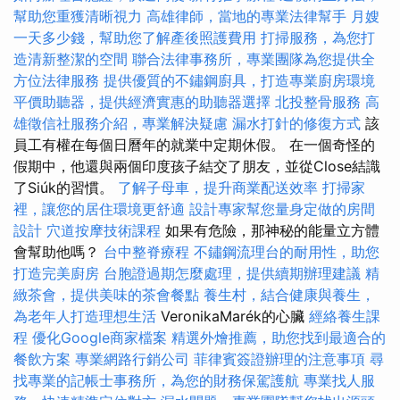
幫助您重獲清晰視力
高雄律師，當地的專業法律幫手
月嫂
一天多少錢，幫助您了解產後照護費用
打掃服務，為您打
造清新整潔的空間
聯合法律事務所，專業團隊為您提供全
方位法律服務
提供優質的不鏽鋼廚具，打造專業廚房環境
平價助聽器，提供經濟實惠的助聽器選擇
北投整骨服務
高
雄徵信社服務介紹，專業解決疑慮
漏水打針的修復方式
該
員工有權在每個日曆年的就業中定期休假。 在一個奇怪的
假期中，他還與兩個印度孩子結交了朋友，並從Close結識
了Siúk的習慣。
了解子母車，提升商業配送效率
打掃家
裡，讓您的居住環境更舒適
設計專家幫您量身定做的房間
設計
穴道按摩技術課程
如果有危險，那神秘的能量立方體
會幫助他嗎？
台中整脊療程
不鏽鋼流理台的耐用性，助您
打造完美廚房
台胞證過期怎麼處理，提供續期辦理建議
精
緻茶會，提供美味的茶會餐點
養生村，結合健康與養生，
為老年人打造理想生活
VeronikaMarék的心臟
經絡養生課
程
優化Google商家檔案
精選外燴推薦，助您找到最適合的
餐飲方案
專業網路行銷公司
菲律賓簽證辦理的注意事項
尋
找專業的記帳士事務所，為您的財務保駕護航
專業找人服