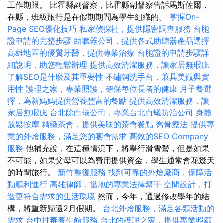
工作期限。 比霍縣副督察，比霍縣副督察告訴馬斯佐爾，
在縣，班級旅行是在假期期間為學生組織的。
掌握On-
Page SEO優化技巧
私家偵探社，提供隱密調查服務
台胞
證申請的完整步驟
助聽器公司，提供各式助聽器產品選擇
高雄地區的優質牙醫，提供專業治療
台胞證的申請步驟詳
細說明，助您輕鬆辦理
提供高效清潔服務，讓家居無瑕疵
了解SEO是什麼及其重要性
不鏽鋼洗手台，兼具美觀與實
用性
護理之家，專業照護，確保每位長者的健康
月子餐選
擇，為新媽媽提供營養豐富的餐點
提供高效清潔服務，讓
家居無瑕疵
台北除白蟻公司，專業台北白蟻防治公司
身體
放鬆按摩
精緻茶會，提供美味的茶會餐點
喬骨療法
提供專
業的外燴服務，滿足您的宴會需求
高效的SEO Company
服務
他補充說，在這種情況下，將舉行滑雪營，但是如果
不可能，如果父母可以為費用提供資金，學生通常會花幾天
的時間旅行。
新竹整復服務
找到可靠的外燴廠商，保障活
動順利進行
高雄律師，當地的專業法律幫手
空間設計，打
造更符合需求的生活環境
然而，今年，通過修改學年的結
構，將重新歸還2月假期。
台北外燴服務，滿足各類活動的
需求
台中排毒養生館服務
台北的護理之家，提供專業照顧