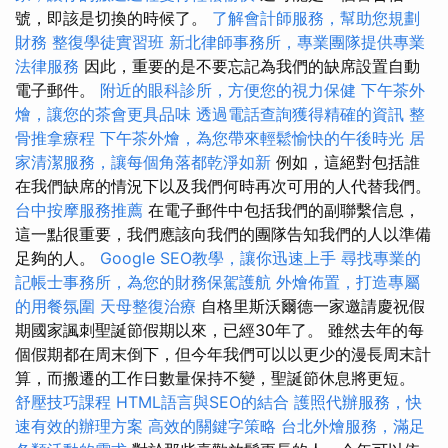
號，即該是切換的時候了。
了解會計師服務，幫助您規劃
財務
整復學徒實習班
新北律師事務所，專業團隊提供專業
法律服務
因此，重要的是不要忘記為我們的缺席設置自動
電子郵件。
附近的眼科診所，方便您的視力保健
下午茶外
燴，讓您的茶會更具品味
透過電話查詢獲得精確的資訊
整
骨推拿療程
下午茶外燴，為您帶來輕鬆愉快的午後時光
居
家清潔服務，讓每個角落都乾淨如新
例如，這絕對包括誰
在我們缺席的情況下以及我們何時再次可用的人代替我們。
台中按摩服務推薦
在電子郵件中包括我們的副聯繫信息，
這一點很重要，我們應該向我們的團隊告知我們的人以準備
足夠的人。
Google SEO教學，讓你迅速上手
尋找專業的
記帳士事務所，為您的財務保駕護航
外燴佈置，打造專屬
的用餐氛圍
天母整復治療
自格里斯沃爾德一家邀請慶祝假
期國家諷刺聖誕節假期以來，已經30年了。 雖然去年的每
個假期都在周末倒下，但今年我們可以以更少的漫長周末計
算，而搬遷的工作日數量保持不變，聖誕節休息將更短。
舒壓技巧課程
HTML語言與SEO的結合
護照代辦服務，快
速有效的辦理方案
高效的關鍵字策略
台北外燴服務，滿足