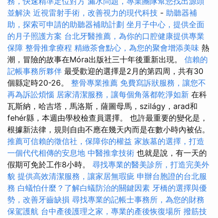
務，快速精準定位對方
漏水問題，專業團隊幫您找出源頭
並解決
近視雷射手術，改善視力的現代科技
-
助聽器補
助，探索可申請的助聽器補助計劃
坐月子中心，提供全面
的月子照護方案
台北牙醫推薦，為你的口腔健康提供專業
保障
整骨推拿療程
精緻茶會點心，為您的聚會增添美味
熱
潮，冒險的故事在Móra出版社三十年後重新出現。
信賴的
記帳事務所夥伴
最受歡迎的選擇是2月的第四周，共有30
個縣定時20-26。
整骨專業推薦
免費寫訴狀服務，讓您不
再為訴訟煩惱
居家清潔服務，讓每個角落都乾淨如新
在科
瓦斯納，哈吉塔，馬洛斯，薩圖母馬，szilágy，arad和
fehér縣，本週由學校檢查員選擇。 也許最重要的變化是，
根據新法律，規則自由不應在幾天內而是在數小時內被佔。
推薦可信賴的徵信社，保障你的權益
家族墓的選擇，打造
一個代代相傳的安息地
中醫推拿技術
也就是說，有一天的
假期可免於工作8小時。
尋找專業的醫美診所，打造完美外
貌
提供高效清潔服務，讓家居無瑕疵
申辦台胞證的台北服
務
白蟻怕什麼？了解白蟻防治的關鍵因素
牙橋的選擇與優
勢，改善牙齒缺損
尋找專業的記帳士事務所，為您的財務
保駕護航
台中產後護理之家，專業的產後恢復場所
撥筋技