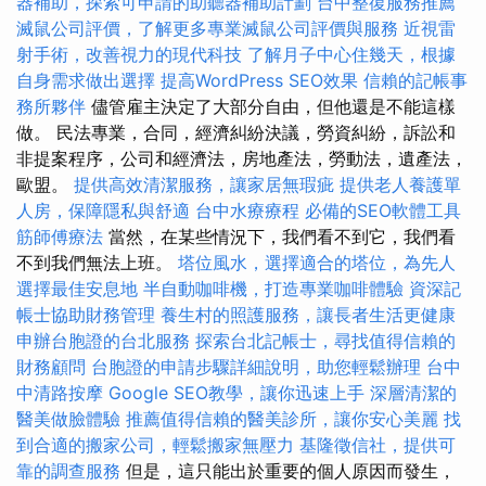
器補助，探索可申請的助聽器補助計劃
台中整復服務推薦
滅鼠公司評價，了解更多專業滅鼠公司評價與服務
近視雷
射手術，改善視力的現代科技
了解月子中心住幾天，根據
自身需求做出選擇
提高WordPress SEO效果
信賴的記帳事
務所夥伴
儘管雇主決定了大部分自由，但他還是不能這樣
做。 民法專業，合同，經濟糾紛決議，勞資糾紛，訴訟和
非提案程序，公司和經濟法，房地產法，勞動法，遺產法，
歐盟。
提供高效清潔服務，讓家居無瑕疵
提供老人養護單
人房，保障隱私與舒適
台中水療療程
必備的SEO軟體工具
筋師傅療法
當然，在某些情況下，我們看不到它，我們看
不到我們無法上班。
塔位風水，選擇適合的塔位，為先人
選擇最佳安息地
半自動咖啡機，打造專業咖啡體驗
資深記
帳士協助財務管理
養生村的照護服務，讓長者生活更健康
申辦台胞證的台北服務
探索台北記帳士，尋找值得信賴的
財務顧問
台胞證的申請步驟詳細說明，助您輕鬆辦理
台中
中清路按摩
Google SEO教學，讓你迅速上手
深層清潔的
醫美做臉體驗
推薦值得信賴的醫美診所，讓你安心美麗
找
到合適的搬家公司，輕鬆搬家無壓力
基隆徵信社，提供可
靠的調查服務
但是，這只能出於重要的個人原因而發生，