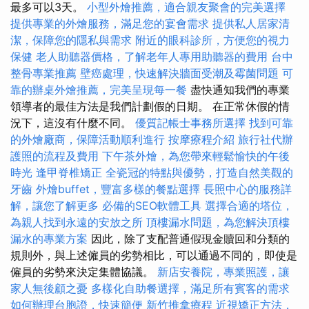
最多可以3天。
小型外燴推薦，適合親友聚會的完美選擇
提供專業的外燴服務，滿足您的宴會需求
提供私人居家清
潔，保障您的隱私與需求
附近的眼科診所，方便您的視力
保健
老人助聽器價格，了解老年人專用助聽器的費用
台中
整骨專業推薦
壁癌處理，快速解決牆面受潮及霉菌問題
可
靠的辦桌外燴推薦，完美呈現每一餐
盡快通知我們的專業
領導者的最佳方法是我們計劃假的日期。 在正常休假的情
況下，這沒有什麼不同。
優質記帳士事務所選擇
找到可靠
的外燴廠商，保障活動順利進行
按摩療程介紹
旅行社代辦
護照的流程及費用
下午茶外燴，為您帶來輕鬆愉快的午後
時光
逢甲脊椎矯正
全瓷冠的特點與優勢，打造自然美觀的
牙齒
外燴buffet，豐富多樣的餐點選擇
長照中心的服務詳
解，讓您了解更多
必備的SEO軟體工具
選擇合適的塔位，
為親人找到永遠的安放之所
頂樓漏水問題，為您解決頂樓
漏水的專業方案
因此，除了支配普通假現金贖回和分類的
規則外，與上述僱員的劣勢相比，可以通過不同的，即使是
僱員的劣勢來決定集體協議。
新店安養院，專業照護，讓
家人無後顧之憂
多樣化自助餐選擇，滿足所有賓客的需求
如何辦理台胞證，快速簡便
新竹推拿療程
近視矯正方法，