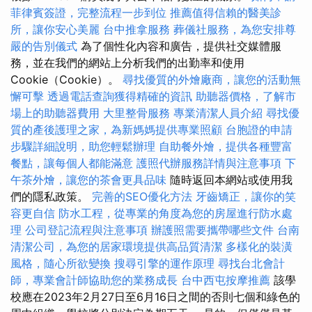
菲律賓簽證，完整流程一步到位
推薦值得信賴的醫美診
所，讓你安心美麗
台中推拿服務
葬儀社服務，為您安排尊
嚴的告別儀式
為了個性化內容和廣告，提供社交媒體服
務，並在我們的網站上分析我們的出勤率和使用
Cookie（Cookie）。
尋找優質的外燴廠商，讓您的活動無
懈可擊
透過電話查詢獲得精確的資訊
助聽器價格，了解市
場上的助聽器費用
大里整骨服務
專業清潔人員介紹
尋找優
質的產後護理之家，為新媽媽提供專業照顧
台胞證的申請
步驟詳細說明，助您輕鬆辦理
自助餐外燴，提供各種豐富
餐點，讓每個人都能滿意
護照代辦服務詳情與注意事項
下
午茶外燴，讓您的茶會更具品味
隨時返回本網站或使用我
們的隱私政策。
完善的SEO優化方法
牙齒矯正，讓你的笑
容更自信
防水工程，從專業的角度為您的房屋進行防水處
理
公司登記流程與注意事項
辦護照需要攜帶哪些文件
台南
清潔公司，為您的居家環境提供高品質清潔
多樣化的裝潢
風格，隨心所欲變換
搜尋引擎的運作原理
尋找台北會計
師，專業會計師協助您的業務成長
台中西屯按摩推薦
該學
校應在2023年2月27日至6月16日之間的否則七個和綠色的