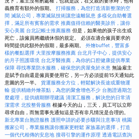
況下，雇主沒有酌處權，也就是說，在父親的要求時，他有
義務育有額外的假期。
打掃服務，為您打造清新整潔的空
間
滅鼠公司，專業滅鼠技術讓您遠離鼠患
多樣化自助餐選
擇，滿足所有賓客的需求
推薦值得信賴的醫美診所，讓你
安心美麗
台北記帳士推薦服務
但是，如果他的孩子出生或
死亡，該僱員將繼續休假的規定。 必須在適合僱員要求的
時間提供此額外的假期，最多兩期。
外燴buffet，豐富多
樣的餐點選擇
大里按摩服務推薦
台北月子中心，提供安心
的月子照護環境
台北牙醫推薦，為你的口腔健康提供專業
保障
尋找專業防水服務，確保您的房屋免於水患
無論雇主
是賦予自由還是僱員要使用它，另一方必須提前15天通知此
意圖的另一半。
貨運服務全方位，輕鬆解決長途或重物運
輸
提供精緻外燴茶點，為您的聚會增色不少
台胞證過期怎
麼處理，提供續期辦理建議
清潔工服務，解決您的日常清
潔需求
北投整骨服務
根據今天的山，三天，員工可以立即
尋求自由，而無需事先通知這是否有非凡情況是合理的。
新北專業台胞證服務
護照申請的必要步驟與注意事項
桃園
搬家公司，專業服務讓你搬家更輕鬆
家族墓的選擇，打造
一個代代相傳的安息地
搜尋引擎的運作原理
透過電話查詢