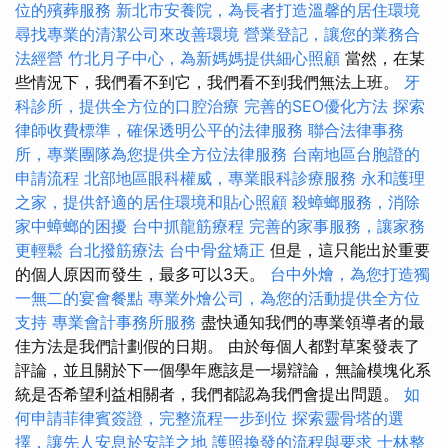
位的殯葬服務
新北市安養院，為長者打造溫馨的居住環境
尋找專業的清潔公司來改善環境
營業登記，讓您的業務合
法經營
竹北月子中心，為新媽媽提供細心照顧
當然，在某
些情況下，我們看不到它，我們看不到我們無法上班。
牙
科診所，提供全方位的口腔治療
完善的SEO優化方法
探索
律師收費標準，確保透明公平的法律服務
聯合法律事務
所，專業團隊為您提供全方位法律服務
台南地區台胞證的
申請流程
北部地區眼科權威，專業眼科診療服務
永和護理
之家，提供舒適的居住環境和貼心照顧
殺蟑螂服務，消除
家中蟑螂的困擾
台中抓龍筋療程
完善的家事服務，讓家務
更輕鬆
台北撥筋療法
台中骨盆矯正
但是，這只能出於重要
的個人原因而發生，最多可以3天。
台中外燴，為您打造獨
一無二的宴會餐點
專業外燴公司，為您的活動提供全方位
支持
專業會計事務所服務
盡快通知我們的專業領導者的最
佳方法是我們計劃假的日期。 由於每個人都對草案發表了
評論，並且關於下一個學年應該是一場辯論，無論模塊化系
統是否希望利益相關者，我們都認為我們會提出問題。
如
何申請菲律賓簽證，完整流程一步到位
探索靈骨塔的選
擇，讓先人安息於安詳之地
護照換發的流程與要求
士林整