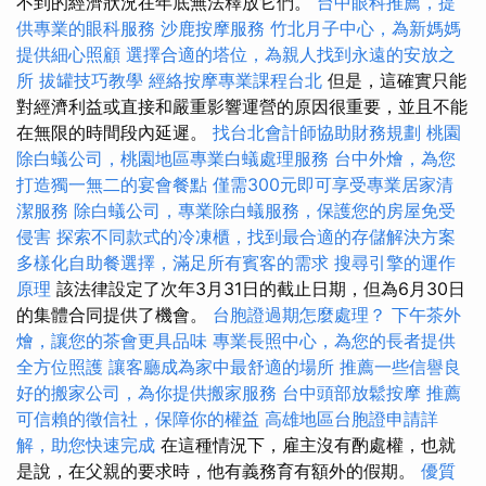
不到的經濟狀況在年底無法釋放它們。
台中眼科推薦，提
供專業的眼科服務
沙鹿按摩服務
竹北月子中心，為新媽媽
提供細心照顧
選擇合適的塔位，為親人找到永遠的安放之
所
拔罐技巧教學
經絡按摩專業課程台北
但是，這確實只能
對經濟利益或直接和嚴重影響運營的原因很重要，並且不能
在無限的時間段內延遲。
找台北會計師協助財務規劃
桃園
除白蟻公司，桃園地區專業白蟻處理服務
台中外燴，為您
打造獨一無二的宴會餐點
僅需300元即可享受專業居家清
潔服務
除白蟻公司，專業除白蟻服務，保護您的房屋免受
侵害
探索不同款式的冷凍櫃，找到最合適的存儲解決方案
多樣化自助餐選擇，滿足所有賓客的需求
搜尋引擎的運作
原理
該法律設定了次年3月31日的截止日期，但為6月30日
的集體合同提供了機會。
台胞證過期怎麼處理？
下午茶外
燴，讓您的茶會更具品味
專業長照中心，為您的長者提供
全方位照護
讓客廳成為家中最舒適的場所
推薦一些信譽良
好的搬家公司，為你提供搬家服務
台中頭部放鬆按摩
推薦
可信賴的徵信社，保障你的權益
高雄地區台胞證申請詳
解，助您快速完成
在這種情況下，雇主沒有酌處權，也就
是說，在父親的要求時，他有義務育有額外的假期。
優質