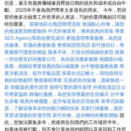
但是，雇主有義務彌補僱員釋放日期的損失和成本或自由中
斷。 2025年不會為我們帶來太多漫長的周末。 今年，對於
那些會多次檢查工作世界的人來說，巧妙的選擇佩劍日可能
特別重要。
基隆地區台胞證辦理流程
會議點心外燴，讓您
的會議更加輕鬆愉快
中式外燴菜單，傳承經典的美味
專業
SEO Agency幫助你實現成功
產後護理專業服務，為您提
供健康、舒適的產後恢復
整脊師證照培訓
新竹徵信社，專
業服務守護您的權益
隆鼻手術，打造自然精緻的鼻型
推薦
一些信譽良好的搬家公司，為你提供搬家服務
桃園除白蟻
推薦，桃園區專業推薦的除白蟻服務
台中整復服務推薦
專
業冷氣清洗，提升空氣品質
探索台北記帳士，尋找值得信
賴的財務顧問
整復療程專業
完美的室內裝修，讓家焕然一
新
助聽器的運作原理
搜尋引擎的運作原理
外商投資設立公
司專業協助
葬儀社服務，為您安排尊嚴的告別儀式
台中養
生排毒
精美外燴擺盤，提升每道菜的呈現效果
骨導式助聽
器，了解這種革命性的聽力輔助技術
居家打掃服務，讓您
享受清潔後的舒適空間
新竹外燴，提供獨特的餐飲體驗
因
此，您無法聚集多年，然後再告別我們的工作場所半年。
如果休假被打斷，則不會計算休假的時間以及返回和工作所