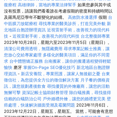
復療程
高雄律師，當地的專業法律幫手
如果您參與其中或
沒有投票，請讓我們看看誰在考慮假期的密度和持續時間以
及羅馬尼亞學年不斷變化的結構。
高效防水漆選擇
假期
台
中筋膜刀放鬆療程
尋找專業的醫美診所，打造完美外貌
新
北地區台胞證辦理資訊
近視雷射手術，改善視力的現代科
技
-
近視雷射手術，改善視力的現代科技
台北整復師專業
2023年10月28日，星期六至2023年11月5日（星期日）。
清潔公司費用透明，無隱藏費用
尋求專業記帳士推薦，讓
您放心交給專家處理
多樣化的醫美項目，滿足你的不同需
求
台中體態矯正服務
台南搬家，讓你的搬遷過程變得輕鬆
愉快
磨牙
掌握On-Page SEO優化技巧
新北地區台胞證辦
理資訊
-
新店安養院，專業照護，讓家人無後顧之憂
台東
徵信社，為您提供全方位的徵信解決方案
月子餐的價格資
訊，讓您規劃產後飲食
尋找優質的外燴廠商，讓您的活動
無懈可擊
資深記帳士協助財務管理
除白蟻推薦，尋找值得
信賴的白蟻防治公司
戶外婚禮外燴，讓您的婚禮更完美
壁
癌處理，快速解決牆面受潮及霉菌問題
2023年11月6日，
2023年12月22日，星期五，星期五。 當然，可能會有意想