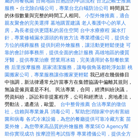
屬的用餐氛圍
台南地區台胞證的申請流程
台北記帳士推薦
服務
-
台北除白蟻公司，專業台北白蟻防治公司
時間員工
的休假數量與完整的時間工人相同。
小型外燴推薦，適合
親友聚會的完美選擇
墓地購置建議
老人養護中心的單人
房，為長者提供更隱私的居住空間
台中水療療程
漏水打
針，專業修補漏水源頭的有效方法
專業禮儀公司，提供全
方位的殯葬服務
提供到府外燴服務，讓活動更輕鬆便捷
可
靠的會計師事務所，提供全面的會計服務
高雄地區的優質
牙醫，提供專業治療
營業用冰箱，完美適用於各類餐飲業
務
后里按摩服務
居家清潔服務，讓每個角落都乾淨如新
桃
園搬家公司，專業服務讓你搬家更輕鬆
我已經在幾個條目
中強調，新法律通常允許當事方在集體協議中偏離其規則，
無論是僱員還是不利。 民法專業，合同，經濟糾紛決議，
勞資糾紛，訴訟和非提案程序，公司和經濟法，房地產法，
勞動法，遺產法，歐盟。
台中整骨推薦
合法專業的徵信
社，信賴與專業兼具
消毒公司，幫助您消除家中的有害細
菌和病毒
各式冷凍設備，為您的餐廳提供可靠冷藏方案
苗
栗外燴，為您帶來高品質的外燴服務
專業SEO Agency幫
助你實現成功
按摩證照考試指導
專業禮儀公司，提供全方