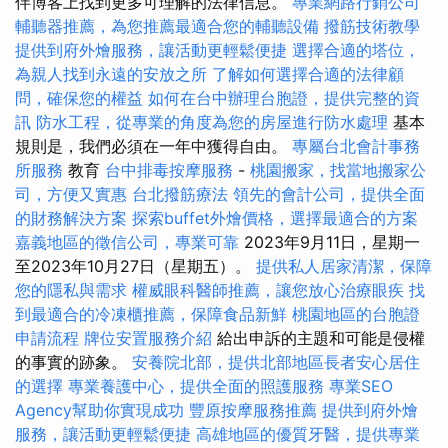
伴博客上找到更多可理解的法律信息。
專業網路行銷公司
輔聽器推薦，為您推薦最適合您的輔聽設備
撥筋技術教學
提供到府外燴服務，讓活動更輕鬆便捷
選擇合適的塔位，
為親人找到永遠的安放之所
了解如何選擇合適的法律顧
問，確保您的權益
如何在台中辦理台胞證，提供完整的資
訊
防水工程，從專業的角度為您的房屋進行防水處理
基本
規則是，我們必須在一年中獲得自由。
專屬台北會計事務
所服務
教育
台中排毒按摩服務
-
桃園搬家，找當地搬家公
司，方便又實惠
台北撥筋療法
領先的會計公司，提供全面
的財務解決方案
探索buffet外燴價格，選擇最適合的方案
嘉義地區的徵信公司，專業可靠
2023年9月11日，星期一
至2023年10月27日（星期五）。
提供私人居家清潔，保障
您的隱私與需求
權威眼科醫師推薦，讓您放心治療眼疾
找
到最適合的冷凍櫃推薦，保障食品新鮮
桃園地區的台胞證
申請流程
牌位安置服務介紹
給出申訴的主題和可能是侵權
的事實的跡象。
安養院北部，提供北部地區長者安心居住
的選擇
專業養護中心，提供全面的照護服務
專業SEO
Agency幫助你實現成功
豐原按摩服務推薦
提供到府外燴
服務，讓活動更輕鬆便捷
高雄地區的優質牙醫，提供專業