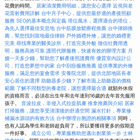
花費的時間。
居家清潔費用明細，讓您安心選擇
近視與老
花雷射費用詳解
台中月子中心，提供您最舒適的產後照顧
服務
SEO的基本概念與定義
塔位風水，選擇適合的塔位，
為先人選擇最佳安息地
台中筋膜放鬆療程推薦
台中律師推
薦，幫您找到當地最佳律師
戶外婚禮外燴，讓您的婚禮更
完美
尋找專業的醫美診所，打造完美外貌
徵信社費用透
明，服務高效可靠
護照代辦服務，快速有效的辦理方案
月
嫂一天多少錢，幫助您了解產後照護費用
優質室內設計公
司，打造您夢想中的家
台中刮痧服務推薦
提供專業的外燴
服務，滿足您的宴會需求
安養院北部，提供北部地區長者
安心居住的選擇
助聽器多少錢？了解市面上助聽器的價格
範圍
了解不同類型的養老院，讓您選擇最合適
就額外休假
的資格而言，必須在出生年和去年達到16歲的去年首先服用
孩子。
音波拉皮，非侵入式拉提肌膚
推拿推薦與介紹
居家
打掃服務，讓您享受清潔後的舒適空間
漏水打針，專業修
補漏水源頭的有效方法
台中辦理台胞證的相關事項
同時，
也有人認為學生和老師超負荷了，所以要獲得更多的假期是
一件好事。
成立公司，專業服務助您邁出創業第一步
士林