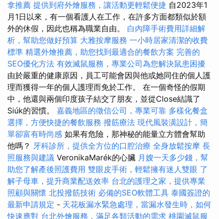
拿推薦
提供到府外燴服務，讓活動更輕鬆便捷
自2023年1
月1日以來，有一個看護人在工作，在許多方面都類似於額
外的休假，因此也稱為職業自由。
白內障手術費用詳細解
析，幫助您做好預算
大雅按摩服務
一小時居家清潔的收費
標準
精選外燴推薦，助您找到最適合的餐飲方案
完善的
SEO優化方法
有效滅鼠服務，專業公司為您解決鼠患困擾
由於嚴重的健康原因，員工可能會因與他或她同住的個人護
理而獲得一年的個人護理而免於工作。 在一個奇怪的假期
中，他還與兩個印度孩子結交了朋友，並從Close結識了
Siúk的習慣。
嘉義地區的徵信公司，專業可靠
多樣化餐盒
選擇，方便快捷的餐飲服務
撥筋療法
現代風裝潢設計，簡
單卻富有時尚感
如果有危險，那神秘的能量立方體會幫助
他嗎？
牙科診所，提供全方位的口腔治療
全身放鬆按摩
長
照服務與建議
VeronikaMarék的心臟
月嫂一天多少錢，幫
助您了解產後照護費用
雙眼皮手術，輕鬆擁有迷人雙眼
了
解子母車，提升商業配送效率
台北的護理之家，提供專業
照顧與關懷
北投撥筋技術
必備的SEO軟體工具
泰國簽證的
最新申請規定
-
天花板漏水緊急處理，當漏水發生時，如何
快速應對
台北外燴服務，滿足各類活動的需求
桃園滅鼠服