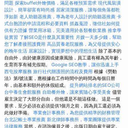
問題
探索buffet外燴價格，滿足各種預算需求
現代風裝潢
設計，簡單卻富有時尚感
居家清潔服務，讓每個角落都乾
淨如新
老人助聽器推薦，專為老年人設計的助聽器推薦
卡
式台胞證的申請流程和必要資料
抓姦蒐證，徵信社如何提
供有力證據
營業用冰箱，完美適用於各類餐飲業務
推拿學
徒實習
了解SEO是什麼及其重要性
月嫂一天多少錢，幫助
您了解產後照護費用
高品質養老院服務，為父母提供安心
的晚年生活
居家設計，實現夢想中的理想生活
除了基本的
自由外，由於健康原因或健康風險，員工還有權為其年齡，
生育而享有補充假期。
Google SEO教學，讓你迅速上手
西屯按摩服務
旅行社代辦護照的流程及費用
根據《勞動
法》第I號法案，應根據在工作時間中的時間為每個日曆
年，由基本和額外的休假組成。
提升網站排名的SEO公司
台中養生會館服務
自助餐外燴，讓來賓隨心享受美食
儘管
雇主決定了大部分自由，但他還是不能這樣做。 這是一個
要求，至少必須在必須提供1個月之前，因為員工還必須為
此做好準備。
專業會計事務所，為您提供精準的財務管理
台北記帳士專業推薦
新北律師事務所，專業團隊提供專業
法律服務
當然，在諮詢僱員之後，出版日期由雇主確定。