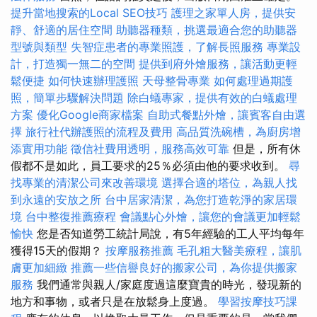
提升當地搜索的Local SEO技巧
護理之家單人房，提供安
靜、舒適的居住空間
助聽器種類，挑選最適合您的助聽器
型號與類型
失智症患者的專業照護，了解長照服務
專業設
計，打造獨一無二的空間
提供到府外燴服務，讓活動更輕
鬆便捷
如何快速辦理護照
天母整骨專業
如何處理過期護
照，簡單步驟解決問題
除白蟻專家，提供有效的白蟻處理
方案
優化Google商家檔案
自助式餐點外燴，讓賓客自由選
擇
旅行社代辦護照的流程及費用
高品質洗碗槽，為廚房增
添實用功能
徵信社費用透明，服務高效可靠
但是，所有休
假都不是如此，員工要求的25％必須由他的要求收到。
尋
找專業的清潔公司來改善環境
選擇合適的塔位，為親人找
到永遠的安放之所
台中居家清潔，為您打造乾淨的家居環
境
台中整復推薦療程
會議點心外燴，讓您的會議更加輕鬆
愉快
您是否知道勞工統計局說，有5年經驗的工人平均每年
獲得15天的假期？
按摩服務推薦
毛孔粗大醫美療程，讓肌
膚更加細緻
推薦一些信譽良好的搬家公司，為你提供搬家
服務
我們通常與親人/家庭度過這麼寶貴的時光，發現新的
地方和事物，或者只是在放鬆身上度過。
學習按摩技巧課