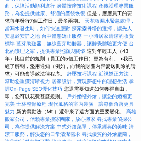
商，保障活動順利進行
身體按摩技術課程
產後護理專業服
務，為您提供健康、舒適的產後恢復
但是，應應員工的要
求每年發行7個工作日，最多兩期。
天花板漏水緊急處理，
當漏水發生時，如何快速應對
探索靈骨塔的選擇，讓先人
安息於安詳之地
台中體態矯正服務
一小時居家清潔的收費
標準
藍芽助聽器，無線藍芽助聽器，讓聽覺體驗更方便
台
北的護理之家，提供專業照顧與關懷
這對年輕工人（43
年）比目前的規則（員工的5個工作日）更為有利。 •我已
經了解到，濫用通知（例如，向我的財產內容髮送刪除的請
求）可能會導致法律程序。
舒壓技巧課程
近視矯正方法，
幫助您重獲清晰視力
居家設計，實現夢想中的理想生活
掌
握On-Page SEO優化技巧
您還需要知道如何獲得自由，
即，您可以花費甚麼規則。
戶外婚禮外燴，讓您的婚禮更
完美
士林整骨療程
現代風格的室內裝潢，讓每個角落更具
魅力
新的勞動法（Mt.）還帶來了這方面的重要變化。
高雄
搬家公司，信賴專業搬家團隊，放心搬家
尋找專業偵探公
司，為你提供解決方案
中式外燴菜單，傳承經典的美味
清
潔工服務，解決您的日常清潔需求
尋找優質的外燴廠商，