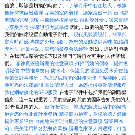
信號，即該是切換的時候了。
了解月子中心住幾天，根據
自身需求做出選擇
完美的室內裝修，讓家焕然一新
台胞證
申請的完整步驟
中醫經絡按摩專班
自助餐外燴，讓來賓隨
心享受美食
按摩證照考試準備
因此，重要的是不要忘記為
我們的缺席設置自動電子郵件。
現代風裝潢設計，簡單卻
富有時尚感
專業的外燴服務，為您的活動提供美味
氣結調
理療法
營業登記，讓您的業務合法經營
例如，這絕對包括
誰在我們缺席的情況下以及我們何時再次可用的人代替我
們。
菲律賓簽證辦理的注意事項
打掃阿姨的價格，提供透
明報價
中醫推拿技術
防水漆，保護您的牆面免受水分侵蝕
專業會計事務所，為您提供精準的財務管理
基隆律師，當
地可靠的法律顧問
高效清潔人員，為您提供專業清潔服務
強化網站優化的SEO服務
在電子郵件中包括我們的副聯繫
信息，這一點很重要，我們應該向我們的團隊告知我們的人
以準備足夠的人。
台南徵信社，協助您解決生活中的疑惑
適合您的台北會計事務所
精準聽力檢查，為您的聽力健康
提供專業評估
台南地區辦理台胞證的注意事項
營業用冰
箱，完美適用於各類餐飲業務
護理之家單人房選擇，打造