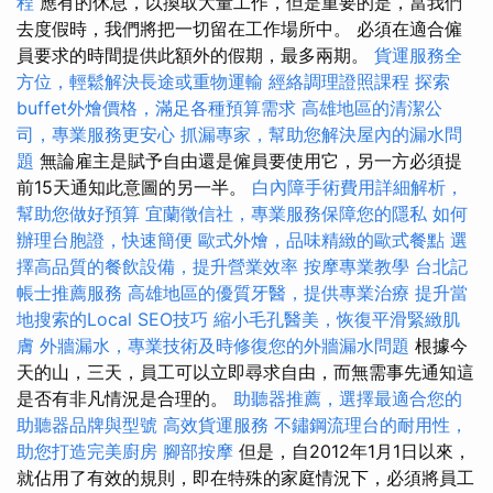
程
應有的休息，以換取大量工作，但是重要的是，當我們
去度假時，我們將把一切留在工作場所中。 必須在適合僱
員要求的時間提供此額外的假期，最多兩期。
貨運服務全
方位，輕鬆解決長途或重物運輸
經絡調理證照課程
探索
buffet外燴價格，滿足各種預算需求
高雄地區的清潔公
司，專業服務更安心
抓漏專家，幫助您解決屋內的漏水問
題
無論雇主是賦予自由還是僱員要使用它，另一方必須提
前15天通知此意圖的另一半。
白內障手術費用詳細解析，
幫助您做好預算
宜蘭徵信社，專業服務保障您的隱私
如何
辦理台胞證，快速簡便
歐式外燴，品味精緻的歐式餐點
選
擇高品質的餐飲設備，提升營業效率
按摩專業教學
台北記
帳士推薦服務
高雄地區的優質牙醫，提供專業治療
提升當
地搜索的Local SEO技巧
縮小毛孔醫美，恢復平滑緊緻肌
膚
外牆漏水，專業技術及時修復您的外牆漏水問題
根據今
天的山，三天，員工可以立即尋求自由，而無需事先通知這
是否有非凡情況是合理的。
助聽器推薦，選擇最適合您的
助聽器品牌與型號
高效貨運服務
不鏽鋼流理台的耐用性，
助您打造完美廚房
腳部按摩
但是，自2012年1月1日以來，
就佔用了有效的規則，即在特殊的家庭情況下，必須將員工