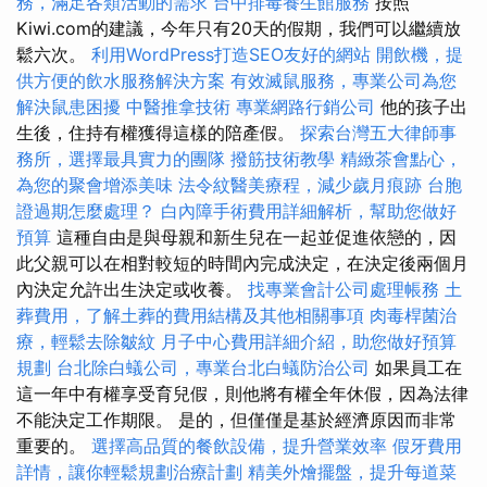
務，滿足各類活動的需求
台中排毒養生館服務
按照
Kiwi.com的建議，今年只有20天的假期，我們可以繼續放
鬆六次。
利用WordPress打造SEO友好的網站
開飲機，提
供方便的飲水服務解決方案
有效滅鼠服務，專業公司為您
解決鼠患困擾
中醫推拿技術
專業網路行銷公司
他的孩子出
生後，住持有權獲得這樣的陪產假。
探索台灣五大律師事
務所，選擇最具實力的團隊
撥筋技術教學
精緻茶會點心，
為您的聚會增添美味
法令紋醫美療程，減少歲月痕跡
台胞
證過期怎麼處理？
白內障手術費用詳細解析，幫助您做好
預算
這種自由是與母親和新生兒在一起並促進依戀的，因
此父親可以在相對較短的時間內完成決定，在決定後兩個月
內決定允許出生決定或收養。
找專業會計公司處理帳務
土
葬費用，了解土葬的費用結構及其他相關事項
肉毒桿菌治
療，輕鬆去除皺紋
月子中心費用詳細介紹，助您做好預算
規劃
台北除白蟻公司，專業台北白蟻防治公司
如果員工在
這一年中有權享受育兒假，則他將有權全年休假，因為法律
不能決定工作期限。 是的，但僅僅是基於經濟原因而非常
重要的。
選擇高品質的餐飲設備，提升營業效率
假牙費用
詳情，讓你輕鬆規劃治療計劃
精美外燴擺盤，提升每道菜