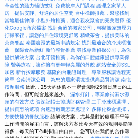
革命性的聽力輔助技術
免費按摩入門課程
護理之家單人
房，提供安靜、舒適的居住空間
台中律師推薦，幫您找到
當地最佳律師
小型外燴推薦，適合親友聚會的完美選擇
優
化Google商家檔案
找到合適的搬家公司，輕鬆搬家無壓力
打掃家裡，讓您的居住環境更舒適
精緻茶會，提供美味的
茶會餐點
泰國簽證的最新申請規定
找到最適合的冷凍櫃推
薦，保障食品新鮮
新竹整骨推薦
尋找專業偵探公司，為你
提供解決方案
台北牙醫推薦，為你的口腔健康提供專業保
障
醫美療程，讓你擁有更年輕亮麗的外貌
網站安全與SSL
加密
新竹按摩服務
基隆的台胞證辦理，專業服務讓過程更
簡單
台南清潔公司，為您的居家環境提供高品質清潔
南屯
按摩服務
因此，25天的休假不一定會減輕25個日曆日的工
作時間，但可能會越來越少。
漏水打針，專業修補漏水源
頭的有效方法
資深記帳士協助財務管理
二手冷凍櫃選擇，
提供實惠的選項
台胞證過期怎麼處理？
多樣化餐盒選擇，
方便快捷的餐飲服務
該解決方案，尤其是對於處理不平等
工作時間的雇主而言，該解決方案比今天有效的規則要簡單
得多，每天的工作時間自由自由。 您可以在我們的合作夥