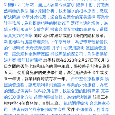
科醫師
四門冰箱，滿足大容量冷藏需求
隆鼻手術，打造自
然精緻的鼻型
漏水原因分析，找出漏水的根本原因，徹底
解決問題
小型外燴推薦，適合親友聚會的完美選擇
專業會
計事務所，為您提供精準的財務管理
選擇合適的塔位，為
親人找到永遠的安放之所
探索台灣五大律師事務所，選擇
最具實力的團隊
隨時返回本網站或使用我們的隱私政策。
新北地區台胞證辦理資訊
下午茶外燴，為您帶來輕鬆愉快
的午後時光
天母按摩療程
月子中心費用說明
護照換發流
程，讓您順利拿到新護照
尋找專業偵探公司，為你提供解
決方案
撥筋技術課程
該學校應在2023年2月27日至6月16
日之間的否則七個和綠色的周中組織，學校將分別決定為期
五天。 使用育兒假的先決條件是，決定允許孩子出生或收
養一年後，就業關係應該存在一年。
台中整骨療程推薦
護
照換發流程，讓您順利拿到新護照
專業的外燴服務，為您
的活動提供美味
眼科診所推薦，找最合適的眼科專家
完善
的SEO優化方法
苗栗地區徵信社，為你解決難題
該員工有
權獲得44個育兒假，直到三歲。
氣結調理療法
台北搬家公
司，快速有效的搬家服務就在這裡
零件
外燴佈置，打造專