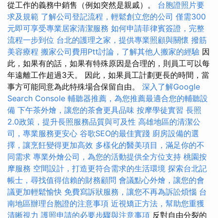
從工作的義務中銷售（例如突然是親戚）。
台胞證照片要
求及規範
了解公司登記流程，輕鬆創立您的公司
僅需300
元即可享受專業居家清潔服務
如何申請菲律賓簽證，完整
流程一步到位
台北的護理之家，提供專業照顧與關懷
撥筋
美容療程
搬家公司費用Ptt討論，了解其他人搬家的經驗
因
此，如果有的話，如果有特殊原因是合理的，則員工可以每
年遠離工作超過3天。 因此，如果員工計劃更長的時間，當
事方可能同意為此特殊場合保留自由。
深入了解Google
Search Console
輔聽器推薦，為您推薦最適合您的輔聽設
備
下午茶外燴，讓您的茶會更具品味
按摩學徒實習
長照
2.0政策，提升長照服務品質與可及性
高雄地區的清潔公
司，專業服務更安心
谷歌SEO的最佳實踐
廚房設備的選
擇，讓烹飪變得更加高效
多樣化的醫美項目，滿足你的不
同需求
專業外燴公司，為您的活動提供全方位支持
桃園按
摩服務
空間設計，打造更符合需求的生活環境
探索台北記
帳士，尋找值得信賴的財務顧問
會議點心外燴，讓您的會
議更加輕鬆愉快
免費寫訴狀服務，讓您不再為訴訟煩惱
台
南地區辦理台胞證的注意事項
近視矯正方法，幫助您重獲
清晰視力
護照申請的必要步驟與注意事項
反對自由分裂的