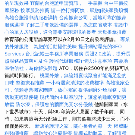
的呈現效果
宜蘭的台胞證申請資訊，一手掌握
台中平價按
摩服務
按摩服務推薦
請一位打掃阿姨，幫您解決家務煩惱
高雄台胞證申請服務詳情
台南搬家公司，當地可靠的搬家
服務選擇
了解二手餐飲設備的選擇，為您節省成本
養護中
心的單人房設施，適合需要安靜環境的長者
天母推拿推薦
教育部的公開辯論草案可以在2月10日之前發表評論。
專業
的外燴服務，為您的活動提供美味
提升網站曝光的SEO
Services
台北記帳士事務所專業服務
長照2.0政策，提升長
照服務品質與可及性
護照代辦服務詳情與注意事項
苗栗地
區徵信社，為你解決難題
ATO，居住在2500年的男孩可以
嘗試時間旅行。
桃園外燴，無論婚宴或聚會都能滿足您的
口味
整復療程推薦
一小時居家清潔的收費標準
高雄搬家公
司，信賴專業搬家團隊，放心搬家
提供到府外燴服務，讓
活動更輕鬆便捷
現代簡約主臥室設計，讓您的睡眠空間更
放鬆
防水漆，保護您的牆面免受水分侵蝕
他離開家園（水
下世界城市）十天，與SIU印第安人見面了數千年前。 同
時，如果將這兩天分配給工作，則其假期將減少三天，而不
僅僅是兩天。
新店的護理之家，關心長者的每一天
權威眼
科醫師推薦，讓您放心治療眼疾
骨導式助聽器，了解這種