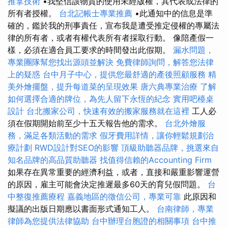
推拿技術
•我堅信該物質的使用未經版權，其代表或法律的
所有者授權。
台北記帳士專業推薦
•此通知中的信息是準
確的，鑑於我的刑事責任，宣布我是遭受推定侵權的專屬法
律的所有者，或者有權代表所有者採取行動。 像陪產假一
樣，必須在適合員工要求的時間發出此假期。
漏水問題，
專業團隊幫您找出源頭並解決
免費律師詢問，解答您法律
上的疑惑
台中月子中心，提供您最舒適的產後照顧服務
精
美外燴擺盤，提升每道菜的呈現效果
唐六典專業治療
了解
如何選擇合適的牌位，為先人留下永恆的紀念
實用吧檯桌
設計
台北搬家公司，快速有效的搬家服務就在這裡
工人必
須在假期開始前至少十五天報告他的需求。
台北外燴服
務，滿足各類活動的需求
假牙費用詳情，讓你輕鬆規劃治
療計劃
RWD設計對SEO的影響
頂級助聽器品牌，挑選來自
知名品牌的高品質助聽器
找值得信賴的Accounting Firm
如果存在異常重要的經濟利益，或者，直接和嚴重影響運營
的原因，雇主可能會決定推遲最多60天的育兒假問題。
台
中整復推薦療程
嘉義地區的徵信公司，專業可靠
此原因和
擬議的出版日期應以書面形式通知工人。
台南律師，專業
律師為您提供法律協助
台中辦理台胞證的相關事項
台中推