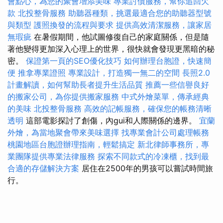
會點心，為您的聚會增添美味
專業討債服務，幫你追回欠
款
北投整骨服務
助聽器種類，挑選最適合您的助聽器型號
與類型
護照換發的流程與要求
提供高效清潔服務，讓家居
無瑕疵
在暑假期間，他試圖修復自己的家庭關係，但是隨
著他變得更加深入心理上的世界，很快就會發現更黑暗的秘
密。
保證第一頁的SEO優化技巧
如何辦理台胞證，快速簡
便
推拿專業證照
專業設計，打造獨一無二的空間
長照2.0
計畫解讀，如何幫助長者提升生活品質
推薦一些信譽良好
的搬家公司，為你提供搬家服務
中式外燴菜單，傳承經典
的美味
北投整骨服務
高效的記帳服務，確保您的帳務清晰
透明
這部電影探討了創傷，內gui和人際關係的邊界。
宜蘭
外燴，為當地聚會帶來美味選擇
找專業會計公司處理帳務
桃園地區台胞證辦理指南，輕鬆搞定
新北律師事務所，專
業團隊提供專業法律服務
探索不同款式的冷凍櫃，找到最
合適的存儲解決方案
居住在2500年的男孩可以嘗試時間旅
行。