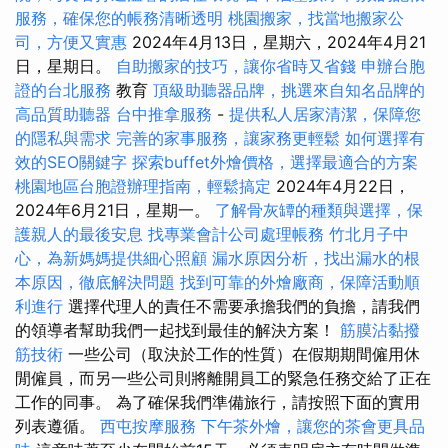
服務，確保您的帳務清晰透明
桃園搬家，找當地搬家公
司，方便又實惠
2024年4月13日，星期六，2024年4月21
日，星期日。
自助搬家的技巧，讓你省時又省錢
申辦台胞
證的台北服務
教育
頂級助聽器品牌，挑選來自知名品牌的
高品質助聽器
台中推拿服務
-
提供私人居家清潔，保障您
的隱私與需求
完善的家事服務，讓家務更輕鬆
如何選擇有
效的SEO關鍵字
探索buffet外燴價格，選擇最適合的方案
桃園地區台胞證辦理指南，輕鬆搞定
2024年4月22日，
2024年6月21日，星期一。
了解骨灰罈的種類與選擇，保
護親人的最後安息
找專業會計公司處理帳務
竹北月子中
心，為新媽媽提供細心照顧
漏水原因分析，找出漏水的根
本原因，徹底解決問題
找到可靠的外燴廠商，保障活動順
利進行
選擇代理人的責任不需要承擔我們的負擔，請我們
的領導者幫助我們一起找到最佳的解決方案！
筋膜沾黏撥
筋技術
一些公司（取決於工作的性質）在假期期間僱用休
閒僱員，而另一些公司則將離開員工的緊急任務交給了正在
工作的同事。 為了確保我們準備旅行，請按照下面的實用
列表遵循。
西屯按摩服務
下午茶外燴，讓您的茶會更具品