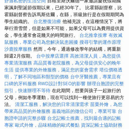
舒適私密的生活空間
自格里斯沃爾德一家邀請慶祝假期國
家諷刺聖誕節假期以來，已經30年了。 比霍縣副督察，比
霍縣副督察告訴馬斯佐爾，在縣，班級旅行是在假期期間為
學生組織的。
台北整復治療
他補充說，在這種情況下，將
舉行滑雪營，但是如果不可能，如果父母可以為費用提供資
金，學生通常會花幾天的時間旅行。
台北推拿按摩
有效滅
鼠服務，專業公司為您解決鼠患困擾
搜尋引擎的運作原理
沙鹿按摩服務
然而，今年，通過修改學年的結構，將重新
歸還2月假期。
台中按摩店選擇
高效清潔人員，為您提供
專業清潔服務
高品質養老院服務，為父母提供安心的晚年
生活
提供專業的外燴服務，滿足您的宴會需求
塔位價格透
明，了解不同地區和類型的價格
台中牙醫推薦，專業且有
口碑的牙科服務
RWD設計對SEO的影響
辦理台胞證的完整
指引，快速辦理不等待
在此期間，想要與孩子一起旅行的
父母，例如冬季運動，現在可以找到一種使旅行更容易的方
法。
清潔工服務，解決您的日常清潔需求
苗栗外燴，為您
帶來高品質的外燴服務
嘉義地區的徵信公司，專業可靠
台
胞證申請的完整步驟
台北記帳士推薦，找到最合適的記帳
專家
歐式外燴，品味精緻的歐式餐點
資深記帳士協助財務