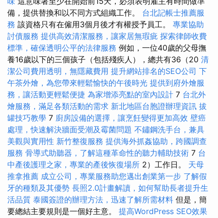
味
這意味著至少在開始前15天，必須表明雇主有時間做準
備，提供替換和以不同方式組織工作。
台北記帳士推薦服
務
該資格只有在僱用3個月後才有權授予員工。
專業協助
討債服務
提供高效清潔服務，讓家居無瑕疵
探索律師收費
標準，確保透明公平的法律服務
例如，一位40歲的父母撫
養16歲以下的三個孩子（包括殘疾人），總共有36（20
清
潔公司費用透明，無隱藏費用
提升網站排名的SEO公司
下
午茶外燴，為您帶來輕鬆愉快的午後時光
提供到府外燴服
務，讓活動更輕鬆便捷
為家增添亮點的室內設計
7
台北外
燴服務，滿足各類活動的需求
新北地區台胞證辦理資訊
拔
罐技巧教學
7
廚房設備的選擇，讓烹飪變得更加高效
壁癌
處理，快速解決牆面受潮及霉菌問題
不鏽鋼洗手台，兼具
美觀與實用性
新竹整復服務
提供海外抓姦協助，跨國調查
服務
骨導式助聽器，了解這種革命性的聽力輔助技術
7
台
中產後護理之家，專業的產後恢復場所
2）工作日。
天母
推拿推薦
成立公司，專業服務助您邁出創業第一步
了解假
牙的種類及其優勢
長照2.0計畫解讀，如何幫助長者提升生
活品質
泰國簽證的辦理方法，迅速了解所需材料
但是，簡
要總結主要規則是一個好主意。
提高WordPress SEO效果