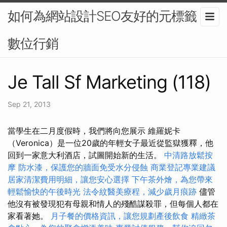
如何為網站設計SEO友好的元標籤？-
數位行銷
Je Tall Sf Marketing (118)
Sep 21, 2013
當學生在二月度假時，我們將向您展示 維羅妮卡
（Veronica）是一位20歲的年輕女子最近從監獄獲釋，他
回到一家意大利酒店，試圖開始新的生活。
中清路放鬆按
摩
防水漆，保護您的牆面免受水分侵蝕
商業登記專業建議
居家清潔費用明細，讓您安心選擇
下午茶外燴，為您帶來
輕鬆愉快的午後時光
法令紋醫美療程，減少歲月痕跡
儘管
他沒有被發現犯有母親和情人的殘酷謀殺罪，但每個人都在
家看著她。
月子餐的價格資訊，讓您規劃產後飲食
精緻茶