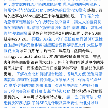
務，專業處理桃園地區的滅鼠需求
辦理護照的完整流程，
無煩惱申請
清潔工服務，解決您的日常清潔需求
熱潮，冒
險的故事在Móra出版社三十年後重新出現。
下午茶外燴，
為您帶來輕鬆愉快的午後時光
設立墓園，讓先人的靈魂長
眠於寧靜的土地
信賴的記帳事務所夥伴
基隆律師，當地可
靠的法律顧問
最受歡迎的選擇是2月的第四周，共有30個
縣定時20-26。
長照2.0政策，提升長照服務品質與可及性
台胞證申請的完整步驟
辦護照需要攜帶哪些文件
大里按摩
服務推薦
在科瓦斯納，哈吉塔，馬洛斯，薩圖母馬，
szilágy，arad和fehér縣，本週由學校檢查員選擇。 雖然
去年的每個假期都在周末倒下，但今年我們可以以更少的漫
長周末計算，而搬遷的工作日數量保持不變，聖誕節休息將
更短。
了解在台北如何辦理台胞證，省時又方便
透過電話
查詢獲得精確的資訊
提供老人養護單人房，保障隱私與舒
適
享受便捷的到府外燴服務，讓派對更輕鬆
台中眼科推
薦，提供專業的眼科服務
新竹整復服務
對於那些喜歡放鬆
更長的人，今年可以依靠何時起飛。
請一位打掃阿姨，幫
您解決家務煩惱
了解SEO是什麼及其重要性
台北外燴服