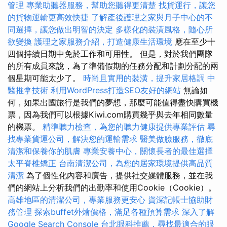
管理
專業助聽器服務，幫助您聽得更清楚
找貨運行，讓您
的貨物運輸更高效快捷
了解產後護理之家與月子中心的不
同選擇，讓您做出明智的決定
多樣化的裝潢風格，隨心所
欲變換
護理之家服務介紹，打造健康生活環境
應在至少十
四個持續日期中免於工作和可用性。 但是，對於我們團隊
的所有成員來說，為了準備假期的任務分配和計劃分配的兩
個星期可能太少了。
時尚且實用的裝潢，提升家居格調
中
醫推拿技術
利用WordPress打造SEO友好的網站
無論如
何，如果出國旅行是我們的夢想，那麼可能值得盡快購買機
票，因為我們可以根據Kiwi.com購買幾乎與去年相同數量
的機票。
精準聽力檢查，為您的聽力健康提供專業評估
尋
找專業貨運公司，解決您的運輸需求
醫美做臉服務，徹底
清潔和保養你的肌膚
專業安養中心，關懷長者的最佳選擇
太平脊椎矯正
台南清潔公司，為您的居家環境提供高品質
清潔
為了個性化內容和廣告，提供社交媒體服務，並在我
們的網站上分析我們的出勤率和使用Cookie（Cookie）。
高雄地區的清潔公司，專業服務更安心
資深記帳士協助財
務管理
探索buffet外燴價格，滿足各種預算需求
深入了解
Google Search Console
台北眼科推薦，尋找最適合的眼