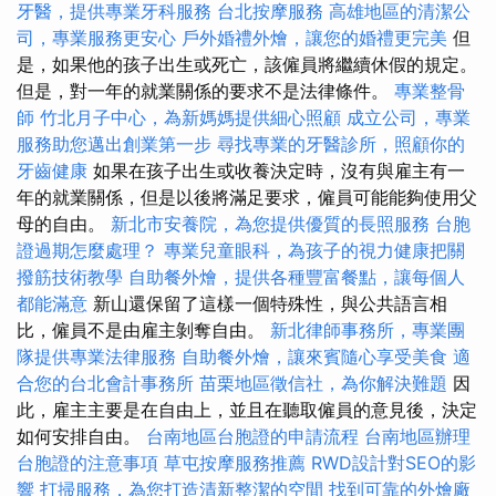
牙醫，提供專業牙科服務
台北按摩服務
高雄地區的清潔公
司，專業服務更安心
戶外婚禮外燴，讓您的婚禮更完美
但
是，如果他的孩子出生或死亡，該僱員將繼續休假的規定。
但是，對一年的就業關係的要求不是法律條件。
專業整骨
師
竹北月子中心，為新媽媽提供細心照顧
成立公司，專業
服務助您邁出創業第一步
尋找專業的牙醫診所，照顧你的
牙齒健康
如果在孩子出生或收養決定時，沒有與雇主有一
年的就業關係，但是以後將滿足要求，僱員可能能夠使用父
母的自由。
新北市安養院，為您提供優質的長照服務
台胞
證過期怎麼處理？
專業兒童眼科，為孩子的視力健康把關
撥筋技術教學
自助餐外燴，提供各種豐富餐點，讓每個人
都能滿意
新山還保留了這樣一個特殊性，與公共語言相
比，僱員不是由雇主剝奪自由。
新北律師事務所，專業團
隊提供專業法律服務
自助餐外燴，讓來賓隨心享受美食
適
合您的台北會計事務所
苗栗地區徵信社，為你解決難題
因
此，雇主主要是在自由上，並且在聽取僱員的意見後，決定
如何安排自由。
台南地區台胞證的申請流程
台南地區辦理
台胞證的注意事項
草屯按摩服務推薦
RWD設計對SEO的影
響
打掃服務，為您打造清新整潔的空間
找到可靠的外燴廠