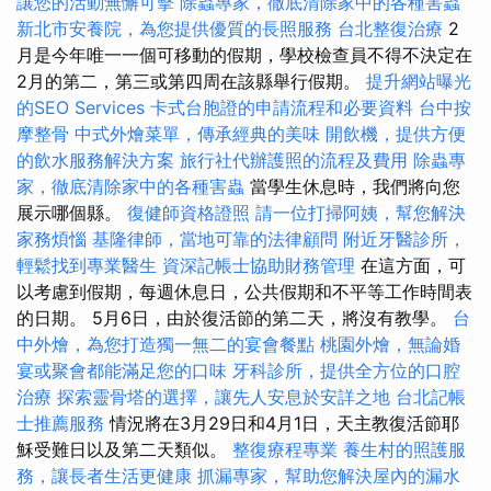
讓您的活動無懈可擊
除蟲專家，徹底清除家中的各種害蟲
新北市安養院，為您提供優質的長照服務
台北整復治療
2
月是今年唯一一個可移動的假期，學校檢查員不得不決定在
2月的第二，第三或第四周在該縣舉行假期。
提升網站曝光
的SEO Services
卡式台胞證的申請流程和必要資料
台中按
摩整骨
中式外燴菜單，傳承經典的美味
開飲機，提供方便
的飲水服務解決方案
旅行社代辦護照的流程及費用
除蟲專
家，徹底清除家中的各種害蟲
當學生休息時，我們將向您
展示哪個縣。
復健師資格證照
請一位打掃阿姨，幫您解決
家務煩惱
基隆律師，當地可靠的法律顧問
附近牙醫診所，
輕鬆找到專業醫生
資深記帳士協助財務管理
在這方面，可
以考慮到假期，每週休息日，公共假期和不平等工作時間表
的日期。 5月6日，由於復活節的第二天，將沒有教學。
台
中外燴，為您打造獨一無二的宴會餐點
桃園外燴，無論婚
宴或聚會都能滿足您的口味
牙科診所，提供全方位的口腔
治療
探索靈骨塔的選擇，讓先人安息於安詳之地
台北記帳
士推薦服務
情況將在3月29日和4月1日，天主教復活節耶
穌受難日以及第二天類似。
整復療程專業
養生村的照護服
務，讓長者生活更健康
抓漏專家，幫助您解決屋內的漏水