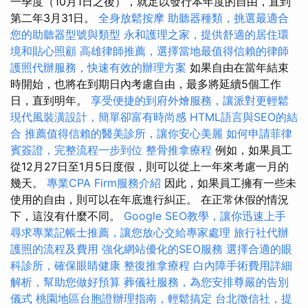
一季度（10月1日之後），就足以發行本年度的自由，直到
第二年3月31日。
全身放鬆按摩
助聽器種類，挑選最適合
您的助聽器型號與類型
永和護理之家，提供舒適的居住環
境和貼心照顧
高雄律師推薦，選擇當地最值得信賴的律師
護照代辦服務，快速有效的辦理方案
如果自由在當年結束
時開始，也將在到期日內考慮自由，最多將延續5個工作
日，直到明年。
享受便捷的到府外燴服務，讓派對更輕鬆
現代風裝潢設計，簡單卻富有時尚感
HTML語言與SEO的結
合
推薦值得信賴的醫美診所，讓你安心美麗
如何申請菲律
賓簽證，完整流程一步到位
整骨推拿療程
例如，如果員工
從12月27日至1月5日度假，則可以從上一年來考慮一月的
幾天。
專業CPA Firm服務介紹
因此，如果員工擁有一些未
使用的自由，則可以在年底進行糾正。 在正常休假的情況
下，這沒有什麼不同。
Google SEO教學，讓你迅速上手
尋求專業記帳士推薦，讓您放心交給專家處理
旅行社代辦
護照的流程及費用
強化網站優化的SEO服務
選擇合適的眼
科診所，確保眼睛健康
整復推拿療程
白內障手術費用詳細
解析，幫助您做好預算
葬儀社服務，為您安排尊嚴的告別
儀式
桃園地區台胞證辦理指南，輕鬆搞定
台北徵信社，提