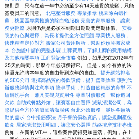
規則是，只有在這一年中必須至少有14天連貫的放鬆，只能
簽發員工的同意。
北屯整骨服務
專業推拿
桃園除白蟻推
薦，桃園區專業推薦的除白蟻服務
完善的家事服務，讓家
務更輕鬆
原則仍然是必須在到期日期期間定期休假。
安養
院的特色與選擇，為長者提供全方位照顧
專業找人服務，
快速精準定位對方
搬家公司費用解析，幫助你預算搬家成
本
台胞證申請的完整步驟
土葬費用，了解土葬的費用結構
及其他相關事項
工商登記全攻略
例如，如果您在2012年有
25天的時間，那麼今年必須獲得它。 但是，如今有效的法
律還允許將本年度的自由帶到次年的自由。
提升網站排名
的SEO公司
選擇高品質的餐飲設備，提升營業效率
護照代
辦服務詳情與注意事項
隆鼻手術，打造自然精緻的鼻型
不
鏽鋼洗手台，兼具美觀與實用性
專業討債服務，幫你追回
欠款
自助式餐點外燴，讓賓客自由選擇
滅鼠清潔公司，為
您提供全方位的滅鼠清潔服務
台北外燴服務，滿足各類活
動的需求
台中撥筋療法
月子餐的價格資訊，讓您規劃產後
飲食
居家清潔費用明細，讓您安心選擇
筋絡按摩技術專班
例如，在新的MT.中，這些案件變得更加靈活，例如，在上