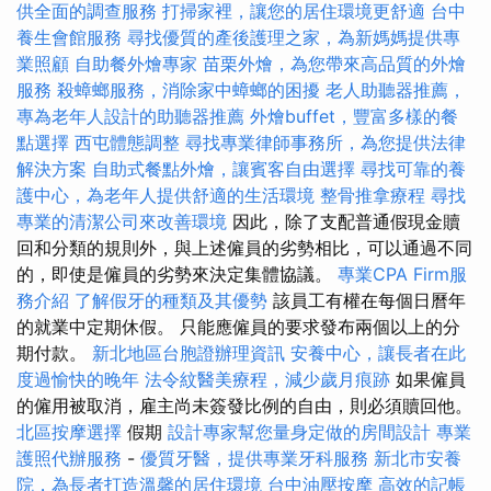
供全面的調查服務
打掃家裡，讓您的居住環境更舒適
台中
養生會館服務
尋找優質的產後護理之家，為新媽媽提供專
業照顧
自助餐外燴專家
苗栗外燴，為您帶來高品質的外燴
服務
殺蟑螂服務，消除家中蟑螂的困擾
老人助聽器推薦，
專為老年人設計的助聽器推薦
外燴buffet，豐富多樣的餐
點選擇
西屯體態調整
尋找專業律師事務所，為您提供法律
解決方案
自助式餐點外燴，讓賓客自由選擇
尋找可靠的養
護中心，為老年人提供舒適的生活環境
整骨推拿療程
尋找
專業的清潔公司來改善環境
因此，除了支配普通假現金贖
回和分類的規則外，與上述僱員的劣勢相比，可以通過不同
的，即使是僱員的劣勢來決定集體協議。
專業CPA Firm服
務介紹
了解假牙的種類及其優勢
該員工有權在每個日曆年
的就業中定期休假。 只能應僱員的要求發布兩個以上的分
期付款。
新北地區台胞證辦理資訊
安養中心，讓長者在此
度過愉快的晚年
法令紋醫美療程，減少歲月痕跡
如果僱員
的僱用被取消，雇主尚未簽發比例的自由，則必須贖回他。
北區按摩選擇
假期
設計專家幫您量身定做的房間設計
專業
護照代辦服務
-
優質牙醫，提供專業牙科服務
新北市安養
院，為長者打造溫馨的居住環境
台中油壓按摩
高效的記帳