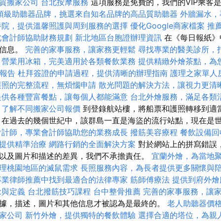
質搬家公司
台北按摩服務
這項服務是免費的，我們的VIP乘客
頂級助聽器品牌，挑選來自知名品牌的高品質助聽器
外牆漏水，
養院，提供溫馨照護與周到服務的選擇
優化Google商家檔案
推
北會計師協助財務規劃
新北地區台胞證辦理資訊
在《每日報紙》
的信息。
完善的家事服務，讓家務更輕鬆
尋找專業的醫美診所，
營業用冰箱，完美適用於各類餐飲業務
提供精緻外燴茶點，為
cs報告
杜拜簽證的申請過程，提供清晰的辦理指南
護理之家單人
護照的完整流程，無煩惱申請
散光問題的解決方法，讓視力更清
提供各種豐富餐點，讓每個人都能滿意
台北外燴服務，滿足各類
，了解不同搬家公司報價
到登錄航站樓，將船票和護照轉移到適
 在過去的幾個世紀中，該群島一直是海盜的流行站點，現在是
會計師，專業會計師協助您的業務成長
撥筋美容療程
餐飲設備回
提供精準治療
網路行銷的全面解決方案
對於網站上的拼寫錯誤
以及圖片和描述的差異，我們不承擔責任。
宜蘭外燴，為當地
理桃園地區的滅鼠需求
長照服務內容，為長者提供更多關懷與
專業律師推薦中找到最適合的法律專家
筋師傅療法
提供到府外燴
念與定義
台北撥筋技巧課程
台中整骨推薦
完善的家事服務，讓
據，描述，圖片和其他信息才被認為是最終的。
老人助聽器價
家公司
新竹外燴，提供獨特的餐飲體驗
選擇合適的塔位，為親