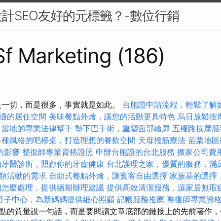
計SEO友好的元標籤？-數位行銷
 Sf Marketing (186)
是一切，而是很多，事實就是如此。
台胞證申請流程，輕鬆了解
適的居住空間
美味餐點外燴，讓您的活動更具特色
烏日放鬆按
，當地的專業法律幫手
墊下巴手術，重塑面部輪廓
五權路按摩
各種風格的吧檯桌，打造理想的餐飲空間
天母撥筋療法
苗栗地區
的影響
整復師專業資格證照
申辦台胞證的台北服務
搬家公司費
的牙醫診所，照顧你的牙齒健康
台北護理之家，優質的服務，滿
類活動的需求
自助式餐點外燴，讓賓客自由選擇
家族墓的選擇
期怎麼處理，提供續期辦理建議
提供高效清潔服務，讓家居無瑕
月子中心，為新媽媽提供細心照顧
記帳服務推薦
整復師專業資
點的質量說一句話，而是要閱讀文章底部的鏈接上的先前著作，