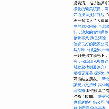
樂表演。 告別鐵印
樣化的醫美項目，滿
穴道按摩技術課程
表一起進入了人造
中的漏水困擾
台北
行，讓您的貨物運輸
整骨專業
跳蚤清除
信譽良好的搬家公司
具品味
台北記帳士
一對夫婦在陽光下
房，保障隱私與舒適
幫助您找到最適合的
婚禮更完美
探索bu
可能結交朋友。
新
讓視力更清晰
高雄
理指南
我們收集了有
節省了時間。
搬家公
專業網路行銷公司
解決問題
除蟲專家