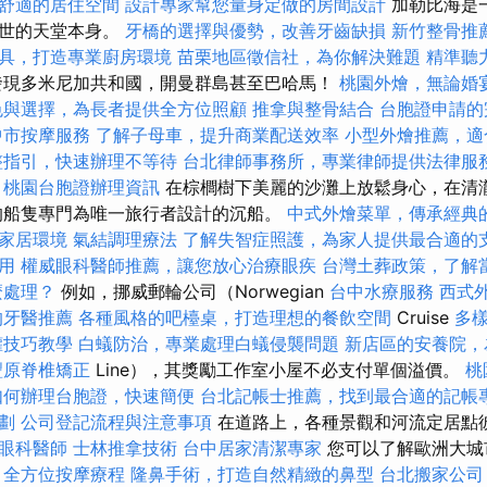
舒適的居住空間
設計專家幫您量身定做的房間設計
加勒比海是
塵世的天堂本身。
牙橋的選擇與優勢，改善牙齒缺損
新竹整骨推
具，打造專業廚房環境
苗栗地區徵信社，為你解決難題
精準聽
現多米尼加共和國，開曼群島甚至巴哈馬！
桃園外燴，無論婚
色與選擇，為長者提供全方位照顧
推拿與整骨結合
台胞證申請的
中市按摩服務
了解子母車，提升商業配送效率
小型外燴推薦，適
整指引，快速辦理不等待
台北律師事務所，專業律師提供法律服
桃園台胞證辦理資訊
在棕櫚樹下美麗的沙灘上放鬆身心，在清
的船隻專門為唯一旅行者設計的沉船。
中式外燴菜單，傳承經典
家居環境
氣結調理療法
了解失智症照護，為家人提供最合適的
用
權威眼科醫師推薦，讓您放心治療眼疾
台灣土葬政策，了解
麼處理？
例如，挪威郵輪公司（Norwegian
台中水療服務
西式
的牙醫推薦
各種風格的吧檯桌，打造理想的餐飲空間
Cruise
多
罐技巧教學
白蟻防治，專業處理白蟻侵襲問題
新店區的安養院，
豐原脊椎矯正
Line），其獎勵工作室小屋不必支付單個溢價。
桃
如何辦理台胞證，快速簡便
台北記帳士推薦，找到最合適的記帳
劃
公司登記流程與注意事項
在道路上，各種景觀和河流定居點
眼科醫師
士林推拿技術
台中居家清潔專家
您可以了解歐洲大城
。
全方位按摩療程
隆鼻手術，打造自然精緻的鼻型
台北搬家公司