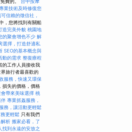
是免費的。
台中按摩
專業技術及時修復您
薦可信賴的徵信社，
中，您將找到有關船
打造完美外貌
桃園地
您的聚會增色不少
解
房選擇，打造舒適私
晰
SEO的基本概念與
活動的需求
整復療程
當的工作人員接收我
世界旅行者最喜歡的
收服務，快速又環保
，損失的價格，價格
聚會帶來美味選擇
桃
陪伴
專業抓姦服務，
服務，讓活動更輕鬆
家務更輕鬆
只有我們
格解析
搬家必看，了
人找到永遠的安放之