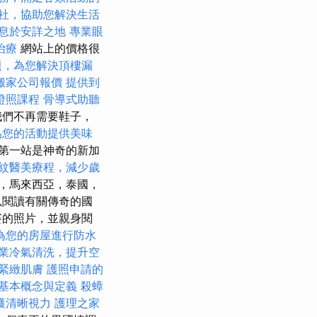
社，協助您解決生活
息於安詳之地
專業眼
治療
網站上的價格很
題，為您解決頂樓漏
搬家公司報價
提供到
證照課程
骨導式助聽
我們不再需要鞋子，
為您的活動提供美味
第一站是神奇的新加
紋醫美療程，減少歲
，馬來西亞，泰國，
以閱讀有關傳奇的國
賽的照片，並親身閱
為您的房屋進行防水
業冷氣清洗，提升空
緊緻肌膚
護照申請的
的基本概念與定義
殺蟑
獲清晰視力
護理之家