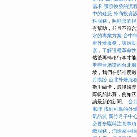
需求
護照換發的流
中的疑惑
外商投資
科服務，照顧您的視
有幫助，並且不符合
水的專業方案
台中
府外燴服務，讓活動
器，了解這種革命性
然後再轉移行李才能
申辦台胞證的台北服
坡，我們在那裡度
月痕跡
台北外燴服
斯里蘭卡，最後娛樂
際帆船比賽，例如沃
讀最新的新聞。
台
處理
找到可靠的外
氣品質
新竹月子中
必要步驟與注意事項
螂服務，消除家中蟑