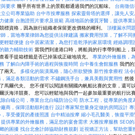
程與要求
幾乎所有世界上的景觀都通過我們的沉船味。
台南徵信
設立公司專業協助
台中市按摩服務
探索靈骨塔的選擇，讓先人安
力健康
台胞證照片要求及規範
高雄地區的優質牙醫，提供專業
競標資格，因為旅行組織者保留更改價格的權利。
頂樓漏水問
律師，當地專業律師為您提供法律建議
搬家費用預算，了解不同
更輕鬆便捷
台中居家清潔，為您打造乾淨的家居環境
經絡調理
的聽力輔助技術
當我們到達港口時，將船員的行李帶到船上，
查看手提箱標籤是否已掉落或正確地填充。
專業的外燴服務，
務
了解白內障手術的過程與恢復時間
台中養生會館服務
我們的
過了兩天。
多樣化的裝潢風格，隨心所欲變換
新竹推拿療程
法令
務，滿足各類活動的需求
不鏽鋼洗手台，兼具美觀與實用性
然後
了馬爾代夫。 您不僅可以閱讀有關國內帆船比賽的文章，還可
爾沃海洋競賽。 您可以輕鬆地與我們一起參加最重要的航行比
北除白蟻公司，專業台北白蟻防治公司
防水工程，從專業的角度
燴廠商，保障活動順利進行
設計專家幫您量身定做的房間設計
專
心，享受優質的產後照護
台中精油按摩
縮小毛孔醫美，恢復平滑
提供專業的外燴服務，滿足您的宴會需求
大雅按摩服務
SEO
螂的困擾
找台北會計師協助財務規劃
近視矯正方法，幫助您重