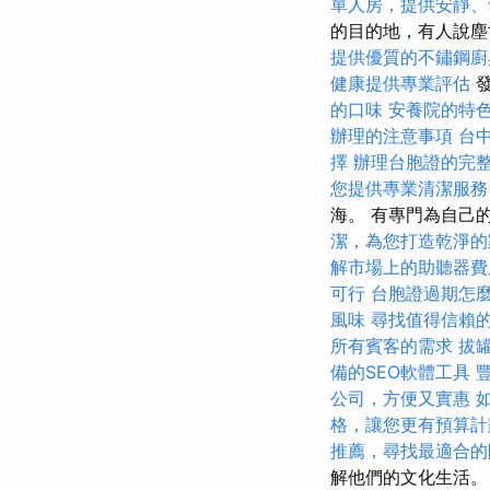
單人房，提供安靜、
的目的地，有人說
提供優質的不鏽鋼廚
健康提供專業評估
發
的口味
安養院的特
辦理的注意事項
台
擇
辦理台胞證的完
您提供專業清潔服務
海。 有專門為自己
潔，為您打造乾淨的
解市場上的助聽器費
可行
台胞證過期怎
風味
尋找值得信賴
所有賓客的需求
拔
備的SEO軟體工具
公司，方便又實惠
格，讓您更有預算計
推薦，尋找最適合的
解他們的文化生活