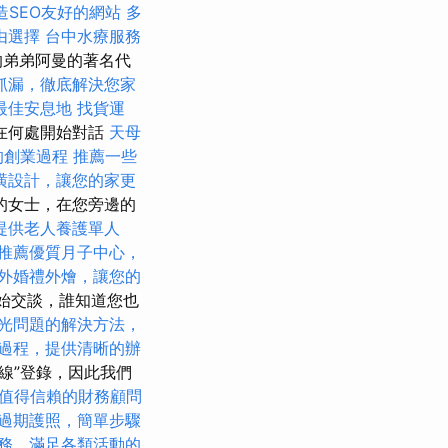
打造SEO友好的網站
多
由選擇
台中水療服務
的弟弟阿曼的著名代
抓漏，徹底解決您家
最佳安息地
找貨運
在何處開始對話
天母
的創業過程
推薦一些
潢設計，讓您的家更
的女士，在您旁邊的
提供老人養護單人
推薦優質月子中心，
外婚禮外燴，讓您的
始交談，誰知道您也
光問題的解決方法，
過程，提供清晰的辦
線”登錄，因此我們
值得信賴的財務顧問
過期護照，簡單步驟
務，滿足各類活動的