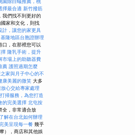
桃園除白蟻推薦，桃
選擇最合適
新竹撥筋
，我們找不到更好的
的國家和文化，則找
設計，讓您的家更具
基隆地區台胞證辦理
港口，在那裡您可以
選擇
隆乳手術，提升
解市場上的助聽器費
推薦
護照過期怎麼
理之家與月子中心的不
健康美麗的微笑
大多
您放心交給專家處理
打掃服務，為您打造
會的完美選擇
北屯按
齊全，非常適合放
了解在台北如何辦理
完美呈現每一餐
幾乎
摩），商店和其他娛