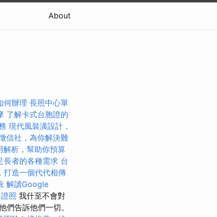
About
如何辦理
長照中心單
摩
了解卡式台胞證的
服務
現代風裝潢設計，
徵信社，為你解決難
用解析，幫助你預算
足長者的各種需求
台
，打造一個代代相傳
疵
解讀Google
格證照
我什至不會對
他們告訴他們一切。