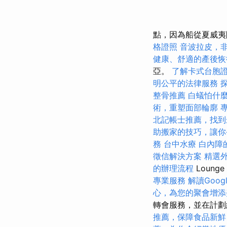
點，因為船從夏威
格證照
音波拉皮，
健康、舒適的產後恢
亞。
了解卡式台胞
明公平的法律服務
整骨推薦
白蟻怕什
術，重塑面部輪廓
北記帳士推薦，找到
助搬家的技巧，讓你
務
台中水療
白內障
徵信解決方案
精選
的辦理流程
Loung
專業服務
解讀Googl
心，為您的聚會增添
轉會服務，並在計
推薦，保障食品新鮮