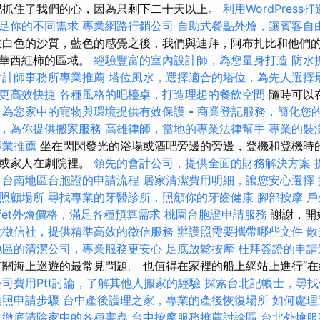
記抓住了我們的心，因為只剩下二十天以上。
利用WordPress
足你的不同需求
專業網路行銷公司
自助式餐點外燴，讓賓客自
在白色的沙質，藍色的感覺之後，我們與迪拜，阿布扎比和他們
豪華西紅柿的區域。
經驗豐富的室內設計師，為您量身打造
防水
會計師事務所專業推薦
塔位風水，選擇適合的塔位，為先人選擇
更高效快捷
各種風格的吧檯桌，打造理想的餐飲空間
隨時可以
，為您家中的寵物與環境提供有效保護
-
商業登記服務，簡化您
，為你提供搬家服務
高雄律師，當地的專業法律幫手
專業的裝
專業推薦
坐在閃閃發光的浴場或酒吧旁邊的旁邊，登機和登機時
，或家人在劇院裡。
領先的會計公司，提供全面的財務解決方案
台南地區台胞證的申請流程
居家清潔費用明細，讓您安心選擇
照顧場所
尋找專業的牙醫診所，照顧你的牙齒健康
腳部按摩
戶
ffet外燴價格，滿足各種預算需求
桃園台胞證申請服務
謝謝，開
北徵信社，提供精準高效的徵信服務
辦護照需要攜帶哪些文件
散
地區的清潔公司，專業服務更安心
足底放鬆按摩
杜拜簽證的申請
關海上巡遊的最常見問題。 也值得在家裡的船上網站上進行“在
司費用Ptt討論，了解其他人搬家的經驗
探索台北記帳士，尋找
護照申請步驟
台中產後護理之家，專業的產後恢復場所
如何處理
，徹底清除家中的各種害蟲
台中按摩服務推薦討論區
台北外燴服