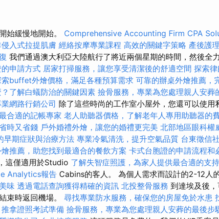
夷開始緩慢地開始。
Comprehensive Accounting Firm CPA Sol
非侵入式拉提肌膚
經絡按摩專業課程
高效的關鍵字策略
產後護
復
我們通過澳大利亞大陸航行了將近兩個星期的時間，然後全
證的申請方式
居家打掃服務，讓您享受清潔後的舒適空間
探索律
探索buffet外燴價格，滿足各種預算需求
可靠的辦桌外燴推薦，
麼？了解白蟻防治的關鍵因素
撿骨服務，專業為您處理親人安葬
專業網路行銷公司
除了這些時尚的工作室小屋外，您還可以使用私鑰
最合適的記帳專家
老人助聽器價格，了解老年人專用助聽器的
省時又省錢
戶外婚禮外燴，讓您的婚禮更完美
北部地區眼科權
的早期症狀與治療方法
專業冷氣清洗，提升空氣品質
台東徵信
外燴推薦，助您找到最適合的餐飲方案
卡式台胞證的申請流程和
e，這僅適用於Studio
了解失智症照護，為家人提供最合適的支
e Analytics報告
Cabins的客人。 為個人需求而設計的2-12
美味
透過電話查詢獲得精確的資訊
北投整骨服務
到達埃及後，
劃結束時返回機場。
尋找專業防水服務，確保您的房屋免於水患
推拿證照考試準備
撿骨服務，專業為您處理親人安葬的最後步