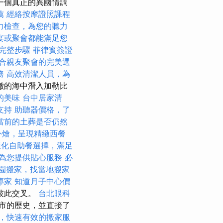
一個真正的異國情調
薦
經絡按摩證照課程
力檢查，為您的聽力
宴或聚會都能滿足您
完整步驟
菲律賓簽證
合親友聚會的完美選
務
高效清潔人員，為
澈的海中潛入加勒比
的美味
台中居家清
支持
助聽器價格，了
當前的土葬是否仍然
外燴，呈現精緻西餐
樣化自助餐選擇，滿足
為您提供貼心服務
必
園搬家，找當地搬家
專家
知道月子中心價
彼此交叉。
台北眼科
市的歷史，並直接了
，快速有效的搬家服