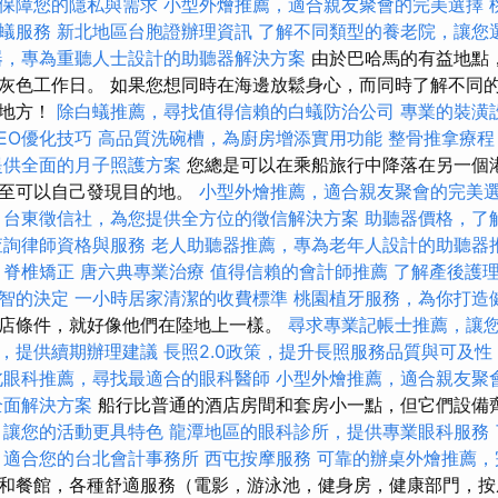
保障您的隱私與需求
小型外燴推薦，適合親友聚會的完美選擇
蟻服務
新北地區台胞證辦理資訊
了解不同類型的養老院，讓您
器，專為重聽人士設計的助聽器解決方案
由於巴哈馬的有益地點
灰色工作日。 如果您想同時在海邊放鬆身心，而同時了解不同
的地方！
除白蟻推薦，尋找值得信賴的白蟻防治公司
專業的裝潢
EO優化技巧
高品質洗碗槽，為廚房增添實用功能
整骨推拿療程
提供全面的月子照護方案
您總是可以在乘船旅行中降落在另一個
甚至可以自己發現目的地。
小型外燴推薦，適合親友聚會的完美
台東徵信社，為您提供全方位的徵信解決方案
助聽器價格，了
查詢律師資格與服務
老人助聽器推薦，專為老年人設計的助聽器
甲脊椎矯正
唐六典專業治療
值得信賴的會計師推薦
了解產後護
智的決定
一小時居家清潔的收費標準
桃園植牙服務，為你打造
店條件，就好像他們在陸地上一樣。
尋求專業記帳士推薦，讓
，提供續期辦理建議
長照2.0政策，提升長照服務品質與可及性
北眼科推薦，尋找最適合的眼科醫師
小型外燴推薦，適合親友聚
全面解決方案
船行比普通的酒店房間和套房小一點，但它們設備
，讓您的活動更具特色
龍潭地區的眼科診所，提供專業眼科服務
適合您的台北會計事務所
西屯按摩服務
可靠的辦桌外燴推薦，
和餐館，各種舒適服務（電影，游泳池，健身房，健康部門，按