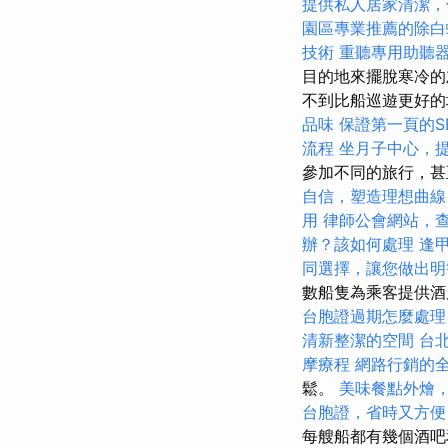
提供私人居家清潔，
園區專業推薦的除白
技術
重聽專用助聽
目的地來擺脫寒冷的
不到比船巡遊更好
品味
保證第一頁的S
流程
坐月子中心，
參加不同的旅行，
自信，塑造理想曲線
用
律師公會網站，
辦？該如何處理
逢
同選擇，讓您做出明
數船隻為乘客提供酒
台胞證過期怎麼處理
清新整潔的空間
台
摩療程
網路行銷的
鬆。
美味餐點外燴
台胞證，省時又方便
每艘船都有幾個酒吧