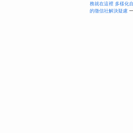
務就在這裡
多樣化
的徵信社解決疑慮
一