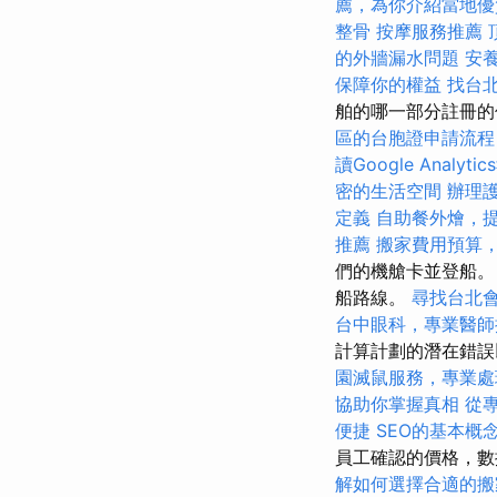
薦，為你介紹當地優
整骨
按摩服務推薦
的外牆漏水問題
安
保障你的權益
找台
舶的哪一部分註冊
區的台胞證申請流程
讀Google Analyti
密的生活空間
辦理
定義
自助餐外燴，
推薦
搬家費用預算
們的機艙卡並登船。
船路線。
尋找台北
台中眼科，專業醫師
計算計劃的潛在錯誤
園滅鼠服務，專業處
協助你掌握真相
從
便捷
SEO的基本概
員工確認的價格，數
解如何選擇合適的搬