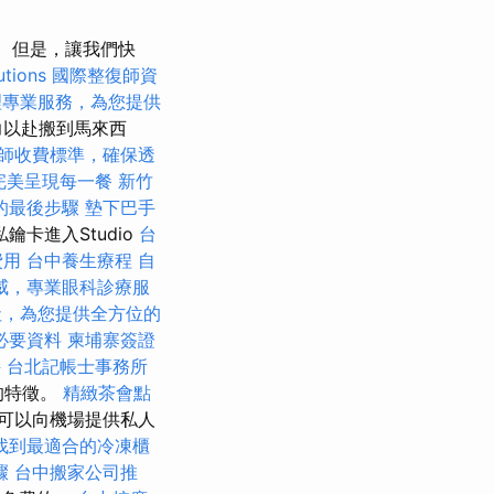
但是，讓我們快
utions
國際整復師資
理專業服務，為您提供
力以赴搬到馬來西
師收費標準，確保透
完美呈現每一餐
新竹
的最後步驟
墊下巴手
卡進入Studio
台
費用
台中養生療程
自
威，專業眼科診療服
社，為您提供全方位的
必要資料
柬埔寨簽證
持
台北記帳士事務所
人的特徵。
精緻茶會點
可以向機場提供私人
找到最適合的冷凍櫃
驟
台中搬家公司推