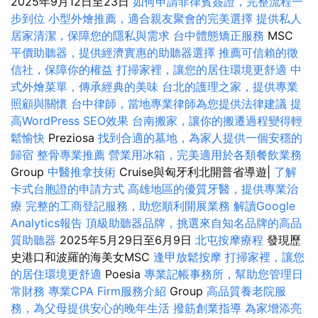
2025年9月12日至23日
如何申請菲律賓簽證，完整流程一
步到位
小型外燴推薦，適合親友聚會的完美選擇
提供私人
居家清潔，保障您的隱私與需求
台中體態矯正服務
MSC
平價助聽器，提供經濟實惠的助聽器選擇
推薦可信賴的徵
信社，保障你的權益
打掃家裡，讓您的居住環境更舒適
中
式外燴菜單，傳承經典的美味
台北的護理之家，提供專業
照顧與關懷
台中律師，當地專業律師為您提供法律建議
提
高WordPress SEO效果
台南搬家，讓你的搬遷過程變得輕
鬆愉快
Preziosa
找到合適的墓地，為家人提供一個安穩的
歸宿
整骨專業推薦
營業用冰箱，完美適用於各類餐飲業務
Group
中醫推拿技術
Cruise與匈牙利北開普省導遊|
了解
卡式台胞證的申請方式
高雄地區的優質牙醫，提供專業治
療
完整的工商登記服務，助您順利開展業務
解讀Google
Analytics報告
頂級助聽器品牌，挑選來自知名品牌的高品
質助聽器
2025年5月29日至6月9日
北屯按摩療程
發現歷
史港口和波羅的海美女MSC
逢甲放鬆按摩
打掃家裡，讓您
的居住環境更舒適
Poesia
專業記帳事務所，幫助您管理日
常財務
專業CPA Firm服務介紹
Group
高品質養老院服
務，為父母提供安心的晚年生活
撥筋創業指導
為家增添亮