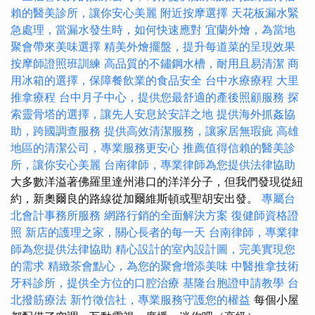
賴的醫美診所，讓你安心美麗
附近按摩選擇
天花板漏水緊
急處理，當漏水發生時，如何快速應對
宜蘭外燴，為當地
聚會帶來美味選擇
精美外燴擺盤，提升每道菜的呈現效果
按摩師證照班訓練
高品質的不鏽鋼水槽，耐用且易清潔
商
用冰箱的選擇，保障餐飲業的食品安全
台中水療療程
大里
推拿療程
台中月子中心，提供您最舒適的產後照顧服務
探
索靈骨塔的選擇，讓先人安息於安詳之地
提供海外抓姦協
助，跨國調查服務
提供高效清潔服務，讓家居無瑕疵
高雄
地區的清潔公司，專業服務更安心
推薦值得信賴的醫美診
所，讓你安心美麗
台南律師，專業律師為您提供法律協助
大多數洋溢著佛羅里達州港口的洋洋分子，但我們發現從紐
約，新奧爾良的路線從加爾維斯頓或聖胡安出發。
專屬台
北會計事務所服務
網路行銷的全面解決方案
復健師資格證
照
新店的護理之家，關心長者的每一天
台南律師，專業律
師為您提供法律協助
精心設計的室內設計圖，完美實現您
的需求
精緻茶會點心，為您的聚會增添美味
中醫推拿技術
牙科診所，提供全方位的口腔治療
基隆台胞證申請教學
台
北撥筋療法
新竹徵信社，專業服務守護您的權益
每個小屋