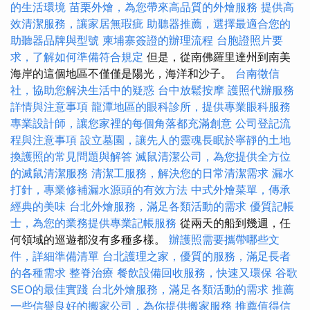
的生活環境
苗栗外燴，為您帶來高品質的外燴服務
提供高
效清潔服務，讓家居無瑕疵
助聽器推薦，選擇最適合您的
助聽器品牌與型號
柬埔寨簽證的辦理流程
台胞證照片要
求，了解如何準備符合規定
但是，從南佛羅里達州到南美
海岸的這個地區不僅僅是陽光，海洋和沙子。
台南徵信
社，協助您解決生活中的疑惑
台中放鬆按摩
護照代辦服務
詳情與注意事項
龍潭地區的眼科診所，提供專業眼科服務
專業設計師，讓您家裡的每個角落都充滿創意
公司登記流
程與注意事項
設立墓園，讓先人的靈魂長眠於寧靜的土地
換護照的常見問題與解答
滅鼠清潔公司，為您提供全方位
的滅鼠清潔服務
清潔工服務，解決您的日常清潔需求
漏水
打針，專業修補漏水源頭的有效方法
中式外燴菜單，傳承
經典的美味
台北外燴服務，滿足各類活動的需求
優質記帳
士，為您的業務提供專業記帳服務
從兩天的船到幾週，任
何領域的巡遊都沒有多種多樣。
辦護照需要攜帶哪些文
件，詳細準備清單
台北護理之家，優質的服務，滿足長者
的各種需求
整脊治療
餐飲設備回收服務，快速又環保
谷歌
SEO的最佳實踐
台北外燴服務，滿足各類活動的需求
推薦
一些信譽良好的搬家公司，為你提供搬家服務
推薦值得信