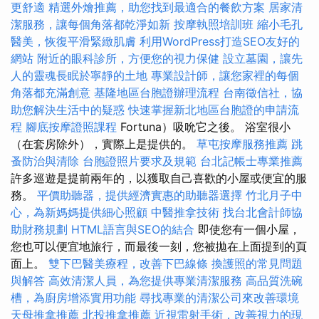
更舒適
精選外燴推薦，助您找到最適合的餐飲方案
居家清
潔服務，讓每個角落都乾淨如新
按摩執照培訓班
縮小毛孔
醫美，恢復平滑緊緻肌膚
利用WordPress打造SEO友好的
網站
附近的眼科診所，方便您的視力保健
設立墓園，讓先
人的靈魂長眠於寧靜的土地
專業設計師，讓您家裡的每個
角落都充滿創意
基隆地區台胞證辦理流程
台南徵信社，協
助您解決生活中的疑惑
快速掌握新北地區台胞證的申請流
程
腳底按摩證照課程
Fortuna）吸吮它之後。 浴室很小
（在套房除外），實際上是提供的。
草屯按摩服務推薦
跳
蚤防治與清除
台胞證照片要求及規範
台北記帳士專業推薦
許多巡遊是提前兩年的，以獲取自己喜歡的小屋或便宜的服
務。
平價助聽器，提供經濟實惠的助聽器選擇
竹北月子中
心，為新媽媽提供細心照顧
中醫推拿技術
找台北會計師協
助財務規劃
HTML語言與SEO的結合
即使您有一個小屋，
您也可以便宜地旅行，而最後一刻，您被拋在上面提到的頁
面上。
雙下巴醫美療程，改善下巴線條
換護照的常見問題
與解答
高效清潔人員，為您提供專業清潔服務
高品質洗碗
槽，為廚房增添實用功能
尋找專業的清潔公司來改善環境
天母推拿推薦
北投推拿推薦
近視雷射手術，改善視力的現