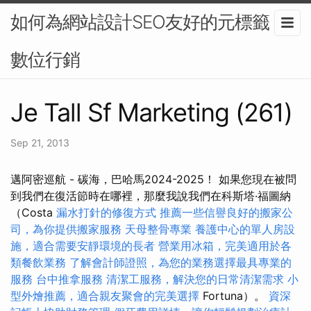
如何為網站設計SEO友好的元標籤？-
數位行銷
Je Tall Sf Marketing (261)
Sep 21, 2013
邁阿密巡航 - 碳海，巴哈馬2024-2025！ 如果您現在被問
到我們在復活節時在哪裡，那麼我說我們在科斯塔·福圖納
（Costa
漏水打針的修復方式
推薦一些信譽良好的搬家公
司，為你提供搬家服務
天母整骨專業
養護中心的單人房設
施，適合需要安靜環境的長者
營業用冰箱，完美適用於各
類餐飲業務
了解會計師證照，為您的業務選擇最具專業的
服務
台中推拿服務
清潔工服務，解決您的日常清潔需求
小
型外燴推薦，適合親友聚會的完美選擇
Fortuna）。
資深