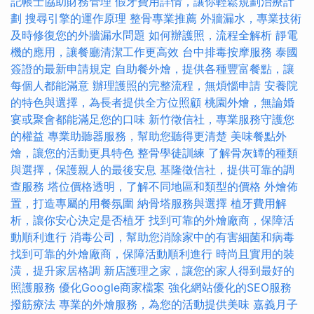
記帳士協助財務管理
假牙費用詳情，讓你輕鬆規劃治療計
劃
搜尋引擎的運作原理
整骨專業推薦
外牆漏水，專業技術
及時修復您的外牆漏水問題
如何辦護照，流程全解析
靜電
機的應用，讓餐廳清潔工作更高效
台中排毒按摩服務
泰國
簽證的最新申請規定
自助餐外燴，提供各種豐富餐點，讓
每個人都能滿意
辦理護照的完整流程，無煩惱申請
安養院
的特色與選擇，為長者提供全方位照顧
桃園外燴，無論婚
宴或聚會都能滿足您的口味
新竹徵信社，專業服務守護您
的權益
專業助聽器服務，幫助您聽得更清楚
美味餐點外
燴，讓您的活動更具特色
整骨學徒訓練
了解骨灰罈的種類
與選擇，保護親人的最後安息
基隆徵信社，提供可靠的調
查服務
塔位價格透明，了解不同地區和類型的價格
外燴佈
置，打造專屬的用餐氛圍
納骨塔服務與選擇
植牙費用解
析，讓你安心決定是否植牙
找到可靠的外燴廠商，保障活
動順利進行
消毒公司，幫助您消除家中的有害細菌和病毒
找到可靠的外燴廠商，保障活動順利進行
時尚且實用的裝
潢，提升家居格調
新店護理之家，讓您的家人得到最好的
照護服務
優化Google商家檔案
強化網站優化的SEO服務
撥筋療法
專業的外燴服務，為您的活動提供美味
嘉義月子