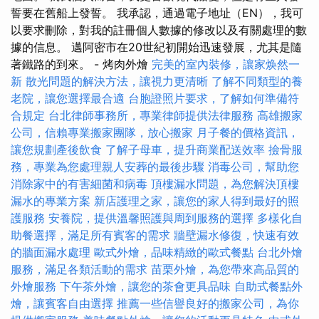
誓要在舊船上發誓。 我承認，通過電子地址（EN），我可
以要求刪除，對我的註冊個人數據的修改以及有關處理的數
據的信息。 邁阿密市在20世紀初開始迅速發展，尤其是隨
著鐵路的到來。 - 烤肉外燴
完美的室內裝修，讓家焕然一
新
散光問題的解決方法，讓視力更清晰
了解不同類型的養
老院，讓您選擇最合適
台胞證照片要求，了解如何準備符
合規定
台北律師事務所，專業律師提供法律服務
高雄搬家
公司，信賴專業搬家團隊，放心搬家
月子餐的價格資訊，
讓您規劃產後飲食
了解子母車，提升商業配送效率
撿骨服
務，專業為您處理親人安葬的最後步驟
消毒公司，幫助您
消除家中的有害細菌和病毒
頂樓漏水問題，為您解決頂樓
漏水的專業方案
新店護理之家，讓您的家人得到最好的照
護服務
安養院，提供溫馨照護與周到服務的選擇
多樣化自
助餐選擇，滿足所有賓客的需求
牆壁漏水修復，快速有效
的牆面漏水處理
歐式外燴，品味精緻的歐式餐點
台北外燴
服務，滿足各類活動的需求
苗栗外燴，為您帶來高品質的
外燴服務
下午茶外燴，讓您的茶會更具品味
自助式餐點外
燴，讓賓客自由選擇
推薦一些信譽良好的搬家公司，為你