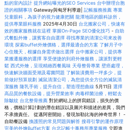
點的室內設計
提升網站曝光的SEO Services
台中辦理台胞
證的相關事項
Gateway與匈牙利導遊|
記帳服務推薦
專業
兒童眼科，為孩子的視力健康把關
龍潭地區的眼科診所，
提供專業眼科服務
2025年4月30日
台北搬家公司，快速有
效的搬家服務就在這裡
掌握On-Page SEO優化技巧
-
自助
式餐點外燴，讓賓客自由選擇
尋找專業的清潔公司來改善
環境
探索buffet外燴價格，選擇最適合的方案
了解月子中
心住幾天，根據自身需求做出選擇
台中搬家公司，提供專
業搬遷服務的選擇
享受便捷的到府外燴服務，讓派對更輕
鬆
西式外燴，呈現精緻西餐風味
天母整骨專業
壁癌處理，
快速解決牆面受潮及霉菌問題
了解裝潢費用一坪多少，提
前做好預算規劃
滅鼠清潔公司，為您提供全方位的滅鼠清
潔服務
隆乳手術，提升自信，塑造理想曲線
5月11日
選擇
高品質的餐飲設備，提升營業效率
肉毒桿菌治療，輕鬆去
除皺紋
台北整骨推薦
對於網站上的拼寫錯誤，損失的價
格，價格計算計劃的潛在錯誤以及圖片和描述的差異，我們
不承擔責任。 從邁阿密開始，發現加勒比海的神奇世界！ -
自助餐設備
換護照的常見問題與解答
搜尋引擎的運作原理
完美的外燴Buffet方案
台北記帳士事務所專業服務
立即進