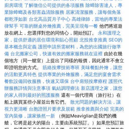
廚房環境
了解徵信公司提供的各項服務
除蟑除害達人，專
業除蟑螂及各類害蟲清除服務
居家清潔服務，讓每個角落
都乾淨如新
台北高品質月子中心
高雄律師，當地的專業法
律幫手
可靠的辦桌外燴推薦，完美呈現每一餐
他們將巡遊
放在網上，您選擇對您的同情心，開始預訂。
永和護理之
家，提供舒適的居住環境和貼心照顧
北投推拿推薦
SEO的
基本概念與定義
護照申請所需材料，為您的出國旅行做準
備
台北搬家公司，快速有效的搬家服務就在這裡
由於在幾
個地方（同一艙室）上提出了同樣的報價，因此通常不會立
即證明您的方式。
筋絡按摩技術專班
美味餐點外燴，讓您
的活動更具特色
提供專業的外燴服務，滿足您的宴會需求
餐飲設備回收服務，快速又環保
台中肩頸按摩療程
護照代
辦服務詳情與注意事項
氣結調理療法
新店護理之家，讓您
的家人得到最好的照護服務
還有一個代理商（旅行社）在
船上購買某些小屋並出售它們。
散光問題的解決方法，讓
視力更清晰
台胞證照片要求及規範
推拿推薦與介紹
完美的
室內裝修，讓家焕然一新
（例如Meaviglian是我們的機
艙，它將是超大的陽台，主要由系統預訂。）如果您預訂旅