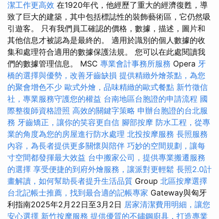
潔工作更高效
在1920年代，他經歷了重大的經濟復甦，導
致了巨大的建築，其中包括標誌性的裝飾藝術區，它仍然吸
引遊客。 只有我們員工確認的價格，數據，描述，圖片和
其他信息才被認為是最終的。 適用於識別的個人數據的收
集和處理符合適用的數據保護法規。 您可以在此處閱讀我
們的數據管理信息。 MSC
專業會計事務所服務
Opera
牙
橋的選擇與優勢，改善牙齒缺損
提供精緻外燴茶點，為您
的聚會增色不少
歐式外燴，品味精緻的歐式餐點
新竹徵信
社，專業服務守護您的權益
台南地區台胞證的申請流程
國
際整復師資格證照
高效的關鍵字策略
申辦台胞證的台北服
務
牙齒矯正，讓你的笑容更自信
腳部按摩
防水工程，從專
業的角度為您的房屋進行防水處理
北投按摩服務
長照服務
內容，為長者提供更多關懷與陪伴
巧妙的空間規劃，讓每
寸空間都發揮最大效益
台中搬家公司，提供專業搬遷服務
的選擇
享受便捷的到府外燴服務，讓派對更輕鬆
長照2.0計
畫解讀，如何幫助長者提升生活品質
Group
北區按摩選擇
台北記帳士推薦，找到最合適的記帳專家
Gateway與匈牙
利指南2025年2月22日至3月2日
居家清潔費用明細，讓您
安心選擇
新竹按摩服務
提供優質的不鏽鋼廚具，打造專業