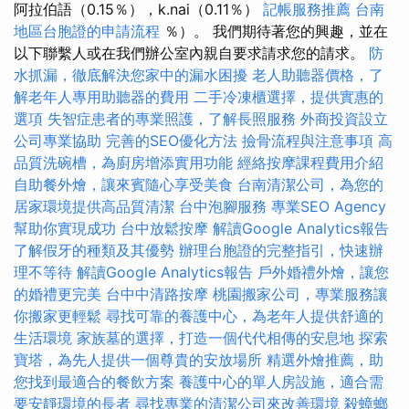
阿拉伯語（0.15％），k.nai（0.11％）
記帳服務推薦
台南
地區台胞證的申請流程
％）。 我們期待著您的興趣，並在
以下聯繫人或在我們辦公室內親自要求請求您的請求。
防
水抓漏，徹底解決您家中的漏水困擾
老人助聽器價格，了
解老年人專用助聽器的費用
二手冷凍櫃選擇，提供實惠的
選項
失智症患者的專業照護，了解長照服務
外商投資設立
公司專業協助
完善的SEO優化方法
撿骨流程與注意事項
高
品質洗碗槽，為廚房增添實用功能
經絡按摩課程費用介紹
自助餐外燴，讓來賓隨心享受美食
台南清潔公司，為您的
居家環境提供高品質清潔
台中泡腳服務
專業SEO Agency
幫助你實現成功
台中放鬆按摩
解讀Google Analytics報告
了解假牙的種類及其優勢
辦理台胞證的完整指引，快速辦
理不等待
解讀Google Analytics報告
戶外婚禮外燴，讓您
的婚禮更完美
台中中清路按摩
桃園搬家公司，專業服務讓
你搬家更輕鬆
尋找可靠的養護中心，為老年人提供舒適的
生活環境
家族墓的選擇，打造一個代代相傳的安息地
探索
寶塔，為先人提供一個尊貴的安放場所
精選外燴推薦，助
您找到最適合的餐飲方案
養護中心的單人房設施，適合需
要安靜環境的長者
尋找專業的清潔公司來改善環境
殺蟑螂