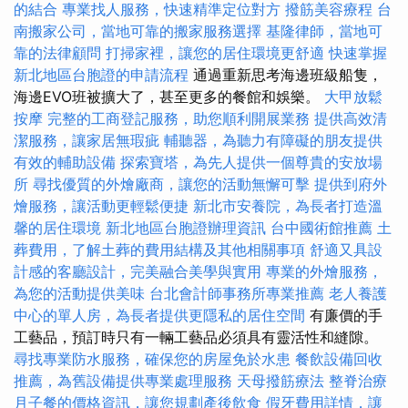
的結合
專業找人服務，快速精準定位對方
撥筋美容療程
台
南搬家公司，當地可靠的搬家服務選擇
基隆律師，當地可
靠的法律顧問
打掃家裡，讓您的居住環境更舒適
快速掌握
新北地區台胞證的申請流程
通過重新思考海邊班級船隻，
海邊EVO班被擴大了，甚至更多的餐館和娛樂。
大甲放鬆
按摩
完整的工商登記服務，助您順利開展業務
提供高效清
潔服務，讓家居無瑕疵
輔聽器，為聽力有障礙的朋友提供
有效的輔助設備
探索寶塔，為先人提供一個尊貴的安放場
所
尋找優質的外燴廠商，讓您的活動無懈可擊
提供到府外
燴服務，讓活動更輕鬆便捷
新北市安養院，為長者打造溫
馨的居住環境
新北地區台胞證辦理資訊
台中國術館推薦
土
葬費用，了解土葬的費用結構及其他相關事項
舒適又具設
計感的客廳設計，完美融合美學與實用
專業的外燴服務，
為您的活動提供美味
台北會計師事務所專業推薦
老人養護
中心的單人房，為長者提供更隱私的居住空間
有廉價的手
工藝品，預訂時只有一輛工藝品必須具有靈活性和縫隙。
尋找專業防水服務，確保您的房屋免於水患
餐飲設備回收
推薦，為舊設備提供專業處理服務
天母撥筋療法
整脊治療
月子餐的價格資訊，讓您規劃產後飲食
假牙費用詳情，讓