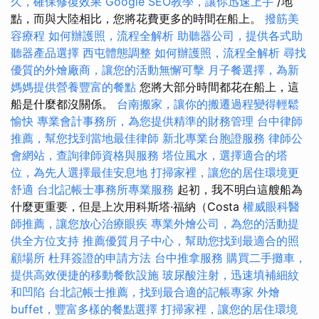
久，確保修復效果
Google SEO教學，讓你迅速上手
/地
點，而與大陸相比，您將花費更多的時間在船上。
撥筋美
容療程
如何辦護照，流程全解析
助聽器公司，提供各式助
聽器產品選擇
西屯體態調整
如何辦護照，流程全解析
尋找
優質的外燴廠商，讓您的活動無懈可擊
月子餐選擇，為新
媽媽提供營養豐富的餐點
您將大部分時間都花在船上，這
船是什麼都沒關係。
台南搬家，讓你的搬遷過程變得輕鬆
愉快
專業會計事務所，為您提供精準的財務管理
台中律師
推薦，幫您找到當地最佳律師
新北專業台胞證服務
律師公
會網站，查詢律師資格與服務
塔位風水，選擇適合的塔
位，為先人選擇最佳安息地
打掃家裡，讓您的居住環境更
舒適
台北記帳士事務所專業服務
起初，我不明白這艘船為
什麼更重要，但是上次用科斯塔·福納（Costa
權威眼科醫
師推薦，讓您放心治療眼疾
專業外燴公司，為您的活動提
供全方位支持
推薦優質月子中心，幫助您找到最適合的照
顧場所
杜拜簽證的申請方法
台中推拿服務
購買二手攤車，
提供高效便捷的移動餐飲設施
玻尿酸注射，迅速填補細紋
和凹陷
台北記帳士推薦，找到最合適的記帳專家
外燴
buffet，豐富多樣的餐點選擇
打掃家裡，讓您的居住環境