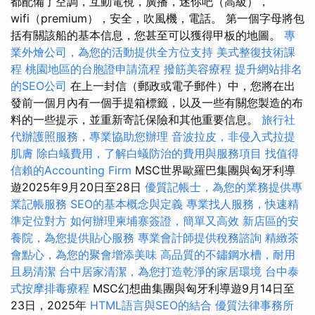
都配備了空調，互動電視，廣播，迷你吧（高級），
wifi（premium），安全，吹風機，電話。 第一個字母將包
括有關該船的基本信息，您甚至可以獲得甲板的地圖。
專
業外燴公司，為您的活動提供全方位支持
美式整復技術課
程
桃園地區的台胞證申請流程
撥筋美容療程
提升網站排名
的SEO公司
在上一封信（郵政或電子郵件）中，您將在出
發前一個月內有一個手提箱標籤，以及一些有關您製造的布
料的一些提示，並重新寄託保險和其他重要信息。
旅行社
代辦護照服務，專業協助您辦理
音波拉皮，非侵入式拉提
肌膚
除白蟻費用，了解白蟻防治的費用與服務項目
找值得
信賴的Accounting Firm
MSC世界歐羅巴集團與匈牙利導
遊2025年9月20日至28日
優質記帳士，為您的業務提供專
業記帳服務
SEO的基本概念與定義
專業找人服務，快速精
準定位對方
如何辦理柬埔寨簽證，簡單又高效
新店區的安
養院，為您提供貼心服務
專業會計師提供稅務諮詢
精緻茶
會點心，為您的聚會增添美味
高品質的不鏽鋼水槽，耐用
且易清潔
台中居家清潔，為您打造乾淨的家居環境
台中泰
式按摩排毒療程
MSC幻想曲集團與匈牙利導遊9月14日至
23日，2025年
HTML語言與SEO的結合
優質法律事務所