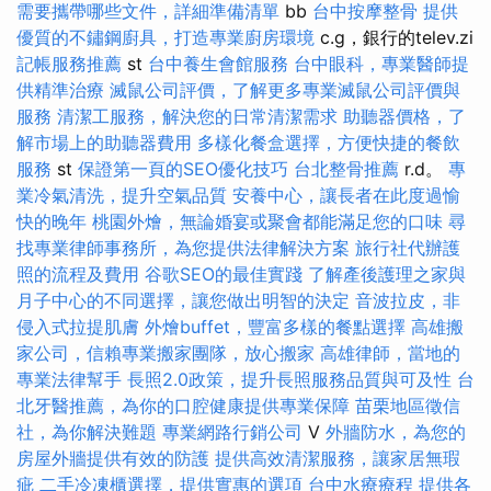
需要攜帶哪些文件，詳細準備清單
bb
台中按摩整骨
提供
優質的不鏽鋼廚具，打造專業廚房環境
c.g，銀行的telev.zi
記帳服務推薦
st
台中養生會館服務
台中眼科，專業醫師提
供精準治療
滅鼠公司評價，了解更多專業滅鼠公司評價與
服務
清潔工服務，解決您的日常清潔需求
助聽器價格，了
解市場上的助聽器費用
多樣化餐盒選擇，方便快捷的餐飲
服務
st
保證第一頁的SEO優化技巧
台北整骨推薦
r.d。
專
業冷氣清洗，提升空氣品質
安養中心，讓長者在此度過愉
快的晚年
桃園外燴，無論婚宴或聚會都能滿足您的口味
尋
找專業律師事務所，為您提供法律解決方案
旅行社代辦護
照的流程及費用
谷歌SEO的最佳實踐
了解產後護理之家與
月子中心的不同選擇，讓您做出明智的決定
音波拉皮，非
侵入式拉提肌膚
外燴buffet，豐富多樣的餐點選擇
高雄搬
家公司，信賴專業搬家團隊，放心搬家
高雄律師，當地的
專業法律幫手
長照2.0政策，提升長照服務品質與可及性
台
北牙醫推薦，為你的口腔健康提供專業保障
苗栗地區徵信
社，為你解決難題
專業網路行銷公司
V
外牆防水，為您的
房屋外牆提供有效的防護
提供高效清潔服務，讓家居無瑕
疵
二手冷凍櫃選擇，提供實惠的選項
台中水療療程
提供各