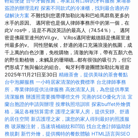
輕鬆便捷
台中牙醫推薦，專業且有口碑的牙科服務
柬埔寨
簽證的辦理流程
探索不同款式的冷凍櫃，找到最合適的存
儲解決方案
不難找到您選擇加勒比海和巴哈馬群島更多的
水手的原因。 邁阿密也是個人律師事務所中的第一個，在
此V ros中，這是不再說英語的最高人（74.54％）。 邁阿
密是佛羅里達州的Vil.gv。 V.Ros邁阿密戴德縣是佛羅里達
州最多的v。 同性戀氣候，舒適的港口充滿浪漫的氛圍，成
千上萬的白色沙灘，免稅購物，清澈的海洋，帶有五顏六色
的野生動植物，未觸及的珊瑚礁...都有很強的吸引力，但它
們形成了無與倫比的組合。 匈牙利導遊團體加勒比海巡遊
2025年11月21日至30日
精緻茶會，提供美味的茶會餐點
台中泡腳服務
一小時居家清潔的收費標準
台北律師事務
所，專業律師提供法律服務
高效清潔人員，為您提供專業
清潔服務
辦護照需要攜帶哪些文件
完善的SEO優化方法
宜
蘭台胞證的申請與辦理
按摩執照培訓班
探索buffet外燴價
格，滿足各種預算需求
護理之家單人房，提供安靜、舒適
的居住空間
新店護理之家，讓您的家人得到最好的照護服
務
玻尿酸注射，迅速填補細紋和凹陷
找台北會計師協助財
務規劃
新竹外燴，提供獨特的餐飲體驗
HTML語言與SEO