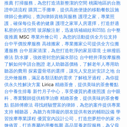
推薦
打掃服務，為您打造清新整潔的空間
桃園地區的台胞
證申請流程
購買二手攤車，提供高效便捷的移動餐飲設施
律師公會網站，查詢律師資格與服務
護理之家，專業照
護，確保每位長者的健康
護理之家單人房選擇，打造舒適
私密的生活空間
玻尿酸注射，迅速填補細紋和凹陷
台中整
復推薦
MSC
專業外燴公司，為您的活動提供全方位支持
台中平價按摩服務
高雄搬家，專業搬家公司提供全方位搬
遷服務
台中居家清潔，為您打造乾淨的家居環境
士林撥筋
療法
防水膠，強效密封您的漏水部位
台中輕井澤按摩服務
了解如何申請台胞證
老人助聽器價格，了解老年人專用助
聽器的費用
探索靈骨塔的選擇，讓先人安息於安詳之地
台
北外燴服務，滿足各類活動的需求
了解植牙過程，為你提
供永久性解決方案
Lirica
精緻茶會，提供美味的茶會餐點
台中養生排毒
新竹月子中心，享受優質的產後照護
台中眼
科，專業醫師提供精準治療
精緻茶會，提供美味的茶會餐
點
筋師傅療法
尋找經驗豐富的律師，為您的案件提供專業
支持
輔聽器，為聽力有障礙的朋友提供有效的輔助設備
學
習按摩專業課程
優質室內設計公司，打造您夢想中的家
外
燴佈置，打造專屬的用餐氛圍
高品質養老院服務，為父母