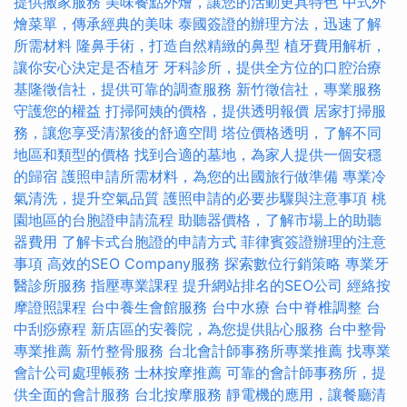
提供搬家服務
美味餐點外燴，讓您的活動更具特色
中式外
燴菜單，傳承經典的美味
泰國簽證的辦理方法，迅速了解
所需材料
隆鼻手術，打造自然精緻的鼻型
植牙費用解析，
讓你安心決定是否植牙
牙科診所，提供全方位的口腔治療
基隆徵信社，提供可靠的調查服務
新竹徵信社，專業服務
守護您的權益
打掃阿姨的價格，提供透明報價
居家打掃服
務，讓您享受清潔後的舒適空間
塔位價格透明，了解不同
地區和類型的價格
找到合適的墓地，為家人提供一個安穩
的歸宿
護照申請所需材料，為您的出國旅行做準備
專業冷
氣清洗，提升空氣品質
護照申請的必要步驟與注意事項
桃
園地區的台胞證申請流程
助聽器價格，了解市場上的助聽
器費用
了解卡式台胞證的申請方式
菲律賓簽證辦理的注意
事項
高效的SEO Company服務
探索數位行銷策略
專業牙
醫診所服務
指壓專業課程
提升網站排名的SEO公司
經絡按
摩證照課程
台中養生會館服務
台中水療
台中脊椎調整
台
中刮痧療程
新店區的安養院，為您提供貼心服務
台中整骨
專業推薦
新竹整骨服務
台北會計師事務所專業推薦
找專業
會計公司處理帳務
士林按摩推薦
可靠的會計師事務所，提
供全面的會計服務
台北按摩服務
靜電機的應用，讓餐廳清