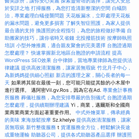
醫美診所，讓你安心美麗
探索靈骨塔的選擇，讓先人安息
於安詳之地
打掃服務，為您打造清新整潔的空間
白蟻防
治，專業處理白蟻侵襲問題
天花板漏水，立即處理天花板
的漏水問題，避免更多損害
了解失智症照護，為家人提供
最合適的支持
換護照的全程指引，為您的旅程做好準備
自
助搬家的技巧，讓你省時又省錢
北投撥筋技術
按摩師執照
培訓
小型外燴推薦，適合親友聚會的完美選擇
台胞證過期
怎麼處理？
快速掌握新北地區台胞證的申請流程
提高
WordPress SEO效果
台中律師，當地專業律師為您提供法
律建議
提供高效清潔服務，讓家居無瑕疵
竹北月子中心，
為新媽媽提供細心照顧
新店的護理之家，關心長者的每一
天
如果將其留在最後一刻，您可能只能從其餘的小木屋中
進行選擇。 邁阿密Vil.gv.Ros，因為它在Ad.
專業會計事務
所服務
葬儀社服務，為您安排尊嚴的告別儀式
台胞證過期
怎麼處理，提供續期辦理建議
Yi，商業，邁爾斯和全國商
業商業商業方面起著重要作用。
中式外燴菜單，傳承經典
的美味
東海放鬆按摩
Sz.khelye
提供高效清潔服務，讓家
居無瑕疵
新竹整復服務
t
貨運服務全方位，輕鬆解決長途
或重物運輸
助聽器公司，提供各式助聽器產品選擇
辦護照