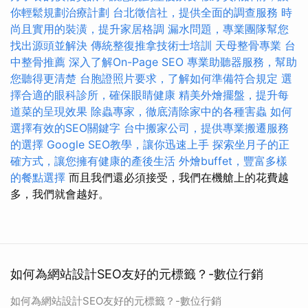
你輕鬆規劃治療計劃
台北徵信社，提供全面的調查服務
時
尚且實用的裝潢，提升家居格調
漏水問題，專業團隊幫您
找出源頭並解決
傳統整復推拿技術士培訓
天母整骨專業
台
中整骨推薦
深入了解On-Page SEO
專業助聽器服務，幫助
您聽得更清楚
台胞證照片要求，了解如何準備符合規定
選
擇合適的眼科診所，確保眼睛健康
精美外燴擺盤，提升每
道菜的呈現效果
除蟲專家，徹底清除家中的各種害蟲
如何
選擇有效的SEO關鍵字
台中搬家公司，提供專業搬遷服務
的選擇
Google SEO教學，讓你迅速上手
探索坐月子的正
確方式，讓您擁有健康的產後生活
外燴buffet，豐富多樣
的餐點選擇
而且我們還必須接受，我們在機艙上的花費越
多，我們就會越好。
如何為網站設計SEO友好的元標籤？-數位行銷
如何為網站設計SEO友好的元標籤？-數位行銷