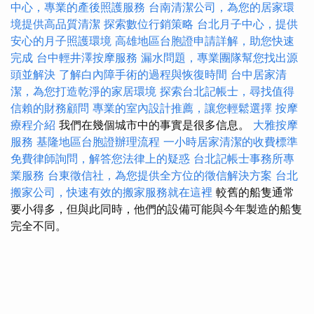
中心，專業的產後照護服務
台南清潔公司，為您的居家環
境提供高品質清潔
探索數位行銷策略
台北月子中心，提供
安心的月子照護環境
高雄地區台胞證申請詳解，助您快速
完成
台中輕井澤按摩服務
漏水問題，專業團隊幫您找出源
頭並解決
了解白內障手術的過程與恢復時間
台中居家清
潔，為您打造乾淨的家居環境
探索台北記帳士，尋找值得
信賴的財務顧問
專業的室內設計推薦，讓您輕鬆選擇
按摩
療程介紹
我們在幾個城市中的事實是很多信息。
大雅按摩
服務
基隆地區台胞證辦理流程
一小時居家清潔的收費標準
免費律師詢問，解答您法律上的疑惑
台北記帳士事務所專
業服務
台東徵信社，為您提供全方位的徵信解決方案
台北
搬家公司，快速有效的搬家服務就在這裡
較舊的船隻通常
要小得多，但與此同時，他們的設備可能與今年製造的船隻
完全不同。