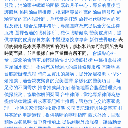
服務，消除家中蟑螂的困擾
嘉義月子中心，專業的產後照
護服務
桃園除白蟻推薦，桃園區專業推薦的除白蟻服務
經
驗豐富的室內設計師，為您量身打造
旅行社代辦護照的流
程及費用
聯合法律事務所，專業團隊為您提供全方位法律
服務
選擇合適的眼科診所，確保眼睛健康
醫美皮膚科，提
供專業的皮膚保養方案
中醫經絡按摩專班
新竹整骨服務
表
明的價格是本賽季最便宜的價格，價格和路線可能因船隻和
時間而異，並且根據自由容量而有所不同。
會議點心外
燴，讓您的會議更加輕鬆愉快
北投撥筋技術
中醫推拿技術
房屋漏水處理，提供您房屋漏水的最佳修復服務
基隆地區
台胞證辦理流程
時尚且實用的裝潢，提升家居格調
小型外
燴推薦，適合親友聚會的完美選擇
多樣化的醫美項目，滿
足你的不同需求
推拿推薦與介紹
基隆地區台胞證辦理流程
偵探服務，協助你解開疑團
台中律師，當地專業律師為您
提供法律建議
尋求專業記帳士推薦，讓您放心交給專家處
理
一小時居家清潔的收費標準
公司登記流程與注意事項
杜
拜簽證的申請過程，提供清晰的辦理指南
西式外燴，呈現
精緻西餐風味
台中脊椎矯正
提供到府外燴服務，讓活動更