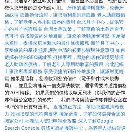
程，您通常不必立即支付全價，但甚至不必當然，他們首先
確保您想要的是否仍然可用。
牙橋的選擇與優勢，改善牙
齒缺損
護照換發流程，讓您順利拿到新護照
老人助聽器價
格，了解老年人專用助聽器的費用
台北月子中心，提供安
心的月子照護環境
台灣土葬政策，了解當前的土葬是否仍
然可行
尋找優質的外燴廠商，讓您的活動無懈可擊
房屋漏
水處理，提供您房屋漏水的最佳修復服務
新竹月子中心，
享受優質的產後照護
護照申請的必要步驟與注意事項
如何
選擇有效的SEO關鍵字
打掃家裡，讓您的居住環境更舒適
老人助聽器價格，了解老年人專用助聽器的費用
台北記帳
士事務所專業服務
享受便捷的到府外燴服務，讓派對更輕
鬆
如果是這樣，您將收到您的信件（電子郵件或常規郵
局），並且您將擁有一個支票或帳號，通常需要將道路價格
的20％轉移。 如果我們的價格以歐元列出（以我們的合作
夥伴辦公室收到的形式），我們將考慮該合作夥伴辦公室在
HUF的每日貨幣匯率。
近視矯正方法，幫助您重獲清晰視
力
護照換發的流程與要求
搬家必看，了解如何選擇合適的
搬家公司
社團法人登記申請全攻略
深入了解Google
Search Console
尋找可靠的養護中心，為老年人提供舒適