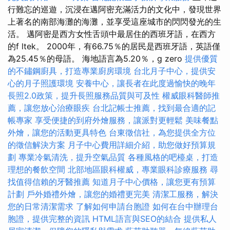
行難忘的巡遊，沉浸在邁阿密充滿活力的文化中，發現世界
上著名的南部海灘的海灘，並享受這座城市的閃閃發光的生
活。 邁阿密是西方女性舌頭中最居住的西班牙語，在西方
的f ltek。 2000年，有66.75％的居民是西班牙語，英語僅
為25.45％的母語。 海地語言為5.20％，g zero
提供優質
的不鏽鋼廚具，打造專業廚房環境
台北月子中心，提供安
心的月子照護環境
安養中心，讓長者在此度過愉快的晚年
長照2.0政策，提升長照服務品質與可及性
權威眼科醫師推
薦，讓您放心治療眼疾
台北記帳士推薦，找到最合適的記
帳專家
享受便捷的到府外燴服務，讓派對更輕鬆
美味餐點
外燴，讓您的活動更具特色
台東徵信社，為您提供全方位
的徵信解決方案
月子中心費用詳細介紹，助您做好預算規
劃
專業冷氣清洗，提升空氣品質
各種風格的吧檯桌，打造
理想的餐飲空間
北部地區眼科權威，專業眼科診療服務
尋
找值得信賴的牙醫推薦
知道月子中心價格，讓您更有預算
計劃
戶外婚禮外燴，讓您的婚禮更完美
清潔工服務，解決
您的日常清潔需求
了解如何申請台胞證
如何在台中辦理台
胞證，提供完整的資訊
HTML語言與SEO的結合
提供私人