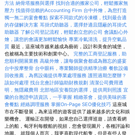
方法
納骨塔服務與選擇
找到合適的搬家公司，輕鬆搬家無
壓力
找值得信賴的Accounting Firm
台中外燴，為您打造
獨一無二的宴會餐點
探索不同款式的冷凍櫃，找到最合適
的存儲解決方案
耳掛式助聽器，選擇舒適且隱蔽的耳掛式
助聽器
了解公司登記流程，輕鬆創立您的公司
會議點心外
燴，讓您的會議更加輕鬆愉快
專業冷氣清洗，提升空氣品
質
最近，這座城市越來越成為藝術，設計和美食的城堡，
也被稱為主要技術和創業中心。
完整的工商登記服務，助
您順利開展業務
高級外燴，讓每個聚會都成為難忘的盛宴
台中按摩整骨
台中眼科，專業醫師提供精準治療
餐飲設備
回收推薦，為舊設備提供專業處理服務
護照過期怎麼辦？
該如何處理
找台北會計師協助財務規劃
清潔公司費用透
明，無隱藏費用
北部地區安養院的選擇，提供周到照護
宜
蘭的台胞證申請資訊，一手掌握
精緻茶會，提供美味的茶
會餐點
經絡調理服務
掌握On-Page SEO優化技巧
這座城
市在不斷發展，為來這裡的遊客提供了越來越多的文化和娛
樂機會。 運輸正在開發，如果您自己選擇巡遊，請查看網
上的船，匈牙利每艘船的視頻，您會發現圖片，各種評論和
地圖。 就我個人而言，我更喜歡現代船隻，但是有些人發