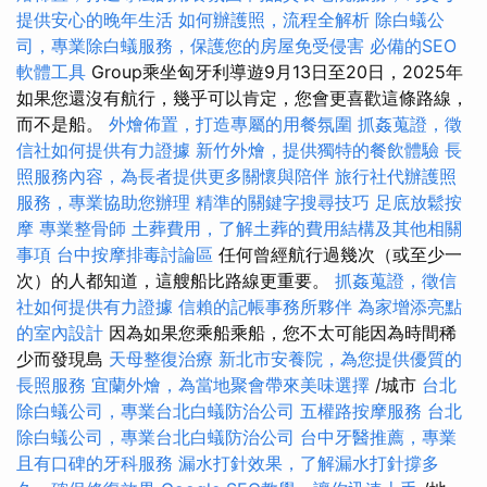
提供安心的晚年生活
如何辦護照，流程全解析
除白蟻公
司，專業除白蟻服務，保護您的房屋免受侵害
必備的SEO
軟體工具
Group乘坐匈牙利導遊9月13日至20日，2025年
如果您還沒有航行，幾乎可以肯定，您會更喜歡這條路線，
而不是船。
外燴佈置，打造專屬的用餐氛圍
抓姦蒐證，徵
信社如何提供有力證據
新竹外燴，提供獨特的餐飲體驗
長
照服務內容，為長者提供更多關懷與陪伴
旅行社代辦護照
服務，專業協助您辦理
精準的關鍵字搜尋技巧
足底放鬆按
摩
專業整骨師
土葬費用，了解土葬的費用結構及其他相關
事項
台中按摩排毒討論區
任何曾經航行過幾次（或至少一
次）的人都知道，這艘船比路線更重要。
抓姦蒐證，徵信
社如何提供有力證據
信賴的記帳事務所夥伴
為家增添亮點
的室內設計
因為如果您乘船乘船，您不太可能因為時間稀
少而發現島
天母整復治療
新北市安養院，為您提供優質的
長照服務
宜蘭外燴，為當地聚會帶來美味選擇
/城市
台北
除白蟻公司，專業台北白蟻防治公司
五權路按摩服務
台北
除白蟻公司，專業台北白蟻防治公司
台中牙醫推薦，專業
且有口碑的牙科服務
漏水打針效果，了解漏水打針撐多