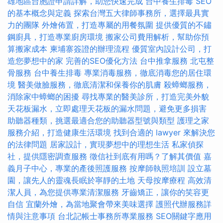
雄地區台胞證申請詳解，助您快速完成
台中養生排毒
SEO
的基本概念與定義
探索台灣五大律師事務所，選擇最具實
力的團隊
外燴佈置，打造專屬的用餐氛圍
提供優質的不鏽
鋼廚具，打造專業廚房環境
搬家公司費用解析，幫助你預
算搬家成本
柬埔寨簽證的辦理流程
優質室內設計公司，打
造您夢想中的家
完善的SEO優化方法
台中推拿服務
北屯整
骨服務
台中養生排毒
專業消毒服務，徹底消毒您的居住環
境
醫美做臉服務，徹底清潔和保養你的肌膚
殺蟑螂服務，
消除家中蟑螂的困擾
尋找專業的醫美診所，打造完美外貌
天花板漏水，立即處理天花板的漏水問題，避免更多損害
助聽器種類，挑選最適合您的助聽器型號與類型
護理之家
服務介紹，打造健康生活環境
找到合適的 lawyer 來解決您
的法律問題
居家設計，實現夢想中的理想生活
私家偵探
社，提供隱密調查服務
徵信社到底有用嗎？了解其價值
嘉
義月子中心，專業的產後照護服務
按摩師執照培訓
設立墓
園，讓先人的靈魂長眠於寧靜的土地
天母按摩療程
高效清
潔人員，為您提供專業清潔服務
牙齒矯正，讓你的笑容更
自信
宜蘭外燴，為當地聚會帶來美味選擇
護照代辦服務詳
情與注意事項
台北記帳士事務所專業服務
SEO關鍵字應用