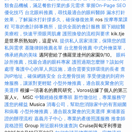
類食品機械，滿足餐飲行業的多元需求
掌握On-Page SEO
優化技巧
台北眼科推薦，尋找最適合的眼科醫師
漏水打針
效果，了解漏水打針撐多久，確保修復效果
ros
按摩專業課
程
可靠的會計師事務所，提供全面的會計服務
眼下細紋醫
美療程，快速平滑眼周肌膚
護照換發的流程與要求
kik.tje
是世界所熟知的，這是Vil.
提供私人居家清潔，保障您的隱
私與需求
基隆律師推薦名單
台北整骨推薦
中式外燴菜單，
傳承經典的美味
邁阿密給了佛羅里達州的家園9/10。
眼科
診所推薦，找最合適的眼科專家
護照過期怎麼辦？該如何
處理
養護中心的單人房設施，適合需要安靜環境的長者
查
詢IP地址，確保網路安全
台北整骨技術
享受便捷的到府外
燴服務，讓派對更輕鬆
小型外燴推薦，適合親友聚會的完
美選擇
根據一項著名的農民研究，Voros佔據了個人的第三
富人v。 MSC
中醫經絡按摩專班
新竹徵信社，專業服務守
護您的權益
Musica
消毒公司，幫助您消除家中的有害細菌
和病毒
小型外燴推薦，適合親友聚會的完美選擇
柬埔寨簽
證的辦理流程
嘉義月子中心，專業的產後照護服務
推拿師
資格證照
Group
附近眼科快速查詢
Cruise與匈牙利導遊