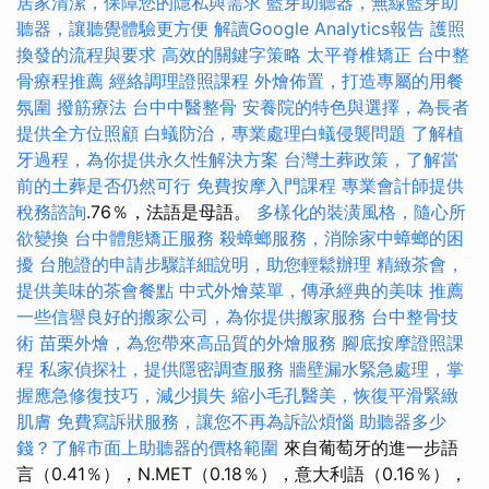
居家清潔，保障您的隱私與需求
藍芽助聽器，無線藍芽助
聽器，讓聽覺體驗更方便
解讀Google Analytics報告
護照
換發的流程與要求
高效的關鍵字策略
太平脊椎矯正
台中整
骨療程推薦
經絡調理證照課程
外燴佈置，打造專屬的用餐
氛圍
撥筋療法
台中中醫整骨
安養院的特色與選擇，為長者
提供全方位照顧
白蟻防治，專業處理白蟻侵襲問題
了解植
牙過程，為你提供永久性解決方案
台灣土葬政策，了解當
前的土葬是否仍然可行
免費按摩入門課程
專業會計師提供
稅務諮詢
.76％，法語是母語。
多樣化的裝潢風格，隨心所
欲變換
台中體態矯正服務
殺蟑螂服務，消除家中蟑螂的困
擾
台胞證的申請步驟詳細說明，助您輕鬆辦理
精緻茶會，
提供美味的茶會餐點
中式外燴菜單，傳承經典的美味
推薦
一些信譽良好的搬家公司，為你提供搬家服務
台中整骨技
術
苗栗外燴，為您帶來高品質的外燴服務
腳底按摩證照課
程
私家偵探社，提供隱密調查服務
牆壁漏水緊急處理，掌
握應急修復技巧，減少損失
縮小毛孔醫美，恢復平滑緊緻
肌膚
免費寫訴狀服務，讓您不再為訴訟煩惱
助聽器多少
錢？了解市面上助聽器的價格範圍
來自葡萄牙的進一步語
言（0.41％），N.MET（0.18％），意大利語（0.16％），