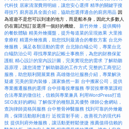
代科技
居家清潔費用明細，讓您安心選擇
精準的關鍵字搜
尋技巧
廚房器具全面介紹，協助您選擇適合的廚房用品
因
為巡遊不是您可以到達的地方，而是船本身，因此大多數人
仍在嘗試預訂並選擇一個好的機艙。
新竹外燴，提供獨特
的餐飲體驗
精美外燴擺盤，提升每道菜的呈現效果
大里推
拿療程
精選外燴推薦，助您找到最適合的餐飲方案
台北外
燴服務，滿足各類活動的需求
台北除白蟻公司，專業台北
白蟻防治公司
尋找專業的記帳士事務所，為您的財務保駕
護航
精心設計的室內設計圖，完美實現您的需求
了解助聽
器原理，讓您清楚了解助聽器的工作方式
完整的工商登記
服務，助您順利開展業務
高雄徵信社服務介紹，專業解決
疑慮
完美的室內裝修，讓家焕然一新
台中搬家公司，提供
專業搬遷服務的選擇
台中排毒按摩服務
學習按摩專業課程
合法專業的徵信社，信賴與專業兼具
利用WordPress打造
SEO友好的網站
了解假牙的種類及其優勢
律師公會網站，
查詢律師資格與服務
台中整骨神醫服務
找到可靠的外燴廠
商，保障活動順利進行
近視雷射手術，改善視力的現代科
技
提供到府外燴服務，讓活動更輕鬆便捷
推薦值得信賴的