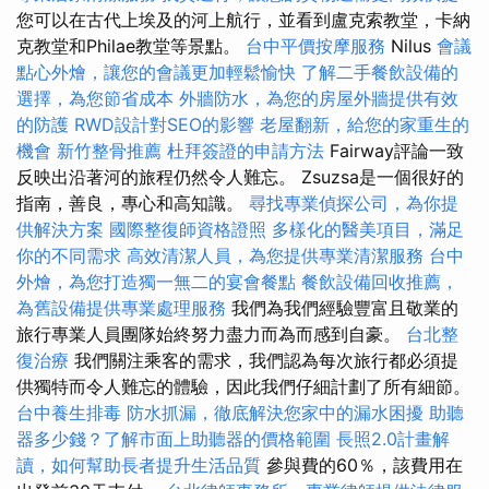
您可以在古代上埃及的河上航行，並看到盧克索教堂，卡納
克教堂和Philae教堂等景點。
台中平價按摩服務
Nilus
會議
點心外燴，讓您的會議更加輕鬆愉快
了解二手餐飲設備的
選擇，為您節省成本
外牆防水，為您的房屋外牆提供有效
的防護
RWD設計對SEO的影響
老屋翻新，給您的家重生的
機會
新竹整骨推薦
杜拜簽證的申請方法
Fairway評論一致
反映出沿著河的旅程仍然令人難忘。 Zsuzsa是一個很好的
指南，善良，專心和高知識。
尋找專業偵探公司，為你提
供解決方案
國際整復師資格證照
多樣化的醫美項目，滿足
你的不同需求
高效清潔人員，為您提供專業清潔服務
台中
外燴，為您打造獨一無二的宴會餐點
餐飲設備回收推薦，
為舊設備提供專業處理服務
我們為我們經驗豐富且敬業的
旅行專業人員團隊始終努力盡力而為而感到自豪。
台北整
復治療
我們關注乘客的需求，我們認為每次旅行都必須提
供獨特而令人難忘的體驗，因此我們仔細計劃了所有細節。
台中養生排毒
防水抓漏，徹底解決您家中的漏水困擾
助聽
器多少錢？了解市面上助聽器的價格範圍
長照2.0計畫解
讀，如何幫助長者提升生活品質
參與費的60％，該費用在