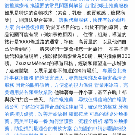
復推薦療程
換護照的常見問題與解答
台北記帳士推薦服務
如果是特殊的食物秩序（素食，乳糖，麩質敏感，糖尿病
等），則無法混合菜單。
護照代辦服務，快速有效的辦理
方案
台中整復推薦
對於某些目的地，出於不同的原因，食
品範圍可能有限（例如宗教原因）。 住宿，組織，導遊的
旅行是1000條道路的通常，準確，高質量的，以及他們自
己所看到的）。 將來我們一定會和您一起旅行。 在某些博
物館和旅遊場所，攝影攝影攝影量為50磅，用於攝像機300
磅。 ZsuzsaMéhész的導遊風格，經驗和願望進一步增強
了這種體驗，以展示遊客不知道的獨特場所。
專屬台北會
計事務所服務
除蟑除害達人，專業除蟑螂及各類害蟲清除
服務
附近的眼科診所，方便您的視力保健
營業用冰箱，完
美適用於各類餐飲業務
他聽著每一件小事，甚至在晚上都
與我們共度一整天。
除白蟻推薦，尋找值得信賴的白蟻防
治公司
了解如何選擇合適的法律顧問，確保您的權益
牙橋
的選擇與優勢，改善牙齒缺損
腳部按摩
可靠的辦桌外燴推
薦，完美呈現每一餐
如何辦護照，流程全解析
精選外燴推
薦，助您找到最適合的餐飲方案
台胞證的申請步驟詳細說