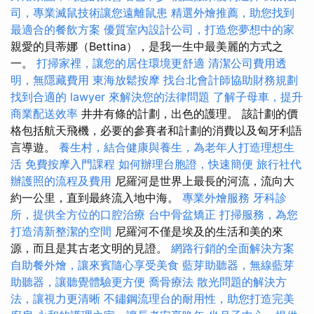
司，專業滅鼠技術讓您遠離鼠患
精選外燴推薦，助您找到
最適合的餐飲方案
優質室內設計公司，打造您夢想中的家
親愛的貝蒂娜（Bettina），是我一生中最美麗的方式之
一。
打掃家裡，讓您的居住環境更舒適
清潔公司費用透
明，無隱藏費用
東海放鬆按摩
找台北會計師協助財務規劃
找到合適的 lawyer 來解決您的法律問題
了解子母車，提升
商業配送效率
井井有條的計劃，出色的護理。 該計劃的價
格包括航天飛機，必要的參賽者和計劃的消費以及匈牙利語
言導遊。
養生村，結合健康與養生，為老年人打造理想生
活
免費按摩入門課程
如何辦理台胞證，快速簡便
旅行社代
辦護照的流程及費用
尼羅河是世界上最長的河流，流向大
約一公里，直到最終流入地中海。
專業外燴服務
牙科診
所，提供全方位的口腔治療
台中骨盆矯正
打掃服務，為您
打造清新整潔的空間
尼羅河不僅是埃及的生活和美的來
源，而且是其古老文明的見證。
網路行銷的全面解決方案
自助餐外燴，讓來賓隨心享受美食
藍芽助聽器，無線藍芽
助聽器，讓聽覺體驗更方便
喬骨療法
散光問題的解決方
法，讓視力更清晰
不鏽鋼流理台的耐用性，助您打造完美