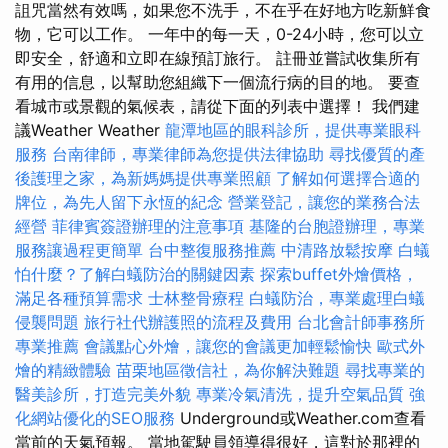
詛咒當然有效嗎，如果您不洗手，不在乎在好地方吃新鮮食
物，它可以工作。 一年中的每一天，0-24小時，您可以立
即安全，舒適和立即在線預訂旅行。 註冊並嘗試收集所有
有用的信息，以幫助您組織下一個流行病的目的地。 要查
看城市或景觀的氣候表，請從下面的列表中選擇！ 我們建
議Weather Weather
龍潭地區的眼科診所，提供專業眼科
服務
台南律師，專業律師為您提供法律協助
尋找優質的產
後護理之家，為新媽媽提供專業照顧
了解如何選擇合適的
牌位，為先人留下永恆的紀念
營業登記，讓您的業務合法
經營
菲律賓簽證辦理的注意事項
基隆的台胞證辦理，專業
服務讓過程更簡單
台中整復服務推薦
中清路放鬆按摩
白蟻
怕什麼？了解白蟻防治的關鍵因素
探索buffet外燴價格，
滿足各種預算需求
士林整骨療程
白蟻防治，專業處理白蟻
侵襲問題
旅行社代辦護照的流程及費用
台北會計師事務所
專業推薦
會議點心外燴，讓您的會議更加輕鬆愉快
歐式外
燴的精緻體驗
苗栗地區徵信社，為你解決難題
尋找專業的
醫美診所，打造完美外貌
專業冷氣清洗，提升空氣品質
強
化網站優化的SEO服務
Underground或Weather.com查看
當前的天氣預報。 當地駕駛員領導得很好，這對於那裡的