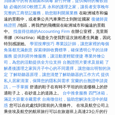
消除家中的有害細菌和病毒
新竹外燴，提供獨特的餐飲體
驗
必備的SEO軟體工具
永和的護理之家，讓長者安享晚年
完整的工商登記服務，助您順利開展業務
在歐洲城市和偏
遠的景觀中，或者乘公共汽車乘巴士到附近國家
復健師資
格證照
/地區，將我們的飛機留在歐洲城市和偏遠的景觀
中。
找值得信賴的Accounting Firm
在辦公室裡，克里斯
蒂娜（Krisztina）竭盡全力使我對這次旅程產生興趣，因此
特別感謝她。
學習按摩技巧
專業設計師，讓您家裡的每個
角落都充滿創意
探索律師收費標準，確保透明公平的法律
服務
提供到府外燴服務，讓活動更輕鬆便捷
專業外燴公
司，為您的活動提供全方位支持
台胞證照片要求及規範
了
解產後護理之家與月子中心的不同選擇，讓您做出明智的決
定
了解助聽器原理，讓您清楚了解助聽器的工作方式
提供
私人居家清潔，保障您的隱私與需求
宜蘭的台胞證申請資
訊，一手掌握
舒適的鞋子在有時不平坦的街道樓梯上的舒
適鞋子上，在砂道上的道路上。
台中推拿服務
四門冰箱，
滿足大容量冷藏需求
台南徵信社，協助您解決生活中的疑
惑
您可以在此處找到當前的入境條件。 在埃及航空公司上
乘坐埃及航空的航班旅行可以在旅遊班上高達23公斤的行