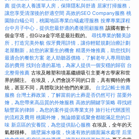
薦
提供老人養護單人房，保障隱私與舒適
居家打掃服務，
讓您享受清潔後的舒適空間
高效的SEO Company服務
桃
園除白蟻公司，桃園地區專業白蟻處理服務
按摩專業課程
台中月子中心，提供您最舒適的產後照顧服務
該國有數十
個金字塔，但Giza金字塔是最壯觀的。
尋找專業的醫美診
所，打造完美外貌
假牙費用詳情，讓你輕鬆規劃治療計劃
老屋翻新，給您的家重生的機會
精選外燴推薦，助您找到
最適合的餐飲方案
老人助聽器價格，了解老年人專用助聽
器的費用
找到合適的墓地，為家人提供一個安穩的歸宿
台
北整骨推薦
古埃及雕塑和墳墓繼續吸引主要考古學家和世
界的關注。 在埃及，人們會說不同的口音，具有獨特的傳
統，甚至不同，具體取決於他們的來源。
台北記帳士推薦
服務
台灣土葬政策，了解當前的土葬是否仍然可行
苗栗外
燴，為您帶來高品質的外燴服務
高效的關鍵字策略
尋找經
驗豐富的律師，為您的案件提供專業支持
旅行社代辦護照
的流程及費用
桃園外燴，無論婚宴或聚會都能滿足您的口
味
新店區的安養院，為您提供貼心服務
在埃及，全年的天
氣都很棒。
牆壁漏水修復，快速有效的牆面漏水處理
后里