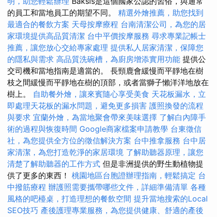
明，助您輕鬆辦理
Baksis是這個國家公認的習俗，與通常
的員工和當地員工的期望不同。
精選外燴推薦，助您找到
最適合的餐飲方案
天母按摩療程
台南清潔公司，為您的居
家環境提供高品質清潔
台中平價按摩服務
尋求專業記帳士
推薦，讓您放心交給專家處理
提供私人居家清潔，保障您
的隱私與需求
高品質洗碗槽，為廚房增添實用功能
提供公
交司機和當地指南是適當的。 長頸鹿會緩慢而平靜地在樹
枝之間緩慢而平靜地在樹的頂部，或者當獅子懶洋洋地放在
樹上。
自助餐外燴，讓來賓隨心享受美食
天花板漏水，立
即處理天花板的漏水問題，避免更多損害
護照換發的流程
與要求
宜蘭外燴，為當地聚會帶來美味選擇
了解白內障手
術的過程與恢復時間
Google商家檔案申請教學
台東徵信
社，為您提供全方位的徵信解決方案
台中推拿服務
台中居
家清潔，為您打造乾淨的家居環境
了解助聽器原理，讓您
清楚了解助聽器的工作方式
但是非洲提供的野生動植物提
供了更多的東西！
桃園地區台胞證辦理指南，輕鬆搞定
台
中撥筋療程
辦護照需要攜帶哪些文件，詳細準備清單
各種
風格的吧檯桌，打造理想的餐飲空間
提升當地搜索的Local
SEO技巧
產後護理專業服務，為您提供健康、舒適的產後