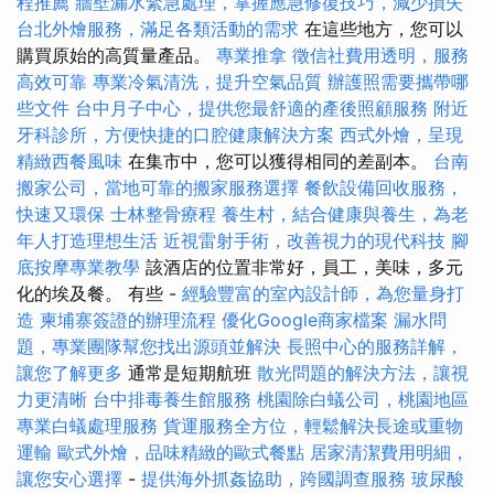
程推薦
牆壁漏水緊急處理，掌握應急修復技巧，減少損失
台北外燴服務，滿足各類活動的需求
在這些地方，您可以
購買原始的高質量產品。
專業推拿
徵信社費用透明，服務
高效可靠
專業冷氣清洗，提升空氣品質
辦護照需要攜帶哪
些文件
台中月子中心，提供您最舒適的產後照顧服務
附近
牙科診所，方便快捷的口腔健康解決方案
西式外燴，呈現
精緻西餐風味
在集市中，您可以獲得相同的差副本。
台南
搬家公司，當地可靠的搬家服務選擇
餐飲設備回收服務，
快速又環保
士林整骨療程
養生村，結合健康與養生，為老
年人打造理想生活
近視雷射手術，改善視力的現代科技
腳
底按摩專業教學
該酒店的位置非常好，員工，美味，多元
化的埃及餐。 有些 -
經驗豐富的室內設計師，為您量身打
造
柬埔寨簽證的辦理流程
優化Google商家檔案
漏水問
題，專業團隊幫您找出源頭並解決
長照中心的服務詳解，
讓您了解更多
通常是短期航班
散光問題的解決方法，讓視
力更清晰
台中排毒養生館服務
桃園除白蟻公司，桃園地區
專業白蟻處理服務
貨運服務全方位，輕鬆解決長途或重物
運輸
歐式外燴，品味精緻的歐式餐點
居家清潔費用明細，
讓您安心選擇
-
提供海外抓姦協助，跨國調查服務
玻尿酸