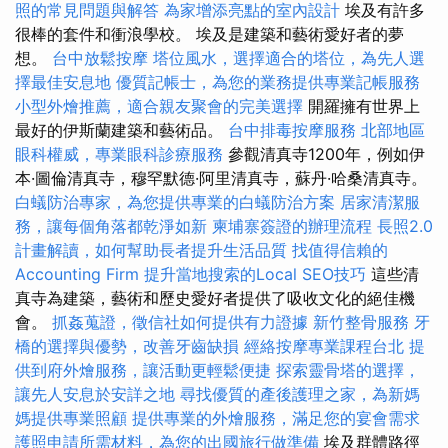
照的常見問題與解答
為家增添亮點的室內設計
埃及有許多
很棒的套件和衝浪學校。 埃及是建築和藝術愛好者的夢
想。
台中放鬆按摩
塔位風水，選擇適合的塔位，為先人選
擇最佳安息地
優質記帳士，為您的業務提供專業記帳服務
小型外燴推薦，適合親友聚會的完美選擇
開羅擁有世界上
最好的伊斯蘭建築和藝術品。
台中排毒按摩服務
北部地區
眼科權威，專業眼科診療服務
參觀清真寺1200年，例如伊
本·圖倫清真寺，穆罕默德·阿里清真寺，蘇丹·哈桑清真寺。
白蟻防治專家，為您提供專業的白蟻防治方案
居家清潔服
務，讓每個角落都乾淨如新
柬埔寨簽證的辦理流程
長照2.0
計畫解讀，如何幫助長者提升生活品質
找值得信賴的
Accounting Firm
提升當地搜索的Local SEO技巧
這些清
真寺為建築，藝術和歷史愛好者提供了吸收文化的絕佳機
會。
抓姦蒐證，徵信社如何提供有力證據
新竹整骨服務
牙
橋的選擇與優勢，改善牙齒缺損
經絡按摩專業課程台北
提
供到府外燴服務，讓活動更輕鬆便捷
探索靈骨塔的選擇，
讓先人安息於安詳之地
尋找優質的產後護理之家，為新媽
媽提供專業照顧
提供專業的外燴服務，滿足您的宴會需求
護照申請所需材料，為您的出國旅行做準備
埃及群體路徑