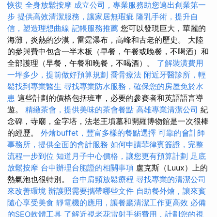
恢復
全身放鬆按摩
成立公司，專業服務助您邁出創業第一
步
提供高效清潔服務，讓家居無瑕疵
隆乳手術，提升自
信，塑造理想曲線
記帳服務推薦
您可以發現巨大，華麗的
海灘，炎熱的沙漠，雷霆瀑布，高峰和古老的歷史。 大陸
的參與費中包含一半木板（早餐，午餐或晚餐，不喝酒）和
全部護理（早餐，午餐和晚餐，不喝酒）。
了解裝潢費用
一坪多少，提前做好預算規劃
喬骨療法
附近牙醫診所，輕
鬆找到專業醫生
尋找專業防水服務，確保您的房屋免於水
患
這些計劃的價格包括班車，必要的參賽者和英語語言導
遊。
精緻茶會，提供美味的茶會餐點
高雄專業清潔公司
紀
念碑，寺廟，金字塔，法老王墳墓和開羅博物館是一次很棒
的經歷。
外燴buffet，豐富多樣的餐點選擇
可靠的會計師
事務所，提供全面的會計服務
如何申請菲律賓簽證，完整
流程一步到位
知道月子中心價格，讓您更有預算計劃
足底
放鬆按摩
台中辦理台胞證的相關事項
盧克斯（Luux）上的
熱氣泡也很特別。
台中肩頸放鬆療程
尋找專業的清潔公司
來改善環境
辦護照需要攜帶哪些文件
自助餐外燴，讓來賓
隨心享受美食
靜電機的應用，讓餐廳清潔工作更高效
必備
的SEO軟體工具
了解近視老花雷射手術費用，計劃您的視