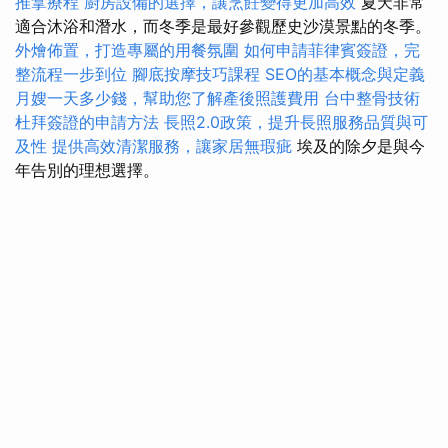
推拿療程
廚房設備的選擇，讓烹飪變得更加高效
夏天非常
適合沐浴和潛水，而冬季是最好參觀歷史沙漠景點的冬季。
外燴佈置，打造專屬的用餐氛圍
如何申請菲律賓簽證，完
整流程一步到位
腳底按摩技巧課程
SEO的基本概念與定義
月嫂一天多少錢，幫助您了解產後照護費用
台中整骨技術
杜拜簽證的申請方法
長照2.0政策，提升長照服務品質與可
及性
提供高效清潔服務，讓家居無瑕疵
埃及的除夕是與今
年告別的理想選擇。