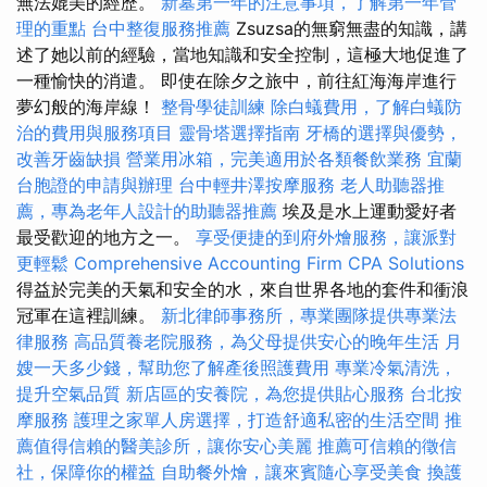
無法媲美的經歷。
新墓第一年的注意事項，了解第一年管
理的重點
台中整復服務推薦
Zsuzsa的無窮無盡的知識，講
述了她以前的經驗，當地知識和安全控制，這極大地促進了
一種愉快的消遣。 即使在除夕之旅中，前往紅海海岸進行
夢幻般的海岸線！
整骨學徒訓練
除白蟻費用，了解白蟻防
治的費用與服務項目
靈骨塔選擇指南
牙橋的選擇與優勢，
改善牙齒缺損
營業用冰箱，完美適用於各類餐飲業務
宜蘭
台胞證的申請與辦理
台中輕井澤按摩服務
老人助聽器推
薦，專為老年人設計的助聽器推薦
埃及是水上運動愛好者
最受歡迎的地方之一。
享受便捷的到府外燴服務，讓派對
更輕鬆
Comprehensive Accounting Firm CPA Solutions
得益於完美的天氣和安全的水，來自世界各地的套件和衝浪
冠軍在這裡訓練。
新北律師事務所，專業團隊提供專業法
律服務
高品質養老院服務，為父母提供安心的晚年生活
月
嫂一天多少錢，幫助您了解產後照護費用
專業冷氣清洗，
提升空氣品質
新店區的安養院，為您提供貼心服務
台北按
摩服務
護理之家單人房選擇，打造舒適私密的生活空間
推
薦值得信賴的醫美診所，讓你安心美麗
推薦可信賴的徵信
社，保障你的權益
自助餐外燴，讓來賓隨心享受美食
換護