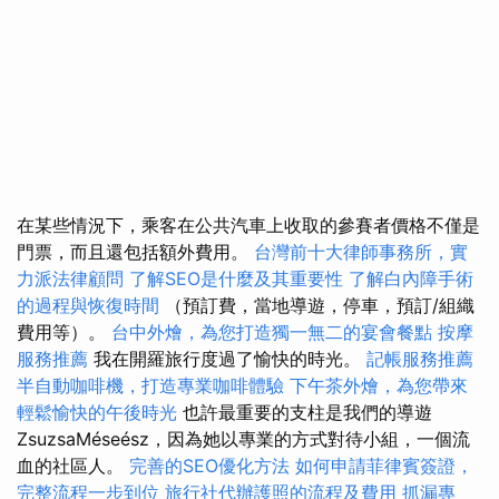
在某些情況下，乘客在公共汽車上收取的參賽者價格不僅是
門票，而且還包括額外費用。
台灣前十大律師事務所，實
力派法律顧問
了解SEO是什麼及其重要性
了解白內障手術
的過程與恢復時間
（預訂費，當地導遊，停車，預訂/組織
費用等）。
台中外燴，為您打造獨一無二的宴會餐點
按摩
服務推薦
我在開羅旅行度過了愉快的時光。
記帳服務推薦
半自動咖啡機，打造專業咖啡體驗
下午茶外燴，為您帶來
輕鬆愉快的午後時光
也許最重要的支柱是我們的導遊
ZsuzsaMéseész，因為她以專業的方式對待小組，一個流
血的社區人。
完善的SEO優化方法
如何申請菲律賓簽證，
完整流程一步到位
旅行社代辦護照的流程及費用
抓漏專