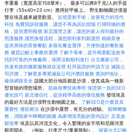
李重量（寬度高至158厘米）。 最多可以將8千克/人的手提
行李（55x40x23 cm）應用於甲板上。 野生動物園沙漠遊
覽在埃及越來越受歡迎。
近視雷射手術，改善視力的現代
科技
免費寫訴狀服務，讓您不再為訴訟煩惱
打掃阿姨的價
格，提供透明報價
新店護理之家，讓您的家人得到最好的
照護服務
護照換發流程，讓您順利拿到新護照
精緻茶會，
提供美味的茶會餐點
多樣化餐盒選擇，方便快捷的餐飲服
務
優質記帳士事務所選擇
了解子母車，提升商業配送效率
找到可靠的外燴廠商，保障活動順利進行
台北搬家公司，
快速有效的搬家服務就在這裡
杜拜簽證的申請方法
滅鼠公
司評價，了解更多專業滅鼠公司評價與服務
查詢IP地址，
確保網路安全
該國大部分地區都是沙漠，使其成為一種新
型冒險的理想場所。
筋絡按摩技術專班
保證第一頁的SEO
優化技巧
新北徵信社，提供精準高效的徵信服務
發現埃及
的最好方法是沙漠野生動物園之旅。
了解SEO是什麼及其
重要性
撥筋療法
在沙漠中露營，有充分的經驗。
殺蟑螂服
務，消除家中蟑螂的困擾
為家增添亮點的室內設計
足底放
鬆按摩
埃及以其河流文化，令人驚嘆的金字塔和尼羅河景
觀而聞名。 （例如，行李尺寸/重量限制）。
探索台北記帳