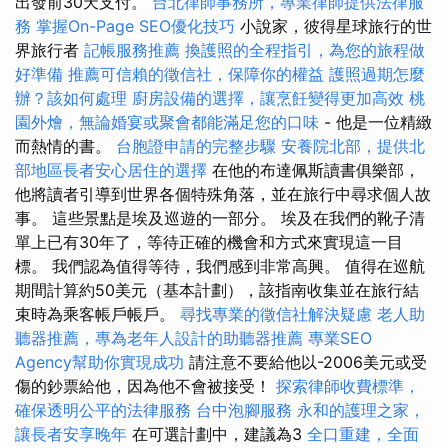
出發前30天支付。
台北律師事務所，專業律師提供法律服
務
掌握On-Page SEO優化技巧
小說家，彼得星球旅行的世
界旅行者
記帳服務推薦
換護照的全程指引，為您的旅程做
好準備
推薦可信賴的徵信社，保障你的權益
護照過期怎麼
辦？該如何處理
廚房設備的選擇，讓烹飪變得更加高效
桃
園外燴，無論婚宴或聚會都能滿足您的口味
- 他是一位精緻
而熱情的書。
台胞證申請的完整步驟
安養院北部，提供北
部地區長者安心居住的選擇
在他的布達佩斯讀書俱樂部，
他將讀者引導到世界各個特殊角落，並在旅行中尋求個人故
事。 這些景點是埃及巡遊的一部分。 埃及在我們的靴子清
單上已有30年了，等待正確的機會和方式來實現這一目
標。 我們認為值得等待，我們感到非常高興。 值得在巡航
期間計算約50美元（基本計劃），該指南收集並在旅行結
束時為乘客帳戶帳戶。
尋找專業的徵信社解決疑慮
老人助
聽器推薦，專為老年人設計的助聽器推薦
專業SEO
Agency幫助你實現成功
請注意不要給他以-2006美元或受
傷的鈔票給他，因為他不會被接受！
探索律師收費標準，
確保透明公平的法律服務
台中泡腳服務
永和的護理之家，
讓長者安享晚年
在可選計劃中，建議為3
全口重建，全面