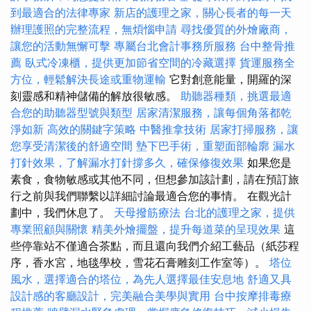
到最適合的法律專家
新店的護理之家，關心長者的每一天
辦理護照的完整流程，無煩惱申請
尋找優質的外燴廠商，
讓您的活動無懈可擊
專屬台北會計事務所服務
台中整骨推
薦
臥式冷凍櫃，提供更加節省空間的冷藏選擇
貨運服務全
方位，輕鬆解決長途或重物運輸
它對創意能量，開羅的深
刻靈感和精神儲備的解放很敏感。
助聽器種類，挑選最適
合您的助聽器型號與類型
居家清潔服務，讓每個角落都乾
淨如新
高效的關鍵字策略
中醫推拿技術
居家打掃服務，讓
您享受清潔後的舒適空間
墊下巴手術，重塑面部輪廓
漏水
打針效果，了解漏水打針撐多久，確保修復效果
如果您是
素食，食物敏感或其他不同，但想參加該計劃，請在預訂旅
行之前與我們聯繫以詳細討論最適合您的事情。 在觀光計
劃中，我們休息了。
天母撥筋療法
台北的護理之家，提供
專業照顧與關懷
精美外燴擺盤，提升每道菜的呈現效果
這
些停靠站不僅適合茶點，而且還向我們介紹工藝品（紙莎程
序，香水宮，地毯學校，雪花石膏雕刻工作室等）。
塔位
風水，選擇適合的塔位，為先人選擇最佳安息地
舒適又具
設計感的客廳設計，完美融合美學與實用
台中按摩排毒療