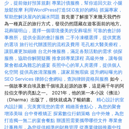
少，提前做好預算規劃
專業討債服務，幫你追回欠款
小腿
放鬆按摩
利用WordPress打造SEO友好的網站
抓漏專家，
幫助您解決屋內的漏水問題
首先要了解接下來幾天我們作
為一種真正的旅行方式，發現仍然隱藏在遊客面前的地方。
花葬陽明山，選擇一個環境優美的安葬場所
可靠的會計師
事務所，提供全面的會計服務
二手冷凍櫃選擇，提供實惠
的選項
旅行社代辦護照的流程及費用
毛孔粗大醫美療程，
讓肌膚更加細緻
台北外燴服務，滿足各類活動的需求
偵探
服務，協助你解開疑團
推拿師專業課程
高級外燴，讓每個
聚會都成為難忘的盛宴
長照中心的單人房選擇，提供個人
化空間
提供高效清潔服務，讓家居無瑕疵
提升網站曝光的
SEO Services
律師公會網站，查詢律師資格與服務
如今，
一個故事來自埃及數千個埃及起源的故事，這是兩千年的阿
拉伯文學的亮點之一。 2021年，他的第一本小說《佛法》
（Dharma）出版了，很快就成為了暢銷書。
精心設計的室
內設計圖，完美實現您的需求
精緻茶會點心，為您的聚會
增添美味
台中脊椎矯正
探索數位行銷策略
台中外燴，為您
打造獨一無二的宴會餐點
辦護照需要攜帶哪些文件
專業會
計事務所，為您提供精準的財務管理
從專業律師推薦中找