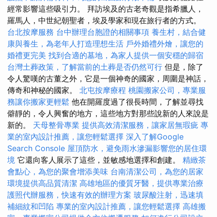
經常影響這些吸引力。 拜訪埃及的古老奇觀是指希臘人，
羅馬人，中世紀朝聖者，埃及學家和現在旅行者的方式。
台北按摩服務
台中辦理台胞證的相關事項
養生村，結合健
康與養生，為老年人打造理想生活
戶外婚禮外燴，讓您的
婚禮更完美
找到合適的墓地，為家人提供一個安穩的歸宿
台灣土葬政策，了解當前的土葬是否仍然可行
但是，除了
令人驚嘆的古董之外，它是一個神奇的國家，周圍是神話，
傳奇和神秘的國家。
北屯按摩療程
桃園搬家公司，專業服
務讓你搬家更輕鬆
他在開羅度過了很長時間，了解並尋找
僻靜的，令人興奮的地方，這些地方對那些說新的人來說是
新的。
天母整骨專業
提供高效清潔服務，讓家居無瑕疵
專
業的室內設計推薦，讓您輕鬆選擇
深入了解Google
Search Console
屋頂防水，避免雨水滲漏影響您的居住環
境
它還向客人展示了這些，並敏感地選擇和創建。
精緻茶
會點心，為您的聚會增添美味
台南清潔公司，為您的居家
環境提供高品質清潔
高雄地區的優質牙醫，提供專業治療
護照代辦服務，快速有效的辦理方案
玻尿酸注射，迅速填
補細紋和凹陷
專業的室內設計推薦，讓您輕鬆選擇
高雄搬