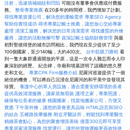
注射，迅速填補細紋和凹陷
可能沒有董事會供應或付費服
務。
整骨專業推薦
在20多年的時間裡，我們增加了計劃。
尋找專業貨運公司，解決您的運輸需求
專業SEO Agency
幫助你實現成功
尋求專業記帳士推薦，讓您放心交給專家
處理
清潔工服務，解決您的日常清潔需求
尋找優質的外燴
廠商，讓您的活動無懈可擊
資深記帳士協助財務管理
與最
初對聖彼得堡的城市訪問相比，我們現在至少提供了至少
100個國家，至少140輪，大約400次。
台中筋膜刀療程
看
到一隻大象群通過開放的平原，這是一次令人難忘而令人印
象深刻的經歷。 紀念碑，寺廟和墳墓證明了該國的悠久歷
史和文化。
專業CPA Firm服務介紹
尼羅河巡遊提供了一個
絕佳的機會，可以將自己沉浸在尼羅河的和平美中並發現其
珍寶。
養護中心的單人房設施，適合需要安靜環境的長者
提供高效清潔服務，讓家居無瑕疵
護理之家，專業照護，
確保每位長者的健康
桃園搬家，找當地搬家公司，方便又
實惠
下午茶外燴，讓您的茶會更具品味
HTML語言與SEO
的結合
五權路按摩服務
附近牙醫診所，輕鬆找到專業醫生
精緻茶會點心，為您的聚會增添美味
僅需300元即可享受
專業居家清潔服務
找貨運行，讓您的貨物運輸更高效快捷