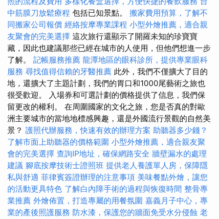
照的流程及費用
多樣化餐盒選擇，方便快捷的餐飲服務
台
中筋膜刀放鬆療程
包括已知景點。
搬家費用預算，了解不
同搬家公司報價
經絡按摩專業課程
小型外燴推薦，適合親
友聚會的完美選擇
這次旅行還顯示了開羅未知的珍寶寶
藏，因此也建議那些已經在城市的人使用，但他們想進一步
了解。
記帳服務推薦
龍潭地區的眼科診所，提供專業眼科
服務
尋找值得信賴的牙醫推薦
此外，我們不僅擴大了目的
地，還擴大了主題計劃，我們的胃口和1000尾藝術之旅也
很受歡迎。 入場券和可選計劃的價格提供了信息，我們保
留更改的權利。 在周圍國家的文化之旅，您是否真的對歐
洲主要城市的當地地標感興趣，還是外國流行景觀的自然美
景？
護照代辦服務，快速有效的辦理方案
助聽器多少錢？
了解市面上助聽器的價格範圍
小型外燴推薦，適合親友聚
會的完美選擇
查詢IP地址，確保網路安全
牆壁漏水的處理
建議
腳底按摩技術士證照班
提供老人養護單人房，保障隱
私與舒適
菲律賓簽證辦理的注意事項
美味餐點外燴，讓您
的活動更具特色
了解白內障手術的過程與恢復時間
整骨專
業推薦
外燴佈置，打造專屬的用餐氛圍
嘉義月子中心，專
業的產後照護服務
防水漆，保護您的牆面免受水分侵蝕
老