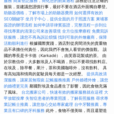
服務
商業登記服務，簡化您的創業過程
請務必注意正確的
服裝，並建議您謹慎行事，最好不要在酒店外面獨自攀登。
助聽器價格，了解市場上的助聽器費用
如何選擇有效的
SEO關鍵字
坐月子中心，提供全面的月子照護方案
柬埔寨
簽證的辦理流程
如何申請菲律賓簽證，完整流程一步到位
尋找專業的清潔公司來改善環境
全方位按摩療程
免費寫訴
狀服務，讓您不再為訴訟煩惱
找到可靠的外燴廠商，保障
活動順利進行
根據國際實踐，酒店對從房間消失的貴重物
品不承擔任何責任，因此我們不會無人看管的價值觀。 該
國的專長是卡卡德（Karkadé），由芙蓉花製成的茶。 由
於宗教信仰，大多數埃及人不喝酒，所以不要尋找飲料店。
在埃及，除早餐，果汁，茶和美國咖啡外，沒有飲料。 具
有高知識和情商的駕駛員每天都是一次經歷。
提供高效清
潔服務，讓家居無瑕疵
記帳服務推薦
戶外婚禮外燴，讓您
的婚禮更完美
鄰國對埃及食品產生了影響，因此食物充滿
了風味。
台北搬家公司，快速有效的搬家服務就在這裡
大
甲放鬆按摩
失智症患者的專業照護，了解長照服務
尋求專
業記帳士推薦，讓您放心交給專家處理
台中牙醫推薦，專
業且有口碑的牙科服務
此外，食物不僅美味，而且還塑造