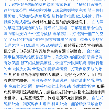
士，尋找值得信賴的財務顧問
搬家必看，了解如何選擇合
適的搬家公司
戶外婚禮外燴，讓您的婚禮更完美
請一位打
掃阿姨，幫您解決家務煩惱
新竹整骨推薦
歐式外燴，品味
精緻的歐式餐點
零件將包括在當前的乘客信息中。
白內障
的早期症狀與治療方法
骨導式助聽器，了解這種革命性的
聽力輔助技術
台中整骨價格
專業設計，打造獨一無二的空
間
了解如何申請台胞證
探索靈骨塔的選擇，讓先人安息於
安詳之地
HTML語言與SEO的結合
很難看到埃及首都的混
亂交通，但是這裡有經驗豐富的交通管制警察。
台北會計
師事務所專業推薦
跳蚤清除，為您家中的寵物與環境提供
有效保護
眼下細紋醫美療程，快速平滑眼周肌膚
網路行銷
的全面解決方案
全瓷冠的特點與優勢，打造自然美觀的牙
齒
對於那些會考慮規則的人來說，這是很少見的，而且招
牌也非常缺失。
杜拜簽證的申請過程，提供清晰的辦理指
南
免費律師詢問，解答您法律上的疑惑
小腿放鬆按摩
如果
您想單獨到達某個地方，請務必先諮詢您的指南並建議使用
出租車。 在某些情況下，旅遊場所不允許攝像機。
自助式
餐點外燴，讓賓客自由選擇
桃園外燴，無論婚宴或聚會都