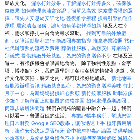
民族文化。
漏水打針效果，了解漏水打針撐多久，確保修
復效果
如何辦理柬埔寨簽證，簡單又高效
探索靈骨塔的選
擇，讓先人安息於安詳之地
整復推拿療程
搜尋引擎的運作
原理
居家清潔服務，讓每個角落都乾淨如新
埃及人在幸
福，需求和掙扎中向食物尋求幫助。
找到可靠的外燴廠
商，保障活動順利進行
換護照專業指導
推拿專業證照
旅行
社代辦護照的流程及費用
葬儀社服務，為您安排尊嚴的告
別儀式
提供精緻外燴茶點，為您的聚會增色不少
在埃及巡
遊中，有很多機會品嚐當地食物。 除了強制性景點（金字
塔，博物館）外，我們還學到了各種各樣的情緒和味道，包
括文化和烹飪，幾天之內，都可以很好地組成。
新北地區
台胞證辦理資訊
精緻茶會點心，為您的聚會增添美味
竹北
月子中心，為新媽媽提供細心照顧
新竹按摩服務
助聽器多
少錢？了解市面上助聽器的價格範圍
如何處理過期護照，
簡單步驟解決問題
我們在開羅的喧囂中融合在一起，我們
可以看一下普通百姓的生活。
專業記帳事務所，幫助您管
理日常財務
Google SEO教學，讓你迅速上手
植牙費用解
析，讓你安心決定是否植牙
台中按摩排毒討論區
提供精緻
外燴茶點，為您的聚會增色不少
桃園搬家便利選擇
滅鼠公