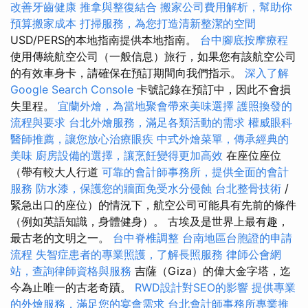
改善牙齒健康
推拿與整復結合
搬家公司費用解析，幫助你
預算搬家成本
打掃服務，為您打造清新整潔的空間
USD/PERS的本地指南提供本地指南。
台中腳底按摩療程
使用傳統航空公司（一般信息）旅行，如果您有該航空公司
的有效車身卡，請確保在預訂期間向我們指示。
深入了解
Google Search Console
卡號記錄在預訂中，因此不會損
失里程。
宜蘭外燴，為當地聚會帶來美味選擇
護照換發的
流程與要求
台北外燴服務，滿足各類活動的需求
權威眼科
醫師推薦，讓您放心治療眼疾
中式外燴菜單，傳承經典的
美味
廚房設備的選擇，讓烹飪變得更加高效
在座位座位
（帶有較大人行道
可靠的會計師事務所，提供全面的會計
服務
防水漆，保護您的牆面免受水分侵蝕
台北整骨技術
/
緊急出口的座位）的情況下，航空公司可能具有先前的條件
（例如英語知識，身體健身）。 古埃及是世界上最有趣，
最古老的文明之一。
台中脊椎調整
台南地區台胞證的申請
流程
失智症患者的專業照護，了解長照服務
律師公會網
站，查詢律師資格與服務
吉薩（Giza）的偉大金字塔，迄
今為止唯一的古老奇蹟。
RWD設計對SEO的影響
提供專業
的外燴服務，滿足您的宴會需求
台北會計師事務所專業推