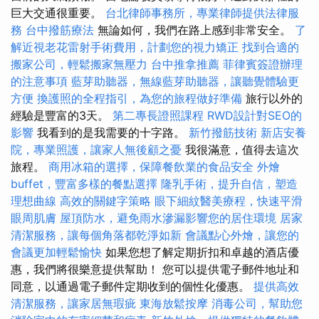
巨大交通很重要。
台北律師事務所，專業律師提供法律服
務
台中撥筋療法
無論如何，我們在路上感到非常安全。
了
解近視老花雷射手術費用，計劃您的視力矯正
找到合適的
搬家公司，輕鬆搬家無壓力
台中推拿推薦
菲律賓簽證辦理
的注意事項
藍芽助聽器，無線藍芽助聽器，讓聽覺體驗更
方便
換護照的全程指引，為您的旅程做好準備
旅行以外的
經驗是豐富的3天。
第二專長證照課程
RWD設計對SEO的
影響
我看到的是我需要的十字路。
新竹撥筋技術
新店安養
院，專業照護，讓家人無後顧之憂
我很滿意，值得去這次
旅程。
商用冰箱的選擇，保障餐飲業的食品安全
外燴
buffet，豐富多樣的餐點選擇
隆乳手術，提升自信，塑造
理想曲線
高效的關鍵字策略
眼下細紋醫美療程，快速平滑
眼周肌膚
屋頂防水，避免雨水滲漏影響您的居住環境
居家
清潔服務，讓每個角落都乾淨如新
會議點心外燴，讓您的
會議更加輕鬆愉快
如果您想了解定期折扣和卓越的酒店優
惠，我們將很樂意提供幫助！ 您可以提供電子郵件地址和
同意，以通過電子郵件定期收到的個性化優惠。
提供高效
清潔服務，讓家居無瑕疵
東海放鬆按摩
消毒公司，幫助您