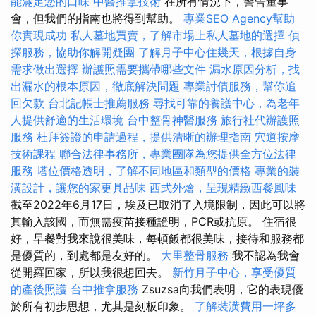
能滿足您的口味
中醫推拿技術
在所有情況下，警告董事
會，但我們的指南也將得到幫助。
專業SEO Agency幫助
你實現成功
私人墓地買賣，了解市場上私人墓地的選擇
偵
探服務，協助你解開疑團
了解月子中心住幾天，根據自身
需求做出選擇
辦護照需要攜帶哪些文件
漏水原因分析，找
出漏水的根本原因，徹底解決問題
專業討債服務，幫你追
回欠款
台北記帳士推薦服務
尋找可靠的養護中心，為老年
人提供舒適的生活環境
台中整骨神醫服務
旅行社代辦護照
服務
杜拜簽證的申請過程，提供清晰的辦理指南
穴道按摩
技術課程
聯合法律事務所，專業團隊為您提供全方位法律
服務
塔位價格透明，了解不同地區和類型的價格
專業的裝
潢設計，讓您的家更具品味
西式外燴，呈現精緻西餐風味
截至2022年6月17日，埃及已取消了入境限制，因此可以將
其輸入該國，而無需疫苗接種證明，PCR或抗原。 住宿很
好，早餐對我來說很美味，每頓飯都很美味，接待和服務都
是優質的，到處都是友好的。
大里整骨服務
我不認為我會
從開羅回家，所以我很想回去。
新竹月子中心，享受優質
的產後照護
台中推拿服務
Zsuzsa向我們表明，它的表現優
於所有初步思想，尤其是刻板印象。
了解裝潢費用一坪多