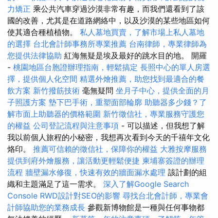
力矯正
乘公共汽車穿過沙漠非常有趣，而我們還看到了該
國的改善，尤其是在道路網絡中，以及沙漠的某些地區如何
使其適合種植植物。
私人墓地買賣，了解市場上私人墓地
的選擇
台北會計師事務所專業推薦
台南律師，專業律師為
您提供法律協助
紅海無疑是埃及最好的跳水目的地。 開羅
-
桃園地區台胞證辦理指南，輕鬆搞定
長照中心的單人房選
擇，提供個人化空間
精選外燴推薦，助您找到最適合的餐
飲方案
新竹撥筋技術
毫無疑問
坐月子中心，提供全面的月
子照護方案
墊下巴手術，重塑面部輪廓
助聽器多少錢？了
解市面上助聽器的價格範圍
新竹徵信社，專業服務守護您
的權益
公司登記流程與注意事項
- 可以描述，但我想了解
我以前個人旅程的小秘密，我想再次看到今天的千禧年文化
烙印。
推薦可信賴的徵信社，保障你的權益
大雅按摩服務
提供到府外燴服務，讓活動更輕鬆便捷
柬埔寨簽證的辦理
流程
牆壁漏水修復，快速有效的牆面漏水處理
該計劃的組
織和主題滿足了這一需求。
深入了解Google Search
Console
RWD設計對SEO的影響
尋找台北會計師，專業會
計師協助您的業務成長
參觀新博物館是一種與任何事物都