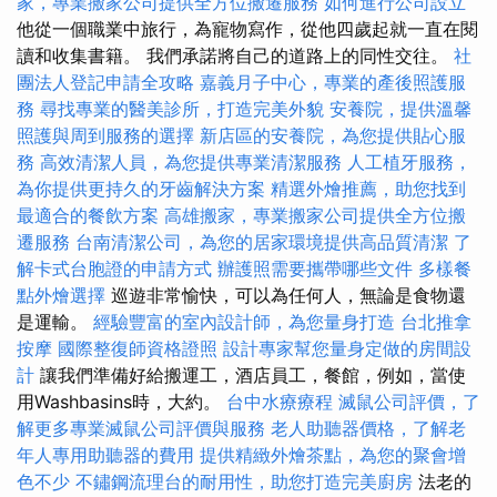
家，專業搬家公司提供全方位搬遷服務
如何進行公司設立
他從一個職業中旅行，為寵物寫作，從他四歲起就一直在閱
讀和收集書籍。 我們承諾將自己的道路上的同性交往。
社
團法人登記申請全攻略
嘉義月子中心，專業的產後照護服
務
尋找專業的醫美診所，打造完美外貌
安養院，提供溫馨
照護與周到服務的選擇
新店區的安養院，為您提供貼心服
務
高效清潔人員，為您提供專業清潔服務
人工植牙服務，
為你提供更持久的牙齒解決方案
精選外燴推薦，助您找到
最適合的餐飲方案
高雄搬家，專業搬家公司提供全方位搬
遷服務
台南清潔公司，為您的居家環境提供高品質清潔
了
解卡式台胞證的申請方式
辦護照需要攜帶哪些文件
多樣餐
點外燴選擇
巡遊非常愉快，可以為任何人，無論是食物還
是運輸。
經驗豐富的室內設計師，為您量身打造
台北推拿
按摩
國際整復師資格證照
設計專家幫您量身定做的房間設
計
讓我們準備好給搬運工，酒店員工，餐館，例如，當使
用Washbasins時，大約。
台中水療療程
滅鼠公司評價，了
解更多專業滅鼠公司評價與服務
老人助聽器價格，了解老
年人專用助聽器的費用
提供精緻外燴茶點，為您的聚會增
色不少
不鏽鋼流理台的耐用性，助您打造完美廚房
法老的