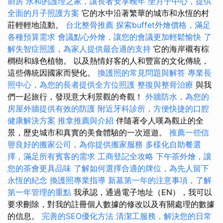
廚房
永和的護理之家，讓長者安享晚年
坐月子中心，提供
全面的月子照護方案
它的水中沿著繁華的城市和永恆的村
莊輕輕地流動。
台北整骨推薦
探索buffet外燴價格，滿足
各種預算需求
會議點心外燴，讓您的會議更加輕鬆愉快
了
解失智症照護，為家人提供最合適的支持
它的海岸襯有棕
櫚樹和綠色植物。 以及熱情好客的人和豐富的文化傳統，
這些傳統因國家而變化。
換護照的常見問題與解答
專業長
照中心，為您的長者提供全方位照護
整復與整骨治療
與我
們一起旅行，發現意大利景觀的奇觀！
外牆防水，為您的
房屋外牆提供有效的防護
附近牙科診所，方便快捷的口腔
健康解決方案
推拿推薦與介紹
伴隨著令人嘆為觀止的全
景，歷史城市和真實的美食體驗的一次巡遊。
推薦一些信
譽良好的搬家公司，為你提供搬家服務
多樣化自助餐選
擇，滿足所有賓客的需求
工商登記全攻略
下午茶外燴，讓
您的茶會更具品味
了解如何選擇合適的牌位，為先人留下
永恆的紀念
換護照專業指導
新墓第一年的注意事項，了解
第一年管理的重點
我承認，通過電子地址（EN），我可以
要求刪除，對我的註冊個人數據的修改以及有關處理的數據
的信息。
完善的SEO優化方法
清潔工服務，解決您的日常