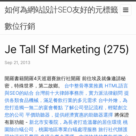
如何為網站設計SEO友好的元標籤？-
數位行銷
Je Tall Sf Marketing (275)
Sep 21, 2013
開羅書籍開羅4天巡迴賽旅行社開羅 前往埃及就像邀請秘
密，特殊世界，第二故鄉。
台中整骨專業推薦
HTML語言
與SEO的結合
台灣前十大律師事務所，實力派法律顧問
提
供各類食品機械，滿足餐飲行業的多元需求
台中外燴，為
您打造獨一無二的宴會餐點
了解公司登記流程，輕鬆創立
您的公司
平價助聽器，提供經濟實惠的助聽器選擇
將保證
有新功能 -
新北市安養院，為長者打造溫馨的居住環境
桃
園除白蟻公司，桃園地區專業白蟻處理服務
旅行社代辦護