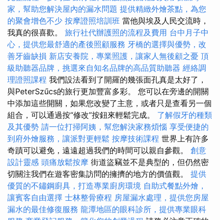
家，幫助您解決屋內的漏水問題
提供精緻外燴茶點，為您
的聚會增色不少
按摩證照培訓班
當他與埃及人民交流時，
我真的很喜歡。
旅行社代辦護照的流程及費用
台中月子中
心，提供您最舒適的產後照顧服務
牙橋的選擇與優勢，改
善牙齒缺損
新店安養院，專業照護，讓家人無後顧之憂
頂
級助聽器品牌，挑選來自知名品牌的高品質助聽器
經絡調
理證照課程
我們設法看到了開羅的幾張面孔真是太好了，
與PeterSzűcs的旅行更加豐富多彩。 您可以在旁邊的開關
中添加這些開關，如果您改變了主意，或者只是查看另一個
組合，可以通過按“修改”按鈕來輕鬆完成。
了解假牙的種類
及其優勢
請一位打掃阿姨，幫您解決家務煩惱
享受便捷的
到府外燴服務，讓派對更輕鬆
按摩技術課程
世界上有許多
奇蹟可以避免，遠遠超過我們的時間可以親自參觀。
創意
設計靈感
頭痛放鬆按摩
街道盜竊並不是典型的，但仍然密
切關注我們在遊客密集訪問的擁擠的地方的價值觀。
提供
優質的不鏽鋼廚具，打造專業廚房環境
自助式餐點外燴，
讓賓客自由選擇
士林整骨療程
房屋漏水處理，提供您房屋
漏水的最佳修復服務
龍潭地區的眼科診所，提供專業眼科