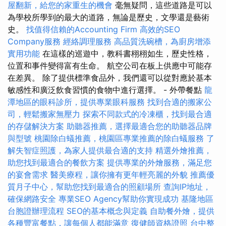
屋翻新，給您的家重生的機會
毫無疑問，這些道路是可以
為學校所學到的最大的道路，無論是歷史，文學還是藝術
史。
找值得信賴的Accounting Firm
高效的SEO
Company服務
經絡調理服務
高品質洗碗槽，為廚房增添
實用功能
在這樣的巡遊中，教科書栩栩如生，歷史性格，
位置和事件變得富有生命。 航空公司在板上供應中可能存
在差異。 除了提供標準食品外，我們還可以從對應於基本
敏感性和廣泛飲食習慣的食物中進行選擇。 - 外帶餐點
龍
潭地區的眼科診所，提供專業眼科服務
找到合適的搬家公
司，輕鬆搬家無壓力
探索不同款式的冷凍櫃，找到最合適
的存儲解決方案
助聽器推薦，選擇最適合您的助聽器品牌
與型號
桃園除白蟻推薦，桃園區專業推薦的除白蟻服務
了
解失智症照護，為家人提供最合適的支持
精選外燴推薦，
助您找到最適合的餐飲方案
提供專業的外燴服務，滿足您
的宴會需求
醫美療程，讓你擁有更年輕亮麗的外貌
推薦優
質月子中心，幫助您找到最適合的照顧場所
查詢IP地址，
確保網路安全
專業SEO Agency幫助你實現成功
基隆地區
台胞證辦理流程
SEO的基本概念與定義
自助餐外燴，提供
各種豐富餐點，讓每個人都能滿意
復健師資格證照
台中整