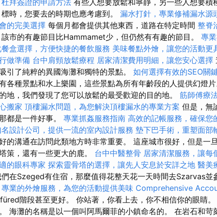
。
杜拜簽證的申請方法
有些人想要放鬆和寧靜，另一些人想要積
目標時，您要去的時期也應考慮到。
漏水打針，專業修補漏水源
會的完美選擇
每個月都會提供其他東西，道路在特定時間
整脊
 該市的有趣節目比Hammamet少，但仍然有有趣的節目。
專業
化餐盒選擇，方便快捷的餐飲服務
美味餐點外燴，讓您的活動更
行做準備
台中肩頸放鬆療程
居家清潔費用明細，讓您安心選擇
吸引了純粹的異國海灘和獨特的景點。
如何選擇有效的SEO關
有各種景點和水上樂園，這些景點為所有年齡段的人提供幻燈片
的地，我們發現了您可以放鬆的最受歡迎的目的地。
筋師傅療
心搬家
頂樓漏水問題，為您解決頂樓漏水的專業方案
但是，無
，那都是一件好事。
專業抓姦服務指南
高效的記帳服務，確保您
知名設計公司，提供一流的室內設計服務
墊下巴手術，重塑面部
好的溝通在訪問此類地方時非常重要。 這座城市很好，但是一
斯塔策，還有一些更大的鹿。
台中中醫整骨
居家清潔服務，讓每
適的眼科專家
探索靈骨塔的選擇，讓先人安息於安詳之地
醫美
們在Szeged有住宿，那麼值得花整天花一天時間去Szarvas
。
專業的外燴服務，為您的活動提供美味
Comprehensive Accou
Lillafüred階段甚至更好。 你站著，你看上去，你不相信你的眼
。 海灘的名稱是以一個叫阿馬爾菲的小鎮命名的。 在岩石和苛