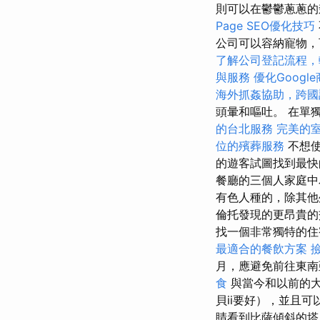
則可以在鬱鬱蔥蔥的
Page SEO優化技巧
公司可以容納寵物
了解公司登記流程，
與服務
優化Googl
海外抓姦協助，跨國
頭暈和嘔吐。 在單
的台北服務
完美的
位的殯葬服務
不想使
的遊客試圖找到最
餐廳的三個人家庭中為
有色人種的，除其他
倫托發現的更昂貴
找一個非常獨特的住
最適合的餐飲方案
月，應避免前往東南
食
與當今和以前的大
貝ii要好），並且
睛看到比薩傾斜的