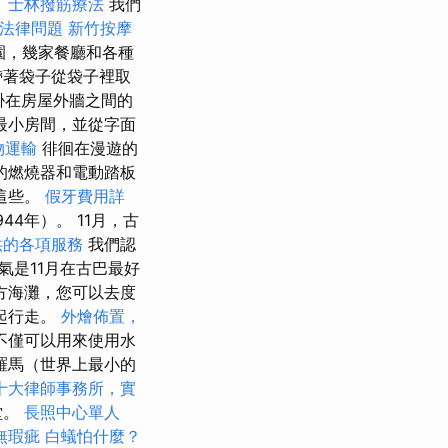
。
士林撥筋療法
我們
的法律問題
新竹按摩
園，幾家餐廳和各種
帶著袋子從袋子裡取
掛在房屋外牆之間的
最小房間，並從字面
物運輸
徘徊在漫遊的
的燃燒器和電動踏板
有這些。
假牙費用詳
4年）。 11月，古
供的各項服務
我們認
氣是11月在古巴最好
方海灘，您可以去度
起行走。
外燴佈置，
不僅可以用來使用水
羅馬（世界上最小的
十大律師事務所，實
堂。
長照中心單人
無瑕疵
白蟻怕什麼？