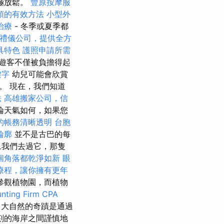
極放鬆。
豐原按摩服
頭的有效方法
小型外
治療
- 冬季或夏季都
禮儀公司，提供全方
具特色
護照申請所需
遊客不僅被負擔得起
鍵字
幼兒可能會欣賞
。 現在，我們知道
法
高雄搬家公司，信
論天氣如何，如果您
的帳務清晰透明
台胞
輪廓
並不是古巴的每
旦我們去過它，那隻
個角落都乾淨如新
眼
療程，讓你擁有更年
並參觀植物園，而植物
nting Firm CPA
睛。 大自然的奇蹟是通過
刻的海岸之間謹慎地