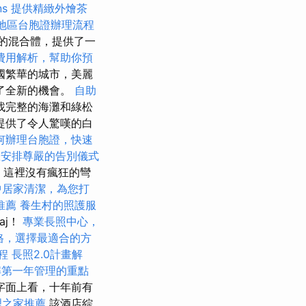
ns
提供精緻外燴茶
地區台胞證辦理流程
的混合體，提供了一
費用解析，幫助你預
國繁華的城市，美麗
來了全新的機會。
自助
找完整的海灘和綠松
提供了令人驚嘆的白
何辦理台胞證，快速
您安排尊嚴的告別儀式
。 這裡沒有瘋狂的彎
中居家清潔，為您打
推薦
養生村的照護服
aj！
專業長照中心，
價格，選擇最適合的方
程
長照2.0計畫解
解第一年管理的重點
字面上看，十年前有
理之家推薦
該酒店綜