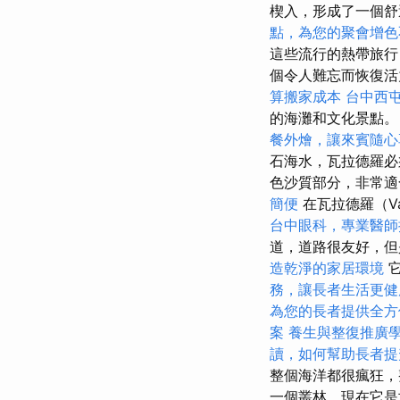
楔入，形成了一個舒適
點，為您的聚會增色
這些流行的熱帶旅行
個令人難忘而恢復
算搬家成本
台中西
的海灘和文化景點。
餐外燴，讓來賓隨心
石海水，瓦拉德羅
色沙質部分，非常
簡便
在瓦拉德羅（Va
台中眼科，專業醫師
道，道路很友好，但
造乾淨的家居環境
它
務，讓長者生活更健
為您的長者提供全方
案
養生與整復推廣
讀，如何幫助長者提
整個海洋都很瘋狂
一個叢林，現在它是