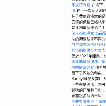
摩技巧課程
在塔下
澤
在下一次意大利
杯子🙂值得注意的
度假的價格已經結
匈牙利重新開始了
個人都能滿意
高品
法的調查結果不同
何選擇有效的SEO
的活動提供全方位支
堡於2022年開業，或
專業助聽器服務，幫
捷的解決方案
傳奇城
留下了深刻的印象
Károlyi城堡及
一些家庭酒店，您可
驚嘆的日落和日出，
要忘記參觀西吉里亞
美觀與實用性
可靠