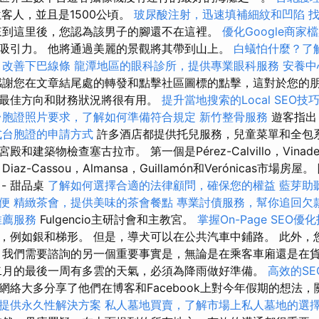
客人，並且是1500公頃。
玻尿酸注射，迅速填補細紋和凹陷
找
到這里後，您認為該男子的腳還不在這裡。
優化Google商家
吸引力。 他將通過美麗的景觀將其帶到山上。
白蟻怕什麼？了
，改善下巴線條
龍潭地區的眼科診所，提供專業眼科服務
安養中
謝您在文章結尾處的轉發和點擊社區圖標的點擊，這對於您的
最佳方向和財務狀況將很有用。
提升當地搜索的Local SEO技
台胞證照片要求，了解如何準備符合規定
新竹整骨服務
遊客指出
式台胞證的申請方式
許多酒店都提供托兒服務，兒童菜單和全包系
建築物檢查塞古拉市。 第一個是Pérez-Calvillo，Vinader，
az-Cassou，Almansa，Guillamón和Verónicas市場
 - 甜品桌
了解如何選擇合適的法律顧問，確保您的權益
藍芽助
便
精緻茶會，提供美味的茶會餐點
專業討債服務，幫你追回欠
推薦服務
Fulgencio主研討會和主教宮。
掌握On-Page SEO優
，例如銀和梯形。 但是，導犬可以在公共汽車中鋪路。 此外，
 我們需要諮詢的另一個重要事實是，無論是在乘客車廂還是在
二月的最後一周有多雲的天氣，必須為降雨做好準備。
高效的SEO
網絡大多分享了他們在博客和Facebook上對今年假期的想法
提供永久性解決方案
私人墓地買賣，了解市場上私人墓地的選