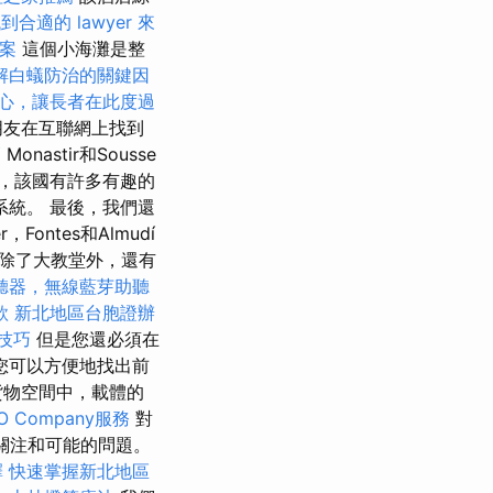
到合適的 lawyer 來
檔案
這個小海灘是整
解白蟻防治的關鍵因
心，讓長者在此度過
朋友在互聯網上找到
巧
Monastir和Sousse
，該國有許多有趣的
統。 最後，我們還
Fontes和Almudí
房屋。 除了大教堂外，還有
聽器，無線藍芽助聽
款
新北地區台胞證辦
化技巧
但是您還必須在
您可以方便地找出前
貨物空間中，載體的
 Company服務
對
，關注和可能的問題。
擇
快速掌握新北地區