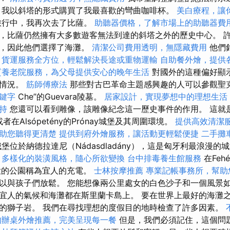
，我以斜塔的形式購買了我最喜歡的彎曲咖啡杯。
美白療程，讓
旅行中，我再次去了比薩。
助聽器價格，了解市場上的助聽器費
是，比薩仍然擁有大多數遊客無法到達的斜塔之外的歷史中心。 
束，因此他們選擇了海灘。
清潔公司費用透明，無隱藏費用
他們針
！
貨運服務全方位，輕鬆解決長途或重物運輸
自助餐外燴，提供
質養老院服務，為父母提供安心的晚年生活
對國外的這種偏好顯
的情況。
筋師傅療法
那些對古巴革命主題感興趣的人可以參觀聖
關鍵字
Che”的Guevara陵墓。
居家設計，實現夢想中的理想生活
持
您還可以看到雕像，該雕像紀念這一歷史事件的作用。 這就是
者在Alsópetény的Prónay城堡及其周圍環境。
提供高效清潔
助您聽得更清楚
提供到府外燴服務，讓活動更輕鬆便捷
二手攤
堡位於納德拉達尼（Nádasdladány），這是匈牙利最浪漫
。
多樣化的裝潢風格，隨心所欲變換
台中排毒養生館服務
在Fehé
其巨大的公園稱為宜人的充電。
士林按摩推薦
專業記帳事務所，幫助
以與孩子們放鬆。 您能想像兩公里處女的白色沙子和一個風景如
宜人的氣候和海灘都在斯里蘭卡島上。 要在世界上最好的海灘
的獅子岩。 我們在尋找理想的度假目的地時檢查了許多因素。
的辦桌外燴推薦，完美呈現每一餐
但是，我們必須記住，這個問