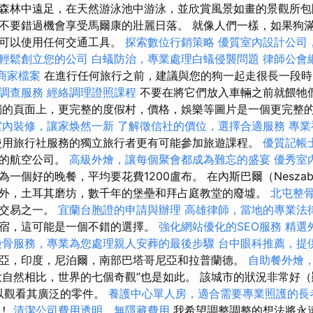
森林中遠足，在天然游泳池中游泳，並欣賞風景如畫的景觀所
不要錯過機會享受馬爾康的壯麗日落。 就像人們一樣，如果狗
，可以使用任何交通工具。
探索數位行銷策略
優質室內設計公司
輕鬆創立您的公司
白蟻防治，專業處理白蟻侵襲問題
律師公會
e商家檔案
在進行任何旅行之前，建議與您的狗一起走很長一段
調查服務
經絡調理證照課程
不要在將它們放入車輛之前就餵牠
獨的頁面上，更完整的度假村，價格，娛樂等圖片是一個更完整
室內裝修，讓家焕然一新
了解徵信社的價位，選擇合適服務
專業
用旅行社服務的獨立旅行者更有可能參加旅遊課程。
優質記帳
快的航空公司。
高級外燴，讓每個聚會都成為難忘的盛宴
優秀室
一個好的晚餐，平均要花費1200盧布。 在內斯巴爾（Nesza
外，土耳其磨坊，數千年的堡壘和拜占庭教堂的廢墟。
北屯整
的交易之一。
宜蘭台胞證的申請與辦理
高雄律師，當地的專業法
宿，這可能是一個不錯的選擇。
強化網站優化的SEO服務
精選
撿骨服務，專業為您處理親人安葬的最後步驟
台中眼科推薦，提
亞，印度，尼泊爾，南部巴塔哥尼亞和拉普蘭德。
自助餐外燴
自然相比，世界的七個奇觀”也是如此。 該城市的狀況非常好
可以觀看其廣泛的零件。
養護中心單人房，適合需要專業照護的長
塔！
清潔公司費用透明，無隱藏費用
我希望調整調整的想法將永