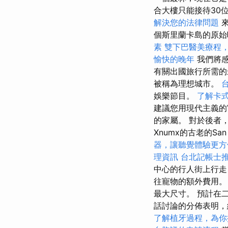
合大樓只能接待30位
解決您的法律問題
來
個斯里蘭卡島的原始
素
雙下巴醫美療程
愉快的晚年
我們將感
有關出國旅行所需的
被稱為理想城市。
娛樂節目。
了解卡
建議您用現代主義的宮殿和
的家屬。 對於後者，Di
Xnumx的古老的San
器，讓聽覺體驗更方
理資訊
台北記帳士
中心的行人街上行走
往寵物的額外費用。
最大尺寸。 預計在
話討論的分佈表明，
了解植牙過程，為你