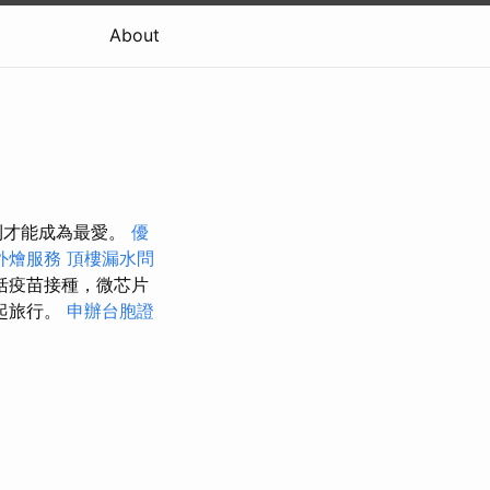
About
則才能成為最愛。
優
外燴服務
頂樓漏水問
括疫苗接種，微芯片
起旅行。
申辦台胞證