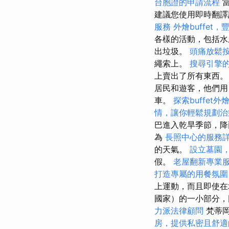
台胞證的申請流程
當
建議您使用即時翻譯
服務
外燴buffet
各樣的活動，包括水
出垃圾。
頭痛放鬆
繩索上。
搜尋引擎
上賣出了所有東西
居民和遊客，他們用
車。
探索buffet
情，讓你輕鬆規劃治
巴進入乾旱季節，降
為
長照中心的服務
的天氣。
設立墓園
假。
老屋翻新專業
打造專屬的用餐氛圍
上運動，而且即使在
國家）的一小部分，
力派法律顧問
梵蒂岡
房，提供私密且舒適