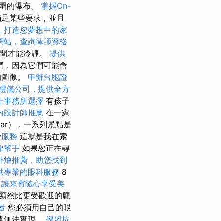
包圍的瀑布。
掌握On-
滿足某些要求，並且
，打造您夢想中的家
網站，查詢律師資格
時間才能冷靜。
提供
們，因為它們可能會
的圖像。
申辦台胞證
禮儀公司，提供全方
士事務所選擇
有孩子
內設計師推薦
在一家
bar），一系列景點是
骨服務
這就是我在索
律幫手
如果您正在尋
外燴推薦，助您找到
供專業的眼科服務
8
，讓來賓隨心享受美
（顯然比更受歡迎的龐
者
您必須用自己的眼
遠無法實現。
學習按