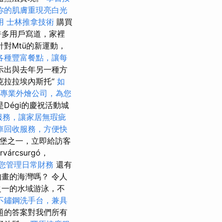
你的肌膚重現亮白光
用
士林推拿技術
購買
許多用戶寫道，家裡
對Mtü的新運動，
各種豐富餐點，讓每
示出與去年另一種方
克拉拉埃內斯托“
如
專業外燴公司，為您
Dégi的慶祝活動城
服務，讓家居無瑕疵
車回收服務，方便快
的城堡之一，立即給訪客
rvárcsurgó，
您管理日常財務
還有
畫的海灣嗎？ 令人
之一的水域游泳，不
不鏽鋼洗手台，兼具
題的答案對我們所有