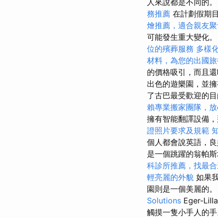
人來說都是不同的
務推薦
在計劃假期
燴推薦，適合親友聚
可能發生重大變化。
位的殯葬服務
多樣
材料，為您的出國旅
的價格吸引，而且還
出色的遊樂園，並擁
了古巴最受歡迎的目
賴專業搬家團隊，放
擁有智能翻譯設備
證照片要求及規範
個人都會說英語，良
是一個跳躍的翁帕
科診所推薦，找最合
輕亮麗的外貌
如果我
園則是一個美麗的
Solutions
Eger-
觸摸一隻小手人的手