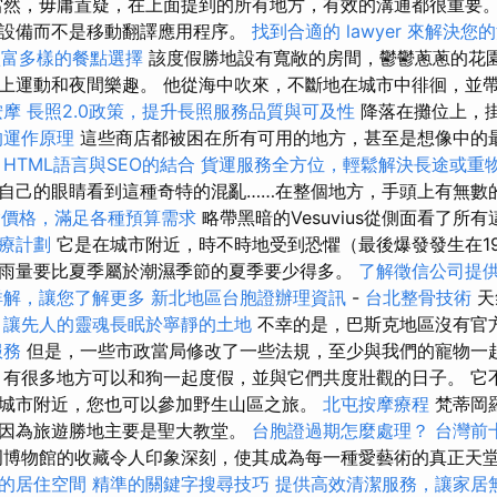
然，毋庸置疑，在上面提到的所有地方，有效的溝通都很重要
設備而不是移動翻譯應用程序。
找到合適的 lawyer 來解決您
，豐富多樣的餐點選擇
該度假勝地設有寬敞的房間，鬱鬱蔥蔥的花
上運動和夜間樂趣。 他從海中吹來，不斷地在城市中徘徊，並
按摩
長照2.0政策，提升長照服務品質與可及性
降落在攤位上，
的運作原理
這些商店都被困在所有可用的地方，甚至是想像中的
。
HTML語言與SEO的結合
貨運服務全方位，輕鬆解決長途或重
自己的眼睛看到這種奇特的混亂……在整個地方，手頭上有無數
外燴價格，滿足各種預算需求
略帶黑暗的Vesuvius從側面看了所
療計劃
它是在城市附近，時不時地受到恐懼（最後爆發發生在194
雨量要比夏季屬於潮濕季節的夏季要少得多。
了解徵信公司提
詳解，讓您了解更多
新北地區台胞證辦理資訊
-
台北整骨技術
天
，讓先人的靈魂長眠於寧靜的土地
不幸的是，巴斯克地區沒有官
服務
但是，一些市政當局修改了一些法規，至少與我們的寵物一
有很多地方可以和狗一起度假，並與它們共度壯觀的日子。 它
城市附近，您也可以參加野生山區之旅。
北屯按摩療程
梵蒂岡
因為旅遊勝地主要是聖大教堂。
台胞證過期怎麼處理？
台灣前
博物館的收藏令人印象深刻，使其成為每一種愛藝術的真正天
的居住空間
精準的關鍵字搜尋技巧
提供高效清潔服務，讓家居