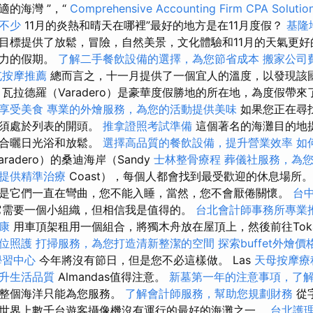
的海灣 ”，“
Comprehensive Accounting Firm CPA Solutio
不少
11月的炎熱和晴天在哪裡”最好的地方是在11月度假？
基隆
目標提供了放鬆，冒險，自然美景，文化體驗和11月的天氣更好
活力的假期。
了解二手餐飲設備的選擇，為您節省成本
搬家公司
屯按摩推薦
總而言之，十一月提供了一個宜人的溫度，以發現該
 瓦拉德羅（Varadero）是豪華度假勝地的所在地，為度假帶
享受美食
專業的外燴服務，為您的活動提供美味
如果您正在尋
必須處於列表的開頭。
推拿證照考試準備
這個著名的海灘目的地
適合曬日光浴和放鬆。
選擇高品質的餐飲設備，提升營業效率
如
radero）的桑迪海岸（Sandy
士林整骨療程
葬儀社服務，為
提供精準治療
Coast），每個人都會找到最受歡迎的休息場所
是它們一直在彎曲，您不能入睡，當然，您不會厭倦關懷。
台
需要一個小組織，但相信我是值得的。
台北會計師事務所專業
康
用車頂架租用一個組合，將獨木舟放在屋頂上，然後前往Tok
位照護
打掃服務，為您打造清新整潔的空間
探索buffet外燴
學習中心
今年將沒有節日，但是您不必這樣做。 Las
天母按摩療
升生活品質
Almandas值得注意。
新墓第一年的注意事項，了
，整個海洋只能為您服務。
了解會計師服務，幫助您規劃財務
從
世界上數千台遊客攝像機沒有運行的最好的海灘之一。
台北護