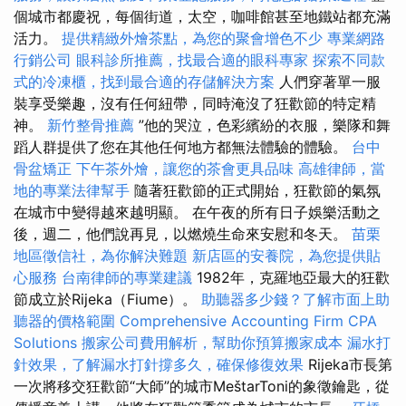
個城市都慶祝，每個街道，太空，咖啡館甚至地鐵站都充滿
活力。
提供精緻外燴茶點，為您的聚會增色不少
專業網路
行銷公司
眼科診所推薦，找最合適的眼科專家
探索不同款
式的冷凍櫃，找到最合適的存儲解決方案
人們穿著單一服
裝享受樂趣，沒有任何紐帶，同時淹沒了狂歡節的特定精
神。
新竹整骨推薦
”他的哭泣，色彩繽紛的衣服，樂隊和舞
蹈人群提供了您在其他任何地方都無法體驗的體驗。
台中
骨盆矯正
下午茶外燴，讓您的茶會更具品味
高雄律師，當
地的專業法律幫手
隨著狂歡節的正式開始，狂​​歡節的氣氛
在城市中變得越來越明顯。 在午夜的所有日子娛樂活動之
後，週二，他們說再見，以燃燒生命來安慰和冬天。
苗栗
地區徵信社，為你解決難題
新店區的安養院，為您提供貼
心服務
台南律師的專業建議
1982年，克羅地亞最大的狂歡
節成立於Rijeka（Fiume）。
助聽器多少錢？了解市面上助
聽器的價格範圍
Comprehensive Accounting Firm CPA
Solutions
搬家公司費用解析，幫助你預算搬家成本
漏水打
針效果，了解漏水打針撐多久，確保修復效果
Rijeka市長第
一次將移交狂歡節“大師”的城市MeštarToni的象徵鑰匙，從