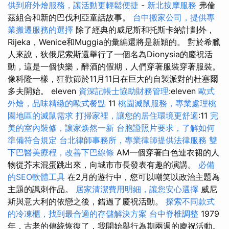
供到府外燴服務，讓活動更輕鬆便捷
-
新北按摩服務
弗倫
茲組合和新的巴伐利亞童話故事。
台中搬家公司，提供專
業搬遷服務的選擇
除了經典的威尼斯和托斯卡納計劃外，
Rijeka，Wenice和Muggia的彙編還將是新穎的。 對於希臘
人來說，狄俄尼索斯還舉行了一個名為Dionysia的慶祝活
動，這是一個快樂，醉酒的假期，人們穿著服裝穿著服裝。
像科隆一樣，狂歡節於11月11日在巨大的自製派對的杜塞爾
多夫開始。 eleven
資深記帳士協助財務管理
:eleven
歐式
外燴，品味精緻的歐式餐點
11
桃園滅鼠服務，專業處理桃
園地區的滅鼠需求
打掃家裡，讓您的居住環境更舒適
:11
完
美的室內裝修，讓家焕然一新
台胞證照片要求，了解如何
準備符合規定
台北律師事務所，專業律師提供法律服務
雙
下巴醫美療程，改善下巴線條
AM一個穿著白色連衣裙的人
物從芥末混蛋跳出來，向城市市長發表有趣的演講。
必備
的SEO軟體工具
在2月的遊行中，您可以嘲笑以政治主題為
主題的諷刺作品。
居家清潔費用明細，讓您安心選擇
威尼
斯與意大利的依戀之後，錯過了慶祝活動。
探索不同款式
的冷凍櫃，找到最合適的存儲解決方案
台中脊椎調整
1979
年，古老的傳統恢復了，我開始舉行為期兩週的慶祝活動。