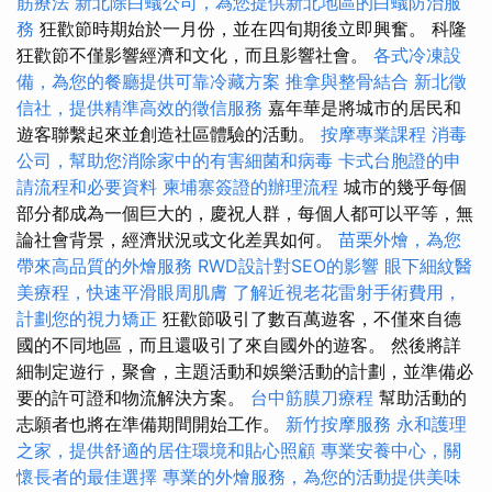
筋療法
新北除白蟻公司，為您提供新北地區的白蟻防治服
務
狂歡節時期始於一月份，並在四旬期後立即興奮。 科隆
狂歡節不僅影響經濟和文化，而且影響社會。
各式冷凍設
備，為您的餐廳提供可靠冷藏方案
推拿與整骨結合
新北徵
信社，提供精準高效的徵信服務
嘉年華是將城市的居民和
遊客聯繫起來並創造社區體驗的活動。
按摩專業課程
消毒
公司，幫助您消除家中的有害細菌和病毒
卡式台胞證的申
請流程和必要資料
柬埔寨簽證的辦理流程
城市的幾乎每個
部分都成為一個巨大的，慶祝人群，每個人都可以平等，無
論社會背景，經濟狀況或文化差異如何。
苗栗外燴，為您
帶來高品質的外燴服務
RWD設計對SEO的影響
眼下細紋醫
美療程，快速平滑眼周肌膚
了解近視老花雷射手術費用，
計劃您的視力矯正
狂歡節吸引了數百萬遊客，不僅來自德
國的不同地區，而且還吸引了來自國外的遊客。 然後將詳
細制定遊行，聚會，主題活動和娛樂活動的計劃，並準備必
要的許可證和物流解決方案。
台中筋膜刀療程
幫助活動的
志願者也將在準備期間開始工作。
新竹按摩服務
永和護理
之家，提供舒適的居住環境和貼心照顧
專業安養中心，關
懷長者的最佳選擇
專業的外燴服務，為您的活動提供美味