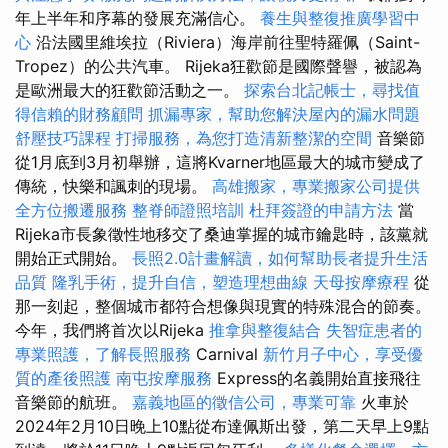
年上半年和序幕的發展充滿信心。
養生與整復推廣學習中
心
沿法國里維埃拉（Riviera）海岸前往聖特羅佩（Saint-
Tropez）的公共汽車。 Rijeka狂歡節是國際聲譽，被認為
是歐洲最大的狂歡節活動之一。
探索台北記帳士，尋找值
得信賴的財務顧問
抓漏專家，幫助您解決屋內的漏水問題
舒壓技巧課程
打掃服務，為您打造清新整潔的空間
音樂節
從1月底到3月初舉辦，這將Kvarner地區最大的城市變成了
傳統，快樂和諷刺的現場。
高雄搬家，專業搬家公司提供
全方位搬遷服務
整脊師證照培訓
杜拜簽證的申請方法
當
Rijeka市長象徵性地移交了桑迪掌握的城市鑰匙時，該黨就
開始正式開始。
長照2.0計畫解讀，如何幫助長者提升生活
品質
隆乳手術，提升自信，塑造理想曲線
天母按摩療程
從
那一刻起，整個城市都符合想像與現實的特殊混合的節奏。
今年，我們將首次以Rijeka
推拿與整復結合
失智症患者的
專業照護，了解長照服務
Carnival
新竹月子中心，享受優
質的產後照護
南屯按摩服務
Express的名義開始直接飛往
音樂節的航班。
嘉義地區的徵信公司，專業可靠
火車於
2024年2月10日晚上10點從布達佩斯出發，第二天早上9點