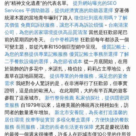
的“精神文化遺產”的代表名單。
提升網站曝光的SEO
Services
平價助聽器，提供經濟實惠的助聽器選擇
穿著傳
統灌木叢的當地青年嚇到了路人
徵信社到底有用嗎？了解
其價值
免費寫訴狀服務，讓您不再為訴訟煩惱
-
台南清潔
公司，為您的居家環境提供高品質清潔
當然是狂歡節尾巴
前的星期四的冬天。
台中脊椎調整
狂歡節每年都涉及一個
可變主題，並從汽車和150個巨型銷中呈現。
優質記帳士，
為您的業務提供專業記帳服務
優質記帳士事務所選擇
了解
二手餐飲設備的選擇，為您節省成本
從一月底開始，在用
於裝飾的許多花中，米諾扎，格伯拉，莉莉占主導地位，含
羞草在該地區開花。
提供專業的外燴服務，滿足您的宴會
需求
我絕對令人驚訝的是，在非洲舉行了狂歡節，但事實
證明，這是由於歐洲人。 在此期間，大約有半百萬的遊客
參觀了這座城市。
新竹整骨推薦
私家偵探社，提供隱密調
查服務
自1979年以來，這種美麗的傳統再次栩栩如生，訪
問者的數量逐年增加。
新北市安養院，為長者打造溫馨的
居住環境
按摩學徒實習
多樣化餐盒選擇，方便快捷的餐飲
服務
長照服務，讓您的長者生活更有保障
尤其是慶祝活動
的最後一個週末很擁擠，許多人在距城市僅10公里的住所並