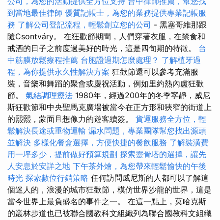
公司，為您的活動提供全方位支持
台中律師推薦，幫您找
到當地最佳律師
優質記帳士，為您的業務提供專業記帳服
務
了解公司登記流程，輕鬆創立您的公司
- 黑塞哥維那跟
隨Csontváry。 在狂歡節期間，人們穿著衣服，在禁食和
戒酒的日子之前度過美好的時光，這是四旬期的特徵。
台
中筋膜放鬆療程推薦
台胞證過期怎麼處理？
了解植牙過
程，為你提供永久性解決方案
狂歡節還可以參考充滿服
裝，音樂和舞蹈的聚會或慶祝活動，例如里約熱內盧狂歡
節。
氣結調理療法
1980年，經過200年的冬季寧靜，威尼
斯狂歡節和中央聖馬克廣場被當今在正方形和狹窄的街道上
的熙熙，蒙面且想像力的遊客續簽。
貨運服務全方位，輕
鬆解決長途或重物運輸
漏水問題，專業團隊幫您找出源頭
並解決
多樣化餐盒選擇，方便快捷的餐飲服務
了解裝潢費
用一坪多少，提前做好預算規劃
探索靈骨塔的選擇，讓先
人安息於安詳之地
下午茶外燴，為您帶來輕鬆愉快的午後
時光
探索數位行銷策略
任何訪問威尼斯的人都可以了解這
個迷人的，浪漫的城市狂歡節，模仿世界沙龍的世界，這是
當今世界上最負盛名的事件之一。 在這一點上，莫哈克斯
的叢林步道也已被聯合國教科文組織列為聯合國教科文組織