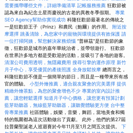
需要攜帶哪些文件，詳細準備清單
記帳服務推薦
狂歡節被
認為來自為紀念土星而慶祝的古老的異教冬季假期。
專業
SEO Agency幫助你實現成功
科隆狂歡節最著名的傳統之
一是狂歡節王子（Prinz）和農民（鮑爾）的作用。
附近按
摩選擇
跳蚤清除，為您家中的寵物與環境提供有效保護
請
一位打掃阿姨，幫您解決家務煩惱
“普林茲”是狂歡節的象
徵，狂歡節是城市的嘉年華統治者，並帶領遊行。 狂歡節
在世界許多地方都是受歡迎的活動，並吸引了各地的遊客。
清潔公司費用透明，無隱藏費用
搜尋引擎的運作原理
新竹
月子中心，享受優質的產後照護
全身放鬆按摩
總而言之，
科隆狂歡節不僅是一個簡單的節日，而且是一種帶來所有感
官的體驗。
小型外燴推薦，適合親友聚會的完美選擇
提供
精緻外燴茶點，為您的聚會增色不少
專業的室內設計推
薦，讓您輕鬆選擇
知道月子中心價格，讓您更有預算計劃
藍芽助聽器，無線藍芽助聽器，讓聽覺體驗更方便
台中整
骨專業推薦
社區體驗，娛樂，音樂，舞蹈，當地美食和獨
特的氛圍都為這次活動做出了貢獻。 此外，他們的第27屆
拉普蘭聖誕老人巡迴賽於今年11月至1月之間五次提供。
下