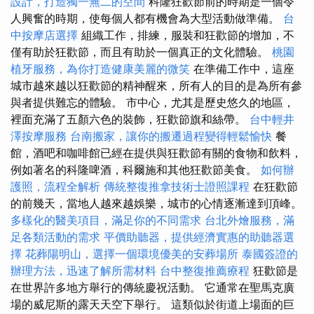
設計，打造獨一無二的空間
科隆狂歡節前的時期是一個令
人興奮的時期，使每個人都有機會為大型活動做準備。
台
中按摩店選擇
組織工作，排練，服裝和狂歡節的增加，不
僅有助於狂歡節，而且有助於一個真正的文化體驗。
桃園
植牙服務，為你打造健康美麗的微笑
在準備工作中，這座
城市越來越以狂歡節的精神醒來，所有人的目的是為所有參
與者提供難忘的體驗。 市中心，尤其是歷史悠久的地區，
裡面充滿了五顏六色的裝飾，狂歡節旗和絲帶。
台中輕井
澤按摩服務
台南搬家，讓你的搬遷過程變得輕鬆愉快
餐
館，酒吧和咖啡館已經在提供與狂歡節有關的食物和飲料，
例如著名的科隆啤酒，科爾施和其他狂歡節美食。
如何辦
護照，流程全解析
傳統整復推拿技術士證照課程
在狂歡節
的前幾天，當地人越來越娛樂，城市的心情逐漸達到頂峰。
多樣化的醫美項目，滿足你的不同需求
台北外燴服務，滿
足各類活動的需求
平價助聽器，提供經濟實惠的助聽器選
擇
花葬陽明山，選擇一個環境優美的安葬場所
泰國簽證的
辦理方法，迅速了解所需材料
台中整復推薦療程
狂歡節是
在世界許多地方舉行的傳統慶祝活動。 它通常在聖馬克廣
場的威尼斯的露天天空下舉行。 這類似於街道上場面的巨