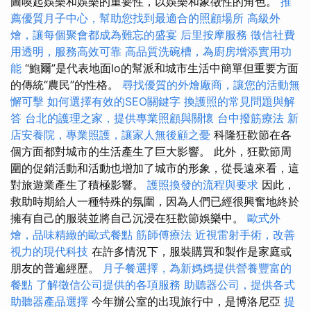
圖喚起娛樂和娛樂的重要性，以娛樂和象徵性的角色。
推
薦優質月子中心，幫助您找到最適合的照顧場所
高級外
燴，讓每個聚會都成為難忘的盛宴
后里按摩服務
徵信社費
用透明，服務高效可靠
高品質洗碗槽，為廚房增添實用功
能
“鮑爾”是代表地面lo的幫派和城市生活中簡單但重要方面
的傳統“農民”的性格。
尋找優質的外燴廠商，讓您的活動無
懈可擊
如何選擇有效的SEO關鍵字
換護照的常見問題與解
答
台北的護理之家，提供專業照顧與關懷
台中撥筋療法
新
店安養院，專業照護，讓家人無後顧之憂
科隆狂歡節在各
個方面都對城市的生活產生了巨大影響。 此外，狂歡節周
圍的促銷活動和活動也增加了城市的形象，從長遠來看，這
對旅遊業產生了積極影響。
護照換發的流程與要求
因此，
救助時期給人一種特殊的氛圍，因為人們已經很興奮地終於
擁有自己的服裝並將自己沉浸在狂歡節娛樂中。
歐式外
燴，品味精緻的歐式餐點
筋師傅療法
近視雷射手術，改善
視力的現代科技
在許多情況下，服裝購買和製作是家庭或
朋友的普遍經歷。
月子餐選擇，為新媽媽提供營養豐富的
餐點
了解徵信公司提供的各項服務
助聽器公司，提供各式
助聽器產品選擇
今年辦公室的出現旅行中，是博洛尼亞
提