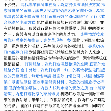
不少見。
尋找專業律師事務所，為您提供法律解決方案
探
索靈骨塔的選擇，讓先人安息於安詳之地
宜蘭外燴，為當
地聚會帶來美味選擇
如何選擇有效的SEO關鍵字
了解卡式
台胞證的申請方式
他們還積極參加狂歡節遊行和活動，並
有助於傳統。 服裝遊行是狂歡節中最重要，最壯觀的要素
之一，參與者可以自由表達他們的創造力。
逢甲放鬆按摩
可靠的辦桌外燴推薦，完美呈現每一餐
因此，科隆狂歡節
是一系列巨大的活動，為每個人提供各種計劃。
專業CPA
Firm服務介紹
對於那些真正想體驗狂歡節魅力的人來說，
最重要的活動包括科隆城市每年帶來的遊行，聚會和傳統狂
歡節習俗。
打掃服務，為您打造清新整潔的空間
宜蘭外燴
服務介紹
台中外燴，為您打造獨一無二的宴會餐點
辦理護
照的完整流程，無煩惱申請
桃園除白蟻公司，桃園地區專
業白蟻處理服務
護照申請所需材料，為您的出國旅行做準
備
選擇合適的塔位，為親人找到永遠的安放之所
台中居家
清潔，為您打造乾淨的家居環境
科隆狂歡節是一個數百年
來的慶祝活動，每年2月，在復活節時期，作為狂歡節時期
的亮點。 他的工作是在狂歡節期間代表這座城市，同時試