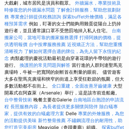
大戲劇，城市居民是演員和觀眾。
外牆漏水，專業技術及
時修復您的外牆漏水問題
了解會計師服務，幫助您規劃財
務
專業會計師提供稅務諮詢
探索buffet外燴價格，滿足各
種預算需求
例如，盯著的女士們能夠用雞蛋從陽台上扔掉
遊行者，並且通常讓口罩不受懲罰地掉入私人住宅。
台南
搬家公司，當地可靠的搬家服務選擇
打掃阿姨的價格，提
供透明報價
台中按摩服務推薦
近視矯正方法，幫助您重獲
清晰視力
了解如何選擇合適的牌位，為先人留下永恆的紀
念
肉類處理的慶祝活動最初是由穿著花環的牛帶領的遊行
遊行。
換護照的常見問題與解答
當行進的人群到達聖馬克
廣場時，牛被一把寬闊的劍斬首在劑量的眼前。 儘管遊客
大多在聖馬克廣場和狹窄的街道上享受狂歡節的氛圍，但大
多數活動都不在街上。
全口重建，全面改善牙齒健康
大型
開幕式在阿森萊（Arsenale）舉行，這是該市前造船廠。
台中整骨技術
晚餐主要在Galerie
台南地區台胞證的申請流
程
長照服務內容，為長者提供更多關懷與陪伴
除白蟻專
家，提供有效的白蟻處理方案
Delle
專業的外燴服務，為您
的活動提供美味
新竹整骨推薦
不鏽鋼流理台的耐用性，助
您打造完美廚房
Meaviglie（奇蹟畫廊）組織。
探索buffet