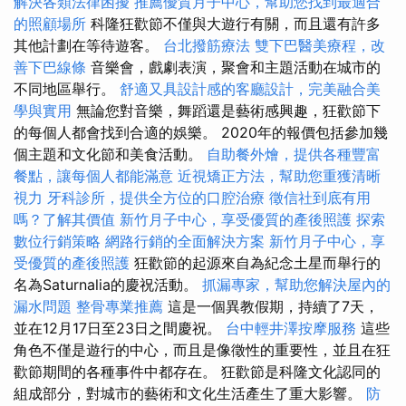
解決各類法律困擾
推薦優質月子中心，幫助您找到最適合
的照顧場所
科隆狂歡節不僅與大遊行有關，而且還有許多
其他計劃在等待遊客。
台北撥筋療法
雙下巴醫美療程，改
善下巴線條
音樂會，戲劇表演，聚會和主題活動在城市的
不同地區舉行。
舒適又具設計感的客廳設計，完美融合美
學與實用
無論您對音樂，舞蹈還是藝術感興趣，狂歡節下
的每個人都會找到合適的娛樂。 2020年的報價包括參加幾
個主題和文化節和美食活動。
自助餐外燴，提供各種豐富
餐點，讓每個人都能滿意
近視矯正方法，幫助您重獲清晰
視力
牙科診所，提供全方位的口腔治療
徵信社到底有用
嗎？了解其價值
新竹月子中心，享受優質的產後照護
探索
數位行銷策略
網路行銷的全面解決方案
新竹月子中心，享
受優質的產後照護
狂歡節的起源來自為紀念土星而舉行的
名為Saturnalia的慶祝活動。
抓漏專家，幫助您解決屋內的
漏水問題
整骨專業推薦
這是一個異教假期，持續了7天，
並在12月17日至23日之間慶祝。
台中輕井澤按摩服務
這些
角色不僅是遊行的中心，而且是像徵性的重要性，並且在狂
歡節期間的各種事件中都存在。 狂歡節是科隆文化認同的
組成部分，對城市的藝術和文化生活產生了重大影響。
防