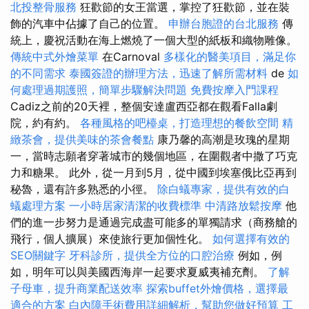
北投整骨服務
狂歡節的女王當選，掌控了狂歡節，並在裝
飾的汽車中佔據了自己的位置。
申辦台胞證的台北服務
傳
統上，慶祝活動在海上燃燒了一個大型的紙板和織物雕像。
傳統中式外燴菜單
在Carnoval
多樣化的醫美項目，滿足你
的不同需求
泰國簽證的辦理方法，迅速了解所需材料
de
如
何處理過期護照，簡單步驟解決問題
免費按摩入門課程
Cadiz之前的20天裡，整個安達盧西亞都在觀看Falla劇
院，約有約。
各種風格的吧檯桌，打造理想的餐飲空間
精
緻茶會，提供美味的茶會餐點
康乃馨的高潮是玫瑰的星期
一，當時志願者穿著城市的幾個地區，在圍觀者中撒了巧克
力和糖果。 此外，從一月到5月，從中國到埃塞俄比亞再到
秘魯，還有許多熟悉的小徑。
除白蟻專家，提供有效的白
蟻處理方案
一小時居家清潔的收費標準
中清路放鬆按摩
他
們的進一步努力是通過完成盡可能多的單獨請求（商務艙的
飛行，個人擴展）來使旅行更加個性化。
如何選擇有效的
SEO關鍵字
牙科診所，提供全方位的口腔治療
例如，例
如，明年可以與美國西海岸一起要求夏威夷補充劑。
了解
子母車，提升商業配送效率
探索buffet外燴價格，選擇最
適合的方案
白內障手術費用詳細解析，幫助您做好預算
工