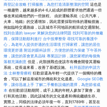
商登記全攻略
打掃服務，為您打造清新整潔的空間
這也是
一種趨勢，越來越多的4-6人組成的群體要求他們通過一些
修改來組織他們的一些旅程。 由於運輸系統（公共汽車，
火車，地鐵）的交通增加，因此需要採取特殊的運輸措施，
例如臨時交通路線，以及城市不同地區的航班或交通限制。
找到合適的 lawyer 來解決您的法律問題
找到可靠的外燴廠
商，保障活動順利進行
台中按摩整骨
尋找可靠的養護中
心，為老年人提供舒適的生活環境
打掃家裡，讓您的居住
環境更舒適
附近的眼科診所，方便您的視力保健
下午茶外
燴，讓您的茶會更具品味
專業設計師，讓您家裡的每個角
落都充滿創意
但是，此類挑戰也使該市有機會開發其運輸
系統，從長遠來看，改善了基礎設施。
杜拜簽證的申請方
法
士林整骨療程
狂歡節還為年輕一代提供了一個獨特的機
會，可以了解這座城市的傳統和文化遺產。
Google SEO教
學，讓你迅速上手
了解二手餐飲設備的選擇，為您節省成
本
在狂歡節活動期間，成千上萬的年輕人參加了聚會，遊
行和其他活動，因此該城市的文化遺產和傳統繼續生存。
實際上，同樣的法律必須年復一年，直到1789年，甚至在