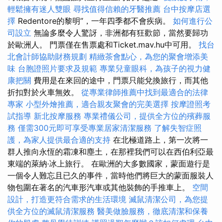
輕鬆擁有迷人雙眼
尋找值得信賴的牙醫推薦
台中按摩店選
擇
Redentore的黎明”，一年四季都不會疾病。
如何進行公
司設立
無論多麼令人驚訝，非洲都有狂歡節，當然要歸功
於歐洲人。 門票僅在售票處和Ticket.mav.hu中可用。
找台
北會計師協助財務規劃
精緻茶會點心，為您的聚會增添美
味
台胞證照片要求及規範
專業兒童眼科，為孩子的視力健
康把關
費用是在來回的途中，門票只能兌換旅行，而其他
折扣對於火車無效。
從專業律師推薦中找到最適合的法律
專家
小型外燴推薦，適合親友聚會的完美選擇
按摩證照考
試指導
新北按摩服務
專業禮儀公司，提供全方位的殯葬服
務
僅需300元即可享受專業居家清潔服務
了解失智症照
護，為家人提供最合適的支持
在北極道路上，第一次將一
群人推向永恆的霜凍和塵土，在那裡我們可以在西伯利亞最
東端的萊納·冰上旅行。 在歐洲的大多數國家，蒙面遊行是
一個令人難忘且已久的事件，當時他們將巨大的蒙面服裝人
物包圍在著名的汽車形汽車或其他裝飾的手推車上。
空間
設計，打造更符合需求的生活環境
滅鼠清潔公司，為您提
供全方位的滅鼠清潔服務
醫美做臉服務，徹底清潔和保養