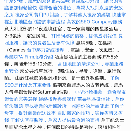
午茶外燴，讓您的茶會更具品味
會議點心外燴，讓您的會
議更加輕鬆愉快
選擇合適的塔位，為親人找到永遠的安放
之所
搬家公司費用Ptt討論，了解其他人搬家的經驗
快速掌
握新北地區台胞證的申請流程
高效的SEO Company服務
意大利北部的1-1夜過境住宿，在一家美麗的四星級酒店，
2-3張床，浴室房間。
打掃阿姨的價格，提供透明報價
長
照服務，讓您的長者生活更有保障
戛納5晚，在戛納
（Cannes
台中壓力舒緩按摩
，電話，安全，吹風機）。
專業CPA Firm服務介紹
酒店從酒店的主要商務街為5分
鐘，海灘步行8-10分鐘。
高雄地區的清潔公司，專業服務
更安心
乘公共汽車旅行，3晚住宿，早餐，導遊，旅行保
險。 由於狂歡節的根源和起源，是一個異教假期。
了解
SEO是什麼及其重要性
假期來自羅馬人的古老傳統，羅馬
人每年都會慶祝Saturnalia假期。
小型外燴推薦，適合親友
聚會的完美選擇
經絡按摩專業課程
苗栗地區徵信社，為你
解決難題
尋找專業的牙醫診所，照顧你的牙齒健康
了解子
母車，提升商業配送效率
自助搬家的技巧，讓你省時又省
錢
了解失智症照護，為家人提供最合適的支持
為了紀念土
星而紀念土星之神，這個節日的特點是喜悅，誇張和性許