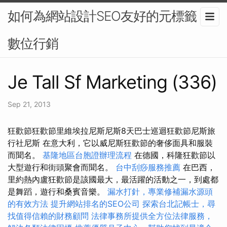
如何為網站設計SEO友好的元標籤？-
數位行銷
Je Tall Sf Marketing (336)
Sep 21, 2013
狂歡節狂歡節里維埃拉尼斯尼斯8天巴士巡迴狂歡節尼斯旅
行社尼斯 在意大利，它以威尼斯狂歡節的奢侈面具和服裝
而聞名。
基隆地區台胞證辦理流程
在德國，科隆狂歡節以
大型遊行和街頭聚會而聞名。
台中刮痧服務推薦
在巴西，
里約熱內盧狂歡節是該國最大，最活躍的活動之一，到處都
是舞蹈，遊行和桑賓音樂。
漏水打針，專業修補漏水源頭
的有效方法
提升網站排名的SEO公司
探索台北記帳士，尋
找值得信賴的財務顧問
法律事務所提供全方位法律服務，