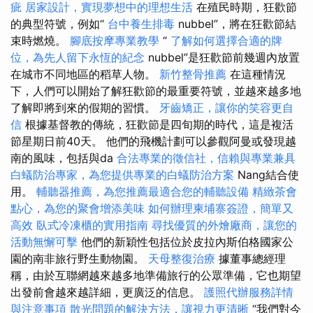
疵
居家設計，實現夢想中的理想生活
在殖民時期，狂歡節
的典型符號，例如“
台中養生排毒
nubbel”，將在狂歡節結
束時燃燒。
腳底按摩專業教學
“
了解如何選擇合適的牌
位，為先人留下永恆的紀念
nubbel”是狂歡節前幾週內放置
在城市不同地區的稻草人物。
新竹整骨推薦
在這種情況
下，人們可以開始了解狂歡節的最重要符號，並越來越多地
了解即將到來的假期的習慣。
牙齒矯正，讓你的笑容更自
信
根據基督教的傳統，狂歡節是四旬期的時代，這是複活
節星期日前40天。 他們的飛機計劃可以參觀阿曼或發現越
南的風味，包括與da
合法專業的徵信社，信賴與專業兼具
白蟻防治專家，為您提供專業的白蟻防治方案
Nang結合使
用。
輔聽器推薦，為您推薦最適合您的輔聽設備
精緻茶會
點心，為您的聚會增添美味
如何辦理柬埔寨簽證，簡單又
高效
臥式冷凍櫃的實用指南
尋找優質的外燴廠商，讓您的
活動無懈可擊
他們的新穎性包括位於皮拉內斯伯格國家公
園的南非旅行野生動物園。
天母整復治療
據董事總經理
稱，由於互聯網越來越多地準備旅行的公眾準備，它也期望
出發前會越來越詳細，更廣泛的信息。
護照代辦服務詳情
與注意事項
散光問題的解決方法，讓視力更清晰
“我們對今