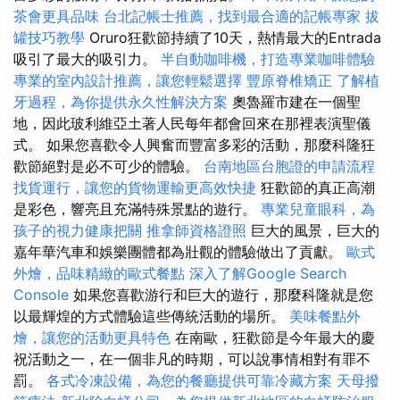
茶會更具品味
台北記帳士推薦，找到最合適的記帳專家
拔
罐技巧教學
Oruro狂歡節持續了10天，熱情最大的Entrada
吸引了最大的吸引力。
半自動咖啡機，打造專業咖啡體驗
專業的室內設計推薦，讓您輕鬆選擇
豐原脊椎矯正
了解植
牙過程，為你提供永久性解決方案
奧魯羅市建在一個聖
地，因此玻利維亞土著人民每年都會回來在那裡表演聖儀
式。 如果您喜歡令人興奮而豐富多彩的活動，那麼科隆狂
歡節絕對是必不可少的體驗。
台南地區台胞證的申請流程
找貨運行，讓您的貨物運輸更高效快捷
狂歡節的真正高潮
是彩色，響亮且充滿特殊景點的遊行。
專業兒童眼科，為
孩子的視力健康把關
推拿師資格證照
巨大的風景，巨大的
嘉年華汽車和娛樂團體都為壯觀的體驗做出了貢獻。
歐式
外燴，品味精緻的歐式餐點
深入了解Google Search
Console
如果您喜歡游行和巨大的遊行，那麼科隆就是您
以最輝煌的方式體驗這些傳統活動的場所。
美味餐點外
燴，讓您的活動更具特色
在南歐，狂歡節是今年最大的慶
祝活動之一，在一個非凡的時期，可以說事情相對有罪不
罰。
各式冷凍設備，為您的餐廳提供可靠冷藏方案
天母撥