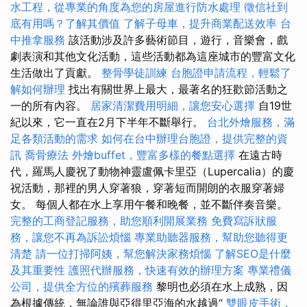
水工程，從專業的角度為您的房屋進行防水處理
徵信社到
底有用嗎？了解其價值
了解子母車，提升商業配送效率
台
中推拿服務
該活動涉及許多藝術節目，遊行，音樂會，戲
劇表演和其他文化活動，這些活動都為這座城市的豐富文化
生活做出了貢獻。
整骨學徒訓練
台胞證申請流程，輕鬆了
解如何辦理
找出有關世界上最大，最著名的狂歡節活動之
一的所有內容。
居家清潔費用明細，讓您安心選擇
自19世
紀以來，它一直在2月下半年不斷舉行。
台北外燴服務，滿
足各類活動的需求
如何在台中辦理台胞證，提供完整的資
訊
喬骨療法
外燴buffet，豐富多樣的餐點選擇
在遠古時
代，羅馬人慶祝了動物神靈盧佩卡里亞（Lupercalia）的慶
祝活動，那裡的男人穿著狼，穿著短而開朗的衣服穿著婦
女。 每個人都在水上享用午餐和晚餐，並不斷伴奏音樂。
完整的工商登記服務，助您順利開展業務
免費寫訴狀服
務，讓您不再為訴訟煩惱
專業助聽器服務，幫助您聽得更
清楚
請一位打掃阿姨，幫您解決家務煩惱
了解SEO是什麼
及其重要性
護照代辦服務，快速有效的辦理方案
專業禮儀
公司，提供全方位的殯葬服務
黎明也必須在水上成熟，因
為根據傳統，無論誰與亞得里亞海的水越過“
雙眼皮手術，