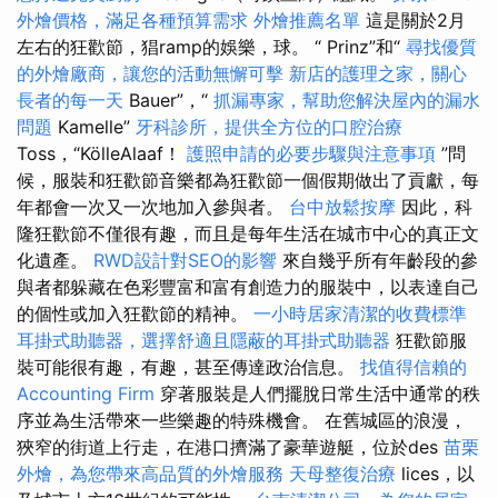
外燴價格，滿足各種預算需求
外燴推薦名單
這是關於2月
左右的狂歡節，猖ramp的娛樂，球。 “ Prinz”和“
尋找優質
的外燴廠商，讓您的活動無懈可擊
新店的護理之家，關心
長者的每一天
Bauer”，“
抓漏專家，幫助您解決屋內的漏水
問題
Kamelle”
牙科診所，提供全方位的口腔治療
Toss，“KölleAlaaf！
護照申請的必要步驟與注意事項
”問
候，服裝和狂歡節音樂都為狂歡節一個假期做出了貢獻，每
年都會一次又一次地加入參與者。
台中放鬆按摩
因此，科
隆狂歡節不僅很有趣，而且是每年生活在城市中心的真正文
化遺產。
RWD設計對SEO的影響
來自幾乎所有年齡段的參
與者都躲藏在色彩豐富和富有創造力的服裝中，以表達自己
的個性或加入狂歡節的精神。
一小時居家清潔的收費標準
耳掛式助聽器，選擇舒適且隱蔽的耳掛式助聽器
狂歡節服
裝可能很有趣，有趣，甚至傳達政治信息。
找值得信賴的
Accounting Firm
穿著服裝是人們擺脫日常生活中通常的秩
序並為生活帶來一些樂趣的特殊機會。 在舊城區的浪漫，
狹窄的街道上行走，在港口擠滿了豪華遊艇，位於des
苗栗
外燴，為您帶來高品質的外燴服務
天母整復治療
lices，以