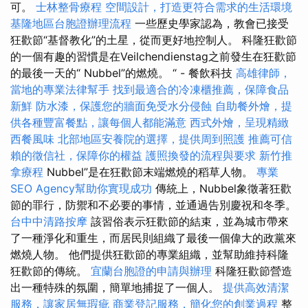
可。
士林整骨療程
空間設計，打造更符合需求的生活環境
基隆地區台胞證辦理流程
一些歷史學家認為，教會已接受
狂歡節“基督教化”的土星，從而更好地控制人。 科隆狂歡節
的一個有趣的習慣是在Veilchendienstag之前發生在狂歡節
的最後一天的“ Nubbel”的燃燒。 “ - 餐飲科技
高雄律師，
當地的專業法律幫手
找到最適合的冷凍櫃推薦，保障食品
新鮮
防水漆，保護您的牆面免受水分侵蝕
自助餐外燴，提
供各種豐富餐點，讓每個人都能滿意
西式外燴，呈現精緻
西餐風味
北部地區安養院的選擇，提供周到照護
推薦可信
賴的徵信社，保障你的權益
護照換發的流程與要求
新竹推
拿療程
Nubbel”是在狂歡節末端燃燒的稻草人物。
專業
SEO Agency幫助你實現成功
傳統上，Nubbel象徵著狂歡
節的罪行，防禦和不必要的事情，並通過告別慶祝和冬季。
台中中清路按摩
該習俗表示狂歡節的結束，並為城市帶來
了一種淨化和重生，而居民則組織了最後一個偉大的政黨來
燃燒人物。 他們提供狂歡節的專業組織，並幫助維持科隆
狂歡節的傳統。
宜蘭台胞證的申請與辦理
科隆狂歡節營造
出一種特殊的氛圍，簡單地捕捉了一個人。
提供高效清潔
服務，讓家居無瑕疵
商業登記服務，簡化您的創業過程
整