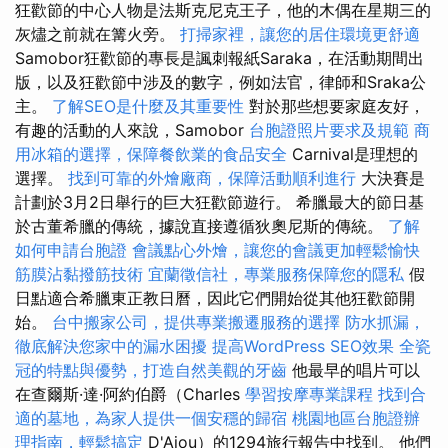
狂歡節的中心人物是法斯克尼克王子，他的木偶在星期三的
灰燼之前就在篝火旁。
打掃家裡，讓您的居住環境更舒適
Samobor狂歡節的專長是諷刺報紙Saraka，在活動期間出
版，以及狂歡節中涉及的數字，例如法官，律師和Sraka公
主。
了解SEO是什麼及其重要性
對於那些想要家庭友好，
有趣的活動的人來說，Samobor
台胞證照片要求及規範
商
用冰箱的選擇，保障餐飲業的食品安全
Carnival是理想的
選擇。
找到可靠的外燴廠商，保障活動順利進行
大決賽是
計劃於3月2日舉行的巨大狂歡節遊行。 希臘最大的節日基
於古董希臘的傳統，據說直接遵循狄奧尼斯的傳統。
了解
如何申請台胞證
會議點心外燴，讓您的會議更加輕鬆愉快
筋膜沾黏撥筋技術
宜蘭徵信社，專業服務保障您的隱私
假
日點適合希臘東正教日曆，因此它們開始從其他狂歡節開
始。
台中搬家公司，提供專業搬遷服務的選擇
防水抓漏，
徹底解決您家中的漏水困擾
提高WordPress SEO效果
全瓷
冠的特點與優勢，打造自然美觀的牙齒
他最早的唱片可以
在查爾斯·達·阿約伯爵（Charles
學習按摩專業課程
找到合
適的墓地，為家人提供一個安穩的歸宿
桃園地區台胞證辦
理指南，輕鬆搞定
D'Ajou）的1294旅行報告中找到。 他們