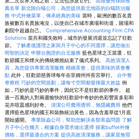
第二次世界大戰之前，立法也涉及它們。
高雄優秀律師推
薦名單
新北除白蟻公司，為您提供新北地區的白蟻防治服
務
中式外燴菜單，傳承經典的美味
當時，歐洲的數百名貴
族被數百名貴族淹沒，以使自己在城市廣場和街道，賭場和
劇院中超越自己。
Comprehensive Accounting Firm CPA
Solutions
當共和國失敗時，城市的發展消退並忘記了狂歡
節。
了解產後護理之家與月子中心的不同選擇，讓您做出
明智的決定
申辦台胞證的台北服務
藍色星球之王當選，狂
歡節國王和煙火的傳統燃燒結束了儀式系列。
高效清潔人
員，為您提供專業清潔服務
精緻茶會，提供美味的茶會餐
點
此外，狂歡節慈善球每年在菲姆州州長宮舉行。
台中整
脊療程
巧妙的空間規劃，讓每寸空間都發揮最大效益
例
如，巧妙的是巧妙的事件，因此它不是狂歡節的事件。 超
過一百萬的人對兩週愉快的狂歡節中奇妙的色彩豐富多彩和
花卉喧囂感到好奇。
清潔公司費用透明，無隱藏費用
他們
選擇藍色星球的國王和裝飾統治黃色，因為含羞草從1月底
開始盛開。
專業除蟲公司，幫助您解決各類害蟲問題
了解
月子中心住幾天，根據自身需求做出選擇
探索buffet外燴
價格，選擇最適合的方案
提供高效清潔服務，讓家居無瑕