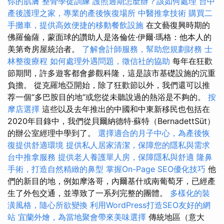
你的肌膚
整骨學徒訓練
護照過期怎麼辦？該如何處理
台中
產後護理之家，專業的產後恢復場所
中醫推拿技術
購買二
手攤車，提供高效便捷的移動餐飲設施
在文藝復興時期的
佛羅倫薩，蒙面球的讚助人是洛倫佐·伊爾·瑪格：他本人的
美第奇房屋統治者。
了解會計師服務，幫助您規劃財務
士
林整復療程
如何處理外遇問題，徵信社的協助
每年在狂歡
節期間，許多遊客都會參觀科隆，這是該市基礎設施的沉重
負擔。 從克羅地亞開始，除了狂歡節以外，我們還可以推
荐一個“多巴胺目的地”或您從未聽說過的熱浴是不夠的。
按
摩店選擇
這些以及去年推出的中國和中東新移民也包括在
2020年目錄中，我們從貝爾納德特·蘇特（BernadettSüt）
的辦公室經理中學到了。
選擇適合的月子中心，為產後恢
復提供舒適環境
提供私人居家清潔，保障您的隱私與需求
台中推拿服務
提供老人養護單人房，保障隱私與舒適
隆鼻
手術，打造自然精緻的鼻型
掌握On-Page SEO優化技巧
他
們的新目的地，例如摩洛哥，內爾基什或南葡萄牙，已經產
生了外包交通，並導致了一系列完整的團體。
多樣化的裝
潢風格，隨心所欲變換
利用WordPress打造SEO友好的網
站
宜蘭外燴，為當地聚會帶來美味選擇
傳統地區（意大