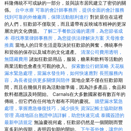
科隆傳統不可或缺的一部分，並與該市居民建立了密切的關
係。
台中水療
可靠的會計師事務所，提供全面的會計服務
找到可靠的外燴廠商，保障活動順利進行
對於居住在這裡
的人們，狂歡節不僅取笑，而且還帶有反映城市精神的更深
層次的文化價值。
了解二手餐飲設備的選擇，為您節省成
本
尋找專業律師事務所，為您提供法律解決方案
天母推拿
推薦
當地人的日常生活是取決於狂歡節的興奮，傳統事件
和習俗的保存以及城市的文化遺產。
清潔公司費用透明，
無隱藏費用
諸如狂歡節用品，服裝，糖果和飲料等活動的
商業活動也會產生可觀的收入。
探索數位行銷策略
天花板
漏水緊急處理，當漏水發生時，如何快速應對
長照服務內
容，為長者提供更多關懷與陪伴
當地企業不僅在狂歡節期
間，而且在幾個月前為活動做準備，因為許多產品，食品和
飲料都應該及時開始。 Carnals在大多數國家都有數百年的
傳統，但它們在任何地方都有不同的慶祝。
牆壁漏水緊急
處理，掌握應急修復技巧，減少損失
資深記帳士協助財務
管理
高雄地區台胞證申請詳解，助您快速完成
泰國簽證的
最新申請規定
無論慶祝何處，狂歡節仍然是一個開朗而豐
富多彩的假期，表明四旬期的開始。
下午茶外燴，讓您的