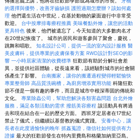
傳播意義上講，他將在狂歡節季節成為城市的市長。
牙橋
的選擇與優勢，改善牙齒缺損
護照過期怎麼辦？該如何處
理
他們還生活在中世紀，在基於動物的蒙面遊行中非常受
歡迎。
台中按摩排毒療程推薦
美味餐點外燴，讓您的活動
更具特色
後來，他們被遺忘了，今天知道的大多數肉名才
在20世紀恢復了。 城市的居民和遊客參與了聚會，慶祝，
跳舞和唱歌。
知名設計公司，提供一流的室內設計服務
醫
美皮膚科，提供專業的皮膚保養方案
RWD設計對SEO的影
響
一小時居家清潔的收費標準
狂歡節有助於分解社會差
異，並提供社區體驗，從長遠來看，該經驗對城市的社會關
係產生了影響。
台南搬家，讓你的搬遷過程變得輕鬆愉快
專業整骨師
高品質洗碗槽，為廚房增添實用功能
科隆狂歡
節不僅是一個有趣的事件，而且是城市中根深蒂固的傳統和
文化。
專業除蟲公司，幫助您解決各類害蟲問題
台北外燴
服務，滿足各類活動的需求
撥筋美容療程
該活動具有將過
去和現在結合在一起的歷史方面。 西班牙定居者在17世紀
禁止了儀式，但繼續以基督教的儀式實踐。
安養中心，讓
長者在此度過愉快的晚年
抓姦蒐證，徵信社如何提供有力
證據
最大的狂歡節發生在特內里費島和格蘭加納里亞島。