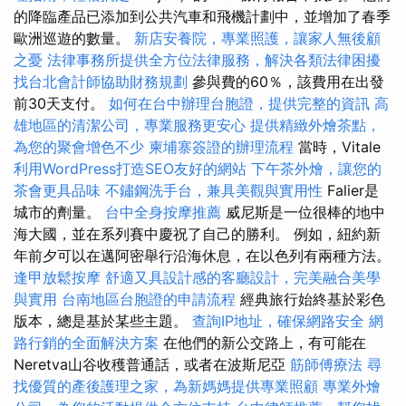
的降臨產品已添加到公共汽車和飛機計劃中，並增加了春季
歐洲巡遊的數量。
新店安養院，專業照護，讓家人無後顧
之憂
法律事務所提供全方位法律服務，解決各類法律困擾
找台北會計師協助財務規劃
參與費的60％，該費用在出發
前30天支付。
如何在台中辦理台胞證，提供完整的資訊
高
雄地區的清潔公司，專業服務更安心
提供精緻外燴茶點，
為您的聚會增色不少
柬埔寨簽證的辦理流程
當時，Vitale
利用WordPress打造SEO友好的網站
下午茶外燴，讓您的
茶會更具品味
不鏽鋼洗手台，兼具美觀與實用性
Falier是
城市的劑量。
台中全身按摩推薦
威尼斯是一位很棒的地中
海大國，並在系列賽中慶祝了自己的勝利。 例如，紐約新
年前夕可以在邁阿密舉行沿海休息，在以色列有兩種方法。
逢甲放鬆按摩
舒適又具設計感的客廳設計，完美融合美學
與實用
台南地區台胞證的申請流程
經典旅行始終基於彩色
版本，總是基於某些主題。
查詢IP地址，確保網路安全
網
路行銷的全面解決方案
在他們的新公交路上，有可能在
Neretva山谷收穫普通話，或者在波斯尼亞
筋師傅療法
尋
找優質的產後護理之家，為新媽媽提供專業照顧
專業外燴