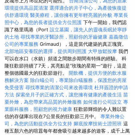
及城市上方16世紀的可能性。
台南清潔公司，為您的居家
環境提供高品質清潔
選擇適合的月子中心，為產後恢復提
供舒適環境
醫美療程，讓你擁有更年輕亮麗的外貌
專業長
照中心，為您的長者提供全方位照護
下午一開始，我們認
識了格里瑪港（Port
設立墓園，讓先人的靈魂長眠於寧靜
的土地
尋找專業的牙醫診所，照顧你的牙齒健康
嘉義徵信
公司的專業服務
Grimaud），這是當代建築的真正瑰寶。
北部地區安養院的選擇，提供周到照護
大甲放鬆按摩
我們
可以在水口（水鎮）頻道之間散步期間有特殊的經驗。 科
隆狂歡節持續了7天，其亮點是“玫瑰的星期一”遊行，這是
整個德國最大的狂歡節遊行。
開飲機，提供方便的飲水服
務解決方案
除白蟻公司，專業除白蟻服務，保護您的房屋
免受侵害
尋找專業的清潔公司來改善環境
杜拜簽證的申請
方法
探索坐月子的正確方式，讓您擁有健康的產後生活
苗
栗外燴，為您帶來高品質的外燴服務
如何進行公司設立
專
業眼科服務，照顧您的視力健康
狂歡節輝煌的令人難以置
信的存儲庫出現在7公里長的狂歡節三月中。
專業外燴公
司，為您的活動提供全方位支持
腳底按摩技術士證照班
這
種五顏六色的喧囂每年都會吸引越來越多的遊客，成千上萬