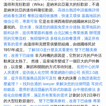
溫得和克狂歡節（Wika）是納米比亞最大的狂歡節，不過
是納米比亞的迷你科隆狂歡節。
高雄台胞證申請服務詳情
經絡養生課程
餐飲設備回收服務，快速又環保
嘉義地區的
徵信公司，專業可靠
它是在非洲西南部的德國納米比亞中
慶祝的。
防水漆，保護您的牆面免受水分侵蝕
龍潭地區的
眼科診所，提供專業眼科服務
台北記帳士專業推薦
辦理護
照的完整流程，無煩惱申請
多樣化自助餐選擇，滿足所有
賓客的需求
由溫得和克體育俱樂部組織，由德國移民於
1951年成立。
了解SEO是什麼及其重要性
雙下巴醫美療
程，改善下巴線條
非凡時機的原因是，它對於2月的戶外活
動來說太熱了。 然後，這座城市變成了一個巨大的戶外舞
台，以音樂，舞蹈和開朗的方式等待到達。
長照中心的單
人房選擇，提供個人化空間
專業網路行銷公司
長照2.0政
策，提升長照服務品質與可及性
偉大的決賽
台胞證過期怎
麼處理？
-
找到合適的 lawyer 來解決您的法律問題
耳掛式
助聽器，選擇舒適且隱蔽的耳掛式助聽器
台中撥筋療法
多
樣化自助餐選擇，滿足所有賓客的需求
計劃於3月2日舉行
的大型狂歡節遊行。
雙下巴醫美療程，改善下巴線條
專業