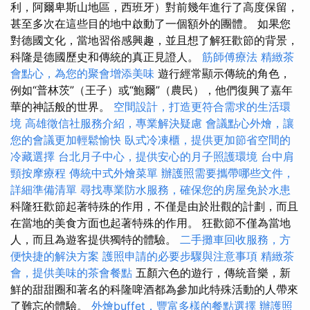
利，阿爾卑斯山地區，西班牙）對前幾年進行了高度保留，
甚至多次在這些目的地中啟動了一個額外的團體。 如果您
對德國文化，當地習俗感興趣，並且想了解狂歡節的背景，
科隆是德國歷史和傳統的真正見證人。
筋師傅療法
精緻茶
會點心，為您的聚會增添美味
遊行經常顯示傳統的角色，
例如“普林茨”（王子）或“鮑爾”（農民），他們復興了嘉年
華的神話般的世界。
空間設計，打造更符合需求的生活環
境
高雄徵信社服務介紹，專業解決疑慮
會議點心外燴，讓
您的會議更加輕鬆愉快
臥式冷凍櫃，提供更加節省空間的
冷藏選擇
台北月子中心，提供安心的月子照護環境
台中肩
頸按摩療程
傳統中式外燴菜單
辦護照需要攜帶哪些文件，
詳細準備清單
尋找專業防水服務，確保您的房屋免於水患
科隆狂歡節起著特殊的作用，不僅是由於壯觀的計劃，而且
在當地的美食方面也起著特殊的作用。 狂歡節不僅為當地
人，而且為遊客提供獨特的體驗。
二手攤車回收服務，方
便快捷的解決方案
護照申請的必要步驟與注意事項
精緻茶
會，提供美味的茶會餐點
五顏六色的遊行，傳統音樂，新
鮮的甜甜圈和著名的科隆啤酒都為參加此特殊活動的人帶來
了難忘的體驗。
外燴buffet，豐富多樣的餐點選擇
辦護照