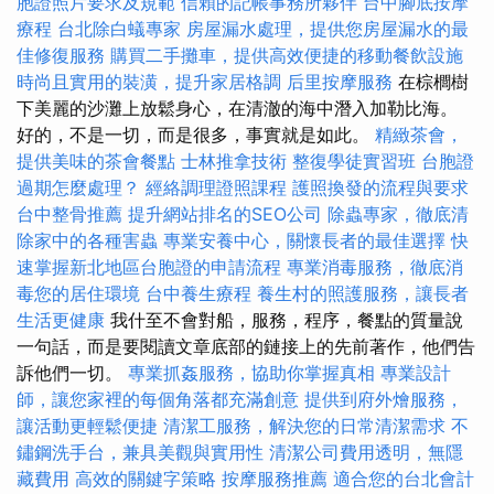
胞證照片要求及規範
信賴的記帳事務所夥伴
台中腳底按摩
療程
台北除白蟻專家
房屋漏水處理，提供您房屋漏水的最
佳修復服務
購買二手攤車，提供高效便捷的移動餐飲設施
時尚且實用的裝潢，提升家居格調
后里按摩服務
在棕櫚樹
下美麗的沙灘上放鬆身心，在清澈的海中潛入加勒比海。
好的，不是一切，而是很多，事實就是如此。
精緻茶會，
提供美味的茶會餐點
士林推拿技術
整復學徒實習班
台胞證
過期怎麼處理？
經絡調理證照課程
護照換發的流程與要求
台中整骨推薦
提升網站排名的SEO公司
除蟲專家，徹底清
除家中的各種害蟲
專業安養中心，關懷長者的最佳選擇
快
速掌握新北地區台胞證的申請流程
專業消毒服務，徹底消
毒您的居住環境
台中養生療程
養生村的照護服務，讓長者
生活更健康
我什至不會對船，服務，程序，餐點的質量說
一句話，而是要閱讀文章底部的鏈接上的先前著作，他們告
訴他們一切。
專業抓姦服務，協助你掌握真相
專業設計
師，讓您家裡的每個角落都充滿創意
提供到府外燴服務，
讓活動更輕鬆便捷
清潔工服務，解決您的日常清潔需求
不
鏽鋼洗手台，兼具美觀與實用性
清潔公司費用透明，無隱
藏費用
高效的關鍵字策略
按摩服務推薦
適合您的台北會計