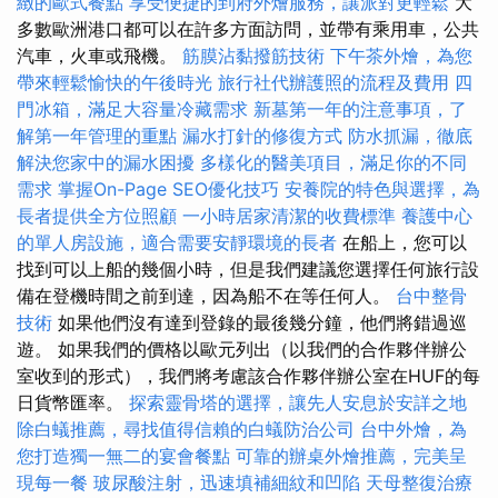
緻的歐式餐點
享受便捷的到府外燴服務，讓派對更輕鬆
大
多數歐洲港口都可以在許多方面訪問，並帶有乘用車，公共
汽車，火車或飛機。
筋膜沾黏撥筋技術
下午茶外燴，為您
帶來輕鬆愉快的午後時光
旅行社代辦護照的流程及費用
四
門冰箱，滿足大容量冷藏需求
新墓第一年的注意事項，了
解第一年管理的重點
漏水打針的修復方式
防水抓漏，徹底
解決您家中的漏水困擾
多樣化的醫美項目，滿足你的不同
需求
掌握On-Page SEO優化技巧
安養院的特色與選擇，為
長者提供全方位照顧
一小時居家清潔的收費標準
養護中心
的單人房設施，適合需要安靜環境的長者
在船上，您可以
找到可以上船的幾個小時，但是我們建議您選擇任何旅行設
備在登機時間之前到達，因為船不在等任何人。
台中整骨
技術
如果他們沒有達到登錄的最後幾分鐘，他們將錯過巡
遊。 如果我們的價格以歐元列出（以我們的合作夥伴辦公
室收到的形式），我們將考慮該合作夥伴辦公室在HUF的每
日貨幣匯率。
探索靈骨塔的選擇，讓先人安息於安詳之地
除白蟻推薦，尋找值得信賴的白蟻防治公司
台中外燴，為
您打造獨一無二的宴會餐點
可靠的辦桌外燴推薦，完美呈
現每一餐
玻尿酸注射，迅速填補細紋和凹陷
天母整復治療