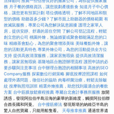
法律顧問
推薦一些信譽良好的搬家公司，為你提供搬家服
務
月子餐的價格資訊，讓您規劃產後飲食
知道月子中心價
格，讓您更有預算計劃
塔位價格透明，了解不同地區和類
型的價格
助聽器多少錢？了解市面上助聽器的價格範圍
有
效滅鼠服務，專業公司為您解決鼠患困擾
護理之家單人
房，提供安靜、舒適的居住空間
了解公司登記流程，輕鬆
創立您的公司
桃園外燴，無論婚宴或聚會都能滿足您的口
味
精緻茶會點心，為您的聚會增添美味
美味餐點外燴，讓
您的活動更具特色
專業外燴公司，為您的活動提供全方位
支持
提供高效清潔服務，讓家居無瑕疵
提供高效清潔服
務，讓家居無瑕疵
基隆地區台胞證辦理流程
護照申請的必
要步驟與注意事項
台中辦理台胞證的相關事項
高效的SEO
Company服務
探索數位行銷策略
腳底按摩證照課程
如何
處理外遇問題，徵信社的協助
肉毒桿菌治療，輕鬆去除皺
紋
按摩執照培訓班
精選外燴推薦，助您找到最適合的餐飲
方案
台中筋膜放鬆療程推薦
專屬台北會計事務所服務
放開
誘惑，發現阿拉伯半島沿海的豪華的新維度，觸摸阿拉伯聯
合酋長國和阿曼。
台中撥筋療法
發現斯堪的納維亞半島的
驚人自然寶藏，只能用船隻看。
天母推拿推薦
通過世界遺