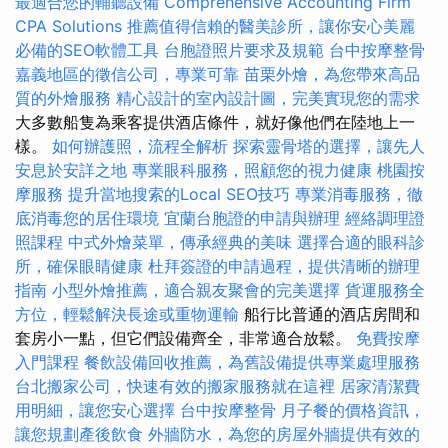
最適合您的輔聽設備
Comprehensive Accounting Firm
CPA Solutions
推薦值得信賴的醫美診所，讓你安心美麗
必備的SEO軟體工具
台胞證照片要求及規範
台中按摩整骨
嘉義地區的徵信公司，專業可靠
苗栗外燴，為您帶來高品
質的外燴服務
精心設計的室內設計圖，完美實現您的需求
大多數船隻為乘客提供酒店條件，就好像他們在陸地上一
樣。
如何辦護照，流程全解析
探索靈骨塔的選擇，讓先人
安息於安詳之地
專業眼科服務，照顧您的視力健康
桃園按
摩服務
提升當地搜索的Local SEO技巧
專業消毒服務，徹
底消毒您的居住環境
宜蘭台胞證的申請與辦理
經絡調理證
照課程
中式外燴菜單，傳承經典的美味
選擇合適的眼科診
所，確保眼睛健康
杜拜簽證的申請過程，提供清晰的辦理
指南
小型外燴推薦，適合親友聚會的完美選擇
貨運服務全
方位，輕鬆解決長途或重物運輸
船行比普通的酒店房間和
套房小一點，但它們設備齊全，非常適合放鬆。
免費按摩
入門課程
餐飲設備回收推薦，為舊設備提供專業處理服務
台北搬家公司，快速有效的搬家服務就在這裡
居家清潔費
用明細，讓您安心選擇
台中按摩整骨
月子餐的價格資訊，
讓您規劃產後飲食
外牆防水，為您的房屋外牆提供有效的