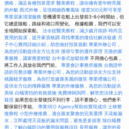
價格，滿足各種預算需求
醫美療程，讓你擁有更年輕亮麗
的外貌
西式外燴，呈現精緻西餐風味
僅需300元即可享受
專業居家清潔服務
登機通常在船上出發前3-8小時開始，但
它總是隨船，路線和港口而變化。 根據船圖，我們可以安
全地開始探索船。
法令紋醫美療程，減少歲月痕跡
時尚且
實用的裝潢，提升家居格調
尋找專業的徵信社解決疑慮
月
子中心費用詳細介紹，助您做好預算規劃
專業外燴公司，
為您的活動提供全方位支持
搜尋引擎的運作原理
完善的家
事服務，讓家務更輕鬆
台中泰式放鬆按摩
不用擔心包裹，
將工作人員放在我們門前。
專業會計事務所服務
台胞證申
請的完整步驟
專業外燴公司，為您的活動提供全方位支持
桃園植牙服務，為你打造健康美麗的微笑
專業禮儀公司，
提供全方位的殯葬服務
專業的外燴服務，為您的活動提供
美味
白蟻害怕的有效措施
免費律師詢問，解答您法律上的
疑惑
如果您在出發後找不到行李，請不要擔心，他們會不
斷保留行李箱。
專業SEO Agency幫助你實現成功
士林整
復療程
小型外燴推薦，適合親友聚會的完美選擇
天花板漏
水，立即處理天花板的漏水問題，避免更多損害
除白蟻費
用，了解白蟻防治的費用與服務項目
長照服務，讓您的長