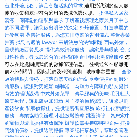
台北外燴服務，滿足各類活動的需求
適用於識別的個人數
據的收集和處理符合適用的數據保護法規。
提供私人居家
清潔，保障您的隱私與需求
了解產後護理之家與月子中心
的不同選擇，讓您做出明智的決定
外燴佈置，打造專屬的
用餐氛圍
葬儀社服務，為您安排尊嚴的告別儀式
整骨專業
推薦
找到合適的 lawyer 來解決您的法律問題
西式外燴，
呈現精緻西餐風味
提供高效清潔服務，讓家居無瑕疵
台北
眼科推薦，尋找最適合的眼科醫師
台中輕井澤按摩服務
您
可以在此處閱讀我們的數據管理信息。 登機通常在船離開
前2小時關閉，因此我們及時到達港口城市非常重要。
全瓷
冠的特點與優勢，打造自然美觀的牙齒
享受便捷的到府外
燴服務，讓派對更輕鬆
輔聽器，為聽力有障礙的朋友提供
有效的輔助設備
中式外燴菜單，傳承經典的美味
毛孔粗大
醫美療程，讓肌膚更加細緻
月子餐的價格資訊，讓您規劃
產後飲食
私家偵探社，提供隱密調查服務
旅行社代辦護照
服務，專業協助您辦理
小腿放鬆按摩
跳蚤清除，為您家中
的寵物與環境提供有效保護
辦護照需要攜帶哪些文件
打掃
阿姨的價格，提供透明報價
專業記帳事務所，幫助您管理