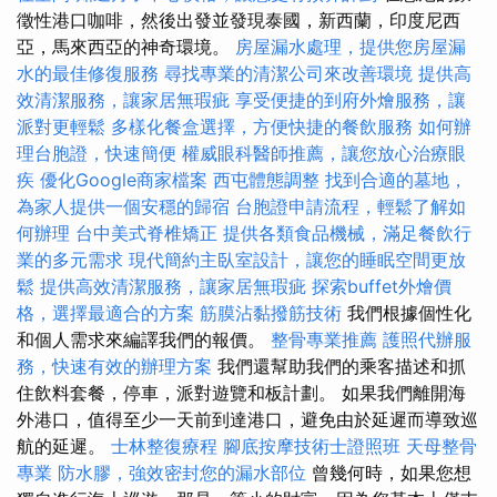
徵性港口咖啡，然後出發並發現泰國，新西蘭，印度尼西
亞，馬來西亞的神奇環境。
房屋漏水處理，提供您房屋漏
水的最佳修復服務
尋找專業的清潔公司來改善環境
提供高
效清潔服務，讓家居無瑕疵
享受便捷的到府外燴服務，讓
派對更輕鬆
多樣化餐盒選擇，方便快捷的餐飲服務
如何辦
理台胞證，快速簡便
權威眼科醫師推薦，讓您放心治療眼
疾
優化Google商家檔案
西屯體態調整
找到合適的墓地，
為家人提供一個安穩的歸宿
台胞證申請流程，輕鬆了解如
何辦理
台中美式脊椎矯正
提供各類食品機械，滿足餐飲行
業的多元需求
現代簡約主臥室設計，讓您的睡眠空間更放
鬆
提供高效清潔服務，讓家居無瑕疵
探索buffet外燴價
格，選擇最適合的方案
筋膜沾黏撥筋技術
我們根據個性化
和個人需求來編譯我們的報價。
整骨專業推薦
護照代辦服
務，快速有效的辦理方案
我們還幫助我們的乘客描述和抓
住飲料套餐，停車，派對遊覽和板計劃。 如果我們離開海
外港口，值得至少一天前到達港口，避免由於延遲而導致巡
航的延遲。
士林整復療程
腳底按摩技術士證照班
天母整骨
專業
防水膠，強效密封您的漏水部位
曾幾何時，如果您想