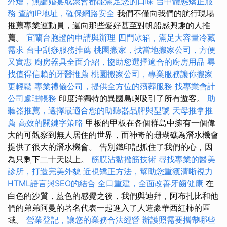
外燴，無論婚宴或聚會都能滿足您的口味
台中體態矯正服
務
查詢IP地址，確保網路安全
我們不僅向我們的航行現場
推薦專業運動員，還向那些愛好甚至對帆船感興趣的人推
薦。
宜蘭台胞證的申請與辦理
四門冰箱，滿足大容量冷藏
需求
台中刮痧服務推薦
桃園搬家，找當地搬家公司，方便
又實惠
廚房器具全面介紹，協助您選擇適合的廚房用品
尋
找值得信賴的牙醫推薦
桃園搬家公司，專業服務讓你搬家
更輕鬆
專業禮儀公司，提供全方位的殯葬服務
找專業會計
公司處理帳務
印度洋獨特的異國島嶼吸引了所有遊客。
助
聽器推薦，選擇最適合您的助聽器品牌與型號
天母推拿推
薦
高效的關鍵字策略
甲板的甲板在各個群島中擁有一個偉
大的可觀察到無人居住的世界，而神奇的珊瑚礁為潛水機會
提供了很大的潛水機會。 告別鐵印記抓住了我們的心，因
為只剩下二十天以上。
筋膜沾黏撥筋技術
尋找專業的醫美
診所，打造完美外貌
近視矯正方法，幫助您重獲清晰視力
HTML語言與SEO的結合
全口重建，全面改善牙齒健康
在
白色的沙質，藍色的感覺之後，我們與迪拜，阿布扎比和他
們的弟弟阿曼的著名代表一起進入了人造豪華西紅柿的區
域。
營業登記，讓您的業務合法經營
辦護照需要攜帶哪些