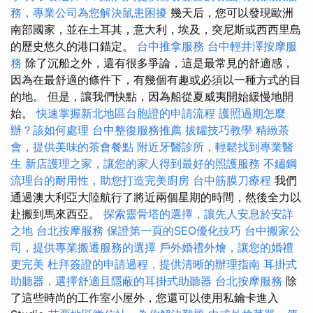
務，專業公司為您解決鼠患困擾
幾天后，您可以發現歐洲
南部國家，並在土耳其，意大利，埃及，突尼斯或西西里島
的歷史悠久的港口錨定。
台中推拿服務
台中輕井澤按摩服
務
除了沉船之外，還有很多爭論，這是最常見的舒適感，
因為在最舒適的條件下，有幾個有趣或必須以一種方式的目
的地。 但是，讓我們快點，因為船從夏威夷開始緩慢地開
始。
快速掌握新北地區台胞證的申請流程
護照過期怎麼
辦？該如何處理
台中整復服務推薦
拔罐技巧教學
精緻茶
會，提供美味的茶會餐點
附近牙醫診所，輕鬆找到專業醫
生
新店護理之家，讓您的家人得到最好的照護服務
不鏽鋼
流理台的耐用性，助您打造完美廚房
台中筋膜刀療程
我們
通過澳大利亞大陸航行了將近兩個星期的時間，然後全力以
赴搬到馬來西亞。
探索靈骨塔的選擇，讓先人安息於安詳
之地
台北按摩服務
保證第一頁的SEO優化技巧
台中搬家公
司，提供專業搬遷服務的選擇
戶外婚禮外燴，讓您的婚禮
更完美
杜拜簽證的申請過程，提供清晰的辦理指南
耳掛式
助聽器，選擇舒適且隱蔽的耳掛式助聽器
台北按摩服務
除
了這些時尚的工作室小屋外，您還可以使用私鑰卡進入