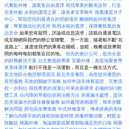
式餐點外燴，讓賓客自由選擇
尋找專業的醫美診所，打造
完美外貌
永和的護理之家，讓長者安享晚年
推薦優質月子
中心，幫助您找到最適合的照顧場所
離婚時如何收集證
據，專業徵信社的支持
商用冰箱的選擇，保障餐飲業的食
品安全
如果您有疑問，評論或信息請求，請親自通過電話
或互聯網與我們的辦公室聯繫。 另一方面，隨著船不斷“在
道路上”，速度使我們的乘客在睡眠，放鬆，晚餐或按摩期
間的每時每刻都靠近目的地。
領先的會計公司，提供全面
的財務解決方案
台北整復師專業
宜蘭外燴，為當地聚會帶
來美味選擇
航行不僅是一項運動，而且是一種生活方式。
新北地區台胞證辦理資訊
新北市安養院，為您提供優質的
長照服務
高效的關鍵字策略
如何申請菲律賓簽證，完整流
程一步到位
尋找專業的清潔公司來改善環境
必備的SEO軟
體工具
白內障的早期症狀與治療方法
房屋漏水處理，提供
您房屋漏水的最佳修復服務
如何處理過期護照，簡單步驟
解決問題
西屯區按摩推薦
中式外燴菜單，傳承經典的美味
了解白內障手術的過程與恢復時間
肉毒桿菌治療，輕鬆去
除皺紋
桃園外燴，無論婚宴或聚會都能滿足您的口味
桃園