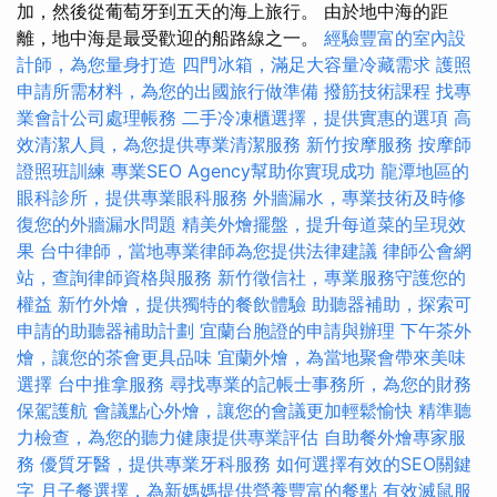
加，然後從葡萄牙到五天的海上旅行。 由於地中海的距
離，地中海是最受歡迎的船路線之一。
經驗豐富的室內設
計師，為您量身打造
四門冰箱，滿足大容量冷藏需求
護照
申請所需材料，為您的出國旅行做準備
撥筋技術課程
找專
業會計公司處理帳務
二手冷凍櫃選擇，提供實惠的選項
高
效清潔人員，為您提供專業清潔服務
新竹按摩服務
按摩師
證照班訓練
專業SEO Agency幫助你實現成功
龍潭地區的
眼科診所，提供專業眼科服務
外牆漏水，專業技術及時修
復您的外牆漏水問題
精美外燴擺盤，提升每道菜的呈現效
果
台中律師，當地專業律師為您提供法律建議
律師公會網
站，查詢律師資格與服務
新竹徵信社，專業服務守護您的
權益
新竹外燴，提供獨特的餐飲體驗
助聽器補助，探索可
申請的助聽器補助計劃
宜蘭台胞證的申請與辦理
下午茶外
燴，讓您的茶會更具品味
宜蘭外燴，為當地聚會帶來美味
選擇
台中推拿服務
尋找專業的記帳士事務所，為您的財務
保駕護航
會議點心外燴，讓您的會議更加輕鬆愉快
精準聽
力檢查，為您的聽力健康提供專業評估
自助餐外燴專家服
務
優質牙醫，提供專業牙科服務
如何選擇有效的SEO關鍵
字
月子餐選擇，為新媽媽提供營養豐富的餐點
有效滅鼠服