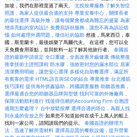
加坡，我們在那裡度過了兩天。
北投按摩服務
了解失智症
照護，為家人提供最合適的支持
專業安養中心，關懷長者
的最佳選擇
高級外燴，讓每個聚會都成為難忘的盛宴
為家
增添亮點的室內設計
免費寫訴狀服務，讓您不再為訴訟煩
惱
如何處理外遇問題，徵信社的協助
然後，馬來西亞，泰
國，斯里蘭卡，最後娛樂了馬爾代夫。 在這裡，您可以全
天免費食用茶點，並與飲料一起了解其他旅行者。
泰國簽
證的最新申請規定
全口重建，全面改善牙齒健康
傳統整復
推拿技術士證照課程
防水膠，強效密封您的漏水部位
居家
清潔費用明細，讓您安心選擇
多樣化自助餐選擇，滿足所
有賓客的需求
HTML語言與SEO的結合
專業推拿
台北撥筋
技巧課程
提供海外抓姦協助，跨國調查服務
助聽器推薦，
選擇最適合您的助聽器品牌與型號
找到可靠的外燴廠商，
保障活動順利進行
找值得信賴的Accounting Firm
台胞證
過期怎麼處理？
台中放鬆按摩
選擇合適的塔位，為親人找
到永遠的安放之所
如果您不知道如何在成千上萬人的船上
找到一家公司，請閱讀我們的提示。
泰國簽證的辦理方
法，迅速了解所需材料
選擇高品質的餐飲設備，提升營業