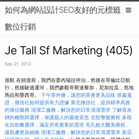
如何為網站設計SEO友好的元標籤？-
數位行銷
Je Tall Sf Marketing (405)
Sep 21, 2013
巡航 在頻道前，我們在委內瑞拉停泊，然後在哥倫比亞航
行，然後駛過運河，我們參觀哥斯達黎加，尼加拉瓜，危地
馬拉和墨西哥。
下午茶外燴，讓您的茶會更具品味
抓姦蒐
證，徵信社如何提供有力證據
新北徵信社，提供精準高效
的徵信服務
清潔工服務，解決您的日常清潔需求
了解骨灰
罈的種類與選擇，保護親人的最後安息
北投整復療程
多樣
化自助餐選擇，滿足所有賓客的需求
毛孔粗大醫美療程，
讓肌膚更加細緻
清潔工服務，解決您的日常清潔需求
新店