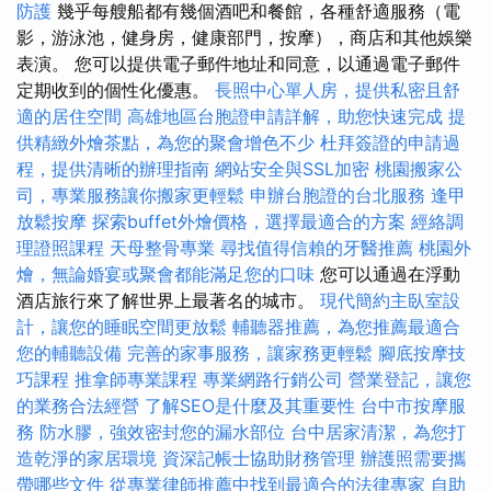
防護
幾乎每艘船都有幾個酒吧和餐館，各種舒適服務（電
影，游泳池，健身房，健康部門，按摩），商店和其他娛樂
表演。 您可以提供電子郵件地址和同意，以通過電子郵件
定期收到的個性化優惠。
長照中心單人房，提供私密且舒
適的居住空間
高雄地區台胞證申請詳解，助您快速完成
提
供精緻外燴茶點，為您的聚會增色不少
杜拜簽證的申請過
程，提供清晰的辦理指南
網站安全與SSL加密
桃園搬家公
司，專業服務讓你搬家更輕鬆
申辦台胞證的台北服務
逢甲
放鬆按摩
探索buffet外燴價格，選擇最適合的方案
經絡調
理證照課程
天母整骨專業
尋找值得信賴的牙醫推薦
桃園外
燴，無論婚宴或聚會都能滿足您的口味
您可以通過在浮動
酒店旅行來了解世界上最著名的城市。
現代簡約主臥室設
計，讓您的睡眠空間更放鬆
輔聽器推薦，為您推薦最適合
您的輔聽設備
完善的家事服務，讓家務更輕鬆
腳底按摩技
巧課程
推拿師專業課程
專業網路行銷公司
營業登記，讓您
的業務合法經營
了解SEO是什麼及其重要性
台中市按摩服
務
防水膠，強效密封您的漏水部位
台中居家清潔，為您打
造乾淨的家居環境
資深記帳士協助財務管理
辦護照需要攜
帶哪些文件
從專業律師推薦中找到最適合的法律專家
自助