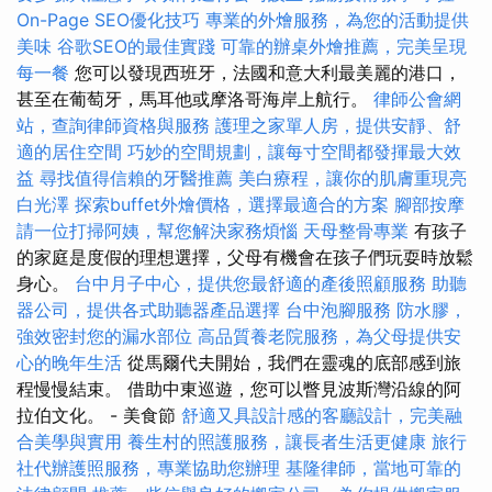
On-Page SEO優化技巧
專業的外燴服務，為您的活動提供
美味
谷歌SEO的最佳實踐
可靠的辦桌外燴推薦，完美呈現
每一餐
您可以發現西班牙，法國和意大利最美麗的港口，
甚至在葡萄牙，馬耳他或摩洛哥海岸上航行。
律師公會網
站，查詢律師資格與服務
護理之家單人房，提供安靜、舒
適的居住空間
巧妙的空間規劃，讓每寸空間都發揮最大效
益
尋找值得信賴的牙醫推薦
美白療程，讓你的肌膚重現亮
白光澤
探索buffet外燴價格，選擇最適合的方案
腳部按摩
請一位打掃阿姨，幫您解決家務煩惱
天母整骨專業
有孩子
的家庭是度假的理想選擇，父母有機會在孩子們玩耍時放鬆
身心。
台中月子中心，提供您最舒適的產後照顧服務
助聽
器公司，提供各式助聽器產品選擇
台中泡腳服務
防水膠，
強效密封您的漏水部位
高品質養老院服務，為父母提供安
心的晚年生活
從馬爾代夫開始，我們在靈魂的底部感到旅
程慢慢結束。 借助中東巡遊，您可以瞥見波斯灣沿線的阿
拉伯文化。 - 美食節
舒適又具設計感的客廳設計，完美融
合美學與實用
養生村的照護服務，讓長者生活更健康
旅行
社代辦護照服務，專業協助您辦理
基隆律師，當地可靠的