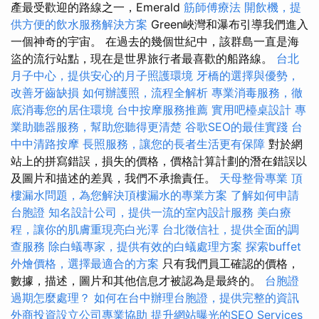
產最受歡迎的路線之一，Emerald
筋師傅療法
開飲機，提
供方便的飲水服務解決方案
Green峽灣和瀑布引導我們進入
一個神奇的宇宙。 在過去的幾個世紀中，該群島一直是海
盜的流行站點，現在是世界旅行者最喜歡的船路線。
台北
月子中心，提供安心的月子照護環境
牙橋的選擇與優勢，
改善牙齒缺損
如何辦護照，流程全解析
專業消毒服務，徹
底消毒您的居住環境
台中按摩服務推薦
實用吧檯桌設計
專
業助聽器服務，幫助您聽得更清楚
谷歌SEO的最佳實踐
台
中中清路按摩
長照服務，讓您的長者生活更有保障
對於網
站上的拼寫錯誤，損失的價格，價格計算計劃的潛在錯誤以
及圖片和描述的差異，我們不承擔責任。
天母整骨專業
頂
樓漏水問題，為您解決頂樓漏水的專業方案
了解如何申請
台胞證
知名設計公司，提供一流的室內設計服務
美白療
程，讓你的肌膚重現亮白光澤
台北徵信社，提供全面的調
查服務
除白蟻專家，提供有效的白蟻處理方案
探索buffet
外燴價格，選擇最適合的方案
只有我們員工確認的價格，
數據，描述，圖片和其他信息才被認為是最終的。
台胞證
過期怎麼處理？
如何在台中辦理台胞證，提供完整的資訊
外商投資設立公司專業協助
提升網站曝光的SEO Services