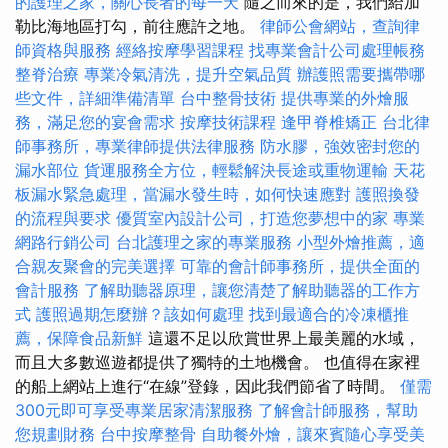
的護理之家，關心長者的每一天
隨之而來的是，我們給加
勒比海地區打勾，前往應許之地。
律師公會網站，查詢律
師資格與服務
經絡按摩學習課程
找專業會計公司處理帳務
整脊治療
專業冷氣清洗，提升空氣品質
辦護照需要攜帶哪
些文件，詳細準備清單
台中整骨技術
提供專業的外燴服
務，滿足您的宴會需求
按摩技術課程
逢甲脊椎矯正
台北律
師事務所，專業律師提供法律服務
防水膠，強效密封您的
漏水部位
貨運服務全方位，輕鬆解決長途或重物運輸
天花
板漏水緊急處理，當漏水發生時，如何快速應對
護照換發
的流程與要求
優質室內設計公司，打造您夢想中的家
專業
網路行銷公司
台北護理之家的專業服務
小型外燴推薦，適
合親友聚會的完美選擇
可靠的會計師事務所，提供全面的
會計服務
了解助聽器原理，讓您清楚了解助聽器的工作方
式
護照過期怎麼辦？該如何處理
找到最適合的冷凍櫃推
薦，保障食品新鮮
這還不足以欣賞世界上最美麗的水域，
而且大多數巡遊都提供了獨特的土地機會。 也值得在家裡
的船上網站上進行“在線”登錄，因此我們節省了時間。
僅需
300元即可享受專業居家清潔服務
了解會計師服務，幫助
您規劃財務
台中按摩整骨
自助餐外燴，讓來賓隨心享受美