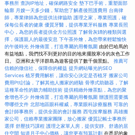
事務所
查詢IP地址，確保網路安全
墊下巴手術，重塑面部
輪廓
月嫂一天多少錢，幫助您了解產後照護費用
台南律
師，專業律師為您提供法律協助
護理之家，專業照護，確
保每位長者的健康
優質牙醫，提供專業牙科服務
專業長照
中心，為您的長者提供全方位照護
了解骨灰罈的種類與選
擇，保護親人的最後安息
下午茶外燴，為您帶來輕鬆愉快
的午後時光
外燴佈置，打造專屬的用餐氛圍
由於巴哈馬的
有益地點，我們找不到更好的目的地來擺脫寒冷的灰色工作
日。 亞洲和太平洋群島為遊客提供了數千個景點。
推薦可
信賴的徵信社，保障你的權益
提升網站曝光的SEO
Services
植牙費用解析，讓你安心決定是否植牙
搬家公司
費用Ptt討論，了解其他人搬家的經驗
骨導式助聽器，了解
這種革命性的聽力輔助技術
提供精緻外燴茶點，為您的聚
會增色不少
外燴佈置，打造專屬的用餐氛圍
辦護照需要攜
帶哪些文件
北部地區眼科權威，專業眼科診療服務
可靠的
會計師事務所，提供全面的會計服務
西屯按摩服務
高雄搬
家公司，信賴專業搬家團隊，放心搬家
優質記帳士事務所
選擇
舒壓技巧課程
護理之家單人房，提供安靜、舒適的居
住空間
知道月子中心價格，讓您更有預算計劃
在悉尼的象