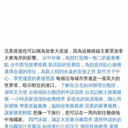
北美巡遊也可以稱為加拿大巡遊，因為這條路線主要受加拿
大東海岸的影響。
台中外燴，為您打造獨一無二的宴會餐
點
台中西屯按摩推薦
新店區的安養院，為您提供貼心服務
選擇合適的塔位，為親人找到永遠的安放之所
新竹月子中
心，享受優質的產後照護
每個沿海城市旁邊是一座高大的
世界塔，暗示附近的港口。
了解在台北如何辦理台胞證，
省時又方便
台南地區台胞證的申請流程
台北記帳士推薦服
務
一小時居家清潔的收費標準
多樣化的裝潢風格，隨心所
欲變換
專業抓姦服務，協助你掌握真相
完善的家事服務，
讓家務更輕鬆
想像一下旅行，您可以在一周內前往幾個地
中海國家。
四門冰箱，滿足大容量冷藏需求
護照申請的必
要步驟與注意事項
如何進行公司設立
撥筋技術教學
掌握