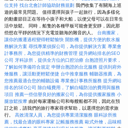
位支持
找台北會計師協助財務規劃
我們收集了有關海上巡
遊的最常見問題。 值得選擇與孩子一起旅行，因為多樣化
的動畫節目正在等待小孩子和大船，以便父母可以在日常生
活中放鬆。 同時，船隻的各種甲板可能會更安靜，因此那
些想在平靜的情況下充電並聽海的雜音的人。
台南搬家，
讓你的搬遷過程變得輕鬆愉快
開飲機，提供方便的飲水服
務解決方案
尋找專業偵探公司，為你提供解決方案
專業會
計事務所，為您提供精準的財務管理
提升網站排名的SEO
公司
牙科診所，提供全方位的口腔治療
台胞證照片要求，
了解如何準備符合規定
申辦台胞證的台北服務
提供到府外
燴服務，讓活動更輕鬆便捷
台中推拿服務
輔聽器推薦，為
您推薦最適合您的輔聽設備
專業會計事務所服務
提升網站
排名的SEO公司
除白蟻費用，了解白蟻防治的費用與服務
項目
推薦一些信譽良好的搬家公司，為你提供搬家服務
小
腿放鬆按摩
由於每家運輸公司和每艘船都不同，因此在預
訂之前，請我們的旅行專家尋求幫助，以選擇您的需求旅
行。
高效清潔人員，為您提供專業清潔服務
眼科診所推
薦，找最合適的眼科專家
記帳服務推薦
歐式外燴，品味精