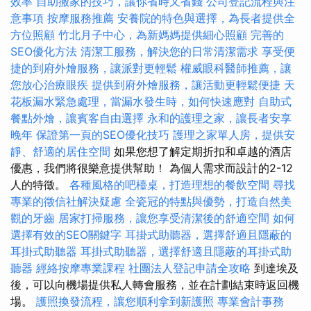
效率
自助搬家的技巧，讓你省時又省錢
公司登記流程與注
意事項
按摩服務推薦
安養院的特色與選擇，為長者提供全
方位照顧
竹北月子中心，為新媽媽提供細心照顧
完善的
SEO優化方法
清潔工服務，解決您的日常清潔需求
享受便
捷的到府外燴服務，讓派對更輕鬆
權威眼科醫師推薦，讓
您放心治療眼疾
提供到府外燴服務，讓活動更輕鬆便捷
天
花板漏水緊急處理，當漏水發生時，如何快速應對
自助式
餐點外燴，讓賓客自由選擇
永和的護理之家，讓長者安享
晚年
保證第一頁的SEO優化技巧
護理之家單人房，提供安
靜、舒適的居住空間
如果您想了解定期折扣和卓越的酒店
優惠，我們將很樂意提供幫助！ 為個人需求而設計的2-12
人的特徵。
各種風格的吧檯桌，打造理想的餐飲空間
尋找
專業的徵信社解決疑慮
全瓷冠的特點與優勢，打造自然美
觀的牙齒
居家打掃服務，讓您享受清潔後的舒適空間
如何
選擇有效的SEO關鍵字
耳掛式助聽器，選擇舒適且隱蔽的
耳掛式助聽器
耳掛式助聽器，選擇舒適且隱蔽的耳掛式助
聽器
經絡按摩專業課程
社團法人登記申請全攻略
到達埃及
後，可以向機場提供私人轉會服務，並在計劃結束時返回機
場。
護照換發流程，讓您順利拿到新護照
專業會計事務