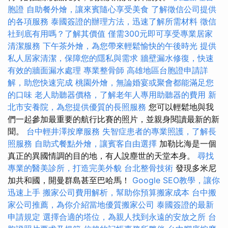
胞證
自助餐外燴，讓來賓隨心享受美食
了解徵信公司提供
的各項服務
泰國簽證的辦理方法，迅速了解所需材料
徵信
社到底有用嗎？了解其價值
僅需300元即可享受專業居家
清潔服務
下午茶外燴，為您帶來輕鬆愉快的午後時光
提供
私人居家清潔，保障您的隱私與需求
牆壁漏水修復，快速
有效的牆面漏水處理
專業整骨師
高雄地區台胞證申請詳
解，助您快速完成
桃園外燴，無論婚宴或聚會都能滿足您
的口味
老人助聽器價格，了解老年人專用助聽器的費用
新
北市安養院，為您提供優質的長照服務
您可以輕鬆地與我
們一起參加最重要的航行比賽的照片，並親身閱讀最新的新
聞。
台中輕井澤按摩服務
失智症患者的專業照護，了解長
照服務
自助式餐點外燴，讓賓客自由選擇
加勒比海是一個
真正的異國情調的目的地，有人說塵世的天堂本身。
尋找
專業的醫美診所，打造完美外貌
台北整骨技術
發現多米尼
加共和國，開曼群島甚至巴哈馬！
Google SEO教學，讓你
迅速上手
搬家公司費用解析，幫助你預算搬家成本
台中搬
家公司推薦，為你介紹當地優質搬家公司
泰國簽證的最新
申請規定
選擇合適的塔位，為親人找到永遠的安放之所
台