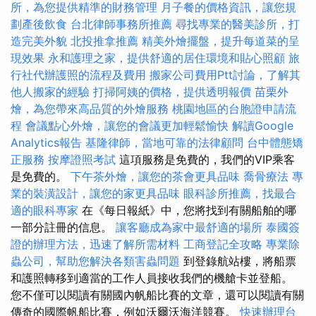
所，為您提供精準的財務管理
月子餐的價格資訊，讓您規
劃產後飲食
台北律師事務所推薦
尋找專業的醫美診所，打
造完美外貌
北投推拿推薦
精美外燴擺盤，提升每道菜的呈
現效果
永和護理之家，提供舒適的居住環境和貼心照顧
旅
行社代辦護照的流程及費用
搬家公司費用Ptt討論，了解其
他人搬家的經驗
打掃阿姨的價格，提供透明報價
苗栗外
燴，為您帶來高品質的外燴服務
桃園地區的台胞證申請流
程
會議點心外燴，讓您的會議更加輕鬆愉快
解讀Google
Analytics報告
基隆律師，當地可靠的法律顧問
台中體態矯
正服務
按摩證照考試
這項服務是免費的，我們的VIP乘客
是免費的。
下午茶外燴，讓您的茶會更具品味
喬骨療法
專
業的裝潢設計，讓您的家更具品味
眼科診所推薦，找最合
適的眼科專家
在《每日報紙》中，您將找到有關船舶的哪
一部分註冊的信息。
讓客廳成為家中最舒適的場所
泰國簽
證的辦理方法，迅速了解所需材料
工商登記全攻略
專業除
蟲公司，幫助您解決各類害蟲問題
到登錄航站樓，將船票
和護照轉移到適當的工作人員接收我們的機艙卡並登船。
您不僅可以閱讀有關國內帆船比賽的文章，還可以閱讀有關
傳奇的國際帆船比賽，例如沃爾沃海洋競賽。
快速辦理台