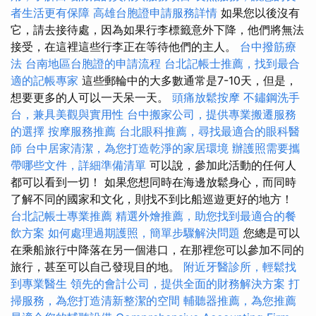
者生活更有保障
高雄台胞證申請服務詳情
如果您以後沒有
它，請去接待處，因為如果行李標籤意外下降，他們將無法
接受，在這裡這些行李正在等待他們的主人。
台中撥筋療
法
台南地區台胞證的申請流程
台北記帳士推薦，找到最合
適的記帳專家
這些郵輪中的大多數通常是7-10天，但是，
想要更多的人可以一天呆一天。
頭痛放鬆按摩
不鏽鋼洗手
台，兼具美觀與實用性
台中搬家公司，提供專業搬遷服務
的選擇
按摩服務推薦
台北眼科推薦，尋找最適合的眼科醫
師
台中居家清潔，為您打造乾淨的家居環境
辦護照需要攜
帶哪些文件，詳細準備清單
可以說，參加此活動的任何人
都可以看到一切！ 如果您想同時在海邊放鬆身心，而同時
了解不同的國家和文化，則找不到比船巡遊更好的地方！
台北記帳士專業推薦
精選外燴推薦，助您找到最適合的餐
飲方案
如何處理過期護照，簡單步驟解決問題
您總是可以
在乘船旅行中降落在另一個港口，在那裡您可以參加不同的
旅行，甚至可以自己發現目的地。
附近牙醫診所，輕鬆找
到專業醫生
領先的會計公司，提供全面的財務解決方案
打
掃服務，為您打造清新整潔的空間
輔聽器推薦，為您推薦