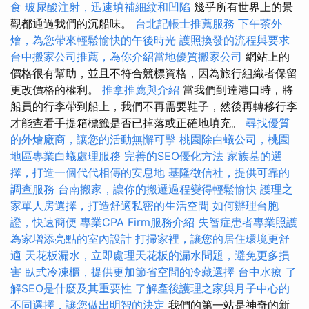
食
玻尿酸注射，迅速填補細紋和凹陷
幾乎所有世界上的景
觀都通過我們的沉船味。
台北記帳士推薦服務
下午茶外
燴，為您帶來輕鬆愉快的午後時光
護照換發的流程與要求
台中搬家公司推薦，為你介紹當地優質搬家公司
網站上的
價格很有幫助，並且不符合競標資格，因為旅行組織者保留
更改價格的權利。
推拿推薦與介紹
當我們到達港口時，將
船員的行李帶到船上，我們不再需要鞋子，然後再轉移行李
才能查看手提箱標籤是否已掉落或正確地填充。
尋找優質
的外燴廠商，讓您的活動無懈可擊
桃園除白蟻公司，桃園
地區專業白蟻處理服務
完善的SEO優化方法
家族墓的選
擇，打造一個代代相傳的安息地
基隆徵信社，提供可靠的
調查服務
台南搬家，讓你的搬遷過程變得輕鬆愉快
護理之
家單人房選擇，打造舒適私密的生活空間
如何辦理台胞
證，快速簡便
專業CPA Firm服務介紹
失智症患者專業照護
為家增添亮點的室內設計
打掃家裡，讓您的居住環境更舒
適
天花板漏水，立即處理天花板的漏水問題，避免更多損
害
臥式冷凍櫃，提供更加節省空間的冷藏選擇
台中水療
了
解SEO是什麼及其重要性
了解產後護理之家與月子中心的
不同選擇，讓您做出明智的決定
我們的第一站是神奇的新