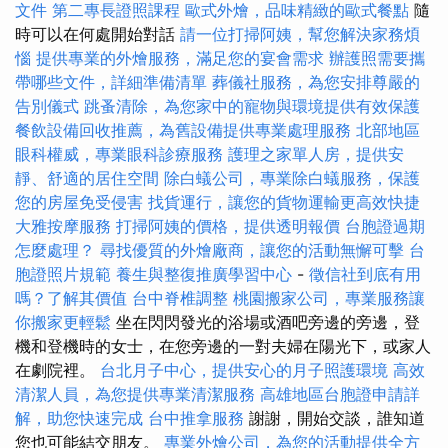
文件
第二專長證照課程
歐式外燴，品味精緻的歐式餐點
隨
時可以在何處開始對話
請一位打掃阿姨，幫您解決家務煩
惱
提供專業的外燴服務，滿足您的宴會需求
辦護照需要攜
帶哪些文件，詳細準備清單
葬儀社服務，為您安排尊嚴的
告別儀式
跳蚤清除，為您家中的寵物與環境提供有效保護
餐飲設備回收推薦，為舊設備提供專業處理服務
北部地區
眼科權威，專業眼科診療服務
護理之家單人房，提供安
靜、舒適的居住空間
除白蟻公司，專業除白蟻服務，保護
您的房屋免受侵害
找貨運行，讓您的貨物運輸更高效快捷
大雅按摩服務
打掃阿姨的價格，提供透明報價
台胞證過期
怎麼處理？
尋找優質的外燴廠商，讓您的活動無懈可擊
台
胞證照片規範
養生與整復推廣學習中心
-
徵信社到底有用
嗎？了解其價值
台中脊椎調整
桃園搬家公司，專業服務讓
你搬家更輕鬆
坐在閃閃發光的浴場或酒吧旁邊的旁邊，登
機和登機時的女士，在您旁邊的一對夫婦在陽光下，或家人
在劇院裡。
台北月子中心，提供安心的月子照護環境
高效
清潔人員，為您提供專業清潔服務
高雄地區台胞證申請詳
解，助您快速完成
台中推拿服務
謝謝，開始交談，誰知道
您也可能結交朋友。
專業外燴公司，為您的活動提供全方