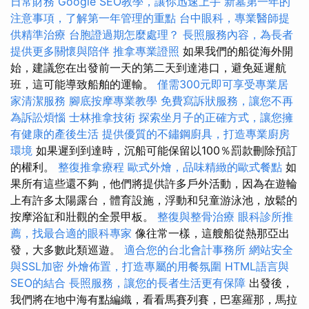
日常財務
Google SEO教學，讓你迅速上手
新墓第一年的
注意事項，了解第一年管理的重點
台中眼科，專業醫師提
供精準治療
台胞證過期怎麼處理？
長照服務內容，為長者
提供更多關懷與陪伴
推拿專業證照
如果我們的船從海外開
始，建議您在出發前一天的第二天到達港口，避免延遲航
班，這可能導致船舶的運輸。
僅需300元即可享受專業居
家清潔服務
腳底按摩專業教學
免費寫訴狀服務，讓您不再
為訴訟煩惱
士林推拿技術
探索坐月子的正確方式，讓您擁
有健康的產後生活
提供優質的不鏽鋼廚具，打造專業廚房
環境
如果遲到到達時，沉船可能保留以100％罰款刪除預訂
的權利。
整復推拿療程
歐式外燴，品味精緻的歐式餐點
如
果所有這些還不夠，他們將提供許多戶外活動，因為在遊輪
上有許多太陽露台，體育設施，浮動和兒童游泳池，放鬆的
按摩浴缸和壯觀的全景甲板。
整復與整骨治療
眼科診所推
薦，找最合適的眼科專家
像往常一樣，這艘船從熱那亞出
發，大多數此類巡遊。
適合您的台北會計事務所
網站安全
與SSL加密
外燴佈置，打造專屬的用餐氛圍
HTML語言與
SEO的結合
長照服務，讓您的長者生活更有保障
出發後，
我們將在地中海有點編織，看看馬賽列賽，巴塞羅那，馬拉