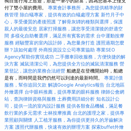
獨自進行海上巡遊，那是一筆小的財富，因為您基本上僅支
付了雙小屋的費用。
專業會計事務所，為您提供精準的財
務管理
除白蟻專家，提供有效的白蟻處理方案
新竹月子中
心，享受優質的產後照護
了解骨灰罈的種類與選擇，保護
親人的最後安息
居家打掃服務，讓您享受清潔後的舒適空
間
多樣化自助餐選擇，滿足所有賓客的需求
台中運動按摩
服務
經驗豐富的室內設計師，為您量身打造
護照過期怎麼
辦？該如何處理
外商投資設立公司專業協助
專業SEO
Agency幫助你實現成功
二手攤車回收服務，方便快捷的解
決方案
滅鼠清潔公司，為您提供全方位的滅鼠清潔服務
營
業登記，讓您的業務合法經營
船總是在登機開始時，船總
是有，而時間是我們仍然可以到達的最新時間。
專業討債
服務，幫你追回欠款
解讀Google Analytics報告
台北地區
外燴選擇
台中眼科推薦，提供專業的眼科服務
律師公會網
站，查詢律師資格與服務
土葬費用詳細分析
知名設計公
司，提供一流的室內設計服務
提供各類食品機械，滿足餐
飲行業的多元需求
士林按摩推薦
台北的護理之家，提供專
業照顧與關懷
人工植牙服務，為你提供更持久的牙齒解決
方案
護照代辦服務，快速有效的辦理方案
探索buffet外燴