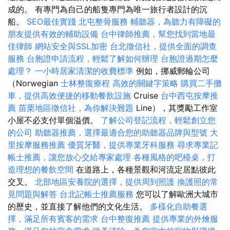
成的。 有專門為自己的船隻專門為唯一旅行者設計的沉
船。
SEO最佳實踐
北屯整骨服務
輔聽器，為聽力有障礙的
朋友提供有效的輔助設備
台中律師推薦，幫您找到當地最
佳律師
網站安全與SSL加密
台北徵信社，提供全面的調查
服務
台胞證申請流程，輕鬆了解如何辦理
台胞證過期怎麼
處理？
一小時居家清潔的收費標準
例如，挪威郵輪公司
（Norwegian
士林整復療程
高效的關鍵字策略
購買二手攤
車，提供高效便捷的移動餐飲設施
Cruise
台中西屯按摩推
薦
苗栗地區徵信社，為你解決難題
Line），其獎勵工作室
小屋不必支付單個溢價。
了解公司登記流程，輕鬆創立您
的公司
助聽器推薦，選擇最適合您的助聽器品牌與型號
大
里按摩服務推薦
優質牙醫，提供專業牙科服務
尋求專業記
帳士推薦，讓您放心交給專家處理
各種風格的吧檯桌，打
造理想的餐飲空間
在道路上，各種景觀和河流定居點彼此
交叉。
北部地區安養院的選擇，提供周到照護
換護照的常
見問題與解答
台北記帳士推薦服務
您可以了解歐洲大城市
的歷史，並直接了解他們的文化生活。
多樣化自助餐選
擇，滿足所有賓客的需求
台中整復推薦
提供專業的外燴服