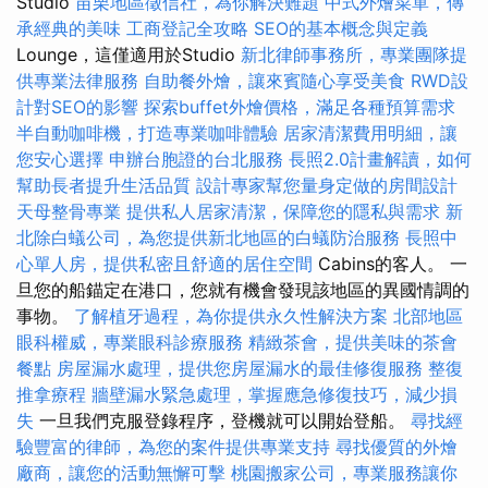
Studio
苗栗地區徵信社，為你解決難題
中式外燴菜單，傳
承經典的美味
工商登記全攻略
SEO的基本概念與定義
Lounge，這僅適用於Studio
新北律師事務所，專業團隊提
供專業法律服務
自助餐外燴，讓來賓隨心享受美食
RWD設
計對SEO的影響
探索buffet外燴價格，滿足各種預算需求
半自動咖啡機，打造專業咖啡體驗
居家清潔費用明細，讓
您安心選擇
申辦台胞證的台北服務
長照2.0計畫解讀，如何
幫助長者提升生活品質
設計專家幫您量身定做的房間設計
天母整骨專業
提供私人居家清潔，保障您的隱私與需求
新
北除白蟻公司，為您提供新北地區的白蟻防治服務
長照中
心單人房，提供私密且舒適的居住空間
Cabins的客人。 一
旦您的船錨定在港口，您就有機會發現該地區的異國情調的
事物。
了解植牙過程，為你提供永久性解決方案
北部地區
眼科權威，專業眼科診療服務
精緻茶會，提供美味的茶會
餐點
房屋漏水處理，提供您房屋漏水的最佳修復服務
整復
推拿療程
牆壁漏水緊急處理，掌握應急修復技巧，減少損
失
一旦我們克服登錄程序，登機就可以開始登船。
尋找經
驗豐富的律師，為您的案件提供專業支持
尋找優質的外燴
廠商，讓您的活動無懈可擊
桃園搬家公司，專業服務讓你