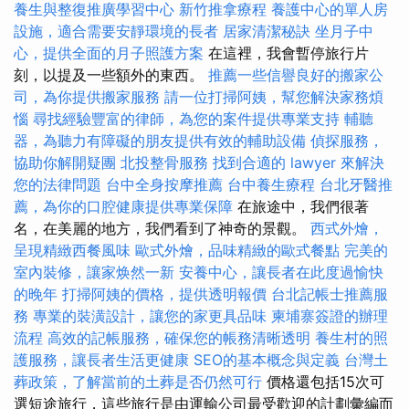
養生與整復推廣學習中心
新竹推拿療程
養護中心的單人房
設施，適合需要安靜環境的長者
居家清潔秘訣
坐月子中
心，提供全面的月子照護方案
在這裡，我會暫停旅行片
刻，以提及一些額外的東西。
推薦一些信譽良好的搬家公
司，為你提供搬家服務
請一位打掃阿姨，幫您解決家務煩
惱
尋找經驗豐富的律師，為您的案件提供專業支持
輔聽
器，為聽力有障礙的朋友提供有效的輔助設備
偵探服務，
協助你解開疑團
北投整骨服務
找到合適的 lawyer 來解決
您的法律問題
台中全身按摩推薦
台中養生療程
台北牙醫推
薦，為你的口腔健康提供專業保障
在旅途中，我們很著
名，在美麗的地方，我們看到了神奇的景觀。
西式外燴，
呈現精緻西餐風味
歐式外燴，品味精緻的歐式餐點
完美的
室內裝修，讓家焕然一新
安養中心，讓長者在此度過愉快
的晚年
打掃阿姨的價格，提供透明報價
台北記帳士推薦服
務
專業的裝潢設計，讓您的家更具品味
柬埔寨簽證的辦理
流程
高效的記帳服務，確保您的帳務清晰透明
養生村的照
護服務，讓長者生活更健康
SEO的基本概念與定義
台灣土
葬政策，了解當前的土葬是否仍然可行
價格還包括15次可
選短途旅行，這些旅行是由運輸公司最受歡迎的計劃彙編而