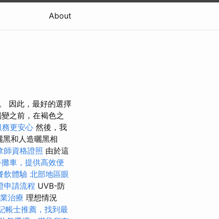
About
。 因此，最好的選擇
褐變之前，在褐色之
服務更安心
然後，我
曬黑和人造曬黑相
拿師資格證照
由於這
手攤車，提供高效便
餐飲體驗
北部地區眼
證申請流程
UVB-防
業治療
理想情況
記帳士推薦，找到最