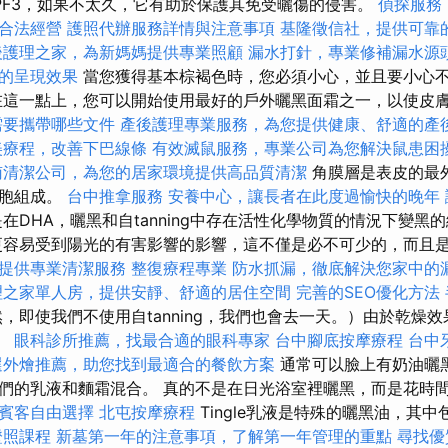
PF3，如果不太久，它有助於保護其免受曬傷的侵害。
偵探服務
合法經營
護照代辦服務詳情與注意事項
基隆徵信社，提供可靠
後護理之家，為新媽媽提供專業照顧
漏水打針，專業修補漏水源
的呈現效果
當您獲得基本棕褐色時，您必須小心，並且要小心
在這一點上，您可以開始使用最好的戶外曬黑面霜之一，以使皮
需要攜帶哪些文件
產後護理專業服務，為您提供健康、舒適的產
美療程，改善下巴線條
有效滅鼠服務，專業公司為您解決鼠患困
南清潔公司，為您的居家環境提供高品質清潔
角膜層是表皮的最
細胞組成。
台中推拿服務
安養中心，讓長者在此度過愉快的晚年
在DHA，曬黑和自tanning中存在活性化學物質的情況下變黑
其更容易受到陽光的有害影響的影響，這不僅是必不可少的，而且
提供專業清潔服務
整復療程專業
防水抓漏，徹底解決您家中的
理之家單人房，提供安靜、舒適的居住空間
完善的SEO優化方法
，即使我們不使用自tanning，我們也會去一天。）由於乾燥
。
眼科診所推薦，找最合適的眼科專家
台中腳底按摩療程
台中
選外燴推薦，助您找到最適合的餐飲方案
通常可以臉上有奶油曬
們的乳液和麵霜混合。 真的不是在日光浴室裡曬黑，而是花時
賓客自由選擇
北屯按摩療程
Tingle乳液是特殊的曬黑油，其
證照課程
新墓第一年的注意事項，了解第一年管理的重點
尋找優