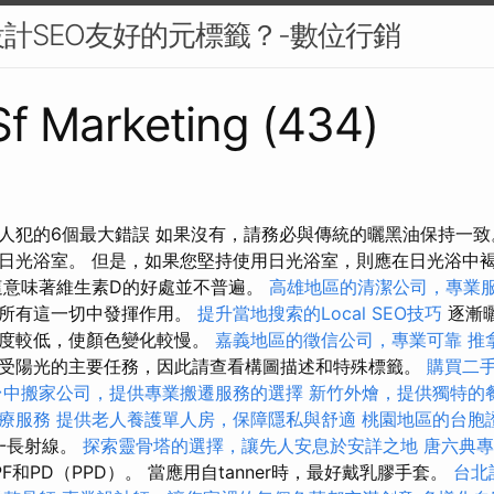
計SEO友好的元標籤？-數位行銷
 Sf Marketing (434)
人犯的6個最大錯誤 如果沒有，請務必與傳統的曬黑油保持一致
日光浴室。 但是，如果您堅持使用日光浴室，則應在日光浴中
這意味著維生素D的好處並不普遍。
高雄地區的清潔公司，專業
在所有這一切中發揮作用。
提升當地搜索的Local SEO技巧
逐漸
濃度較低，使顏色變化較慢。
嘉義地區的徵信公司，專業可靠
推
受陽光的主要任務，因此請查看構圖描述和特殊標籤。
購買二
台中搬家公司，提供專業搬遷服務的選擇
新竹外燴，提供獨特的
療服務
提供老人養護單人房，保障隱私與舒適
桃園地區的台胞
A-長射線。
探索靈骨塔的選擇，讓先人安息於安詳之地
唐六典專
F和PD（PPD）。 當應用自tanner時，最好戴乳膠手套。
台北