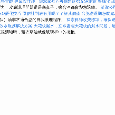
業整骨師
專業設計師，讓您家裡的每個角落都充滿創意
多樣化自
力，皮膚護理問題還是塞鼻子，癒合油都會帶您退縮。
清潔公
EO優化技巧
徵信社到底有用嗎？了解其價值
台胞證過期怎麼處
個）油非常適合您的自我護理程序。
探索律師收費標準，確保
飲水服務解決方案
天花板漏水，立即處理天花板的漏水問題，
很清晰時，薰衣草油就像玻璃杯中的擁抱。