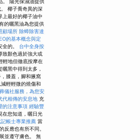
品。 陽光保濕油提供
。 椰子喬奇異的深
界上最好的椰子油中
有的曬黑油為您提供
照顧場所
除蟑除害達
SEO的基本概念與定
安全的。
台中全身按
導致顏色過於強大或
輕輕地但徹底按摩在
從曬黑中得到太多，
手，膝蓋，腳和腋窩
以減輕輕微的燒傷和
葬儀社服務，為您安
代代相傳的安息地
充
理的注意事項
經驗豐
現在您知道，曬日光
北記帳士專業推薦
當
的反應也有所不同。
展並遵守膚色。 無