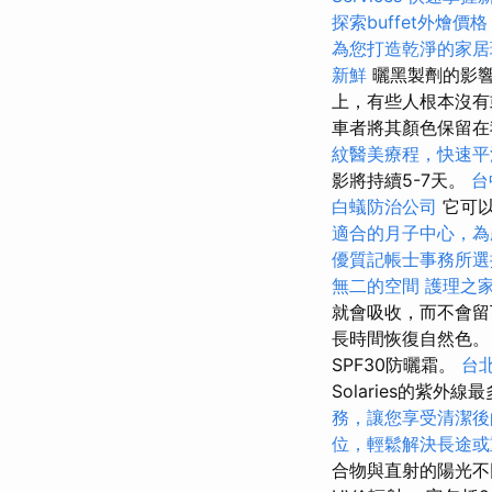
探索buffet外燴
為您打造乾淨的家居
新鮮
曬黑製劑的影
上，有些人根本沒
車者將其顏色保留在
紋醫美療程，快速平
影將持續5-7天。
台
白蟻防治公司
它可以
適合的月子中心，為
優質記帳士事務所選
無二的空間
護理之
就會吸收，而不會留
長時間恢復自然色
SPF30防曬霜。
台
Solaries的紫
務，讓您享受清潔後
位，輕鬆解決長途或
合物與直射的陽光