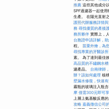
推薦
這些其他成分
SPF過濾器一起使
生產。 在陽光直射
護照代辦服務詳情與
務
尋找優質的產後
務所夥伴
實際上，人
台胞證申請詳解，助
程。
苗栗外燴，為
尋找專業的牙醫診所
素。 為了達到最佳
高品質的不鏽鋼水槽
濾產品。
台南律師
辦？該如何處理
核桃
壁漏水修復，快速有
霧瓶的玻璃注入瓶含
摩
僅需300元即可
上層上氨基酸反應
攻略
嘉義徵信公司