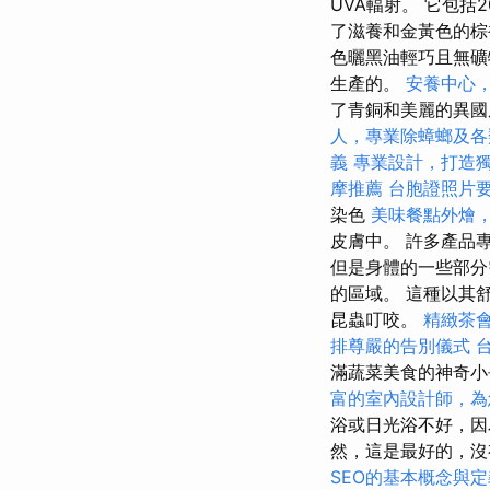
UVA輻射。 它包括
了滋養和金黃色的棕
色曬黑油輕巧且無
生產的。
安養中心
了青銅和美麗的異
人，專業除蟑螂及各
義
專業設計，打造
摩推薦
台胞證照片
染色
美味餐點外燴
皮膚中。 許多產品
但是身體的一些部分
的區域。 這種以其
昆蟲叮咬。
精緻茶
排尊嚴的告別儀式
滿蔬菜美食的神奇
富的室內設計師，為
浴或日光浴不好，因
然，這是最好的，沒
SEO的基本概念與定