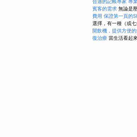
合適的記帳專家
專
賓客的需求
無論是壓
費用
保證第一頁的S
選擇，有一種（或七
開飲機，提供方便的
復治療
當生活看起來