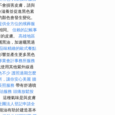
不會損害皮膚，請與
分滋養並促進黑色素
的顏色會發生變化。
提供全方位的殯葬服
膚相同。
信賴的記帳事
新的皮膚。
高雄地區
曬黑油，加速曬黑過
品味精緻的歐式餐點
影響並產生更多黑色
專業會計事務所服務
或使用其他紫外線過
色不少
護照過期怎麼
所，讓你安心美麗
牆
長照服務
帶有舒適噴
治服務
頭痛放鬆按
 這種氣味是與皮膚
社團法人登記申請全
能油有助於建造基本