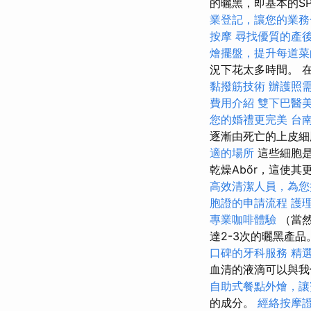
的曬黑，即基本的S
業登記，讓您的業務
按摩
尋找優質的產
燴擺盤，提升每道菜
況下花太多時間。 
黏撥筋技術
辦護照
費用介紹
雙下巴醫
您的婚禮更完美
台
逐漸由死亡的上皮
適的場所
這些細胞是
乾燥Abőr，這使
高效清潔人員，為您
胞證的申請流程
護
專業咖啡體驗
（當然
達2-3次的曬黑產品
口碑的牙科服務
精
血清的液滴可以與我
自助式餐點外燴，讓
的成分。
經絡按摩