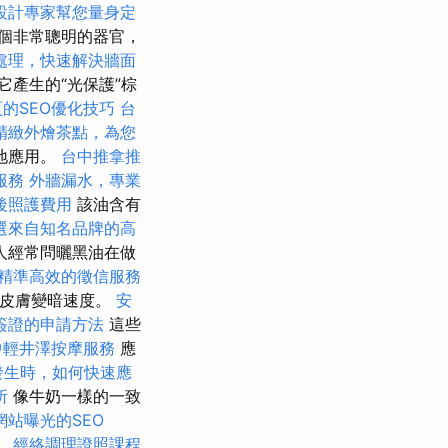
設計專家幫您量身定
個非常聰明的器官，
處理，快速解決牆面
它產生的“光保護”棕
的SEO優化技巧
台
精緻外燴茶點，為您
地應用。
台中推拿推
服務
外牆漏水，專業
後照護費用
該油含有
選來自知名品牌的高
人經常問曬黑油在做
精準高效的徵信服務
的皮膚變暗速度。
安
簽證的申請方法
這些
中輕井澤按摩服務
應
發生時，如何快速應
所
像牛奶一樣的一致
網站曝光的SEO
。
經絡調理證照課程