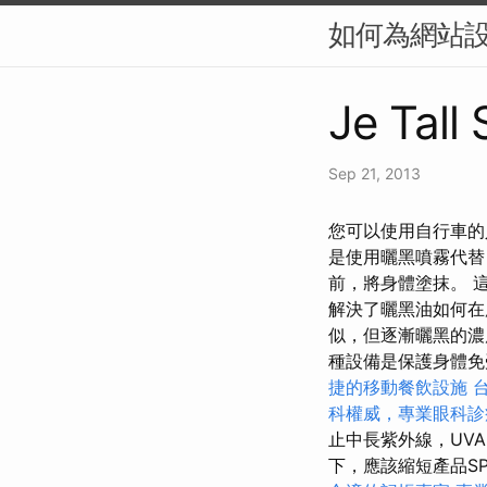
如何為網站設
Je Tall
Sep 21, 2013
您可以使用自行車的
是使用曬黑噴霧代替
前，將身體塗抹。 
解決了曬黑油如何
似，但逐漸曬黑的
種設備是保護身體免
捷的移動餐飲設施
科權威，專業眼科診
止中長紫外線，UV
下，應該縮短產品SP