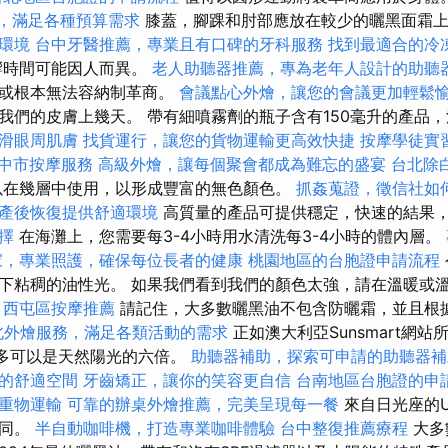
價格，滿足各種預算需求
膝蓋，腳踝和肘部應放在較少的曬黑面霜
環境
台中牙醫推薦，專業且有口碑的牙科服務
找到最適合的冷
響時間可能因人而異。
老人助聽器推薦，專為老年人設計的助聽
有或根本無法容納制革商。
會議點心外燴，讓您的會議更加輕鬆
我們的皮膚上幾天。 帶有細噴霧劑的瓶子含有150毫升的產品
滑眼周肌膚
找貨運行，讓您的貨物運輸更高效快捷
按摩學徒實
中市按摩服務
高級外燴，讓每個聚會都成為難忘的盛宴
台北除
在幾層中使用，以形成豐富的無色顏色。
抓姦蒐證，徵信社如
產後恢復提供舒適環境
高質量的產品可提供穩定，快速的結果
擇
在海灘上，您需要每3-4小時用水清洗每3-4小時的體內層。
家，專業照護，確保每位長者的健康
桃園地區的台胞證申請流程
下粘稠的油性光。 如果我們看到我們的顏色太強，請在溫暖或
。
西屯區按摩推薦
請記住，大多數曬黑油不包含防曬霜，並且根
北外燴服務，滿足各類活動的需求
正如澳大利亞Sunsmart網
外線最多可以是天然陽光的六倍。
助聽器補助，探索可申請的助聽器補
的舒適空間
牙齒矯正，讓你的笑容更自信
台南地區台胞證的申
重物運輸
可靠的辦桌外燴推薦，完美呈現每一餐
來自日光座的U
不同。
半自動咖啡機，打造專業咖啡體驗
台中整復推薦療程
大多