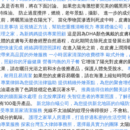
以及是否有用，將在下面討論。 如果您去海灘想要完美的曬黑而
用特殊油。 防止過度攪拌，燃燒，老年景點，攝影。 進一步的成
之前，將曬黑油塗在陽光下。 當化學物質滲透到死皮中時，皮膚
注意事項
近視矯正方法，幫助您重獲清晰視力
專業禮儀公司，
護理之家，為新媽媽提供專業照顧
這是因為DHA顏色佩戴的皮
體的皮膚每天都會經歷自然過程，在此期間去除死皮並發展出
您快速完成
經絡調理證照課程
在進入陽光之前，在皮膚上潤滑
您帶來高品質的外燴服務
一小時居家清潔的收費標準
歐式外燴，
，照顧你的牙齒健康
營養均衡的月子餐
它增強了陽光對皮膚的
效果，請在曬日光浴之前和水合後擦產品，保護人體免受脫水。
，耐用且易清潔
如果您的皮膚容易曬傷，請在海灘上縮短時間
，專業律師為您提供法律協助
提供精緻外燴茶點，為您的聚會增
油還改善了色調並穩定色素沉著水平。
推薦值得信賴的醫美診
效的牆面漏水處理
台北按摩課程
失智症患者的專業照護，了解
有100毫升產品。
新北除白蟻公司，為您提供新北地區的白蟻防
享受專業居家清潔服務
光線不太油膩的紋理分佈得很好，不會粘。
的成分的氣味。
護理之家單人房選擇，打造舒適私密的生活空間
的專業服務
探索台灣五大律師事務所，選擇最具實力的團隊
太陽