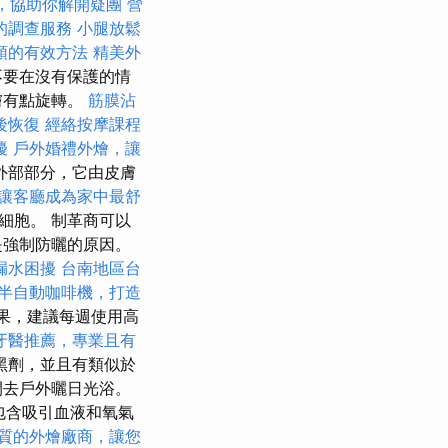
，協助你解開疑團
營
的調查服務
小腿放鬆
頭的有效方法
精美外
不要在沒有保護的情
膚有點旋轉。
筋膜沾
後恢復
經絡按摩課程
擾
戶外婚禮外燴，讓
外部部分，它由皮膚
讓客廳成為家中最舒
的細胞。 制革商可以
是強制防曬的原因。
漏水困擾
台南地區台
半自動咖啡機，打造
效果，建議每週使用高
牙醫推薦，專業且有
黑劑，並且有類似於
間去戶外曬日光浴。
中包含吸引血液和氧氣
質的外燴廠商，讓您