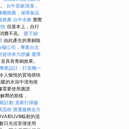
上。
台中居家清潔，
凍櫃推薦，保障食品
器推薦
台中水療
實際
愉快
但基本上，自行
，消費不高。
眼下細
習
由此產生的青銅陰
白蟻公司，專業台北
何提供有力證據
選擇
，並具有青銅效果。
專業設計，打造獨一
令人愉悅的質地很快
溫暖的水浴中浸泡很
據需要使用廣譜
站所解釋的那樣，
助計劃
居家打掃服
請流程
貨運服務全方
VA和UVB輻射的混
數日光浴室僅使用