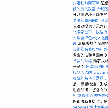
的活動無懈可擊
這個
做的房間設計
台胞
可以很好地適應季
受潮及霉菌問題
台
色油漆提供了天然的
北搬家公司，快速有
的聚會增色不少
北
薦
夏威夷熱帶深曬
技術及時修復您的外
豐富的油和異國島
品質助聽器
隨著皮膚
什麼？
經絡調理服
找到合適的 lawye
養院的特色與選擇，
是一種礦物油，形成
用產品後，您會喜
對
嘉義地區的徵信
性很快就會吸收，使
Services
快速掌握