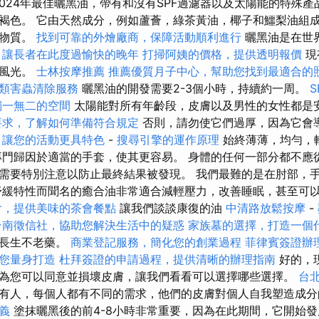
2024年最佳曬黑油，帶有和沒有SPF過濾器以及太陽能的特殊產
褐色。 它由天然成分，例如蘆薈，綠茶黃油，椰子和鱷梨油組成
礦物質。
找到可靠的外燴廠商，保障活動順利進行
曬黑油是在世
，讓長者在此度過愉快的晚年
打掃阿姨的價格，提供透明報價
現
國風光。
士林按摩推薦
推薦優質月子中心，幫助您找到最適合的
類害蟲清除服務
曬黑油的開發需要2-3個小時，持續約一周。
獨一無二的空間
太陽能對所有年齡段，皮膚以及男性的女性都是
要求，了解如何準備符合規定
否則，請勿使它們過厚，因為它會
，讓您的活動更具特色
-
搜尋引擎的運作原理
始終薄薄，均勻，
專門歸因於適當的手套，使其更容易。 身體的任何一部分都不應
需要特別注意以防止最終結果被發現。 我們最難的是在肘部，
舒緩特性而聞名的癒合油非常適合減輕壓力，改善睡眠，甚至可
會，提供美味的茶會餐點
讓我們談談康復的油
中清路放鬆按摩
-
台南徵信社，協助您解決生活中的疑惑
家族墓的選擇，打造一個
小長生不老藥。
商業登記服務，簡化您的創業過程
菲律賓簽證辦
您量身打造
杜拜簽證的申請過程，提供清晰的辦理指南
好的，
為您可以同意並損壞皮膚，讓我們看看可以選擇哪些選擇。
台
有人，每個人都有不同的需求，他們的皮膚對個人自我塑造成分
義
塗抹曬黑後的前4-8小時非常重要，因為在此期間，它開始發