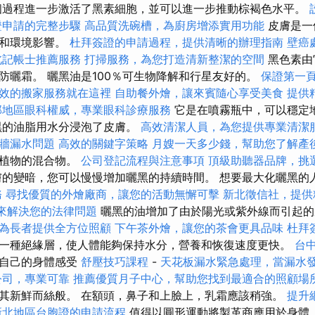
過程進一步激活了黑素細胞，並可以進一步推動棕褐色水平。
證申請的完整步驟
高品質洗碗槽，為廚房增添實用功能
皮膚是一
節和環境影響。
杜拜簽證的申請過程，提供清晰的辦理指南
壁癌
北記帳士推薦服務
打掃服務，為您打造清新整潔的空間
黑色素由
防曬霜。 曬黑油是100％可生物降解和行星友好的。
保證第一頁
效的搬家服務就在這裡
自助餐外燴，讓來賓隨心享受美食
提供
部地區眼科權威，專業眼科診療服務
它是在噴霧瓶中，可以穩定
黑的油脂用水分浸泡了皮膚。
高效清潔人員，為您提供專業清潔
牆漏水問題
高效的關鍵字策略
月嫂一天多少錢，幫助您了解產
嶼植物的混合物。
公司登記流程與注意事項
頂級助聽器品牌，挑
的變暗，您可以慢慢增加曬黑的持續時間。 想要最大化曬黑的
務
尋找優質的外燴廠商，讓您的活動無懈可擊
新北徵信社，提供
r 來解決您的法律問題
曬黑的油增加了由於陽光或紫外線而引起
為長者提供全方位照顧
下午茶外燴，讓您的茶會更具品味
杜拜
一種絕緣層，使人體能夠保持水分，營養和恢復速度更快。
台
歡自己的身體感受
舒壓技巧課程
-
天花板漏水緊急處理，當漏水
公司，專業可靠
推薦優質月子中心，幫助您找到最適合的照顧場
其新鮮而絲般。 在額頭，鼻子和上臉上，乳霜應該稍強。
提升
新北地區台胞證的申請流程
值得以圓形運動將製革商應用於身體