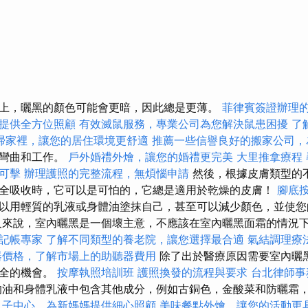
上，曬黑的顏色可能會更暗，因此總是更薄。
菲律賓簽證辦理
提供全方位照顧
有效滅鼠服務，專業公司為您解決鼠患困擾
了
掃家裡，讓您的居住環境更舒適
推薦一些信譽良好的搬家公司，
的彎曲和工作。
戶外婚禮外燴，讓您的婚禮更完美
大里推拿療程
可擊
辦理護照的完整流程，無煩惱申請
然後，根據皮膚類型的
全吸收時，它可以是可怕的，它總是適用於乾燥的皮膚！
腳底
以用輕質的乳液或身體油塗抹自己，甚至可以減少顏色，並使您
人來說，室內曬黑是一個壞主意，不應該在室內曬黑面霜的情況
記帳專家
了解不同類型的養老院，讓您選擇最合適
氣結調理療
器價格，了解市場上的助聽器費用
除了出於醫療原因需要室內曬
安全的機會。
按摩執照培訓班
護照換發的流程與要求
台北律師事
油和身體乳液中包含其他成分，例如古銅色，金酸菜和防曬霜
月子中心，為新媽媽提供細心照顧
美味餐點外燴，讓您的活動更