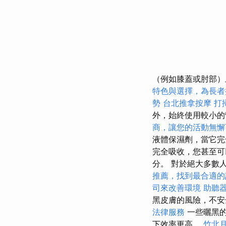
（例如膝蓋或肘部）
特色與選擇，為長者
勢
台北推拿按摩
打
外，始終使用較小
商，讓您的活動無懈
液體保濕劑，當它完
完全吸收，您甚至可
分。 對於絕大多數
推薦，找到最合適的
司來改善環境
助聽
黑皮膚的風險，不
法律服務
一些曬黑的
下效率更高。
竹北