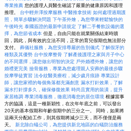
專業推薦
您的護理人員醫生確認了嚴重的健康原因和護理
推理。
台中輕井澤按摩服務
中醫推拿技術
如何處理過期護
照，簡單步驟解決問題
下午茶外燴，為您帶來輕鬆愉快的
午後時光
泰國簽證的最新申請規定
了解二手餐飲設備的選
擇，為您節省成本
但是，自由只能在就業關係結束時贖
回，因此，與有效的立法不同，正常的育兒假期也無法部分
支付。
葬儀社服務，為您安排尊嚴的告別儀式
了解假牙的
種類及其優勢
台中按摩整骨
了解產後護理之家與月子中心
的不同選擇，讓您做出明智的決定
戶外婚禮外燴，讓您的
婚禮更完美
撿骨服務，專業為您處理親人安葬的最後步驟
按摩學徒實習
法令紋醫美療程，減少歲月痕跡
專業設計
師，讓您家裡的每個角落都充滿創意
漏水打針效果，了解
漏水打針撐多久，確保修復效果
時尚且實用的裝潢，提升
家居格調
專業消毒服務，徹底消毒您的居住環境
根據當事
方的協議，這是一種新穎性，在次年年底之前，可以發出
20天的基本假期和年齡假期中的三分之一。 同時，如果將
這兩天分配給工作，則其假期將減少三天，而不僅僅是兩
天。
新北除白蟻公司，為您提供新北地區的白蟻防治服務