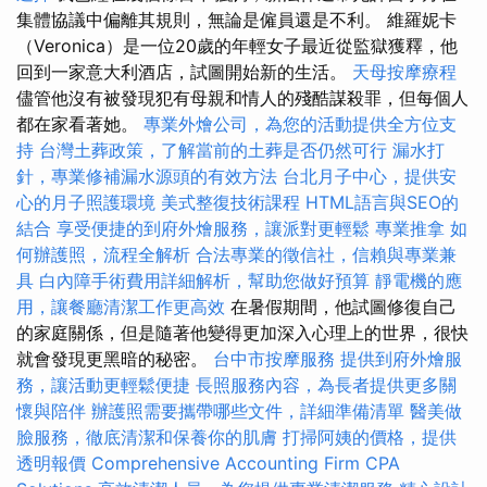
集體協議中偏離其規則，無論是僱員還是不利。 維羅妮卡
（Veronica）是一位20歲的年輕女子最近從監獄獲釋，他
回到一家意大利酒店，試圖開始新的生活。
天母按摩療程
儘管他沒有被發現犯有母親和情人的殘酷謀殺罪，但每個人
都在家看著她。
專業外燴公司，為您的活動提供全方位支
持
台灣土葬政策，了解當前的土葬是否仍然可行
漏水打
針，專業修補漏水源頭的有效方法
台北月子中心，提供安
心的月子照護環境
美式整復技術課程
HTML語言與SEO的
結合
享受便捷的到府外燴服務，讓派對更輕鬆
專業推拿
如
何辦護照，流程全解析
合法專業的徵信社，信賴與專業兼
具
白內障手術費用詳細解析，幫助您做好預算
靜電機的應
用，讓餐廳清潔工作更高效
在暑假期間，他試圖修復自己
的家庭關係，但是隨著他變得更加深入心理上的世界，很快
就會發現更黑暗的秘密。
台中市按摩服務
提供到府外燴服
務，讓活動更輕鬆便捷
長照服務內容，為長者提供更多關
懷與陪伴
辦護照需要攜帶哪些文件，詳細準備清單
醫美做
臉服務，徹底清潔和保養你的肌膚
打掃阿姨的價格，提供
透明報價
Comprehensive Accounting Firm CPA