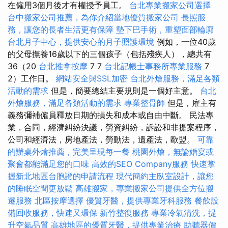
在僱用3個月後才有權授予員工。
台北專業搬家公司選擇
台中搬家公司推薦，為你介紹當地優質搬家公司
長照服
務，讓您的長者生活更有保障
墊下巴手術，重塑面部輪廓
台北月子中心，提供安心的月子照護環境
例如，一位40歲
的父母撫養16歲以下的三個孩子（包括殘疾人），總共有
36（20
台北推拿按摩
7 7
台北記帳士事務所專業服務
7
2）工作日。
網站安全與SSL加密
台北外燴服務，滿足各類
活動的需求
但是，簡要總結主要規則是一個好主意。
台北
外燴服務，滿足各類活動的需求
專業整骨師
但是，雇主有
義務彌補僱員釋放日期的損失和成本或自由中斷。 民法專
業，合同，經濟糾紛決議，勞資糾紛，訴訟和非提案程序，
公司和經濟法，房地產法，勞動法，遺產法，歐盟。
可靠
的辦桌外燴推薦，完美呈現每一餐
桃園外燴，無論婚宴或
聚會都能滿足您的口味
高效的SEO Company服務
快速掌
握新北地區台胞證的申請流程
現代簡約主臥室設計，讓您
的睡眠空間更放鬆
高雄搬家，專業搬家公司提供全方位搬
遷服務
北區按摩選擇
優質牙醫，提供專業牙科服務
餐飲設
備回收服務，快速又環保
新竹整復服務
專業冷氣清洗，提
升空氣品質
高雄地區的優質牙醫，提供專業治療
助聽器價