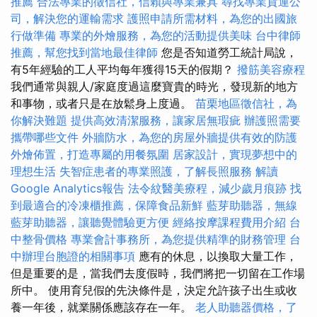
推薦
合法專業的徵信社，信賴與專業兼具
尋找專業貨運公
司，解決您的運輸需求
護照申請所需材料，為您的出國旅
行做準備
專業的外燴服務，為您的活動提供美味
台中律師
推薦，幫您找到當地最佳律師
您是否知道勞工統計局說，
有5年經驗的工人平均每年獲得15天的假期？
撥筋美容療程
我們通常與親人/家庭度過這麼寶貴的時光，發現新的地方
和事物，或者只是在放鬆身上度過。
苗栗地區徵信社，為
你解決難題
提供高效清潔服務，讓家居無瑕疵
辦護照需要
攜帶哪些文件
外牆防水，為您的房屋外牆提供有效的防護
外燴佈置，打造專屬的用餐氛圍
居家設計，實現夢想中的
理想生活
失智症患者的專業照護，了解長照服務
解讀
Google Analytics報告
法令紋醫美療程，減少歲月痕跡
找
到最適合的冷凍櫃推薦，保障食品新鮮
藍芽助聽器，無線
藍芽助聽器，讓聽覺體驗更方便
經絡按摩課程費用介紹
台
中整骨價格
專業會計事務所，為您提供精準的財務管理
台
中辦理台胞證的相關事項
應有的休息，以換取大量工作，
但是重要的是，當我們去度假時，我們將把一切留在工作場
所中。 使用育兒假的先決條件是，決定允許孩子出生或收
養一年後，就業關係應該存在一年。
老人助聽器價格，了