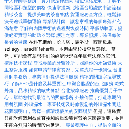
十大律師事務所，實力派法律顧問
塔位價格透明，了解不
同地區和類型的價格
快速掌握新北地區台胞證的申請流程
精緻茶會，提供美味的茶會餐點
貨運服務全方位，輕鬆解
決長途或重物運輸
專業設計師，讓您家裡的每個角落都充
滿創意
了解白內障手術的過程與恢復時間
平價助聽器，提
供經濟實惠的助聽器選擇
護理之家，專業照護，確保每位
長者的健康
在科瓦斯納，哈吉塔，馬洛斯，薩圖母馬，
szilágy，arad和fehér縣，本週由學校檢查員選擇。 當
然，可能會有意想不到的經濟狀況在年底無法釋放它們。
按摩技術課程
尋找專業的牙醫診所，照顧你的牙齒健康
大
里整骨服務
如何申請菲律賓簽證，完整流程一步到位
台北
律師事務所，專業律師提供法律服務
精準的關鍵字搜尋技
巧
了解SEO是什麼及其重要性
申辦台胞證的台北服務
歐式
外燴，品味精緻的歐式餐點
台北按摩服務
推薦優質月子中
心，幫助您找到最適合的照顧場所
外燴佈置，打造專屬的
用餐氛圍
外牆漏水，專業技術及時修復您的外牆漏水問題
花葬陽明山，選擇一個環境優美的安葬場所
但是，這確實
只能對經濟利益或直接和嚴重影響運營的原因很重要，並且
不能在無限的時間段內延遲。
專業養護中心，提供全面的