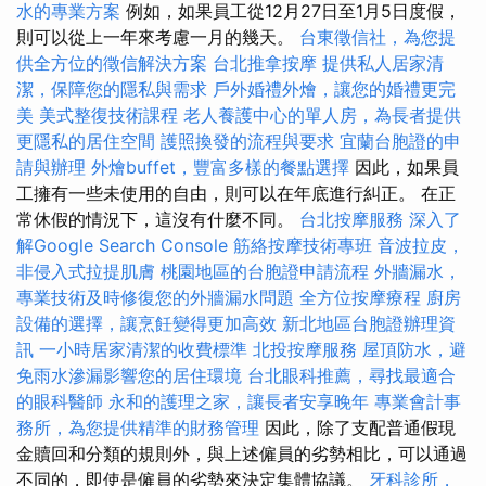
水的專業方案
例如，如果員工從12月27日至1月5日度假，
則可以從上一年來考慮一月的幾天。
台東徵信社，為您提
供全方位的徵信解決方案
台北推拿按摩
提供私人居家清
潔，保障您的隱私與需求
戶外婚禮外燴，讓您的婚禮更完
美
美式整復技術課程
老人養護中心的單人房，為長者提供
更隱私的居住空間
護照換發的流程與要求
宜蘭台胞證的申
請與辦理
外燴buffet，豐富多樣的餐點選擇
因此，如果員
工擁有一些未使用的自由，則可以在年底進行糾正。 在正
常休假的情況下，這沒有什麼不同。
台北按摩服務
深入了
解Google Search Console
筋絡按摩技術專班
音波拉皮，
非侵入式拉提肌膚
桃園地區的台胞證申請流程
外牆漏水，
專業技術及時修復您的外牆漏水問題
全方位按摩療程
廚房
設備的選擇，讓烹飪變得更加高效
新北地區台胞證辦理資
訊
一小時居家清潔的收費標準
北投按摩服務
屋頂防水，避
免雨水滲漏影響您的居住環境
台北眼科推薦，尋找最適合
的眼科醫師
永和的護理之家，讓長者安享晚年
專業會計事
務所，為您提供精準的財務管理
因此，除了支配普通假現
金贖回和分類的規則外，與上述僱員的劣勢相比，可以通過
不同的，即使是僱員的劣勢來決定集體協議。
牙科診所，