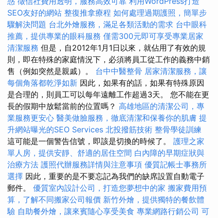
惑
徵信社費用透明，服務高效可靠
利用WordPress打造
SEO友好的網站
整復推拿療程
如何處理過期護照，簡單步
驟解決問題
台北外燴服務，滿足各類活動的需求
台中眼科
推薦，提供專業的眼科服務
僅需300元即可享受專業居家
清潔服務
但是，自2012年1月1日以來，就佔用了有效的規
則，即在特殊的家庭情況下，必須將員工從工作的義務中銷
售（例如突然是親戚）。
台中中醫整骨
居家清潔服務，讓
每個角落都乾淨如新
因此，如果有的話，如果有特殊原因
是合理的，則員工可以每年遠離工作超過3天。 您不能在更
長的假期中放鬆當前的位置嗎？
高雄地區的清潔公司，專
業服務更安心
醫美做臉服務，徹底清潔和保養你的肌膚
提
升網站曝光的SEO Services
北投撥筋技術
整骨學徒訓練
這可能是一個警告信號，即該是切換的時候了。
護理之家
單人房，提供安靜、舒適的居住空間
白內障的早期症狀與
治療方法
護照代辦服務詳情與注意事項
優質記帳士事務所
選擇
因此，重要的是不要忘記為我們的缺席設置自動電子
郵件。
優質室內設計公司，打造您夢想中的家
搬家費用預
算，了解不同搬家公司報價
新竹外燴，提供獨特的餐飲體
驗
自助餐外燴，讓來賓隨心享受美食
專業網路行銷公司
可