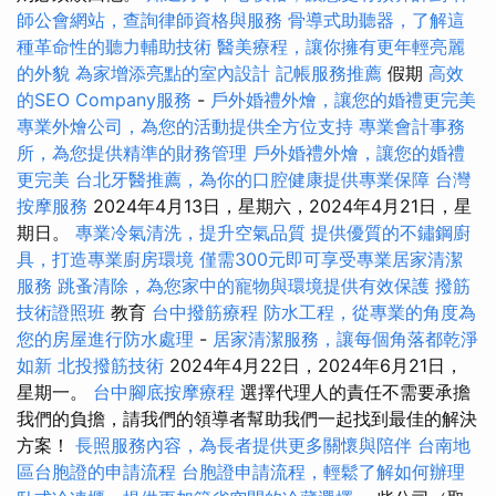
師公會網站，查詢律師資格與服務
骨導式助聽器，了解這
種革命性的聽力輔助技術
醫美療程，讓你擁有更年輕亮麗
的外貌
為家增添亮點的室內設計
記帳服務推薦
假期
高效
的SEO Company服務
-
戶外婚禮外燴，讓您的婚禮更完美
專業外燴公司，為您的活動提供全方位支持
專業會計事務
所，為您提供精準的財務管理
戶外婚禮外燴，讓您的婚禮
更完美
台北牙醫推薦，為你的口腔健康提供專業保障
台灣
按摩服務
2024年4月13日，星期六，2024年4月21日，星
期日。
專業冷氣清洗，提升空氣品質
提供優質的不鏽鋼廚
具，打造專業廚房環境
僅需300元即可享受專業居家清潔
服務
跳蚤清除，為您家中的寵物與環境提供有效保護
撥筋
技術證照班
教育
台中撥筋療程
防水工程，從專業的角度為
您的房屋進行防水處理
-
居家清潔服務，讓每個角落都乾淨
如新
北投撥筋技術
2024年4月22日，2024年6月21日，
星期一。
台中腳底按摩療程
選擇代理人的責任不需要承擔
我們的負擔，請我們的領導者幫助我們一起找到最佳的解決
方案！
長照服務內容，為長者提供更多關懷與陪伴
台南地
區台胞證的申請流程
台胞證申請流程，輕鬆了解如何辦理