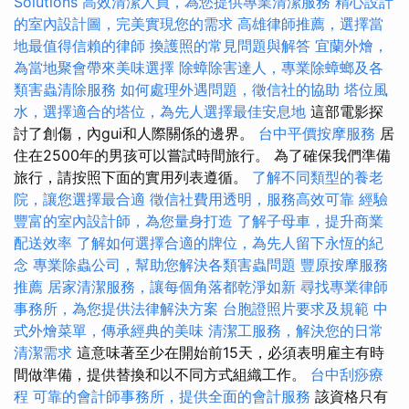
Solutions
高效清潔人員，為您提供專業清潔服務
精心設計
的室內設計圖，完美實現您的需求
高雄律師推薦，選擇當
地最值得信賴的律師
換護照的常見問題與解答
宜蘭外燴，
為當地聚會帶來美味選擇
除蟑除害達人，專業除蟑螂及各
類害蟲清除服務
如何處理外遇問題，徵信社的協助
塔位風
水，選擇適合的塔位，為先人選擇最佳安息地
這部電影探
討了創傷，內gui和人際關係的邊界。
台中平價按摩服務
居
住在2500年的男孩可以嘗試時間旅行。 為了確保我們準備
旅行，請按照下面的實用列表遵循。
了解不同類型的養老
院，讓您選擇最合適
徵信社費用透明，服務高效可靠
經驗
豐富的室內設計師，為您量身打造
了解子母車，提升商業
配送效率
了解如何選擇合適的牌位，為先人留下永恆的紀
念
專業除蟲公司，幫助您解決各類害蟲問題
豐原按摩服務
推薦
居家清潔服務，讓每個角落都乾淨如新
尋找專業律師
事務所，為您提供法律解決方案
台胞證照片要求及規範
中
式外燴菜單，傳承經典的美味
清潔工服務，解決您的日常
清潔需求
這意味著至少在開始前15天，必須表明雇主有時
間做準備，提供替換和以不同方式組織工作。
台中刮痧療
程
可靠的會計師事務所，提供全面的會計服務
該資格只有