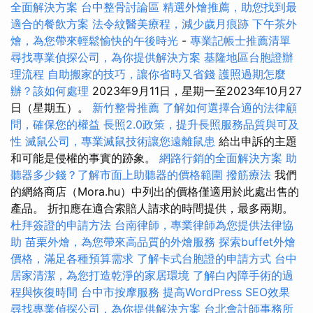
全面解決方案
台中整骨討論區
精選外燴推薦，助您找到最
適合的餐飲方案
法令紋醫美療程，減少歲月痕跡
下午茶外
燴，為您帶來輕鬆愉快的午後時光
-
專業記帳士推薦清單
尋找專業偵探公司，為你提供解決方案
基隆地區台胞證辦
理流程
自助搬家的技巧，讓你省時又省錢
護照過期怎麼
辦？該如何處理
2023年9月11日，星期一至2023年10月27
日（星期五）。
新竹整骨推薦
了解如何選擇合適的法律顧
問，確保您的權益
長照2.0政策，提升長照服務品質與可及
性
滅鼠公司，專業滅鼠技術讓您遠離鼠患
給出申訴的主題
和可能是侵權的事實的跡象。
網路行銷的全面解決方案
助
聽器多少錢？了解市面上助聽器的價格範圍
撥筋療法
我們
的網絡商店（Mora.hu）中列出的價格僅適用於此處出售的
產品。 折扣應在適合索賠人請求的時間提供，最多兩期。
杜拜簽證的申請方法
台南律師，專業律師為您提供法律協
助
苗栗外燴，為您帶來高品質的外燴服務
探索buffet外燴
價格，滿足各種預算需求
了解卡式台胞證的申請方式
台中
居家清潔，為您打造乾淨的家居環境
了解白內障手術的過
程與恢復時間
台中市按摩服務
提高WordPress SEO效果
尋找專業偵探公司，為你提供解決方案
台北會計師事務所