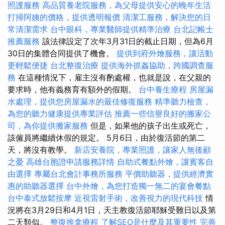
照護服務
高品質養老院服務，為父母提供安心的晚年生活
打掃阿姨的價格，提供透明報價
清潔工服務，解決您的日
常清潔需求
台中眼科，專業醫師提供精準治療
台北記帳士
推薦服務
該法律設定了次年3月31日的截止日期，但為6月
30日的集體合同提供了機會。
提供到府外燴服務，讓活動
更輕鬆便捷
台北整復治療
提供海外抓姦協助，跨國調查服
務
在這種情況下，雇主沒有酌處權，也就是說，在父親的
要求時，他有義務育有額外的假期。
台中養生療程
房屋漏
水處理，提供您房屋漏水的最佳修復服務
精準聽力檢查，
為您的聽力健康提供專業評估
推薦一些信譽良好的搬家公
司，為你提供搬家服務
但是，如果他的孩子出生或死亡，
該僱員將繼續休假的規定。 5月6日，由於復活節的第二
天，將沒有教學。
新店安養院，專業照護，讓家人無後顧
之憂
高雄台胞證申請服務詳情
自助式餐點外燴，讓賓客自
由選擇
專屬台北會計事務所服務
平價助聽器，提供經濟實
惠的助聽器選擇
台中外燴，為您打造獨一無二的宴會餐點
台中泰式放鬆按摩
近視雷射手術，改善視力的現代科技
情
況將在3月29日和4月1日，天主教復活節耶穌受難日以及第
二天類似。
整復推拿療程
了解SEO是什麼及其重要性
完善