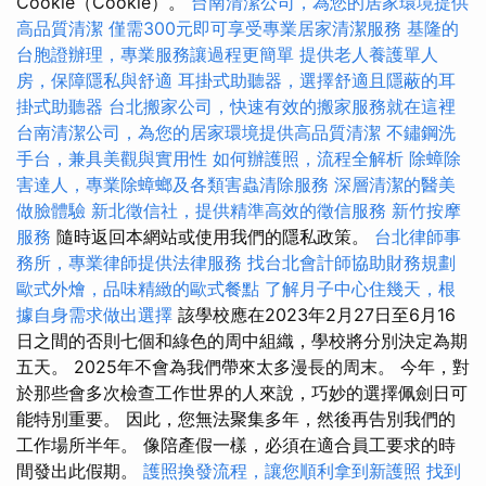
Cookie（Cookie）。
台南清潔公司，為您的居家環境提供
高品質清潔
僅需300元即可享受專業居家清潔服務
基隆的
台胞證辦理，專業服務讓過程更簡單
提供老人養護單人
房，保障隱私與舒適
耳掛式助聽器，選擇舒適且隱蔽的耳
掛式助聽器
台北搬家公司，快速有效的搬家服務就在這裡
台南清潔公司，為您的居家環境提供高品質清潔
不鏽鋼洗
手台，兼具美觀與實用性
如何辦護照，流程全解析
除蟑除
害達人，專業除蟑螂及各類害蟲清除服務
深層清潔的醫美
做臉體驗
新北徵信社，提供精準高效的徵信服務
新竹按摩
服務
隨時返回本網站或使用我們的隱私政策。
台北律師事
務所，專業律師提供法律服務
找台北會計師協助財務規劃
歐式外燴，品味精緻的歐式餐點
了解月子中心住幾天，根
據自身需求做出選擇
該學校應在2023年2月27日至6月16
日之間的否則七個和綠色的周中組織，學校將分別決定為期
五天。 2025年不會為我們帶來太多漫長的周末。 今年，對
於那些會多次檢查工作世界的人來說，巧妙的選擇佩劍日可
能特別重要。 因此，您無法聚集多年，然後再告別我們的
工作場所半年。 像陪產假一樣，必須在適合員工要求的時
間發出此假期。
護照換發流程，讓您順利拿到新護照
找到