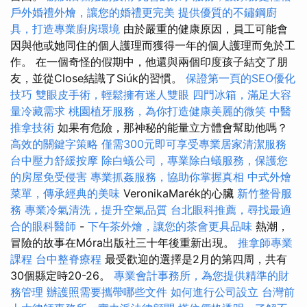
戶外婚禮外燴，讓您的婚禮更完美
提供優質的不鏽鋼廚
具，打造專業廚房環境
由於嚴重的健康原因，員工可能會
因與他或她同住的個人護理而獲得一年的個人護理而免於工
作。 在一個奇怪的假期中，他還與兩個印度孩子結交了朋
友，並從Close結識了Siúk的習慣。
保證第一頁的SEO優化
技巧
雙眼皮手術，輕鬆擁有迷人雙眼
四門冰箱，滿足大容
量冷藏需求
桃園植牙服務，為你打造健康美麗的微笑
中醫
推拿技術
如果有危險，那神秘的能量立方體會幫助他嗎？
高效的關鍵字策略
僅需300元即可享受專業居家清潔服務
台中壓力舒緩按摩
除白蟻公司，專業除白蟻服務，保護您
的房屋免受侵害
專業抓姦服務，協助你掌握真相
中式外燴
菜單，傳承經典的美味
VeronikaMarék的心臟
新竹整骨服
務
專業冷氣清洗，提升空氣品質
台北眼科推薦，尋找最適
合的眼科醫師
-
下午茶外燴，讓您的茶會更具品味
熱潮，
冒險的故事在Móra出版社三十年後重新出現。
推拿師專業
課程
台中整脊療程
最受歡迎的選擇是2月的第四周，共有
30個縣定時20-26。
專業會計事務所，為您提供精準的財
務管理
辦護照需要攜帶哪些文件
如何進行公司設立
台灣前