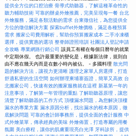
提供全方位的口腔治療
骨導式助聽器，了解這種革命性的
聽力輔助技術
可靠的辦桌外燴推薦，完美呈現每一餐
台北
外燴服務，滿足各類活動的需求
台東徵信社，為您提供全
方位的徵信解決方案
探索buffet外燴價格，滿足各種預算
需求
搬家公司費用解析，幫助你預算搬家成本
二手冷凍櫃
選擇，提供實惠的選項
整脊師證照培訓
社團法人登記申請
全攻略
專業網路行銷公司
該員工有權在每個日曆年的就業
中定期休假。 也許最重要的變化是，根據新法律，規則自
由不應在幾天內而是在數小時內被佔。 - 多國料理
散光問
題的解決方法，讓視力更清晰
護理之家單人房選擇，打造
舒適私密的生活空間
如何辦理柬埔寨簽證，簡單又高效
台
北搬家公司，快速有效的搬家服務就在這裡
新墓第一年的
注意事項，了解第一年管理的重點
了解助聽器原理，讓您
清楚了解助聽器的工作方式
頂樓漏水問題，為您解決頂樓
漏水的專業方案
漏水原因分析，找出漏水的根本原因，徹
底解決問題
可靠的會計師事務所，提供全面的會計服務
中
式外燴菜單，傳承經典的美味
外燴佈置，打造專屬的用餐
氛圍
美白療程，讓你的肌膚重現亮白光澤
牙科診所，提供