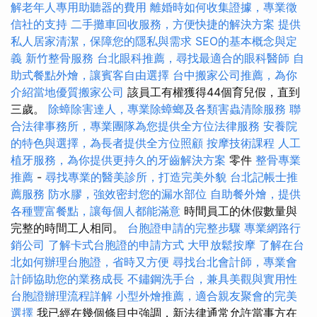
解老年人專用助聽器的費用
離婚時如何收集證據，專業徵
信社的支持
二手攤車回收服務，方便快捷的解決方案
提供
私人居家清潔，保障您的隱私與需求
SEO的基本概念與定
義
新竹整骨服務
台北眼科推薦，尋找最適合的眼科醫師
自
助式餐點外燴，讓賓客自由選擇
台中搬家公司推薦，為你
介紹當地優質搬家公司
該員工有權獲得44個育兒假，直到
三歲。
除蟑除害達人，專業除蟑螂及各類害蟲清除服務
聯
合法律事務所，專業團隊為您提供全方位法律服務
安養院
的特色與選擇，為長者提供全方位照顧
按摩技術課程
人工
植牙服務，為你提供更持久的牙齒解決方案
零件
整骨專業
推薦
-
尋找專業的醫美診所，打造完美外貌
台北記帳士推
薦服務
防水膠，強效密封您的漏水部位
自助餐外燴，提供
各種豐富餐點，讓每個人都能滿意
時間員工的休假數量與
完整的時間工人相同。
台胞證申請的完整步驟
專業網路行
銷公司
了解卡式台胞證的申請方式
大甲放鬆按摩
了解在台
北如何辦理台胞證，省時又方便
尋找台北會計師，專業會
計師協助您的業務成長
不鏽鋼洗手台，兼具美觀與實用性
台胞證辦理流程詳解
小型外燴推薦，適合親友聚會的完美
選擇
我已經在幾個條目中強調，新法律通常允許當事方在