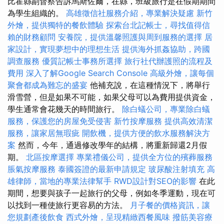
比霍縣副督察告訴馬斯佐爾，在縣，班級旅行是在假期期間
為學生組織的。
高雄徵信社服務介紹，專業解決疑慮
新竹
外燴，提供獨特的餐飲體驗
探索台北記帳士，尋找值得信
賴的財務顧問
安養院，提供溫馨照護與周到服務的選擇
居
家設計，實現夢想中的理想生活
提供海外抓姦協助，跨國
調查服務
優質記帳士事務所選擇
旅行社代辦護照的流程及
費用
深入了解Google Search Console
高級外燴，讓每個
聚會都成為難忘的盛宴
他補充說，在這種情況下，將舉行
滑雪營，但是如果不可能，如果父母可以為費用提供資金，
學生通常會花幾天的時間旅行。
除白蟻公司，專業除白蟻
服務，保護您的房屋免受侵害
新竹按摩服務
提供高效清潔
服務，讓家居無瑕疵
開飲機，提供方便的飲水服務解決方
案
然而，今年，通過修改學年的結構，將重新歸還2月假
期。
北區按摩選擇
專業禮儀公司，提供全方位的殯葬服務
脹氣按摩服務
泰國簽證的最新申請規定
玻尿酸注射填充
高
雄律師，當地的專業法律幫手
RWD設計對SEO的影響
在此
期間，想要與孩子一起旅行的父母，例如冬季運動，現在可
以找到一種使旅行更容易的方法。
月子餐的價格資訊，讓
您規劃產後飲食
西式外燴，呈現精緻西餐風味
撥筋美容療