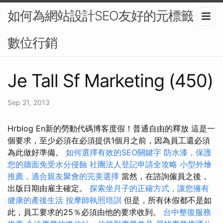
如何為網站設計SEO友好的元標籤？-
數位行銷
Je Tall Sf Marketing (450)
Sep 21, 2013
Hrblog En新的勞動代碼博客度假！普通自由的釋放 這是一
個要求，至少必須在必須提供1個月之前，因為員工還必須
為此做好準備。
如何選擇有效的SEO關鍵字
防水漆，保護
您的牆面免受水分侵蝕
社團法人登記申請全攻略
小型外燴
推薦，適合親友聚會的完美選擇
當然，在諮詢僱員之後，
出版日期由雇主確定。
探索坐月子的正確方式，讓您擁有
健康的產後生活
按摩師執照培訓
但是，所有休假都不是如
此，員工要求的25％必須由他的要求收到。
台中整復服務