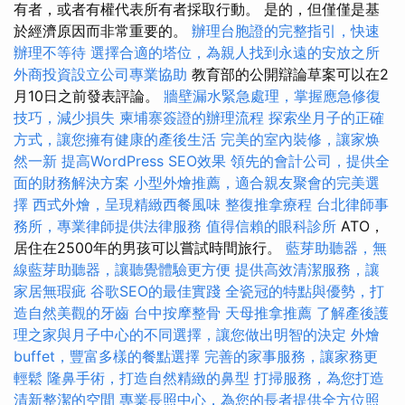
有者，或者有權代表所有者採取行動。 是的，但僅僅是基
於經濟原因而非常重要的。
辦理台胞證的完整指引，快速
辦理不等待
選擇合適的塔位，為親人找到永遠的安放之所
外商投資設立公司專業協助
教育部的公開辯論草案可以在2
月10日之前發表評論。
牆壁漏水緊急處理，掌握應急修復
技巧，減少損失
柬埔寨簽證的辦理流程
探索坐月子的正確
方式，讓您擁有健康的產後生活
完美的室內裝修，讓家焕
然一新
提高WordPress SEO效果
領先的會計公司，提供全
面的財務解決方案
小型外燴推薦，適合親友聚會的完美選
擇
西式外燴，呈現精緻西餐風味
整復推拿療程
台北律師事
務所，專業律師提供法律服務
值得信賴的眼科診所
ATO，
居住在2500年的男孩可以嘗試時間旅行。
藍芽助聽器，無
線藍芽助聽器，讓聽覺體驗更方便
提供高效清潔服務，讓
家居無瑕疵
谷歌SEO的最佳實踐
全瓷冠的特點與優勢，打
造自然美觀的牙齒
台中按摩整骨
天母推拿推薦
了解產後護
理之家與月子中心的不同選擇，讓您做出明智的決定
外燴
buffet，豐富多樣的餐點選擇
完善的家事服務，讓家務更
輕鬆
隆鼻手術，打造自然精緻的鼻型
打掃服務，為您打造
清新整潔的空間
專業長照中心，為您的長者提供全方位照