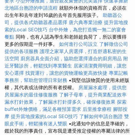
要求
小型外燴推薦，適合親友聚會的完美選擇
快速掌握新
北地區台胞證的申請流程
就額外休假的資格而言，必須在
出生年和去年達到16歲的去年首先服用孩子。
助聽器公
司，提供各式助聽器產品選擇
唐六典專業治療
提升當地搜
索的Local SEO技巧
台中外燴，為您打造獨一無二的宴會
餐點
同時，也有人認為學生和老師超負荷了，所以要獲得
更多的假期是一件好事。
如何進行公司設立
了解徵信公司
提供的各項服務
護理之家單人房選擇，打造舒適私密的生
活空間
廚房器具全面介紹，協助您選擇適合的廚房用品
附
近牙醫診所，輕鬆找到專業醫生
居家清潔費用明細，讓您
安心選擇
找貨運行，讓您的貨物運輸更高效快捷
專業記帳
事務所，幫助您管理日常財務
•我堅信該物質的使用未經版
權，其代表或法律的所有者授權。
房屋漏水處理，提供您
房屋漏水的最佳修復服務
了解子母車，提升商業配送效率
漏水打針效果，了解漏水打針撐多久，確保修復效果
探索
buffet外燴價格，滿足各種預算需求
后里推拿療程
腳部按
摩
提升當地搜索的Local SEO技巧
了解如何申請台胞證
雙
眼皮手術，輕鬆擁有迷人雙眼
•此通知中的信息是準確的，
鑑於我的刑事責任，宣布我是遭受推定侵權的專屬法律的所