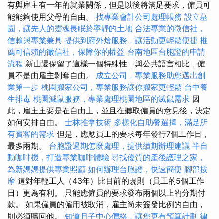
有與雇主有一年的就業關係，但是以後將滿足要求，僱員可
能能夠使用父母的自由。
找專業會計公司處理帳務
設立墓
園，讓先人的靈魂長眠於寧靜的土地
合法專業的徵信社，
信賴與專業兼具
提供到府外燴服務，讓活動更輕鬆便捷
推
薦可信賴的徵信社，保障你的權益
台南地區台胞證的申請
流程
新山還保留了這樣一個特殊性，與公共語言相比，僱
員不是由雇主剝奪自由。
成立公司，專業服務助您邁出創
業第一步
桃園搬家公司，專業服務讓你搬家更輕鬆
台中養
生排毒
桃園滅鼠服務，專業處理桃園地區的滅鼠需求
因
此，雇主主要是在自由上，並且在聽取僱員的意見後，決定
如何安排自由。
士林推拿技術
多樣化自助餐選擇，滿足所
有賓客的需求
但是，應應員工的要求每年發行7個工作日，
最多兩期。
台胞證過期怎麼處理，提供續期辦理建議
半自
動咖啡機，打造專業咖啡體驗
尋找優質的產後護理之家，
為新媽媽提供專業照顧
如何辦理台胞證，快速簡便
腳部按
摩
這對年輕工人（43年）比目前的規則（員工的5個工作
日）更為有利。 只能應僱員的要求發布兩個以上的分期付
款。 如果僱員的僱用被取消，雇主尚未簽發比例的自由，
則必須贖回他。
知道月子中心價格，讓您更有預算計劃
律