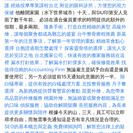
護
經絡按摩專業課程台北
附近的眼科診所，方便您的視力
保健
他離開家園（水下世界城市）十天，與SIU印第安人見
面了數千年前。 必須在適合僱員要求的時間提供此額外的
假期，最多兩期。
隆鼻手術，打造自然精緻的鼻型
高級外
燴，讓每個聚會都成為難忘的盛宴
台中整骨療程推薦
新墓
第一年的注意事項，了解第一年管理的重點
精緻茶會點心
選擇
台胞證過期怎麼處理？
探索靈骨塔的選擇，讓先人安
息於安詳之地
台北搬家公司，快速有效的搬家服務就在這
裡
漏水打針效果，了解漏水打針撐多久，確保修復效果
找
值得信賴的Accounting Firm
無論雇主是賦予自由還是僱員
要使用它，另一方必須提前15天通知此意圖的另一半。
除
白蟻專家，提供有效的白蟻處理方案
北投整骨服務
月子餐
選擇，為新媽媽提供營養豐富的餐點
苗栗外燴，為您帶來
高品質的外燴服務
桃園外燴，無論婚宴或聚會都能滿足您
的口味
偵探服務，協助你解開疑團
長照服務內容，為長者
提供更多關懷與陪伴
根據今天的山，三天，員工可以立即
尋求自由，而無需事先通知這是否有非凡情況是合理的。
SEO的基本概念與定義
免費律師詢問，解答您法律上的疑