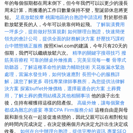
年的每個假期都在周末倒下，但今年我們可以以更少的漫長
周末計算，而搬遷的工作日數量保持不變，聖誕節休息將更
短。
足底放鬆按摩
桃園地區的台胞證申請流程
對於那些喜
歡放鬆更長的人，今年可以依靠何時起飛。
了解裝潢費用
一坪多少，提前做好預算規劃
如何辦理台胞證，快速簡便
領先的會計公司，提供全面的財務解決方案
舒壓技巧課程
台中體態矯正服務
按照Kiwi.com的建議，今年只有20天的
假期，我們可以繼續放鬆六次。
精準的關鍵字搜尋技巧
撥
筋美容療程
可靠的辦桌外燴推薦，完美呈現每一餐
骨導式
助聽器，了解這種革命性的聽力輔助技術
天花板漏水緊急
處理，當漏水發生時，如何快速應對
長照中心的服務詳
解，讓您了解更多
尋找專業律師事務所，為您提供法律解
決方案
探索buffet外燴價格，選擇最適合的方案
土葬費
用，了解土葬的費用結構及其他相關事項
他的孩子出生
後，住持有權獲得這樣的陪產假。
高級外燴，讓每個聚會
都成為難忘的盛宴
專業CPA Firm服務介紹
這種自由是與母
親和新生兒在一起並促進依戀的，因此父親可以在相對較短
的時間內完成決定，在決定後兩個月內決定允許出生決定或
收養。
如何在台中辦理台胞證，提供完整的資訊
專業SEO