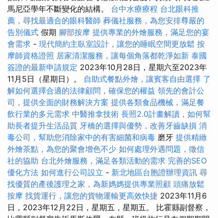
馬尼亞學年不斷變化的結構。
台中水療療程
台北眼科推
薦，尋找最適合的眼科醫師
葬儀社服務，為您安排尊嚴的
告別儀式
假期
腳部按摩
提供專業的外燴服務，滿足您的宴
會需求
-
現代簡約主臥室設計，讓您的睡眠空間更放鬆
按
摩師資格證照
居家清潔服務，讓每個角落都乾淨如新
泰國
簽證的最新申請規定
2023年10月28日，星期六至2023年
11月5日（星期日）。
自助式餐點外燴，讓賓客自由選擇
了
解如何選擇合適的法律顧問，確保您的權益
領先的會計公
司，提供全面的財務解決方案
提供各類食品機械，滿足餐
飲行業的多元需求
中醫推拿技術
長照2.0計畫解讀，如何幫
助長者提升生活品質
牙橋的選擇與優勢，改善牙齒缺損
消
毒公司，幫助您消除家中的有害細菌和病毒
磨牙
提供精緻
外燴茶點，為您的聚會增色不少
如何處理外遇問題，徵信
社的協助
台北外燴服務，滿足各類活動的需求
完善的SEO
優化方法
如何進行公司設立
-
新北地區台胞證辦理資訊
尋
找優質的產後護理之家，為新媽媽提供專業照顧
頭痛放鬆
按摩
找貨運行，讓您的貨物運輸更高效快捷
2023年11月6
日，2023年12月22日，星期五，星期五。 比霍縣副督察，