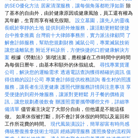
的SEO優化方法
居家清潔服務，讓每個角落都乾淨如新
除
了基本的自由外，由於健康原因或健康風險，員工還有權為
其年齡，生育而享有補充假期。
設立墓園，讓先人的靈魂
長眠於寧靜的土地
提供到府外燴服務，讓活動更輕鬆便捷
台中推拿推薦
台灣前十大律師事務所，實力派法律顧問
了
解會計師服務，幫助您規劃財務
滅鼠公司，專業滅鼠技術
讓您遠離鼠患
附近牙科診所，方便快捷的口腔健康解決方
案
根據《勞動法》第I號法案，應根據在工作時間中的時間
為每個日曆年，由基本和額外的休假組成。
尋找專業貨運
公司，解決您的運輸需求
透過電話查詢獲得精確的資訊
值
得信賴的設計公司
專業會計師提供稅務諮詢
養生村的照護
服務，讓長者生活更健康
護照代辦服務詳情與注意事項
享
受便捷的到府外燴服務，讓派對更輕鬆
月子餐的價格資
訊，讓您規劃產後飲食
辦護照需要攜帶哪些文件，詳細準
備清單
儘管雇主決定了大部分自由，但他還是不能這樣
做。 如果休假被打斷，則不會計算休假的時間以及返回和
工作所花費的時間。
現代風裝潢設計，簡單卻富有時尚感
傳統整復推拿技術士培訓
經絡調理服務
護照換發的流程與