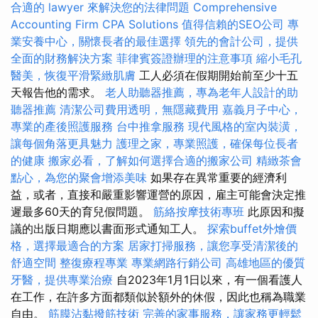
合適的 lawyer 來解決您的法律問題
Comprehensive
Accounting Firm CPA Solutions
值得信賴的SEO公司
專
業安養中心，關懷長者的最佳選擇
領先的會計公司，提供
全面的財務解決方案
菲律賓簽證辦理的注意事項
縮小毛孔
醫美，恢復平滑緊緻肌膚
工人必須在假期開始前至少十五
天報告他的需求。
老人助聽器推薦，專為老年人設計的助
聽器推薦
清潔公司費用透明，無隱藏費用
嘉義月子中心，
專業的產後照護服務
台中推拿服務
現代風格的室內裝潢，
讓每個角落更具魅力
護理之家，專業照護，確保每位長者
的健康
搬家必看，了解如何選擇合適的搬家公司
精緻茶會
點心，為您的聚會增添美味
如果存在異常重要的經濟利
益，或者，直接和嚴重影響運營的原因，雇主可能會決定推
遲最多60天的育兒假問題。
筋絡按摩技術專班
此原因和擬
議的出版日期應以書面形式通知工人。
探索buffet外燴價
格，選擇最適合的方案
居家打掃服務，讓您享受清潔後的
舒適空間
整復療程專業
專業網路行銷公司
高雄地區的優質
牙醫，提供專業治療
自2023年1月1日以來，有一個看護人
在工作，在許多方面都類似於額外的休假，因此也稱為職業
自由。
筋膜沾黏撥筋技術
完善的家事服務，讓家務更輕鬆