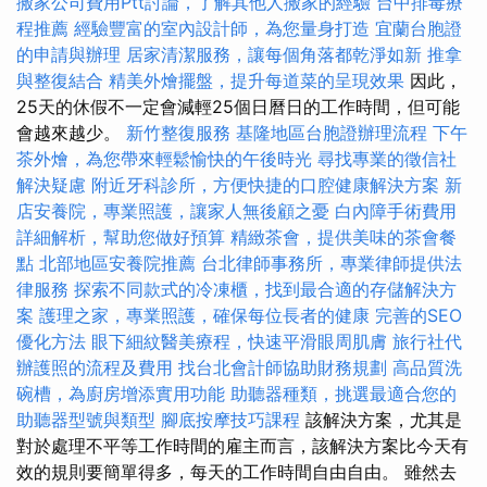
搬家公司費用Ptt討論，了解其他人搬家的經驗
台中排毒療
程推薦
經驗豐富的室內設計師，為您量身打造
宜蘭台胞證
的申請與辦理
居家清潔服務，讓每個角落都乾淨如新
推拿
與整復結合
精美外燴擺盤，提升每道菜的呈現效果
因此，
25天的休假不一定會減輕25個日曆日的工作時間，但可能
會越來越少。
新竹整復服務
基隆地區台胞證辦理流程
下午
茶外燴，為您帶來輕鬆愉快的午後時光
尋找專業的徵信社
解決疑慮
附近牙科診所，方便快捷的口腔健康解決方案
新
店安養院，專業照護，讓家人無後顧之憂
白內障手術費用
詳細解析，幫助您做好預算
精緻茶會，提供美味的茶會餐
點
北部地區安養院推薦
台北律師事務所，專業律師提供法
律服務
探索不同款式的冷凍櫃，找到最合適的存儲解決方
案
護理之家，專業照護，確保每位長者的健康
完善的SEO
優化方法
眼下細紋醫美療程，快速平滑眼周肌膚
旅行社代
辦護照的流程及費用
找台北會計師協助財務規劃
高品質洗
碗槽，為廚房增添實用功能
助聽器種類，挑選最適合您的
助聽器型號與類型
腳底按摩技巧課程
該解決方案，尤其是
對於處理不平等工作時間的雇主而言，該解決方案比今天有
效的規則要簡單得多，每天的工作時間自由自由。 雖然去