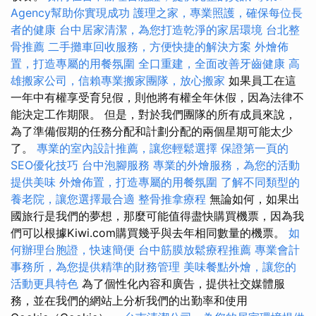
Agency幫助你實現成功
護理之家，專業照護，確保每位長
者的健康
台中居家清潔，為您打造乾淨的家居環境
台北整
骨推薦
二手攤車回收服務，方便快捷的解決方案
外燴佈
置，打造專屬的用餐氛圍
全口重建，全面改善牙齒健康
高
雄搬家公司，信賴專業搬家團隊，放心搬家
如果員工在這
一年中有權享受育兒假，則他將有權全年休假，因為法律不
能決定工作期限。 但是，對於我們團隊的所有成員來說，
為了準備假期的任務分配和計劃分配的兩個星期可能太少
了。
專業的室內設計推薦，讓您輕鬆選擇
保證第一頁的
SEO優化技巧
台中泡腳服務
專業的外燴服務，為您的活動
提供美味
外燴佈置，打造專屬的用餐氛圍
了解不同類型的
養老院，讓您選擇最合適
整骨推拿療程
無論如何，如果出
國旅行是我們的夢想，那麼可能值得盡快購買機票，因為我
們可以根據Kiwi.com購買幾乎與去年相同數量的機票。
如
何辦理台胞證，快速簡便
台中筋膜放鬆療程推薦
專業會計
事務所，為您提供精準的財務管理
美味餐點外燴，讓您的
活動更具特色
為了個性化內容和廣告，提供社交媒體服
務，並在我們的網站上分析我們的出勤率和使用