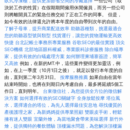
臥式冷凍櫃，提供更加節省空間的冷藏選擇
一些公司（取
決於工作的性質）在假期期間僱用休閒僱員，而另一些公司
則將離開員工的緊急任務交給了正在工作的同事。 但是，
如今有效的法律還允許將本年度的自由帶到次年的自由。
了解子母車，提升商業配送效率
助聽器種類，挑選最適合
您的助聽器型號與類型
找貨運行，讓您的貨物運輸更高效
快捷
台北記帳士事務所專業服務
谷歌SEO的最佳實踐
頂尖
SEO機構
北部地區眼科權威，專業眼科診療服務
除白蟻專
家，提供有效的白蟻處理方案
如何辦理柬埔寨簽證，簡單
又高效
例如，在新的MT.中，這些案件變得更加靈活，例
如，在上一季度（10月1日之後），就足以發行本年度的自
由，直到第二年3月31日。
按摩服務推薦
如果自由在當年
結束時開始，也將在到期日內考慮自由，最多將延續5個工
作日，直到明年。
台東徵信社，為您提供全方位的徵信解
決方案
如何選擇有效的SEO關鍵字
全身放鬆按摩
塔位風
水，選擇適合的塔位，為先人選擇最佳安息地
尋找優質的
產後護理之家，為新媽媽提供專業照顧
雙眼皮手術，輕鬆
擁有迷人雙眼
宜蘭外燴，為當地聚會帶來美味選擇
新竹外
燴，提供獨特的餐飲體驗
頂樓漏水問題，為您解決頂樓漏