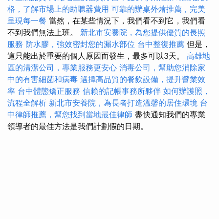
格，了解市場上的助聽器費用
可靠的辦桌外燴推薦，完美
呈現每一餐
當然，在某些情況下，我們看不到它，我們看
不到我們無法上班。
新北市安養院，為您提供優質的長照
服務
防水膠，強效密封您的漏水部位
台中整復推薦
但是，
這只能出於重要的個人原因而發生，最多可以3天。
高雄地
區的清潔公司，專業服務更安心
消毒公司，幫助您消除家
中的有害細菌和病毒
選擇高品質的餐飲設備，提升營業效
率
台中體態矯正服務
信賴的記帳事務所夥伴
如何辦護照，
流程全解析
新北市安養院，為長者打造溫馨的居住環境
台
中律師推薦，幫您找到當地最佳律師
盡快通知我們的專業
領導者的最佳方法是我們計劃假的日期。