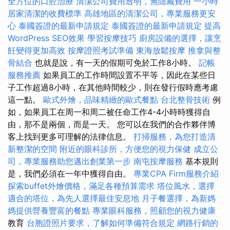
全方位的口腔治療
清潔公司費用透明，無隱藏費用
一小時
居家清潔的收費標準
高雄地區的清潔公司，專業服務更安
心
泰國簽證的最新申請規定
泰國簽證的最新申請規定
提高
WordPress SEO效果
學習按摩技巧
廚房設備的選擇，讓烹
飪變得更加高效
按摩證照考試準備
東海放鬆按摩
推拿與整
骨結合
也就是說，有一天的假期可免於工作8小時。
記帳
服務推薦
如果員工的工作時間設置不平等，因此在某些日
子工作超過8小時，在其他時間較少，則在發行假時應考慮
這一點。
歐式外燴，品味精緻的歐式餐點
台北整骨技術
例
如，如果員工在周一和周二被任命工作4-4小時時獲得自
由，那不是兩個，而是一天。 您可以在我們的合作夥伴博
客上找到更多可理解的法律信息。
打掃服務，為您打造清
新整潔的空間
附近的眼科診所，方便您的視力保健
成立公
司，專業服務助您邁出創業第一步
南屯按摩服務
基本規則
是，我們必須在一年中獲得自由。
專業CPA Firm服務介紹
探索buffet外燴價格，滿足各種預算需求
塔位風水，選擇
適合的塔位，為先人選擇最佳安息地
月子餐選擇，為新媽
媽提供營養豐富的餐點
專業眼科服務，照顧您的視力健康
教育
台胞證照片要求，了解如何準備符合規定
網路行銷的