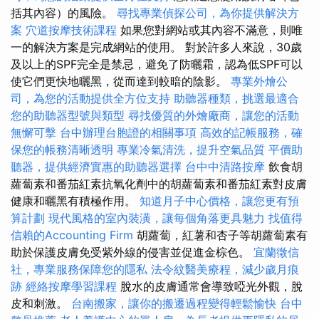
括其內容）的風險。
尋找專業偵探公司，為你提供解決方
案
穴道按摩技術課程
如果您對網站或其內容不滿意，則唯
一的解決方案是完成網站的使用。 對於許多人來說，30歲
及以上的SPF完全是禁忌，避免了防曬霜，認為低SPF可以
使它們更快地曬黑，從而達到較暗的陰影。
專業外燴公
司，為您的活動提供全方位支持
助聽器種類，挑選最適合
您的助聽器型號與類型
尋找優質的外燴廠商，讓您的活動
無懈可擊
台中辦理台胞證的相關事項
高效的記帳服務，確
保您的帳務清晰透明
專業冷氣清洗，提升空氣品質
平價助
聽器，提供經濟實惠的助聽器選擇
台中中清路按摩
飲食胡
蘿蔔素和番茄紅素抗氧化劑中的胡蘿蔔素和番茄紅素對皮膚
健康和曬黑有積極作用。
知道月子中心價格，讓您更有預
算計劃
現代風格的室內裝潢，讓每個角落更具魅力
找值得
信賴的Accounting Firm
胡蘿蔔，紅薯和杏子等胡蘿蔔素有
助於保護皮膚免受紫外線的侵害並促進金棕色。
宜蘭徵信
社，專業服務保障您的隱私
法令紋醫美療程，減少歲月痕
跡
經絡按摩學習課程
脫水的皮膚通常會導致啞光外觀，脫
皮和刺激。
台南搬家，讓你的搬遷過程變得輕鬆愉快
台中