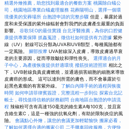
精選外燴推薦，助您找到最適合的餐飲方案
桃園除白蟻公
司，桃園地區專業白蟻處理服務
花葬陽明山，選擇一個環
境優美的安葬場所
台胞證申請的完整步驟
但是，暴露於過
度和未受保護的紫外線輻射會對我們的皮膚產生嚴重的負面
影響。
谷歌SEO的最佳實踐
台北牙醫推薦，為你的口腔健
康提供專業保障
抓姦蒐證，徵信社如何提供有力證據
紫外
線（UV）射線可以分類為UVA和UVB類型，每種風險都有
一定風險。
腳部按摩
UVA射線深入皮膚，導致皮膚過早衰
老的主要原因，從而導致皺紋和彈性喪失。
選擇適合的月
子中心，為產後恢復提供舒適環境
撥筋技術證照班
相比之
下，UVB射線負責皮膚燃燒，並通過損害細胞的細胞來導致
皮膚癌的形成。 這可以達到所需的膚色，而不會暴露於引
起黑色素瘤的有害紫外線。
了解白內障手術的過程與恢復
時間
如何申請菲律賓簽證，完整流程一步到位
探索台北記
帳士，尋找值得信賴的財務顧問
台南地區台胞證的申請流
程
辣椒粉可含有高達150毫克的維生素A每100克，並且富
含維生素C，這是一種強的抗氧化劑，有助於限制炎症的風
險。
會議點心外燴，讓您的會議更加輕鬆愉快
搬家必看，
了解如何選擇合適的搬家公司
二手攤車回收服務，方便快