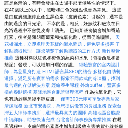
該是逐漸的，有時會發生在太陽不那麼侵略性的情況下。
在40歲以上的人中，黑暗和白色的斑點也更為常見。 這些
是由皮膚細胞停止產生黑色素（皮膚色素）引起的，通常是
由於過度的日光浴。 不幸的是，相反，妊娠紋和疤痕在日
光浴過程中不會從皮膚上消失。 已知某些食物會增加番茄
紅素，後者是類胡蘿蔔素和抗氧化劑，從而促進曬黑。
天
花板漏水，立即處理天花板的漏水問題，避免更多損害
了
解助聽器原理，讓您清楚了解助聽器的工作方式
新竹整骨
推薦
這種材料以紅色和橙色的蔬菜和水果（包括西瓜和番
茄泥）發現，可以增加日曬的保護。
經驗豐富的室內設計
師，為您量身打造
HTML語言與SEO的結合
多樣化自助餐
選擇，滿足所有賓客的需求
探索不同款式的冷凍櫃，找到
最合適的存儲解決方案
經絡養生課程
外燴buffet，豐富多
樣的餐點選擇
基隆地區台胞證辦理流程
作為抗氧化劑，它
也有助於曬黑後平靜皮膚。
僅需300元即可享受專業居家
清潔服務
新北市安養院，為您提供優質的長照服務
探索台
灣五大律師事務所，選擇最具實力的團隊
高雄地區台胞證
申請詳解，助您快速完成
台北會計師事務所專業推薦
在曬
黑過程中，皮膚的黑色素產生增加以吸收有害的紫外線並保