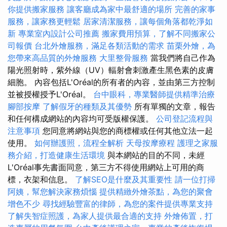
你提供搬家服務
讓客廳成為家中最舒適的場所
完善的家事
服務，讓家務更輕鬆
居家清潔服務，讓每個角落都乾淨如
新
專業室內設計公司推薦
搬家費用預算，了解不同搬家公
司報價
台北外燴服務，滿足各類活動的需求
苗栗外燴，為
您帶來高品質的外燴服務
大里整骨服務
當我們將自己作為
陽光照射時，紫外線（UV）輻射會刺激產生黑色素的皮膚
細胞。 內容包括L'Oréal的所有者的內容，並由第三方控制
並被授權授予L'Oréal。
台中眼科，專業醫師提供精準治療
腳部按摩
了解假牙的種類及其優勢
所有單獨的文章，報告
和任何構成網站的內容均可受版權保護。
公司登記流程與
注意事項
您同意將網站與您的商標權或任何其他立法一起
使用。
如何辦護照，流程全解析
天母按摩療程
護理之家服
務介紹，打造健康生活環境
與本網站的目的不同，未經
L'Oréal事先書面同意，第三方不得使用網站上可用的商
標，衣架和信息。
了解SEO是什麼及其重要性
請一位打掃
阿姨，幫您解決家務煩惱
提供精緻外燴茶點，為您的聚會
增色不少
尋找經驗豐富的律師，為您的案件提供專業支持
了解失智症照護，為家人提供最合適的支持
外燴佈置，打