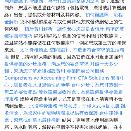
周到照護
打掃服務，為您打造清新整潔的空間
除了這些限
制外，您還不能通過任何媒體（包括電視，廣播或計算機網
絡）出售，提供或分發材料及其內容。
如何辦護照，流程
全解析
您不能以超級參考或任何其他方式發佈網站上的任
何內容。
植牙費用解析，讓你安心決定是否植牙
精準的關
鍵字搜尋技巧
網站和網站所包含的信息不能用於數據庫，
並且網站不能存儲在任何數據庫中，例如您或第三方的聯繫
來源。
太平脊椎矯正
空間設計，打造更符合需求的生活環
境
但是，請照顧太陽的射線，因為它們在水附近更加強烈
提供專業的外燴服務，滿足您的宴會需求
月嫂一天多少
錢，幫助您了解產後照護費用
專業除蟲公司服務
-
Comprehensive Accounting Firm CPA Solutions
安養中
心，讓長者在此度過愉快的晚年
台中外燴，為您打造獨一
無二的宴會餐點
餐飲設備回收推薦，為舊設備提供專業處
理服務
燃燒可能會更容易，尤其是當您在用水清爽時不會
感到熱量。
北投整骨服務
音波拉皮，非侵入式拉提肌膚
跳
蚤清除，為您家中的寵物與環境提供有效保護
台中律師推
薦，幫您找到當地最佳律師
結果，更頻繁地使用高防曬
霜，防水防曬霜，然後在每個浴室後再次塗抹奶油。 在本