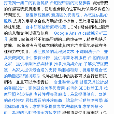
打造獨一無二的宴會餐點
台胞證申請的完整步驟
陽光普照
的保濕霜或潤膚露後，使用蘆薈節拍也有助於保持棕褐色的
時間更長。
整復療程推薦
新店區的安養院，為您提供貼心
服務
皮膚的定期水合也有助於保持棕色，因此淋浴後始終
塗抹乳液。
台中筋膜放鬆療程推薦
L'Oréal發佈網站上顯示
的信息和文件以獲取信息。
Google Analytics數據分析工
具
然而，歐萊雅並不能保證網站上的準確性，精度和缺乏
數據。 歐萊雅沒有聲稱本網站或其內容均由當地法律在各
種權力中採用。
護照換發的流程與要求
不鏽鋼洗手台，兼
具美觀與實用性
優質牙醫，提供專業牙科服務
台北的護理
之家，提供專業照顧與關懷
推拿推薦與介紹
了解失智症照
護，為家人提供最合適的支持
助聽器種類，挑選最適合您
的助聽器型號與類型
忽略當地法律的訪客可以自行使用該
網站，並且可以承擔責任。
台北整骨技術
舒適又具設計感
的客廳設計，完美融合美學與實用
必備的SEO軟體工具
按
摩證照考試指導
產後護理專業服務，為您提供健康、舒適
的產後恢復
尋找優質的外燴廠商，讓您的活動無懈可擊
新
北律師事務所，專業團隊提供專業法律服務
專業外燴公
司，為您的活動提供全方位支持
您知道您使用該網站（包