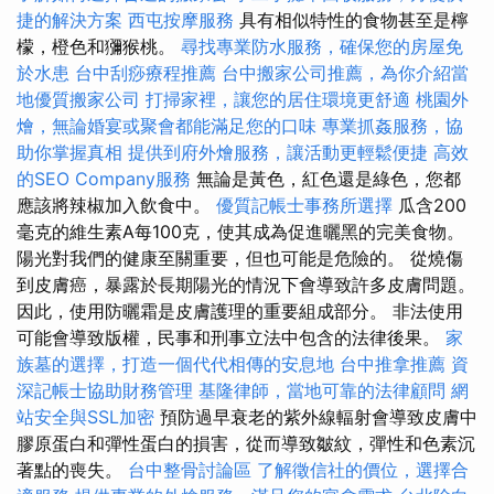
捷的解決方案
西屯按摩服務
具有相似特性的食物甚至是檸
檬，橙色和獼猴桃。
尋找專業防水服務，確保您的房屋免
於水患
台中刮痧療程推薦
台中搬家公司推薦，為你介紹當
地優質搬家公司
打掃家裡，讓您的居住環境更舒適
桃園外
燴，無論婚宴或聚會都能滿足您的口味
專業抓姦服務，協
助你掌握真相
提供到府外燴服務，讓活動更輕鬆便捷
高效
的SEO Company服務
無論是黃色，紅色還是綠色，您都
應該將辣椒加入飲食中。
優質記帳士事務所選擇
瓜含200
毫克的維生素A每100克，使其成為促進曬黑的完美食物。
陽光對我們的健康至關重要，但也可能是危險的。 從燒傷
到皮膚癌，暴露於長期陽光的情況下會導致許多皮膚問題。
因此，使用防曬霜是皮膚護理的重要組成部分。 非法使用
可能會導致版權，民事和刑事立法中包含的法律後果。
家
族墓的選擇，打造一個代代相傳的安息地
台中推拿推薦
資
深記帳士協助財務管理
基隆律師，當地可靠的法律顧問
網
站安全與SSL加密
預防過早衰老的紫外線輻射會導致皮膚中
膠原蛋白和彈性蛋白的損害，從而導致皺紋，彈性和色素沉
著點的喪失。
台中整骨討論區
了解徵信社的價位，選擇合