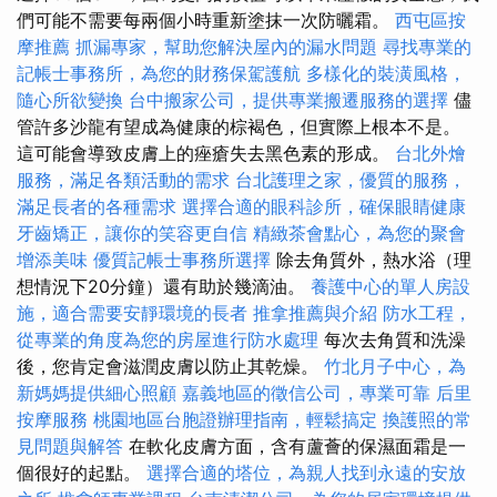
們可能不需要每兩個小時重新塗抹一次防曬霜。
西屯區按
摩推薦
抓漏專家，幫助您解決屋內的漏水問題
尋找專業的
記帳士事務所，為您的財務保駕護航
多樣化的裝潢風格，
隨心所欲變換
台中搬家公司，提供專業搬遷服務的選擇
儘
管許多沙龍有望成為健康的棕褐色，但實際上根本不是。
這可能會導致皮膚上的痤瘡失去黑色素的形成。
台北外燴
服務，滿足各類活動的需求
台北護理之家，優質的服務，
滿足長者的各種需求
選擇合適的眼科診所，確保眼睛健康
牙齒矯正，讓你的笑容更自信
精緻茶會點心，為您的聚會
增添美味
優質記帳士事務所選擇
除去角質外，熱水浴（理
想情況下20分鐘）還有助於幾滴油。
養護中心的單人房設
施，適合需要安靜環境的長者
推拿推薦與介紹
防水工程，
從專業的角度為您的房屋進行防水處理
每次去角質和洗澡
後，您肯定會滋潤皮膚以防止其乾燥。
竹北月子中心，為
新媽媽提供細心照顧
嘉義地區的徵信公司，專業可靠
后里
按摩服務
桃園地區台胞證辦理指南，輕鬆搞定
換護照的常
見問題與解答
在軟化皮膚方面，含有蘆薈的保濕面霜是一
個很好的起點。
選擇合適的塔位，為親人找到永遠的安放