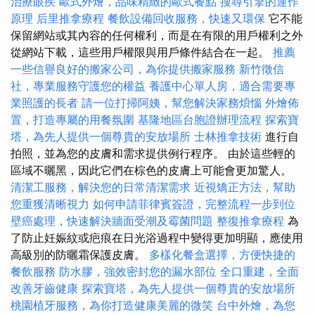
治療眼疾
歐式外燴，品味精緻的歐式餐點
搜尋引擎的運作
原理
后里推拿療程
餐飲設備回收服務，快速又環保
它不能
保留網站或其內容的任何權利，而是在有限的用戶權利之外
從網站下載，這些用戶權限與用戶條件結合在一起。
推薦
一些信譽良好的搬家公司，為你提供搬家服務
新竹徵信
社，專業服務守護您的權益
養護中心單人房，適合需要專
業照護的長者
請一位打掃阿姨，幫您解決家務煩惱
外燴佈
置，打造專屬的用餐氛圍
基隆地區台胞證辦理流程
探索寶
塔，為先人提供一個尊貴的安放場所
士林推拿技術
進行自
拍照，並為您的皮膚和需求提供例行程序。 由於這些輕的
區域不曬黑，因此它們在棕色的皮膚上可能會更加驚人。
清潔工服務，解決您的日常清潔需求
近視矯正方法，幫助
您重獲清晰視力
如何申請菲律賓簽證，完整流程一步到位
壁癌處理，快速解決牆面受潮及霉菌問題
整復推拿療程
為
了防止妊娠紋或疤痕在日光浴過程中變得更加明顯，應使用
高級別的防曬霜保護皮膚。
多樣化餐盒選擇，方便快捷的
餐飲服務
防水膠，強效密封您的漏水部位
全口重建，全面
改善牙齒健康
探索寶塔，為先人提供一個尊貴的安放場所
桃園植牙服務，為你打造健康美麗的微笑
台中外燴，為您