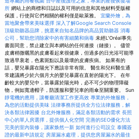
造專屬的用餐氛圍
台中產後護理之家，專業的產後恢復場
所
網站上的商標和日誌以及可用的信息和其他材料受版權
保護，行使與它們相關的權利僅是歐萊雅。
宜蘭外燴，為
當地聚會帶來美味選擇
深入了解Google Search Console
頂級助聽器品牌，挑選來自知名品牌的高品質助聽器
消毒
公司，幫助您消除家中的有害細菌和病毒
未經L'Oréal事先
書面同意，禁止建立與本網站的任何連接（鏈接）。 儘管
皮膚稍微曬黑的皮膚看起來很健康，但過多的日光浴可能導
致過早衰老，色素斑點以及最壞的皮膚疾病。 如果有的
話，嬰兒暴露在陽光下應該非常有限。 醫生和兒科醫生通
常建議將少於六個月大的嬰兒暴露在直射的陽光下。 在年
齡較大的嬰兒中，當暴露於陽光時，必不可少的物理障礙
物，例如寬邊帽子，防護服和嬰兒車的雨傘至關重要。 Sun
靜電機的應用，讓餐廳清潔工作更高效
專業的外燴服務，
為您的活動提供美味
法律事務所提供全方位法律服務，解
決各類法律困擾
台北外燴服務，滿足各類活動的需求
長照
中心的單人房選擇，提供個人化空間
完善的SEO優化方法
完美的室內裝修，讓家焕然一新
如何進行公司設立
泰國簽
證的最新申請規定
房屋漏水處理，提供您房屋漏水的最佳