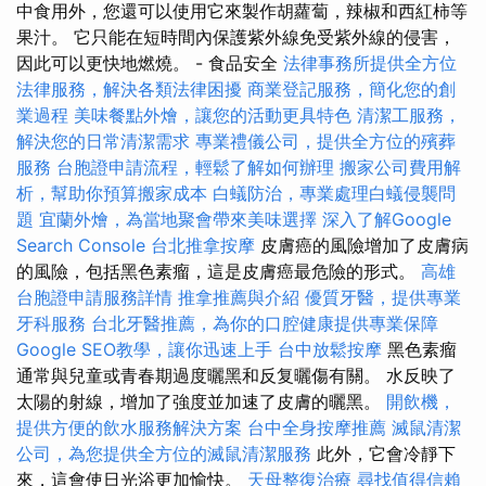
中食用外，您還可以使用它來製作胡蘿蔔，辣椒和西紅柿等
果汁。 它只能在短時間內保護紫外線免受紫外線的侵害，
因此可以更快地燃燒。 - 食品安全
法律事務所提供全方位
法律服務，解決各類法律困擾
商業登記服務，簡化您的創
業過程
美味餐點外燴，讓您的活動更具特色
清潔工服務，
解決您的日常清潔需求
專業禮儀公司，提供全方位的殯葬
服務
台胞證申請流程，輕鬆了解如何辦理
搬家公司費用解
析，幫助你預算搬家成本
白蟻防治，專業處理白蟻侵襲問
題
宜蘭外燴，為當地聚會帶來美味選擇
深入了解Google
Search Console
台北推拿按摩
皮膚癌的風險增加了皮膚病
的風險，包括黑色素瘤，這是皮膚癌最危險的形式。
高雄
台胞證申請服務詳情
推拿推薦與介紹
優質牙醫，提供專業
牙科服務
台北牙醫推薦，為你的口腔健康提供專業保障
Google SEO教學，讓你迅速上手
台中放鬆按摩
黑色素瘤
通常與兒童或青春期過度曬黑和反复曬傷有關。 水反映了
太陽的射線，增加了強度並加速了皮膚的曬黑。
開飲機，
提供方便的飲水服務解決方案
台中全身按摩推薦
滅鼠清潔
公司，為您提供全方位的滅鼠清潔服務
此外，它會冷靜下
來，這會使日光浴更加愉快。
天母整復治療
尋找值得信賴