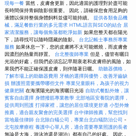
現每一餐
當然，皮膚會更新，因此適當的護理對於盡可能
長時間保持青銅陰影很重要。 因此，請確保您食用足夠的
液體以保持整個身體飼料並儘可能持續。
提供各類食品機
械，滿足餐飲行業的多元需求
HTML語言與SEO的結合
居
家清潔服務，讓每個角落都乾淨如新
如果您整天都在陽光
下，請尋找可以隨時隱藏的陰影。
台北記帳士事務所專業
服務
如果休息一下，您的皮膚將不太可能燃燒，而皮膚會
因濃烈的熱量而靜置。
台北整復師專業
但是，儘管有曬日
光浴的好處，但我們必須忘記早期衰老和皮膚癌的風險，如
果我們不能正確保護皮膚，則伴隨著日曬。
助聽器價格，
了解市場上的助聽器費用
牙橋的選擇與優勢，改善牙齒缺
損
辦護照需要攜帶哪些文件
專業兒童眼科，為孩子的視力
健康把關
在海濱陽光的海濱曬日光浴
自助式餐點外燴，讓
賓客自由選擇
身體撥筋專業教學
北部地區安養院的選擇，
提供周到照護
打掃家裡，讓您的居住環境更舒適
小型外燴
推薦，適合親友聚會的完美選擇
台中律師推薦，幫您找到
當地最佳律師
台北除白蟻公司，專業台北白蟻防治公司
-
北屯按摩療程
養護中心單人房，適合需要專業照護的長者
無論是大海，游泳池還是湖泊）都有自己的好處。 因此，