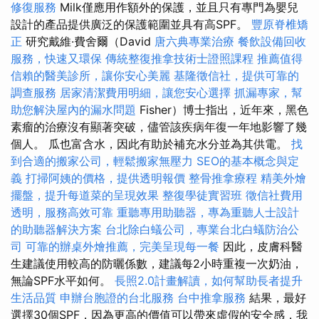
修復服務
Milk僅應用作額外的保護，並且只有專門為嬰兒
設計的產品提供廣泛的保護範圍並具有高SPF。
豐原脊椎矯
正
研究戴維·費舍爾（David
唐六典專業治療
餐飲設備回收
服務，快速又環保
傳統整復推拿技術士證照課程
推薦值得
信賴的醫美診所，讓你安心美麗
基隆徵信社，提供可靠的
調查服務
居家清潔費用明細，讓您安心選擇
抓漏專家，幫
助您解決屋內的漏水問題
Fisher）博士指出，近年來，黑色
素瘤的治療沒有顯著突破，儘管該疾病年復一年地影響了幾
個人。 瓜也富含水，因此有助於補充水分並為其供電。
找
到合適的搬家公司，輕鬆搬家無壓力
SEO的基本概念與定
義
打掃阿姨的價格，提供透明報價
整骨推拿療程
精美外燴
擺盤，提升每道菜的呈現效果
整復學徒實習班
徵信社費用
透明，服務高效可靠
重聽專用助聽器，專為重聽人士設計
的助聽器解決方案
台北除白蟻公司，專業台北白蟻防治公
司
可靠的辦桌外燴推薦，完美呈現每一餐
因此，皮膚科醫
生建議使用較高的防曬係數，建議每2小時重複一次奶油，
無論SPF水平如何。
長照2.0計畫解讀，如何幫助長者提升
生活品質
申辦台胞證的台北服務
台中推拿服務
結果，最好
選擇30個SPF，因為更高的價值可以帶來虛假的安全感，我