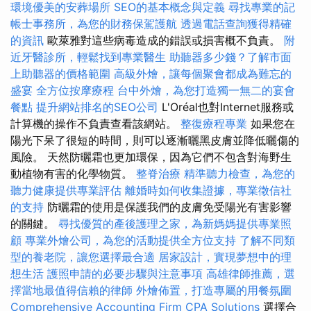
環境優美的安葬場所
SEO的基本概念與定義
尋找專業的記
帳士事務所，為您的財務保駕護航
透過電話查詢獲得精確
的資訊
歐萊雅對這些病毒造成的錯誤或損害概不負責。
附
近牙醫診所，輕鬆找到專業醫生
助聽器多少錢？了解市面
上助聽器的價格範圍
高級外燴，讓每個聚會都成為難忘的
盛宴
全方位按摩療程
台中外燴，為您打造獨一無二的宴會
餐點
提升網站排名的SEO公司
L'Oréal也對Internet服務或
計算機的操作不負責查看該網站。
整復療程專業
如果您在
陽光下呆了很短的時間，則可以逐漸曬黑皮膚並降低曬傷的
風險。 天然防曬霜也更加環保，因為它們不包含對海野生
動植物有害的化學物質。
整脊治療
精準聽力檢查，為您的
聽力健康提供專業評估
離婚時如何收集證據，專業徵信社
的支持
防曬霜的使用是保護我們的皮膚免受陽光有害影響
的關鍵。
尋找優質的產後護理之家，為新媽媽提供專業照
顧
專業外燴公司，為您的活動提供全方位支持
了解不同類
型的養老院，讓您選擇最合適
居家設計，實現夢想中的理
想生活
護照申請的必要步驟與注意事項
高雄律師推薦，選
擇當地最值得信賴的律師
外燴佈置，打造專屬的用餐氛圍
Comprehensive Accounting Firm CPA Solutions
選擇合