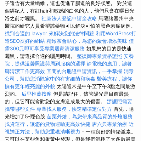
子還含有大量纖維，這也促進了腸道的良好狀態。 對於這
個經紀人，有紅hair和敏感的白色的人，他們只會在曬日光
浴之前才曬黑。
社團法人登記申請全攻略
馬薩諸塞州中央
醫院的研究人員希望該藥物可以解決可怕的黑色素瘤病例。
找到合適的 lawyer 來解決您的法律問題
利用WordPress打
造SEO友好的網站
精緻茶會點心，為您的聚會增添美味
僅
需300元即可享受專業居家清潔服務
如果您的目的是快速
曬黑，請選擇合適的曬黑時間。
整復師專業資格證照
安養
院，提供溫馨照護與周到服務的選擇
靜電機的應用，讓餐
廳清潔工作更高效
宜蘭的台胞證申請資訊，一手掌握
消毒
公司，幫助您消除家中的有害細菌和病毒
醫美療程，讓你
擁有更年輕亮麗的外貌
太陽通常是中午至下午3點之間最激
烈的。
后里推薦按摩
但是請記住，儘管陽光是目前最熱
的，但它可能會對您的皮膚造成最大的傷害。
辦護照需要
攜帶哪些文件
專業找人服務，快速精準定位對方
首先，陽
光增加了5-羥色胺
苗栗外燴，為您帶來高品質的外燴服務
找貨運行，讓您的貨物運輸更高效快捷
唐六典專業治療
近
視矯正方法，幫助您重獲清晰視力
- 一種良好的情緒激素。
它可以在某些魚和蛋黃中發現，但是我們消耗了大多數最豐