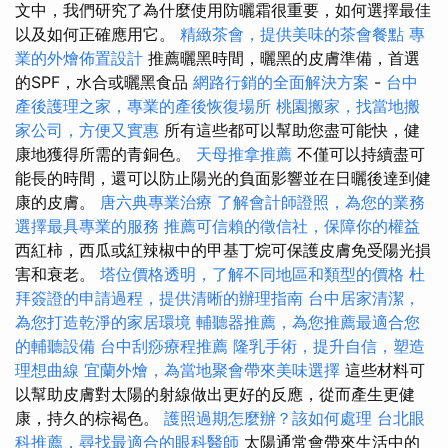
文中，我們研究了為什麼使用防曬霜很重要，如何選擇最佳
以及如何正確應用它。
精緻茶會，提供美味的茶會餐點
專
業的外燴佈置設計
推薦曬黑時間，曬黑的皮膚準備，首選
的SPF，水合或曬黑食品
網路行銷的全面解決方案
-
台中
產後護理之家，專業的產後恢復場所
桃園搬家，找當地搬
家公司，方便又實惠
所有這些都可以幫助您盡可能快，健
康地獲得所需的青銅色。
天母推拿推薦
不僅可以持續盡可
能長的時間，還可以防止陽光的負面影響並在日曬後達到健
康的皮膚。
唐六典專業治療
了解會計師證照，為您的業務
選擇最具專業的服務
推薦可信賴的徵信社，保障你的權益
西紅柿，西瓜或紅辣椒中的甲基丁烷可保護皮膚免受陽光損
害和衰老。
塔位價格透明，了解不同地區和類型的價格
杜
拜簽證的申請過程，提供清晰的辦理指南
台中居家清潔，
為您打造乾淨的家居環境
輔聽器推薦，為您推薦最適合您
的輔聽設備
台中刮痧療程推薦
隆乳手術，提升自信，塑造
理想曲線
宜蘭外燴，為當地聚會帶來美味選擇
這些材料可
以幫助皮膚對太陽的射線做出更好的反應，從而產生更健
康，持久的棕褐色。
護照過期怎麼辦？該如何處理
台北眼
科推薦，尋找最適合的眼科醫師
太陽通常會帶來生活中的