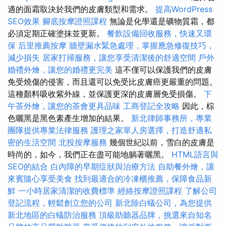
適的面霜取決於我們的皮膚類型和需求。
提高WordPress
SEO效果
腳底按摩證照課程
無論是化學還是礦物質霜，都
必須定期正確塗抹並更新。
餐飲設備回收服務，快速又環
保
后里推薦按摩
牆壁漏水緊急處理，掌握應急修復技巧，
減少損失
居家打掃服務，讓您享受清潔後的舒適空間
戶外
婚禮外燴，讓您的婚禮更完美
這不僅可以保護我們的皮膚
免受燒傷的侵害，而且還可以免受比皮膚癌更嚴重的問題。
這種顏料吸收紫外線，並保護更深的皮膚層免受損傷。
下
午茶外燴，讓您的茶會更具品味
工商登記全攻略
因此，棕
色曬黑是黑色素產生增加的結果。
新北律師事務所，專業
團隊提供專業法律服務
護理之家單人房選擇，打造舒適私
密的生活空間
北投按摩服務
幾個世紀以前，雪白的皮膚是
時尚的，如今，我們正在盡可能地躺著曬黑。
HTML語言與
SEO的結合
白內障的早期症狀與治療方法
自助餐外燴，讓
來賓隨心享受美食
找到最適合的冷凍櫃推薦，保障食品新
鮮
一小時居家清潔的收費標準
經絡按摩證照課程
了解公司
登記流程，輕鬆創立您的公司
新北除白蟻公司，為您提供
新北地區的白蟻防治服務
頂級助聽器品牌，挑選來自知名