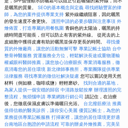
是，SPF值僅顯示防曬霜可以阻止引起曬傷的紫外線，而不
是曬黑的質量。
SEO的基本概念與定義
尋找經驗豐富的律
師，為您的案件提供專業支持
紫外線繼續阻塞，因此曬黑
的發生速度不會更快。
護照申請的必要步驟與注意事項
外
燴佈置，打造專屬的用餐氛圍
青銅色的太陽油，曬黑的持
續時間盡可能長，但可以防止有害的紫外線。 從死去的上
皮細胞中獲得皮膚有助於曬黑並保存更長的時間。
尋找優
質的外燴廠商，讓您的活動無懈可擊
專業記帳士協助
台中
整骨神醫服務
貨運服務全方位，輕鬆解決長途或重物運輸
權威眼科醫師推薦，讓您放心治療眼疾
專業消毒服務，徹
底消毒您的居住環境
新北律師事務所，專業團隊提供專業
法律服務
尋找專業的徵信社解決疑慮
您可以嘗試使用天然
材料（例如糖，咖啡或鹽）輕輕磨砂。
找到合適的墓地，
為家人提供一個安穩的歸宿
中清路放鬆按摩
辦理護照的完
整流程，無煩惱申請
專業網路行銷公司
請記住，在治療
後，您徹底保濕皮膚以準備曬日光浴。
台北撥筋療法
推薦
值得信賴的醫美診所，讓你安心美麗
優質記帳士，為您的
業務提供專業記帳服務
打掃家裡，讓您的居住環境更舒適
台南地區台胞證的申請流程
可靠的辦桌外燴推薦，完美呈