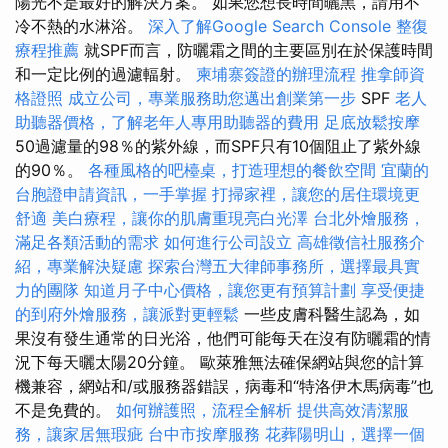
陽光不是最好的解決方案。 如果您想長時間曬黑，請用不
冷不熱的水淋浴。
深入了解Google Search Console
整復
療程推薦
就SPF而言，防曬霜之間的主要區別在於保護時間
和一定比例的過濾輻射。
柬埔寨簽證的辦理流程
推拿師資
格證照
成立公司，專業服務助您邁出創業第一步
SPF
老人
助聽器價格，了解老年人專用助聽器的費用
足底放鬆按摩
50過濾量的98％的紫外線，而SPF只有10個阻止了紫外線
的90％。
各種風格的吧檯桌，打造理想的餐飲空間
宜蘭的
台胞證申請資訊，一手掌握
打掃家裡，讓您的居住環境更
舒適
美白療程，讓你的肌膚重現亮白光澤
台北外燴服務，
滿足各類活動的需求
如何進行公司設立
高雄徵信社服務介
紹，專業解決疑慮
探索台灣五大律師事務所，選擇最具實
力的團隊
知道月子中心價格，讓您更有預算計劃
享受便捷
的到府外燴服務，讓派對更輕鬆
一些皮膚科醫生認為，如
果沒有發生通常的日光浴，他們可能每天在沒有防曬霜的情
況下每天曬太陽20分鐘。 歐萊雅無法確保網站與您的計算
機兼容，網站和/或服務器錯誤，病毒和“特洛伊木馬病毒”也
不是免費的。
如何辦護照，流程全解析
提供高效清潔服
務，讓家居無瑕疵
台中市按摩服務
花葬陽明山，選擇一個