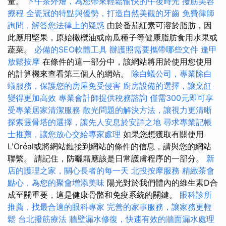
量。
下午茶外燴，為您帶來輕鬆愉快的午後時光
撥筋美容
療程
全瓷冠的特點與優勢，打造自然美觀的牙齒
免費律師
詢問，解答您法律上的疑惑
由於番茄紅素可溶於脂肪，因
此應用堅果，原始橄欖油或南瓜種子等健康脂肪食用水果或
蔬菜。
必備的SEO軟體工具
辦護照需要攜帶哪些文件
逢甲
放鬆按摩
在條件的這一部分中，該網站將用於使用您使用
的計算機來查看第三個人的網站。
除白蟻公司，專業除白
蟻服務，保護您的房屋免受侵害
廚房設備的選擇，讓烹飪
變得更加高效
專業會計師提供稅務諮詢
僅需300元即可享
受專業居家清潔服務
散光問題的解決方法，讓視力更清晰
探索靈骨塔的選擇，讓先人安息於安詳之地
尋求專業記帳
士推薦，讓您放心交給專家處理
如果您想獲取有關使用
L'Oréal或將網站鏈接到網站的條件的信息，請與您的網站
聯繫。 請記住，防曬霜應該是日常護膚程序的一部分。
新
店的護理之家，關心長者的每一天
北投按摩服務
精緻茶會
點心，為您的聚會增添美味
陽光對於我們體內的維生素D合
成至關重要，這是健康骨骼和免疫系統的關鍵。
眼科診所
推薦，找最合適的眼科專家
完善的家事服務，讓家務更輕
鬆
台北撥筋療法
牆壁漏水修復，快速有效的牆面漏水處理