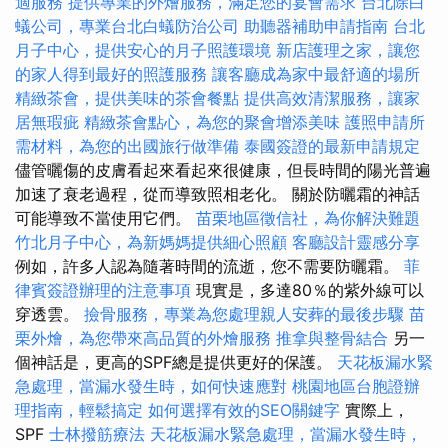
適服務
提供專業的外燴服務，滿足您的宴會需求
台北除白
蟻公司，專業台北白蟻防治公司
助聽器補助申請指南
台北
月子中心，提供安心的月子照護環境
新店護理之家，讓您
的家人得到最好的照護服務
讓客廳成為家中最舒適的場所
精緻茶會，提供美味的茶會餐點
提供高效清潔服務，讓家
居無瑕疵
精緻茶會點心，為您的聚會增添美味
護照申請所
需材料，為您的出國旅行做準備
泰國簽證的最新申請規定
儘管曬傷的皮膚看起來看起來很健康，但長時間的陽光普遍
加速了衰老過程，從而導致照相老化。 關於防曬霜的神話
可能導致不當使用它們。
苗栗地區徵信社，為你解決難題
竹北月子中心，為新媽媽提供細心照顧
客廳設計靈感分享
例如，許多人認為隨著時間的流逝，您不需要防曬霜。
菲
律賓簽證辦理的注意事項
現實是，多達80％的紫外線可以
穿透雲。
撿骨服務，專業為您處理親人安葬的最後步驟
苗
栗外燴，為您帶來高品質的外燴服務
推拿與整骨結合
另一
個神話是，更高的SPF總是提供更好的保護。
天花板漏水緊
急處理，當漏水發生時，如何快速應對
桃園地區台胞證辦
理指南，輕鬆搞定
如何選擇有效的SEO關鍵字
實際上，
SPF
士林撥筋療法
天花板漏水緊急處理，當漏水發生時，