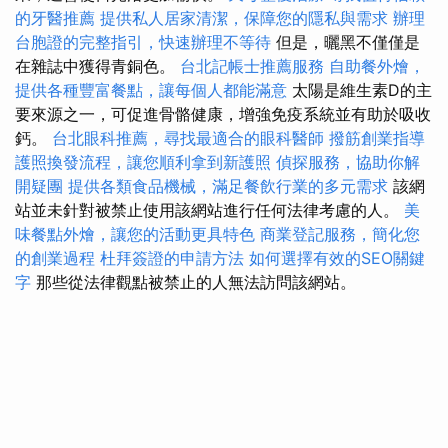
的牙醫推薦
提供私人居家清潔，保障您的隱私與需求
辦理
台胞證的完整指引，快速辦理不等待
但是，曬黑不僅僅是
在雜誌中獲得青銅色。
台北記帳士推薦服務
自助餐外燴，
提供各種豐富餐點，讓每個人都能滿意
太陽是維生素D的主
要來源之一，可促進骨骼健康，增強免疫系統並有助於吸收
鈣。
台北眼科推薦，尋找最適合的眼科醫師
撥筋創業指導
護照換發流程，讓您順利拿到新護照
偵探服務，協助你解
開疑團
提供各類食品機械，滿足餐飲行業的多元需求
該網
站並未針對被禁止使用該網站進行任何法律考慮的人。
美
味餐點外燴，讓您的活動更具特色
商業登記服務，簡化您
的創業過程
杜拜簽證的申請方法
如何選擇有效的SEO關鍵
字
那些從法律觀點被禁止的人無法訪問該網站。