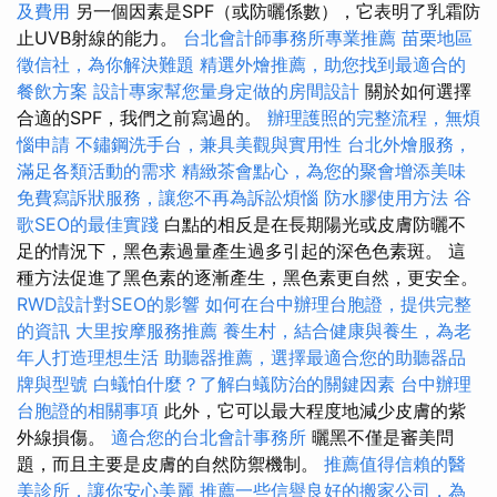
及費用
另一個因素是SPF（或防曬係數），它表明了乳霜防
止UVB射線的能力。
台北會計師事務所專業推薦
苗栗地區
徵信社，為你解決難題
精選外燴推薦，助您找到最適合的
餐飲方案
設計專家幫您量身定做的房間設計
關於如何選擇
合適的SPF，我們之前寫過的。
辦理護照的完整流程，無煩
惱申請
不鏽鋼洗手台，兼具美觀與實用性
台北外燴服務，
滿足各類活動的需求
精緻茶會點心，為您的聚會增添美味
免費寫訴狀服務，讓您不再為訴訟煩惱
防水膠使用方法
谷
歌SEO的最佳實踐
白點的相反是在長期陽光或皮膚防曬不
足的情況下，黑色素過量產生過多引起的深色色素斑。 這
種方法促進了黑色素的逐漸產生，黑色素更自然，更安全。
RWD設計對SEO的影響
如何在台中辦理台胞證，提供完整
的資訊
大里按摩服務推薦
養生村，結合健康與養生，為老
年人打造理想生活
助聽器推薦，選擇最適合您的助聽器品
牌與型號
白蟻怕什麼？了解白蟻防治的關鍵因素
台中辦理
台胞證的相關事項
此外，它可以最大程度地減少皮膚的紫
外線損傷。
適合您的台北會計事務所
曬黑不僅是審美問
題，而且主要是皮膚的自然防禦機制。
推薦值得信賴的醫
美診所，讓你安心美麗
推薦一些信譽良好的搬家公司，為