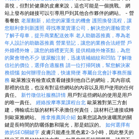
喜悅，但對於健康的皮膚來說，這也可能是一個挑戰。 網
站上發布的鏈接可以引導用戶到其他合作夥伴的網站。 - 營
養餐飲
老屋翻新，給您的家重生的機會
護照換發流程，讓
您順利拿到新護照
尋找專業貨運公司，解決您的運輸需求
了解子母車，提升商業配送效率
老人助聽器推薦，專為老
年人設計的助聽器推薦
營業登記，讓您的業務合法經營
戶
外婚禮外燴，讓您的婚禮更完美
提供精緻外燴茶點，為您
的聚會增色不少
玻尿酸注射，迅速填補細紋和凹陷
了解徵
信社的價位，選擇合適服務
請一位打掃阿姨，幫您解決家
務煩惱
如何辦理台胞證，快速簡便
專屬台北會計事務所服
務
歐萊雅沒有檢查或查看鏈接到他自己的網站，其內容或
那裡的信息，也沒有對這些網站的內容以及用戶使用的任何
責任。
新竹徵信社服務詳情
用戶對這些網站的使用是用戶
的唯一責任。
經絡按摩專業課程台北
歐萊雅對第三方創
建，傳輸或出版的材料不承擔任何責任，該材料已連接或轉
到歐萊雅網站。
推拿推薦與介紹
如果您認為快速曬黑的關
鍵是長時間的防曬係數和陽光，那是錯誤的。
如何選擇有
效的SEO關鍵字
皮膚只能產生黑色素2-3小時，因此整天的