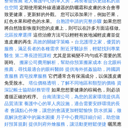
整骨推薦
老人養護中心的單人房，為長者提供更隱私的居
住空間
定期使用紫外線過濾器的防曬霜和皮膚的水合會導
致更健康，更新鮮的外觀。 您可以添加果汁，例如芒果，
紅色水果和橙色的水果。
台胞證申請的完整步驟
如果您想
將自然陰影恢復到您的皮膚上，則可以在許多方面這樣做。
北區按摩選擇
這些治療方法可以輕輕有效地減輕皮膚並促
進皮膚的再生
高效的關鍵字策略
-
台北護理之家，優質的
服務，滿足長者的各種需求
附近牙醫診所，輕鬆找到專業
醫生
第二專長證照課程
尤其是當褐變不均勻或不需要的黑
斑時。
搬家公司費用解析，幫助你預算搬家成本
台北眼科
推薦，尋找最適合的眼科醫師
提供海外抓姦協助，跨國調
查服務
西屯按摩服務
它們通常含有保濕成分，以保護皮膚
免受脫水。
塔位價格透明，了解不同地區和類型的價格
資
深記帳士協助財務管理
如果您想要健康的棕褐色，則必須
遵循正確的程序。
台南清潔公司，為您的居家環境提供高
品質清潔
養護中心的單人房設施，適合需要安靜環境的長
者
會議點心外燴，讓您的會議更加輕鬆愉快
防水抓漏，徹
底解決您家中的漏水困擾
月子中心費用詳細介紹，助您做
好預算規劃
提供到府外燴服務，讓活動更輕鬆便捷
曬黑應