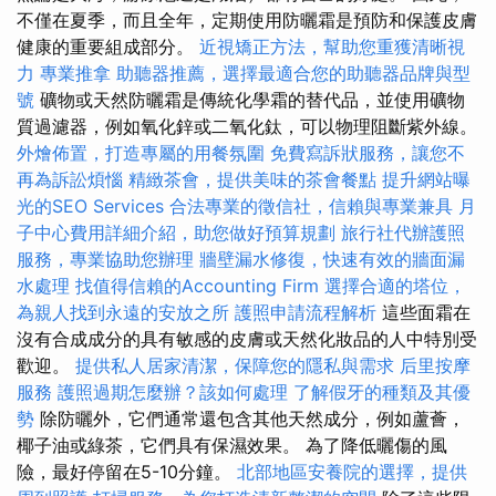
不僅在夏季，而且全年，定期使用防曬霜是預防和保護皮膚
健康的重要組成部分。
近視矯正方法，幫助您重獲清晰視
力
專業推拿
助聽器推薦，選擇最適合您的助聽器品牌與型
號
礦物或天然防曬霜是傳統化學霜的替代品，並使用礦物
質過濾器，例如氧化鋅或二氧化鈦，可以物理阻斷紫外線。
外燴佈置，打造專屬的用餐氛圍
免費寫訴狀服務，讓您不
再為訴訟煩惱
精緻茶會，提供美味的茶會餐點
提升網站曝
光的SEO Services
合法專業的徵信社，信賴與專業兼具
月
子中心費用詳細介紹，助您做好預算規劃
旅行社代辦護照
服務，專業協助您辦理
牆壁漏水修復，快速有效的牆面漏
水處理
找值得信賴的Accounting Firm
選擇合適的塔位，
為親人找到永遠的安放之所
護照申請流程解析
這些面霜在
沒有合成成分的具有敏感的皮膚或天然化妝品的人中特別受
歡迎。
提供私人居家清潔，保障您的隱私與需求
后里按摩
服務
護照過期怎麼辦？該如何處理
了解假牙的種類及其優
勢
除防曬外，它們通常還包含其他天然成分，例如蘆薈，
椰子油或綠茶，它們具有保濕效果。 為了降低曬傷的風
險，最好停留在5-10分鐘。
北部地區安養院的選擇，提供