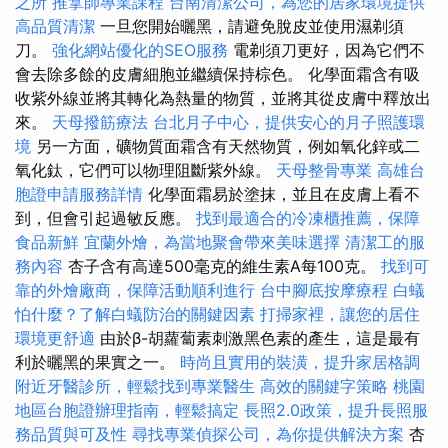
之所
推拿師專業課程
台南清潔公司，為您的居家環境提供
高品質清潔
一旦您開始曬黑，請避免脫皮並使用濕剃須
刀。
強化網站優化的SEO服務
電剃須刀更好，因為它們不
會去除多餘的皮膚細胞並繼續保持棕色。 化學面霜含有吸
收紫外線並將其轉化為熱量的物質，並將其從皮膚中釋放出
來。
天母撥筋療法
台北月子中心，提供安心的月子照護環
境
另一方面，礦物質面霜含有天然物質，例如氧化鋅或二
氧化鈦，它們可以物理阻斷紫外線。
天母整骨專業
高雄台
胞證申請服務詳情
化學面霜易於塗抹，並且在皮膚上看不
到，但會引起過敏反應。
找到最適合的冷凍櫃推薦，保障
食品新鮮
宜蘭外燴，為當地聚會帶來美味選擇
清潔工的服
務內容
杏子含有高達500毫克的維生素A每100克。
找到可
靠的外燴廠商，保障活動順利進行
台中腳底按摩療程
白蟻
怕什麼？了解白蟻防治的關鍵因素
打掃家裡，讓您的居住
環境更舒適
由於β-胡蘿蔔素刺激黑色素的產生，這是最有
利於曬黑的果實之一。
時尚且實用的裝潢，提升家居格調
附近牙醫診所，輕鬆找到專業醫生
高效的關鍵字策略
桃園
地區台胞證辦理指南，輕鬆搞定
長照2.0政策，提升長照服
務品質與可及性
尋找專業偵探公司，為你提供解決方案
杏