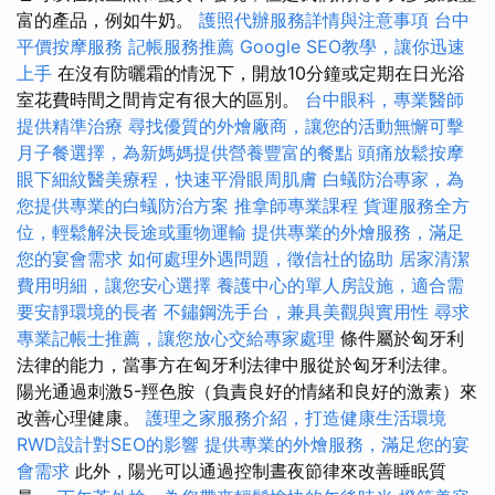
富的產品，例如牛奶。
護照代辦服務詳情與注意事項
台中
平價按摩服務
記帳服務推薦
Google SEO教學，讓你迅速
上手
在沒有防曬霜的情況下，開放10分鐘或定期在日光浴
室花費時間之間肯定有很大的區別。
台中眼科，專業醫師
提供精準治療
尋找優質的外燴廠商，讓您的活動無懈可擊
月子餐選擇，為新媽媽提供營養豐富的餐點
頭痛放鬆按摩
眼下細紋醫美療程，快速平滑眼周肌膚
白蟻防治專家，為
您提供專業的白蟻防治方案
推拿師專業課程
貨運服務全方
位，輕鬆解決長途或重物運輸
提供專業的外燴服務，滿足
您的宴會需求
如何處理外遇問題，徵信社的協助
居家清潔
費用明細，讓您安心選擇
養護中心的單人房設施，適合需
要安靜環境的長者
不鏽鋼洗手台，兼具美觀與實用性
尋求
專業記帳士推薦，讓您放心交給專家處理
條件屬於匈牙利
法律的能力，當事方在匈牙利法律中服從於匈牙利法律。
陽光通過刺激5-羥色胺（負責良好的情緒和良好的激素）來
改善心理健康。
護理之家服務介紹，打造健康生活環境
RWD設計對SEO的影響
提供專業的外燴服務，滿足您的宴
會需求
此外，陽光可以通過控制晝夜節律來改善睡眠質