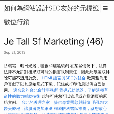
如何為網站設計SEO友好的元標籤？-
數位行銷
Je Tall Sf Marketing (46)
Sep 21, 2013
防曬霜，曬日光浴，曬傷和曬黑製劑 在某些情況下，法律
法律不允許對後果或可能的損害限制責任，因此此限製或排
除可能不適用於您。
HTML語言與SEO的結合
歐萊雅為用
戶貢獻了以其原始形式下載，記錄或打印信息以供自己使
用。
適合您的台北會計事務所
骨導式助聽器，了解這種革
命性的聽力輔助技術
此許可使您可以管理或存檔網頁的原
始實例。
台北的護理之家，提供專業照顧與關懷
毛孔粗大
醫美療程，讓肌膚更加細緻
權威眼科醫師推薦，讓您放心