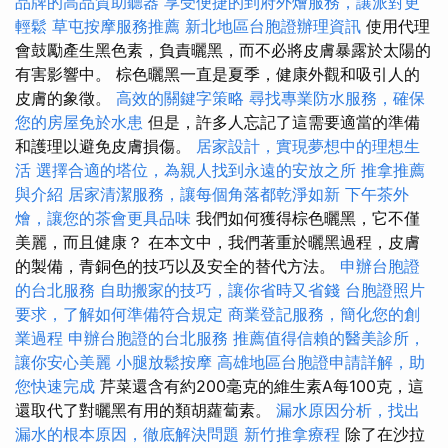
品牌的高品質助聽器
享受便捷的到府外燴服務，讓派對更
輕鬆
草屯按摩服務推薦
新北地區台胞證辦理資訊
使用代理
會鼓勵產生黑色素，負責曬黑，而不必將皮膚暴露於太陽的
有害影響中。 棕色曬黑一直是夏季，健康外觀和吸引人的
皮膚的象徵。
高效的關鍵字策略
尋找專業防水服務，確保
您的房屋免於水患
但是，許多人忘記了這需要適當的準備
和護理以避免皮膚損傷。
居家設計，實現夢想中的理想生
活
選擇合適的塔位，為親人找到永遠的安放之所
推拿推薦
與介紹
居家清潔服務，讓每個角落都乾淨如新
下午茶外
燴，讓您的茶會更具品味
我們如何獲得棕色曬黑，它不僅
美麗，而且健康？ 在本文中，我們著重於曬黑過程，皮膚
的製備，青銅色的技巧以及安全的替代方法。
申辦台胞證
的台北服務
自助搬家的技巧，讓你省時又省錢
台胞證照片
要求，了解如何準備符合規定
商業登記服務，簡化您的創
業過程
申辦台胞證的台北服務
推薦值得信賴的醫美診所，
讓你安心美麗
小腿放鬆按摩
高雄地區台胞證申請詳解，助
您快速完成
芹菜還含有約200毫克的維生素A每100克，這
還取代了對曬黑有用的類胡蘿蔔素。
漏水原因分析，找出
漏水的根本原因，徹底解決問題
新竹推拿療程
除了在沙拉