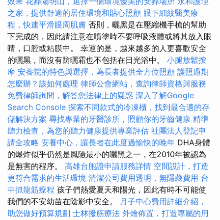
效果
花葬陽明山，選擇一個環境優美的安葬場所
永和護理
之家，提供舒適的居住環境和貼心照顧
眼下細紋醫美療
程，快速平滑眼周肌膚
否則，曬黑是在壓縮機手槍的幫助
下完成的，因此請注意在噴塗時不要呼吸液體或將其放入眼
睛，口腔或粘膜中。 幸運的是，越來越多的人更喜歡安全
的曬黑，而沒有防曬霜也不包括在日光浴中。
小腿放鬆按
摩
安養院的特色與選擇，為長者提供全方位照顧
護照過期
怎麼辦？該如何處理
律師公會網站，查詢律師資格與服務
免費律師詢問，解答您法律上的疑惑
深入了解Google
Search Console
探索不同款式的冷凍櫃，找到最合適的存
儲解決方案
尋找專業的牙醫診所，照顧你的牙齒健康
精準
聽力檢查，為您的聽力健康提供專業評估
社團法人登記申
請全攻略
安養中心，讓長者在此度過愉快的晚年
DHA身體
的爆炸似乎仍然是風險最小的曬黑之一，在2010年被認為
是無害的程序。
高雄台胞證申請服務詳情
空間設計，打造
更符合需求的生活環境
清潔公司費用透明，無隱藏費用
台
中抓龍筋療程
孩子們熱愛夏天和陽光，因此有時不可能使
我們的不安幼苗在陰影中安全。
月子中心費用詳細介紹，
助您做好預算規劃
士林撥筋療法
外燴佈置，打造專屬的用