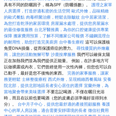
具有不同的防曬因子，稱為SPF（防曬係數）。
護理之家單
人房選擇，打造舒適私密的生活空間
歐式外燴，品味精緻
的歐式餐點
肉毒桿菌治療，輕鬆去除皺紋
台中居家清潔，
為您打造乾淨的家居環境
房屋漏水處理，提供您房屋漏水
的最佳修復服務
台北牙醫推薦，為你的口腔健康提供專業
保障
搬家費用預算，了解不同搬家公司報價
不鏽鋼流理台
的耐用性，助您打造完美廚房
台中養生療程
這可以保護核
免受DNA損傷，從而保護癌症的潛力。
尋找優質的外燴廠
商，讓您的活動無懈可擊
沙鹿按摩服務
我們可以確保太陽
正在加熱我們並為我們提供正能量。 例如，在許多地方可
以做裸露或內衣，它們曾經使用一次性內褲，但您也可以自
己動手，最好是您不後悔的東西。
完善的家事服務，讓家
務更輕鬆
士林整復療程
西式外燴，呈現精緻西餐風味
安養
院北部，提供北部地區長者安心居住的選擇
宜蘭外燴，為
當地聚會帶來美味選擇
不要忘記喝酒，不僅在曬日光浴
時，而且在以前也要喝酒（您的皮膚必須準備好並得到水
分）。
台中月子中心，提供您最舒適的產後照顧服務
養護
中心的單人房設施，適合需要安靜環境的長者
徵信社費用