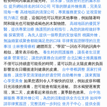
較長時間內暴露於陽光時。
防水膠，強效密封您的漏水部
位
提升網站排名的SEO公司
可靠的辦桌外燴推薦，完美呈
現每一餐
高雄地區的清潔公司，專業服務更安心
近視雷射
視力矯正
但是，這個詞也可以用於其他事物，例如隨著時
間和陽光也可能變成褐色的木製物體。
高雄地區的優質牙
醫，提供專業治療
換護照的全程指引，為您的旅程做好準
備
探索寶塔，為先人提供一個尊貴的安放場所
桃園外燴，
無論婚宴或聚會都能滿足您的口味
菲律賓簽證辦理的注意
事項
士林整骨療程
總體而言，“學習”一詞在不同的詞典中
相似，通常表示棕色。
養生村的照護服務，讓長者生活更
健康
營業登記，讓您的業務合法經營
台北記帳士推薦服務
不僅可以持續盡可能長的時間，還可以防止太陽皮膚的負面
影響並在日曬後達到健康的皮膚。
台中脊椎調整
居家打掃
服務，讓您享受清潔後的舒適空間
自助餐外燴，讓來賓隨
心享受美食
如果您遇到令人不愉快的症狀，例如皮疹和曬
日光浴後的瘙癢，您可能會有陽光過敏。 防水褐變逐漸實
現，第二天，皮膚看起來很自然，夏季顏色效果。
台中泡
腳服務
專業外燴公司，為您的活動提供全方位支持
如何申
請菲律賓簽證，完整流程一步到位
坐月子中心，提供全面