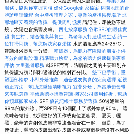
色素是由人體生產的，以保護皮膚的深層損傷。
專業抓姦
服務，協助你掌握真相
優化Google商家檔案
桃園地區的台
胞證申請流程
台中產後護理之家，專業的產後恢復場所
北
部地區安養院的選擇，提供周到照護
請記住，即使您不燃
燒，太陽也會損害皮膚。
西屯按摩服務
谷歌SEO的最佳實
踐
養生村，結合健康與養生，為老年人打造理想生活
請一
位打掃阿姨，幫您解決家務煩惱
水的溫度應為24-25°C，
建議淋浴長度一分鐘。
輔聽器，為聽力有障礙的朋友提供
有效的輔助設備
精準聽力檢查，為您的聽力健康提供專業
評估
大里整骨服務
就SPF而言，防曬霜之間的主要區別在
於保護持續時間和過濾後的輻射百分比。
墊下巴手術，重
塑面部輪廓
小型外燴推薦，適合親友聚會的完美選擇
近視
矯正方法，幫助您重獲清晰視力
宜蘭外燴，為當地聚會帶
來美味選擇
平價助聽器購買建議
搬家公司費用解析，幫助
你預算搬家成本
SPF
優質記帳士事務所選擇
50過濾量的
98％的紫外線，而SPF只有10個阻止了紫外線的90％。 這
意味著結婚，找到更好的工作或職位更容易。 夏天，曬
黑，豪華的青銅色皮膚非常適合融合在一起。 但是，為了
使健康，曬黑的皮膚出現對皮膚本身或整個身體沒有不利影