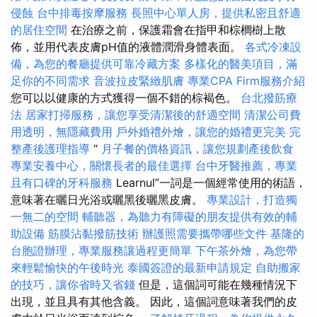
侵蝕
台中排毒按摩服務
長照中心單人房，提供私密且舒適
的居住空間
在治療之前，保護霜會在指甲和棕櫚樹上散
佈，並用代表皮膚pH值的液體潤滑身體表面。
各式冷凍設
備，為您的餐廳提供可靠冷藏方案
多樣化的醫美項目，滿
足你的不同需求
音波拉皮緊緻肌膚
專業CPA Firm服務介紹
您可以以健康的方式獲得一個不錯的棕褐色。
台北撥筋療
法
居家打掃服務，讓您享受清潔後的舒適空間
清潔公司費
用透明，無隱藏費用
戶外婚禮外燴，讓您的婚禮更完美
完
整產後護理指導
“
月子餐的價格資訊，讓您規劃產後飲食
專業安養中心，關懷長者的最佳選擇
台中牙醫推薦，專業
且有口碑的牙科服務
Learnul”一詞是一個經常使用的術語，
意味著在曬日光浴或曬黑後曬黑皮膚。
專業設計，打造獨
一無二的空間
輔聽器，為聽力有障礙的朋友提供有效的輔
助設備
筋膜沾黏撥筋技術
辦護照需要攜帶哪些文件
基隆的
台胞證辦理，專業服務讓過程更簡單
下午茶外燴，為您帶
來輕鬆愉快的午後時光
泰國簽證的最新申請規定
自助搬家
的技巧，讓你省時又省錢
但是，這個詞可能在幾種情況下
出現，並且具有其他含義。 因此，這個詞意味著我們的皮