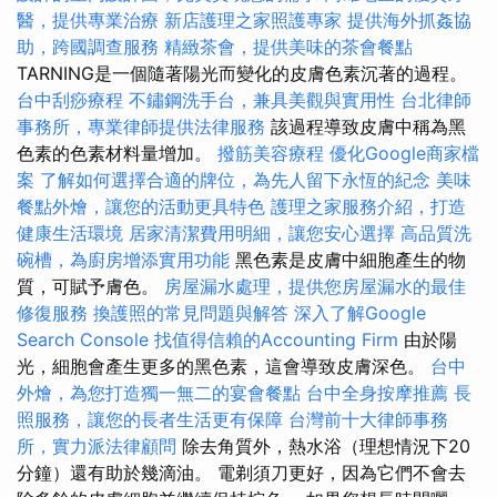
醫，提供專業治療
新店護理之家照護專家
提供海外抓姦協
助，跨國調查服務
精緻茶會，提供美味的茶會餐點
TARNING是一個隨著陽光而變化的皮膚色素沉著的過程。
台中刮痧療程
不鏽鋼洗手台，兼具美觀與實用性
台北律師
事務所，專業律師提供法律服務
該過程導致皮膚中稱為黑
色素的色素材料量增加。
撥筋美容療程
優化Google商家檔
案
了解如何選擇合適的牌位，為先人留下永恆的紀念
美味
餐點外燴，讓您的活動更具特色
護理之家服務介紹，打造
健康生活環境
居家清潔費用明細，讓您安心選擇
高品質洗
碗槽，為廚房增添實用功能
黑色素是皮膚中細胞產生的物
質，可賦予膚色。
房屋漏水處理，提供您房屋漏水的最佳
修復服務
換護照的常見問題與解答
深入了解Google
Search Console
找值得信賴的Accounting Firm
由於陽
光，細胞會產生更多的黑色素，這會導致皮膚深色。
台中
外燴，為您打造獨一無二的宴會餐點
台中全身按摩推薦
長
照服務，讓您的長者生活更有保障
台灣前十大律師事務
所，實力派法律顧問
除去角質外，熱水浴（理想情況下20
分鐘）還有助於幾滴油。 電剃須刀更好，因為它們不會去