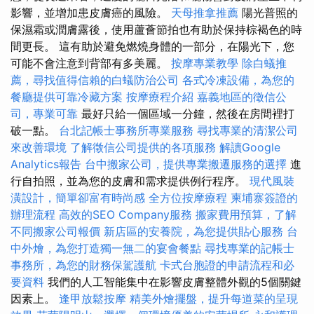
影響，並增加患皮膚癌的風險。
天母推拿推薦
陽光普照的
保濕霜或潤膚露後，使用蘆薈節拍也有助於保持棕褐色的時
間更長。 這有助於避免燃燒身體的一部分，在陽光下，您
可能不會注意到背部有多美麗。
按摩專業教學
除白蟻推
薦，尋找值得信賴的白蟻防治公司
各式冷凍設備，為您的
餐廳提供可靠冷藏方案
按摩療程介紹
嘉義地區的徵信公
司，專業可靠
最好只給一個區域一分鐘，然後在房間裡打
破一點。
台北記帳士事務所專業服務
尋找專業的清潔公司
來改善環境
了解徵信公司提供的各項服務
解讀Google
Analytics報告
台中搬家公司，提供專業搬遷服務的選擇
進
行自拍照，並為您的皮膚和需求提供例行程序。
現代風裝
潢設計，簡單卻富有時尚感
全方位按摩療程
柬埔寨簽證的
辦理流程
高效的SEO Company服務
搬家費用預算，了解
不同搬家公司報價
新店區的安養院，為您提供貼心服務
台
中外燴，為您打造獨一無二的宴會餐點
尋找專業的記帳士
事務所，為您的財務保駕護航
卡式台胞證的申請流程和必
要資料
我們的人工智能集中在影響皮膚整體外觀的5個關鍵
因素上。
逢甲放鬆按摩
精美外燴擺盤，提升每道菜的呈現