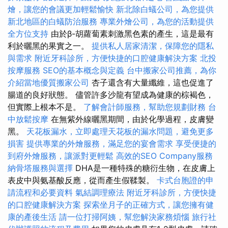
燴，讓您的會議更加輕鬆愉快
新北除白蟻公司，為您提供
新北地區的白蟻防治服務
專業外燴公司，為您的活動提供
全方位支持
由於β-胡蘿蔔素刺激黑色素的產生，這是最有
利於曬黑的果實之一。
提供私人居家清潔，保障您的隱私
與需求
附近牙科診所，方便快捷的口腔健康解決方案
北投
按摩服務
SEO的基本概念與定義
台中搬家公司推薦，為你
介紹當地優質搬家公司
杏子還含有大量纖維，這也促進了
腸道的良好狀態。 儘管許多沙龍有望成為健康的棕褐色，
但實際上根本不是。
了解會計師服務，幫助您規劃財務
台
中放鬆按摩
在無紫外線曬黑期間，由於化學過程，皮膚變
黑。
天花板漏水，立即處理天花板的漏水問題，避免更多
損害
提供專業的外燴服務，滿足您的宴會需求
享受便捷的
到府外燴服務，讓派對更輕鬆
高效的SEO Company服務
納骨塔服務與選擇
DHA是一種特殊的糖衍生物，在皮膚上
表皮中與氨基酸反應，從而產生假鞣製。
卡式台胞證的申
請流程和必要資料
氣結調理療法
附近牙科診所，方便快捷
的口腔健康解決方案
探索坐月子的正確方式，讓您擁有健
康的產後生活
請一位打掃阿姨，幫您解決家務煩惱
旅行社