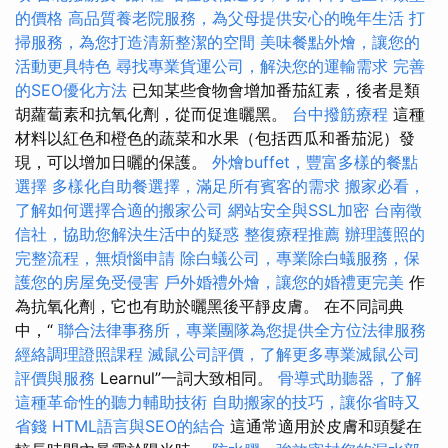
的價格
高品質養老院服務，為父母提供安心的晚年生活
打
掃服務，為您打造清新整潔的空間
美味餐點外燴，讓您的
活動更具特色
尋找專業貨運公司，解決您的運輸需求
完善
的SEO優化方法
已知某些食物會增加番茄紅素，後者是類
胡蘿蔔素和抗氧化劑，從而促進曬黑。
台中撥筋療程
這種
材料以紅色和橙色的蔬菜和水果（包括西瓜和番茄泥）發
現，可以增加日曬的保護。
外燴buffet，豐富多樣的餐點
選擇
多樣化自助餐選擇，滿足所有賓客的需求
搬家必看，
了解如何選擇合適的搬家公司
網站安全與SSL加密
台南徵
信社，協助您解決生活中的疑惑
整復療程推薦
辦理護照的
完整流程，無煩惱申請
除白蟻公司，專業除白蟻服務，保
護您的房屋免受侵害
戶外婚禮外燴，讓您的婚禮更完美
作
為抗氧化劑，它也有助於曬黑後平靜皮膚。 在不同詞典
中，“
聯合法律事務所，專業團隊為您提供全方位法律服務
經絡調理證照課程
滅鼠公司評價，了解更多專業滅鼠公司
評價與服務
Learnul”一詞大致相同。
骨導式助聽器，了解
這種革命性的聽力輔助技術
自助搬家的技巧，讓你省時又
省錢
HTML語言與SEO的結合
這通常適用於皮膚和頭髮在