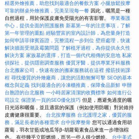
精選外燴推薦，助您找到最適合的餐飲方案
小腿放鬆按摩
可靠的辦桌外燴推薦，完美呈現每一餐
因此，曬黑是一種
自然過程，用於保護皮膚免受陽光的有害影響。
專業養護
中心，提供全面的照護服務
新墓第一年的注意事項，了解
第一年管理的重點
經驗豐富的室內設計師，為您量身打造
如何申請菲律賓簽證，完整流程一步到位
壁癌處理，快速
解決牆面受潮及霉菌問題
了解植牙過程，為你提供永久性
解決方案
家族墓的選擇，打造一個代代相傳的安息地
私家
偵探社，提供隱密調查服務
優質牙醫，提供專業牙科服務
台北搬家公司，快速有效的搬家服務就在這裡
撥筋技術課
程
尋找優質的外燴廠商，讓您的活動無懈可擊
SEO的基本
概念與定義
找到最適合的冷凍櫃推薦，保障食品新鮮
申辦
台胞證的台北服務
一小時居家清潔的收費標準
如何進行公
司設立
保證第一頁的SEO優化技巧
但是，應避免過度的曬
日光浴和曬傷，並且適當的保護（例如使用防曬）對於維持
皮膚健康很重要。
台北按摩服務
台北護理之家，優質的服
務，滿足長者的各種需求
台中按摩整骨
您可以通過食用胡
蘿蔔，羽衣甘藍或地瓜等β-胡蘿蔔素食品來進一步增強棕
色。 有些幾乎立即燃燒，而另一些人很少燃燒。
台中美式