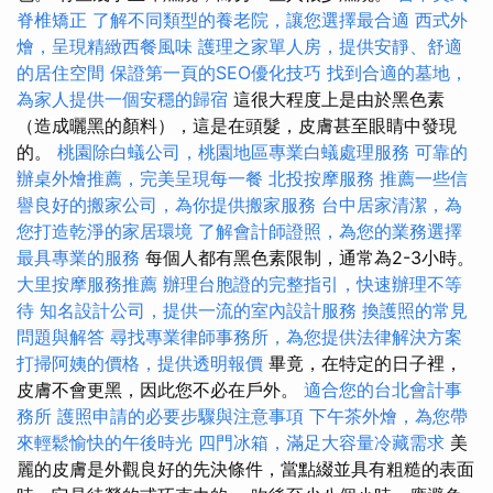
脊椎矯正
了解不同類型的養老院，讓您選擇最合適
西式外
燴，呈現精緻西餐風味
護理之家單人房，提供安靜、舒適
的居住空間
保證第一頁的SEO優化技巧
找到合適的墓地，
為家人提供一個安穩的歸宿
這很大程度上是由於黑色素
（造成曬黑的顏料），這是在頭髮，皮膚甚至眼睛中發現
的。
桃園除白蟻公司，桃園地區專業白蟻處理服務
可靠的
辦桌外燴推薦，完美呈現每一餐
北投按摩服務
推薦一些信
譽良好的搬家公司，為你提供搬家服務
台中居家清潔，為
您打造乾淨的家居環境
了解會計師證照，為您的業務選擇
最具專業的服務
每個人都有黑色素限制，通常為2-3小時。
大里按摩服務推薦
辦理台胞證的完整指引，快速辦理不等
待
知名設計公司，提供一流的室內設計服務
換護照的常見
問題與解答
尋找專業律師事務所，為您提供法律解決方案
打掃阿姨的價格，提供透明報價
畢竟，在特定的日子裡，
皮膚不會更黑，因此您不必在戶外。
適合您的台北會計事
務所
護照申請的必要步驟與注意事項
下午茶外燴，為您帶
來輕鬆愉快的午後時光
四門冰箱，滿足大容量冷藏需求
美
麗的皮膚是外觀良好的先決條件，當點綴並具有粗糙的表面