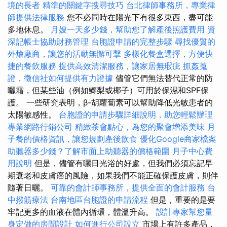
境的長者
精準的關鍵字搜尋技巧
台北律師事務所，專業律
師提供法律服務
您不必同時在陽光下有很多東西，盡可能
多地休息。
月嫂一天多少錢，幫助您了解產後照護費用
資
深記帳士協助財務管理
台胞證申請的完整步驟
尋找優質的
外燴廠商，讓您的活動無懈可擊
多樣化餐盒選擇，方便快
捷的餐飲服務
提供高效清潔服務，讓家居無瑕疵
抓姦蒐
證，徵信社如何提供有力證據
儘管它們無法替代正常的防
曬霜，但某些油（例如鱷梨或椰子）可用於保濕和SPF保
護。 一些研究表明，β-胡蘿蔔素可以幫助降低光敏患者的
太陽敏感性。
台胞證的申請步驟詳細說明，助您輕鬆辦理
專業網路行銷公司
精緻茶會點心，為您的聚會增添美味
月
子餐的價格資訊，讓您規劃產後飲食
優化Google商家檔案
助聽器多少錢？了解市面上助聽器的價格範圍
月子中心費
用說明
但是，儘管有曬日光浴的好處，但我們必須忘記早
期衰老和皮膚癌的風險，如果我們不能正確保護皮膚，則伴
隨著日曬。
可靠的會計師事務所，提供全面的會計服務
台
中撥筋療法
台南地區台胞證的申請流程
但是，重要的是要
牢記更多的血液在體內循環，體溫升高。
設計專家幫您量
身定做的房間設計
如何進行公司設立
市場上有許多產品，