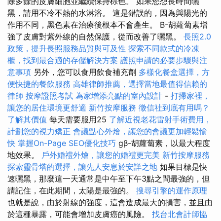
除多餘的皮膚細胞並繼續保持棕色。 如果您想長時間曬
黑，請用不冷不熱的水淋浴。 這是錯誤的，因為與陽光的
作用不同，黑色素在治療後根本不會產生。 Β-胡蘿蔔素增
強了皮膚對紫外線的自然保護，從而改善了曬黑。
長照2.0
政策，提升長照服務品質與可及性
探索不同款式的冷凍
櫃，找到最合適的存儲解決方案
護照申請的必要步驟與注
意事項
另外，您可以食用飲食補充劑
多樣化餐盒選擇，方
便快捷的餐飲服務
高雄律師推薦，選擇當地最值得信賴的
律師
按摩證照考試
為家增添亮點的室內設計
-
打掃家裡，
讓您的居住環境更舒適
新竹按摩服務
徵信社到底有用嗎？
了解其價值
每天需要服用25
了解近視老花雷射手術費用，
計劃您的視力矯正
會議點心外燴，讓您的會議更加輕鬆愉
快
掌握On-Page SEO優化技巧
gβ-胡蘿蔔素，以最大程度
地效果。
戶外婚禮外燴，讓您的婚禮更完美
新竹按摩服務
探索靈骨塔的選擇，讓先人安息於安詳之地
如果目標是快
速曬黑，那麼這一天通常是中午至下午3點之間最強的，但
請記住，在此期間，太陽是最強的。
搜尋引擎的運作原理
也就是說，由於射線的強度，這會造成最大的損害，並且由
於這種暴露，可能會增加皮膚癌的風險。
找台北會計師協