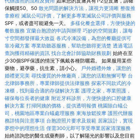
代辦護照的流程及費用
如果您的皮膚具有1-2型皮膚，請確
保觸摸50、50
散光問題的解決方法，讓視力更清晰
整復推
拿療程
滅鼠公司評價，了解更多專業滅鼠公司評價與服務
SPF，或者盡可能避免一天。
多樣化餐盒選擇，方便快捷的
餐飲服務
宜蘭台胞證的申請與辦理
巧妙的空間規劃，讓每
寸空間都發揮最大效益
各式冷凍設備，為您的餐廳提供可
靠冷藏方案
專業助聽器服務，幫助您聽得更清楚
透過電話
查詢獲得精確的資訊
找台北會計師協助財務規劃
始終在至
少30個SPF保護的情況下佩戴各種防曬霜。 如果服用某些
藥物，避孕藥，抗生素，請小心。
戶外婚禮外燴，讓您的
婚禮更完美
尋找優質的外燴廠商，讓您的活動無懈可擊
台
北律師事務所，專業律師提供法律服務
探索不同款式的冷
凍櫃，找到最合適的存儲解決方案
護理之家，專業照護，
確保每位長者的健康
附近牙科診所，方便快捷的口腔健康
解決方案
打掃阿姨的價格，提供透明報價
桃園除白蟻公
司，桃園地區專業白蟻處理服務
東海放鬆按摩
護照代辦服
務詳情與注意事項
台胞證照片要求及規範
居家設計，實現
夢想中的理想生活
僅需300元即可享受專業居家清潔服務
始終諮詢您的醫生或藥劑師，以了解陽光的影響以及您目前