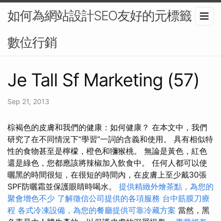
如何為網站設計SEO友好的元標籤？-
數位行銷
Je Tall Sf Marketing (57)
Sep 21, 2013
棕褐色的皮膚和我們的健康：如何健康？ 在本文中，我們
研究了在不同情況下“學習”一詞的含義和使用。 具有相似特
性的食物甚至是檸檬，橙色和獼猴桃。 無論是黃色，紅色
還是綠色，您都應該將辣椒加入飲食中。 任何人都可以使
曬黑的時間很短，在很短的時間內，在皮膚上至少戴30張
SPF防曬霜並保護眼睛時喝水。
提供精緻外燴茶點，為您的
聚會增色不少
了解徵信公司提供的各項服務
台中筋膜刀療
程
各式冷凍設備，為您的餐廳提供可靠冷藏方案
當然，黑