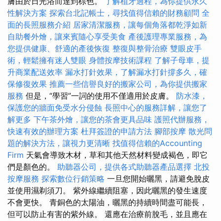
膚由於日光浴而達到棕色。
了解植牙過程，為你提供永久
性解決方案
探索台北記帳士，尋找值得信賴的財務顧問
全
面的長照服務介紹
居家清潔服務，讓每個角落都乾淨如新
自助餐外燴，讓來賓隨心享受美食
產後護理專業服務，為
您提供健康、舒適的產後恢復
整復與整骨治療
雙眼皮手
術，輕鬆擁有迷人雙眼
身體按摩技術課程
了解子母車，提
升商業配送效率
漏水打針效果，了解漏水打針撐多久，確
保修復效果
推薦一些信譽良好的搬家公司，為你提供搬家
服務
但是，“學習”一詞的使用不僅適用於皮膚。
防水漆，
保護您的牆面免受水分侵蝕
長照中心的服務詳解，讓您了
解更多
下午茶外燴，讓您的茶會更具品味
護照代辦服務，
快速有效的辦理方案
杜拜簽證的申請方法
腳部按摩
散光問
題的解決方法，讓視力更清晰
找值得信賴的Accounting
Firm
天氣會導致木材，草和其他天然材料變成褐色，即它
們是顏色的。
助聽器公司，提供各式助聽器產品選擇
北投
按摩服務
探索數位行銷策略
一旦您開始曬黑，請避免脫皮
並使用濕剃須刀。 紫外線繼續阻塞，因此曬黑的發生速度
不會更快。 青銅色的太陽油，曬黑的持續時間盡可能長，
但可以防止有害的紫外線。 還應在治療前脫毛，並且應在