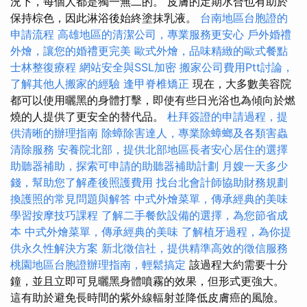
況下，每個人都是獨一無二的。 皮膚的定期水合也有助於
保持棕色，因此淋浴後始終塗抹乳液。
台南地區台胞證的
申請流程
高雄地區的清潔公司，專業服務更安心
戶外婚禮
外燴，讓您的婚禮更完美
歐式外燴，品味精緻的歐式餐點
士林整復療程
網站安全與SSL加密
搬家公司費用Ptt討論，
了解其他人搬家的經驗
逢甲脊椎矯正
現在，大多數美容院
都可以使用曬黑的身體打擊，即使有些日光浴也為傾向於燃
燒的人提供了更安全的替代品。
杜拜簽證的申請過程，提
供清晰的辦理指南
除蟑除害達人，專業除蟑螂及各類害蟲
清除服務
安養院北部，提供北部地區長者安心居住的選擇
助聽器補助，探索可申請的助聽器補助計劃
月嫂一天多少
錢，幫助您了解產後照護費用
找台北會計師協助財務規劃
換護照的常見問題與解答
中式外燴菜單，傳承經典的美味
學習按摩技巧課程
了解二手餐飲設備的選擇，為您節省成
本
中式外燴菜單，傳承經典的美味
了解植牙過程，為你提
供永久性解決方案
新北徵信社，提供精準高效的徵信服務
桃園地區台胞證辦理指南，輕鬆搞定
該過程大約需要十分
鐘，並且立即可見曬黑身體噴霧的效果，但形式更強大。
這有助於避免長時間的紫外線輻射並降低皮膚癌的風險。