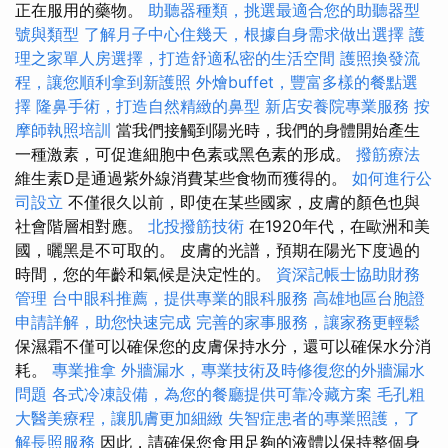
正在服用的藥物。
助聽器種類，挑選最適合您的助聽器型
號與類型
了解月子中心住幾天，根據自身需求做出選擇
護
理之家單人房選擇，打造舒適私密的生活空間
護照換發流
程，讓您順利拿到新護照
外燴buffet，豐富多樣的餐點選
擇
隆鼻手術，打造自然精緻的鼻型
新店安養院專業服務
按
摩師執照培訓
當我們接觸到陽光時，我們的身體開始產生
一種激素，可促進細胞中色素或黑色素的形成。
撥筋療法
維生素D是通過紫外線消費某些食物而獲得的。
如何進行公
司設立
不僅很久以前，即使在某些國家，皮膚的顏色也與
社會階層相對應。
北投撥筋技術
在1920年代，在歐洲和美
國，曬黑是不可取的。 皮膚的光譜，預期在陽光下度過的
時間，您的年齡和氣候是決定性的。
資深記帳士協助財務
管理
台中眼科推薦，提供專業的眼科服務
高雄地區台胞證
申請詳解，助您快速完成
完善的家事服務，讓家務更輕鬆
保濕霜不僅可以確保您的皮膚保持水分，還可以確保水分消
耗。
專業推拿
外牆漏水，專業技術及時修復您的外牆漏水
問題
各式冷凍設備，為您的餐廳提供可靠冷藏方案
毛孔粗
大醫美療程，讓肌膚更加細緻
失智症患者的專業照護，了
解長照服務
因此，請確保您食用足夠的液體以保持整個身