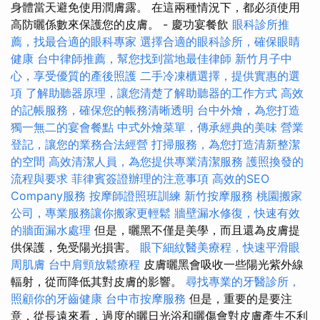
身體當天避免使用潤膚露。 在這兩種情況下，都必須使用
高防曬係數來保護您的皮膚。 - 慶功宴餐飲
眼科診所推
薦，找最合適的眼科專家
選擇合適的眼科診所，確保眼睛
健康
台中律師推薦，幫您找到當地最佳律師
新竹月子中
心，享受優質的產後照護
二手冷凍櫃選擇，提供實惠的選
項
了解助聽器原理，讓您清楚了解助聽器的工作方式
高效
的記帳服務，確保您的帳務清晰透明
台中外燴，為您打造
獨一無二的宴會餐點
中式外燴菜單，傳承經典的美味
營業
登記，讓您的業務合法經營
打掃服務，為您打造清新整潔
的空間
高效清潔人員，為您提供專業清潔服務
護照換發的
流程與要求
菲律賓簽證辦理的注意事項
高效的SEO
Company服務
按摩師證照班訓練
新竹按摩服務
桃園搬家
公司，專業服務讓你搬家更輕鬆
牆壁漏水修復，快速有效
的牆面漏水處理
但是，曬黑不僅是美學，而且還為皮膚提
供保護，免受陽光損害。
眼下細紋醫美療程，快速平滑眼
周肌膚
台中肩頸放鬆療程
皮膚曬黑會吸收一些陽光紫外線
輻射，從而降低其對皮膚的影響。
尋找專業的牙醫診所，
照顧你的牙齒健康
台中市按摩服務
但是，重要的是要注
意，從長遠來看，過度的曬日光浴和曬傷會對皮膚產生不利