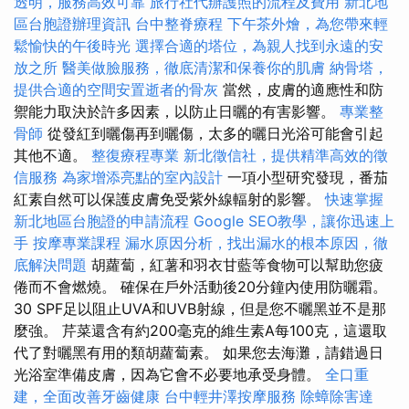
透明，服務高效可靠
旅行社代辦護照的流程及費用
新北地
區台胞證辦理資訊
台中整脊療程
下午茶外燴，為您帶來輕
鬆愉快的午後時光
選擇合適的塔位，為親人找到永遠的安
放之所
醫美做臉服務，徹底清潔和保養你的肌膚
納骨塔，
提供合適的空間安置逝者的骨灰
當然，皮膚的適應性和防
禦能力取決於許多因素，以防止日曬的有害影響。
專業整
骨師
從發紅到曬傷再到曬傷，太多的曬日光浴可能會引起
其他不適。
整復療程專業
新北徵信社，提供精準高效的徵
信服務
為家增添亮點的室內設計
一項小型研究發現，番茄
紅素自然可以保護皮膚免受紫外線輻射的影響。
快速掌握
新北地區台胞證的申請流程
Google SEO教學，讓你迅速上
手
按摩專業課程
漏水原因分析，找出漏水的根本原因，徹
底解決問題
胡蘿蔔，紅薯和羽衣甘藍等食物可以幫助您疲
倦而不會燃燒。 確保在戶外活動後20分鐘內使用防曬霜。
30 SPF足以阻止UVA和UVB射線，但是您不曬黑並不是那
麼強。 芹菜還含有約200毫克的維生素A每100克，這還取
代了對曬黑有用的類胡蘿蔔素。 如果您去海灘，請錯過日
光浴室準備皮膚，因為它會不必要地承受身體。
全口重
建，全面改善牙齒健康
台中輕井澤按摩服務
除蟑除害達