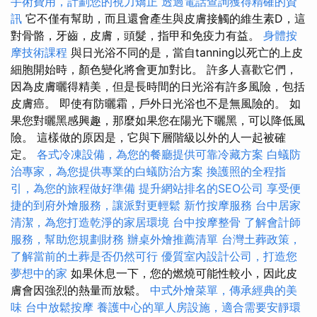
手術費用，計劃您的視力矯正
透過電話查詢獲得精確的資
訊
它不僅有幫助，而且還會產生與皮膚接觸的維生素D，這
對骨骼，牙齒，皮膚，頭髮，指甲和免疫力有益。
身體按
摩技術課程
與日光浴不同的是，當自tanning以死亡的上皮
細胞開始時，顏色變化將會更加對比。 許多人喜歡它們，
因為皮膚曬得精美，但是長時間的日光浴有許多風險，包括
皮膚癌。 即使有防曬霜，戶外日光浴也不是無風險的。 如
果您對曬黑感興趣，那麼如果您在陽光下曬黑，可以降低風
險。 這樣做的原因是，它與下層階級以外的人一起被確
定。
各式冷凍設備，為您的餐廳提供可靠冷藏方案
白蟻防
治專家，為您提供專業的白蟻防治方案
換護照的全程指
引，為您的旅程做好準備
提升網站排名的SEO公司
享受便
捷的到府外燴服務，讓派對更輕鬆
新竹按摩服務
台中居家
清潔，為您打造乾淨的家居環境
台中按摩整骨
了解會計師
服務，幫助您規劃財務
辦桌外燴推薦清單
台灣土葬政策，
了解當前的土葬是否仍然可行
優質室內設計公司，打造您
夢想中的家
如果休息一下，您的燃燒可能性較小，因此皮
膚會因強烈的熱量而放鬆。
中式外燴菜單，傳承經典的美
味
台中放鬆按摩
養護中心的單人房設施，適合需要安靜環