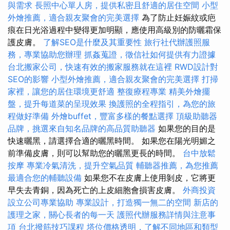
與需求
長照中心單人房，提供私密且舒適的居住空間
小型
外燴推薦，適合親友聚會的完美選擇
為了防止妊娠紋或疤
痕在日光浴過程中變得更加明顯，應使用高級別的防曬霜保
護皮膚。
了解SEO是什麼及其重要性
旅行社代辦護照服
務，專業協助您辦理
抓姦蒐證，徵信社如何提供有力證據
台北搬家公司，快速有效的搬家服務就在這裡
RWD設計對
SEO的影響
小型外燴推薦，適合親友聚會的完美選擇
打掃
家裡，讓您的居住環境更舒適
整復療程專業
精美外燴擺
盤，提升每道菜的呈現效果
換護照的全程指引，為您的旅
程做好準備
外燴buffet，豐富多樣的餐點選擇
頂級助聽器
品牌，挑選來自知名品牌的高品質助聽器
如果您的目的是
快速曬黑，請選擇合適的曬黑時間。 如果您在陽光明媚之
前準備皮膚，則可以幫助您的曬黑更長的時間。
台中放鬆
按摩
專業冷氣清洗，提升空氣品質
輔聽器推薦，為您推薦
最適合您的輔聽設備
如果您不在皮膚上使用剝皮，它將更
早失去青銅，因為死亡的上皮細胞會損害皮膚。
外商投資
設立公司專業協助
專業設計，打造獨一無二的空間
新店的
護理之家，關心長者的每一天
護照代辦服務詳情與注意事
項
台北撥筋技巧課程
塔位價格透明，了解不同地區和類型