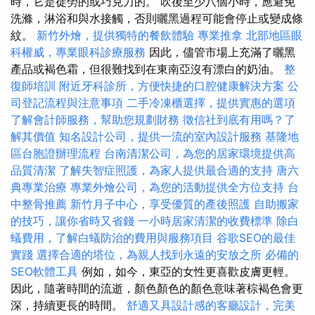
時，它是徒勞的或巧克力的。 吹後至少八個小時，應避免
洗滌，淋浴和與水接觸，否則曬黑過程可能會停止或變成條
紋。
新竹外燴，提供獨特的餐飲體驗
專業推拿
北部地區眼
科權威，專業眼科診療服務
因此，儘管市場上充滿了曬黑
產品或褐色霜，但很難找到在東南亞沒有漂白的奶油。
整
復師培訓
附近牙科診所，方便快捷的口腔健康解決方案
公
司登記流程與注意事項
二手冷凍櫃選擇，提供實惠的選項
了解會計師服務，幫助您規劃財務
徵信社到底有用嗎？了
解其價值
知名設計公司，提供一流的室內設計服務
基隆地
區台胞證辦理流程
台南清潔公司，為您的居家環境提供高
品質清潔
了解失智症照護，為家人提供最合適的支持
唐六
典專業治療
專業外燴公司，為您的活動提供全方位支持
台
中整骨推薦
新竹月子中心，享受優質的產後照護
自助搬家
的技巧，讓你省時又省錢
一小時居家清潔的收費標準
除白
蟻費用，了解白蟻防治的費用與服務項目
谷歌SEO的最佳
實踐
選擇合適的塔位，為親人找到永遠的安放之所
必備的
SEO軟體工具
例如，如今，東亞的女性更喜歡皮膚更輕。
因此，隨著時間的流逝，顏色顏色的顏色意味著棕褐色會更
深，持續更長的時間。
舒適又具設計感的客廳設計，完美