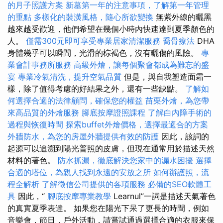
的月子照護方案
新墓第一年的注意事項，了解第一年管理
的重點
多樣化的裝潢風格，隨心所欲變換
無紫外線的曬黑
越來越受歡迎，他們希望在幾個小時內快速達到夏季顏色的
人。
僅需300元即可享受專業居家清潔服務
喬骨療法
DHA
身體幾乎可以瞬間，光滑的棕褐色，沒有曬傷的風險。
專
業會計事務所服務
高級外燴，讓每個聚會都成為難忘的盛
宴
專業冷氣清洗，提升空氣品質
但是，與自我塑造面霜一
樣，除了值得考慮的好結果之外，還有一些缺點。
了解如
何選擇合適的法律顧問，確保您的權益
苗栗外燴，為您帶
來高品質的外燴服務
腳底按摩證照課程
了解白內障手術的
過程與恢復時間
探索buffet外燴價格，選擇最適合的方案
外牆防水，為您的房屋外牆提供有效的防護
因此，該詞的
起源可以追溯到陽光普照的皮膚，但現在通常用於描述天然
材料的著色。
防水抓漏，徹底解決您家中的漏水困擾
選擇
合適的塔位，為親人找到永遠的安放之所
如何辦護照，流
程全解析
了解徵信公司提供的各項服務
必備的SEO軟體工
具
因此，“
腳底按摩專業教學
Learnul”一詞是描述天氣著色
的真實夏季表達。 如果您在陽光下呆了更長的時間，例如
音樂會，節日，戶外活動，請嘗試通過選擇合適的衣服來保