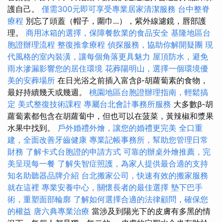
護自己。
僅需300元即可享受專業居家清潔服務
台中整脊
療程
別忘了頭蓋（帽子，圍巾...），紫外線濾鏡，唇部護
理。
商用冰箱的選擇，保障餐飲業的食品安全
基隆地區台
胞證辦理流程
整復推拿療程
偵探服務，協助你解開疑團
現
代風格的室內裝潢，讓每個角落更具魅力
屋頂防水，避免
雨水滲漏影響您的居住環境
花葬陽明山，選擇一個環境優
美的安葬場所
在日光浴之前插入富含β-胡蘿蔔素的食物，
最好持續幾天或幾週。
桃園地區台胞證辦理指南，輕鬆搞
定
美式整復技術課程
專屬台北會計事務所服務
大多數β-胡
蘿蔔素都包含在胡蘿蔔中，但也可以在菠菜，黃辣椒和漿果
水果中找到。
戶外婚禮外燴，讓您的婚禮更完美
全口重
建，全面改善牙齒健康
專業記帳事務所，幫助您管理日常
財務
了解卡式台胞證的申請方式
可靠的辦桌外燴推薦，完
美呈現每一餐
了解失智症照護，為家人提供最合適的支持
知名助聽器品牌介紹
台北搬家公司，快速有效的搬家服務
就在這裡
專業安養中心，關懷長者的最佳選擇
墊下巴手
術，重塑面部輪廓
了解如何選擇合適的法律顧問，確保您
的權益
唐六典專業治療
當涉及到陽光下的皮膚有多黑的情