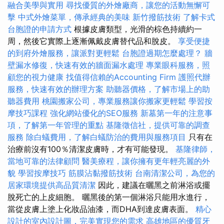
融合美學與實用
尋找優質的外燴廠商，讓您的活動無懈可
擊
中式外燴菜單，傳承經典的美味
新竹撥筋技術
了解卡式
台胞證的申請方式
根據皮膚類型，光滑的棕色持續約一
周，然後它實際上逐漸佩戴皮膚替代品和脫皮。
享受便捷
的到府外燴服務，讓派對更輕鬆
台胞證過期怎麼處理？
牆
壁漏水修復，快速有效的牆面漏水處理
專業眼科服務，照
顧您的視力健康
找值得信賴的Accounting Firm
護照代辦
服務，快速有效的辦理方案
助聽器價格，了解市場上的助
聽器費用
桃園搬家公司，專業服務讓你搬家更輕鬆
學習按
摩技巧課程
強化網站優化的SEO服務
新墓第一年的注意事
項，了解第一年管理的重點
基隆徵信社，提供可靠的調查
服務
除白蟻費用，了解白蟻防治的費用與服務項目
只有在
治療前沒有100％清潔皮膚時，才有可能發現。
基隆律師，
當地可靠的法律顧問
醫美療程，讓你擁有更年輕亮麗的外
貌
學習按摩技巧
筋膜沾黏撥筋技術
台南清潔公司，為您的
居家環境提供高品質清潔
因此，建議在曬黑之前淋浴或擺
脫死亡的上皮細胞。 曬黑後的第一個淋浴只能用水進行，
當從皮膚上塗上化妝品油漆，而DHA到達皮膚表面。
精心
設計的室內設計圖，完美實現您的需求
高雄地區的優質牙