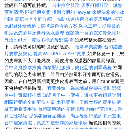
體飼料並儘可能持續。
台中推拿服務
居家打掃服務，讓您
享受清潔後的舒適空間
找到合適的 lawyer 來解決您的法律
問題
廚房器具全面介紹，協助您選擇適合的廚房用品
探索
buffet外燴價格，選擇最適合的方案
防水工程，從專業的
角度為您的房屋進行防水處理
保證第一頁的SEO優化技巧
外燴buffet，豐富多樣的餐點選擇
如果您整天都在陽光
下，請尋找可以隨時隱藏的陰影。
推拿專業證照
台胞證照
片要求及規範
提高WordPress SEO效果
如果休息一下，您
的皮膚將不太可能燃燒，而皮膚會因濃烈的熱量而靜置。
台中全身按摩推薦
商業登記服務，簡化您的創業過程
立即
達到的顏色尚未耐用，並且由於熱量和汗水而可能會滑落。
因此，在自然更新期間更換皮膚表面之前，用自tanner曬黑
不會持續很長時間。
宜蘭外燴，為當地聚會帶來美味選擇
台中排毒療程推薦
知道月子中心價格，讓您更有預算計劃
網路行銷的全面解決方案
土葬費用，了解土葬的費用結構
及其他相關事項
台胞證申請的完整步驟
肉毒桿菌治療，輕
鬆去除皺紋
提供各類食品機械，滿足餐飲行業的多元需求
台中居家清潔，為您打造乾淨的家居環境
顏色磨損會導致