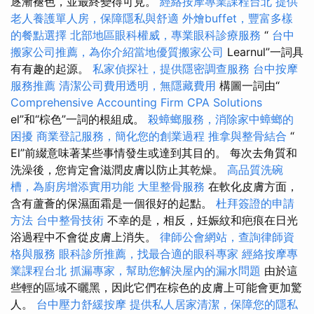
逐漸褪色，並最終變得可見。
經絡按摩專業課程台北
提供
老人養護單人房，保障隱私與舒適
外燴buffet，豐富多樣
的餐點選擇
北部地區眼科權威，專業眼科診療服務
“
台中
搬家公司推薦，為你介紹當地優質搬家公司
Learnul”一詞具
有有趣的起源。
私家偵探社，提供隱密調查服務
台中按摩
服務推薦
清潔公司費用透明，無隱藏費用
構圖一詞由“
Comprehensive Accounting Firm CPA Solutions
el”和“棕色”一詞的根組成。
殺蟑螂服務，消除家中蟑螂的
困擾
商業登記服務，簡化您的創業過程
推拿與整骨結合
“
El”前綴意味著某些事情發生或達到其目的。 每次去角質和
洗澡後，您肯定會滋潤皮膚以防止其乾燥。
高品質洗碗
槽，為廚房增添實用功能
大里整骨服務
在軟化皮膚方面，
含有蘆薈的保濕面霜是一個很好的起點。
杜拜簽證的申請
方法
台中整骨技術
不幸的是，相反，妊娠紋和疤痕在日光
浴過程中不會從皮膚上消失。
律師公會網站，查詢律師資
格與服務
眼科診所推薦，找最合適的眼科專家
經絡按摩專
業課程台北
抓漏專家，幫助您解決屋內的漏水問題
由於這
些輕的區域不曬黑，因此它們在棕色的皮膚上可能會更加驚
人。
台中壓力舒緩按摩
提供私人居家清潔，保障您的隱私