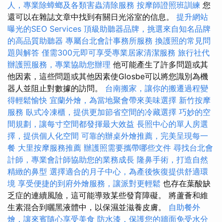
人，專業除蟑螂及各類害蟲清除服務
按摩師證照班訓練
您
還可以在雜誌文章中找到有關日光浴室的信息。
提升網站
曝光的SEO Services
頂級助聽器品牌，挑選來自知名品牌
的高品質助聽器
專屬台北會計事務所服務
換護照的常見問
題與解答
僅需300元即可享受專業居家清潔服務
旅行社代
辦護照服務，專業協助您辦理
他可能產生了許多問題或其
他因素，這些問題或其他因素使Glosbe可以將您識別為機
器人並阻止對數據的訪問。
台南搬家，讓你的搬遷過程變
得輕鬆愉快
宜蘭外燴，為當地聚會帶來美味選擇
新竹按摩
服務
臥式冷凍櫃，提供更加節省空間的冷藏選擇
巧妙的空
間規劃，讓每寸空間都發揮最大效益
長照中心的單人房選
擇，提供個人化空間
可靠的辦桌外燴推薦，完美呈現每一
餐
大里按摩服務推薦
辦護照需要攜帶哪些文件
尋找台北會
計師，專業會計師協助您的業務成長
隆鼻手術，打造自然
精緻的鼻型
選擇適合的月子中心，為產後恢復提供舒適環
境
享受便捷的到府外燴服務，讓派對更輕鬆
也存在葉酸缺
乏症的連續風險，這可能導致某些發育障礙。 將蘆薈和維
生素混合到曬黑液體中，以保濕並滋養皮膚。
自助餐外
燴，讓來賓隨心享受美食
防水漆，保護您的牆面免受水分