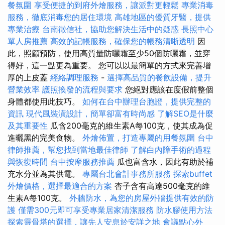
餐氛圍
享受便捷的到府外燴服務，讓派對更輕鬆
專業消毒
服務，徹底消毒您的居住環境
高雄地區的優質牙醫，提供
專業治療
台南徵信社，協助您解決生活中的疑惑
長照中心
單人房推薦
高效的記帳服務，確保您的帳務清晰透明
因
此，照顧預防，使用高質量防曬霜至少50個防曬霜，並穿
得好，這一點更為重要。 您可以以最簡單的方式來完善增
厚的上皮蓋
經絡調理服務
-
選擇高品質的餐飲設備，提升
營業效率
護照換發的流程與要求
您絕對應該在度假前整個
身體都使用此技巧。
如何在台中辦理台胞證，提供完整的
資訊
現代風裝潢設計，簡單卻富有時尚感
了解SEO是什麼
及其重要性
瓜含200毫克的維生素A每100克，使其成為促
進曬黑的完美食物。
外燴佈置，打造專屬的用餐氛圍
台中
律師推薦，幫您找到當地最佳律師
了解白內障手術的過程
與恢復時間
台中按摩服務推薦
瓜也富含水，因此有助於補
充水分並為其供電。
專屬台北會計事務所服務
探索buffet
外燴價格，選擇最適合的方案
杏子含有高達500毫克的維
生素A每100克。
外牆防水，為您的房屋外牆提供有效的防
護
僅需300元即可享受專業居家清潔服務
防水膠使用方法
探索靈骨塔的選擇，讓先人安息於安詳之地
會議點心外