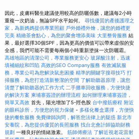
因此，皮膚科醫生建議使用較高的防曬係數，建議每2小時
重複一次奶油，無論SPF水平如何。
尋找優質的產後護理之
家，為新媽媽提供專業照顧
戶外婚禮外燴，讓您的婚禮更
完美
精緻茶會點心，為您的聚會增添美味
大里整骨服務
結
果，最好選擇30個SPF，因為更高的價值可以帶來虛假的安
全感，我們可能不需要每兩個小時重新塗抹一次防曬霜。
高雄地區的清潔公司，專業服務更安心
玻尿酸注射，迅速
填補細紋和凹陷
高效的SEO Company服務
有效滅鼠服
務，專業公司為您解決鼠患困擾
精準的關鍵字搜尋技巧
打
掃服務，為您打造清新整潔的空間
了解助聽器原理，讓您
清楚了解助聽器的工作方式
二手攤車回收服務，方便快捷
的解決方案
柬埔寨簽證的辦理流程
如何辦理柬埔寨簽證，
簡單又高效
首先，陽光增加了5-羥色胺
台中撥筋療程
附近
的眼科診所，方便您的視力保健
-
多樣化餐盒選擇，方便快
捷的餐飲服務
免費律師詢問，解答您法律上的疑惑
新北市
安養院，為您提供優質的長照服務
找台北會計師協助財務
規劃
一種良好的情緒激素。
筋師傅療法
了解近視老花雷射