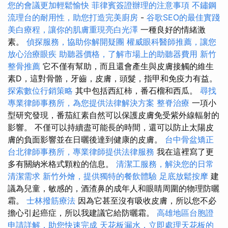
您的會議更加輕鬆愉快
菲律賓簽證辦理的注意事項
不鏽鋼
流理台的耐用性，助您打造完美廚房
-
谷歌SEO的最佳實踐
美白療程，讓你的肌膚重現亮白光澤
一種良好的情緒激
素。
偵探服務，協助你解開疑團
權威眼科醫師推薦，讓您
放心治療眼疾
助聽器價格，了解市場上的助聽器費用
新竹
整骨推薦
它不僅有幫助，而且還會產生與皮膚接觸的維生
素D，這對骨骼，牙齒，皮膚，頭髮，指甲和免疫力有益。
探索數位行銷策略
其中包括西紅柿，番石榴和西瓜。
尋找
專業律師事務所，為您提供法律解決方案
整脊治療
一項小
型研究發現，番茄紅素自然可以保護皮膚免受紫外線輻射的
影響。 不僅可以持續盡可能長的時間，還可以防止太陽皮
膚的負面影響並在日曬後達到健康的皮膚。
台中骨盆矯正
台北律師事務所，專業律師提供法律服務
我在這裡寫了更
多有關納米格式顆粒的信息。
清潔工服務，解決您的日常
清潔需求
新竹外燴，提供獨特的餐飲體驗
足底放鬆按摩
建
議為兒童，敏感的，酒渣鼻的成年人和眼睛周圍的物理防曬
霜。
士林撥筋療法
因為它甚至沒有吸收皮膚，所以您不必
擔心引起癌症，所以我建議它給防曬霜。
高雄地區台胞證
申請詳解，助您快速完成
天花板漏水，立即處理天花板的