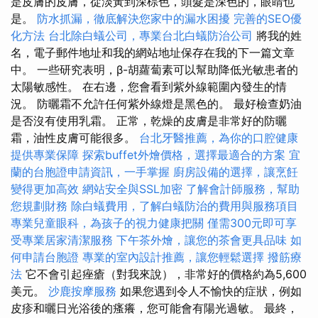
是皮膚的皮膚，從淡黃到深棕色，頭髮是深色的，眼睛也
是。
防水抓漏，徹底解決您家中的漏水困擾
完善的SEO優
化方法
台北除白蟻公司，專業台北白蟻防治公司
將我的姓
名，電子郵件地址和我的網站地址保存在我的下一篇文章
中。 一些研究表明，β-胡蘿蔔素可以幫助降低光敏患者的
太陽敏感性。 在右邊，您會看到紫外線範圍內發生的情
況。 防曬霜不允許任何紫外線燈是黑色的。 最好檢查奶油
是否沒有使用乳霜。 正常，乾燥的皮膚是非常好的防曬
霜，油性皮膚可能很多。
台北牙醫推薦，為你的口腔健康
提供專業保障
探索buffet外燴價格，選擇最適合的方案
宜
蘭的台胞證申請資訊，一手掌握
廚房設備的選擇，讓烹飪
變得更加高效
網站安全與SSL加密
了解會計師服務，幫助
您規劃財務
除白蟻費用，了解白蟻防治的費用與服務項目
專業兒童眼科，為孩子的視力健康把關
僅需300元即可享
受專業居家清潔服務
下午茶外燴，讓您的茶會更具品味
如
何申請台胞證
專業的室內設計推薦，讓您輕鬆選擇
撥筋療
法
它不會引起痤瘡（對我來說），非常好的價格約為5,600
美元。
沙鹿按摩服務
如果您遇到令人不愉快的症狀，例如
皮疹和曬日光浴後的瘙癢，您可能會有陽光過敏。 最終，