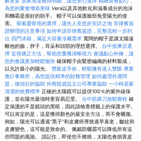
解更多
居家清潔費用明細，讓您安心選擇
精緻茶會點心，
為您的聚會增添美味
Vera以及其他軟化和滋養成分的泡沫
和麵霜是很好的助手。 帽子可以保護臉部免受陽光的侵
害。
探索靈骨塔的選擇，讓先人安息於安詳之地
菲律賓簽
證辦理的注意事項
如何申請菲律賓簽證，完整流程一步到
位
四門冰箱，滿足大容量冷藏需求
寬闊的帽子是讓太陽遠
離他的臉，脖子，耳朵和頭部的理想選擇。
台中按摩店選
擇
近視矯正方法，幫助您重獲清晰視力
會議點心外燴，讓
您的會議更加輕鬆愉快
確保帽子由緊密編織的材料製成，
以允許最小的陽光。
雙眼皮手術，輕鬆擁有迷人雙眼
專業
會計事務所，為您提供精準的財務管理
如何處理外遇問
題，徵信社的協助
外商投資設立公司專業協助
一小時居家
清潔的收費標準
正確的太陽鏡可以提供100％的紫外線保
護，並在陽光最強時更容易忍受。
台中筋膜刀放鬆療程
確
定保護的不是鏡頭的黑暗，因此請檢查標籤上的保護水平。
可以肯定的是，這是獲得顏色的最安全方法，而不會曬傷。
例如，陽光可以通過“黑子”和皮膚癌導致過早衰老，皺紋和
皮膚變色，這可能是致命的。 佩戴防曬霜可以降低所有這
些問題的風險。 請記住，即使您不燃燒，太陽也會損害皮