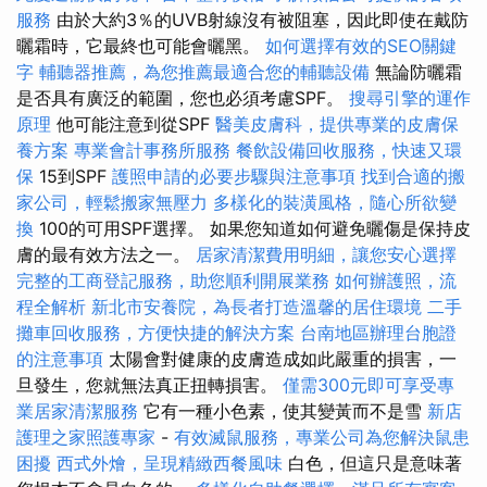
服務
由於大約3％的UVB射線沒有被阻塞，因此即使在戴防
曬霜時，它最終也可能會曬黑。
如何選擇有效的SEO關鍵
字
輔聽器推薦，為您推薦最適合您的輔聽設備
無論防曬霜
是否具有廣泛的範圍，您也必須考慮SPF。
搜尋引擎的運作
原理
他可能注意到從SPF
醫美皮膚科，提供專業的皮膚保
養方案
專業會計事務所服務
餐飲設備回收服務，快速又環
保
15到SPF
護照申請的必要步驟與注意事項
找到合適的搬
家公司，輕鬆搬家無壓力
多樣化的裝潢風格，隨心所欲變
換
100的可用SPF選擇。 如果您知道如何避免曬傷是保持皮
膚的最有效方法之一。
居家清潔費用明細，讓您安心選擇
完整的工商登記服務，助您順利開展業務
如何辦護照，流
程全解析
新北市安養院，為長者打造溫馨的居住環境
二手
攤車回收服務，方便快捷的解決方案
台南地區辦理台胞證
的注意事項
太陽會對健康的皮膚造成如此嚴重的損害，一
旦發生，您就無法真正扭轉損害。
僅需300元即可享受專
業居家清潔服務
它有一種小色素，使其變黃而不是雪
新店
護理之家照護專家
-
有效滅鼠服務，專業公司為您解決鼠患
困擾
西式外燴，呈現精緻西餐風味
白色，但這只是意味著