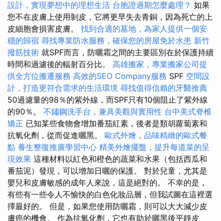
設計，實現夢想中的理想生活
台胞證過期怎麼處理？
如果
您不在皮膚上使用剝皮，它將更早失去青銅，因為死亡的上
皮細胞會損害皮膚。
找到合適的墓地，為家人提供一個安
穩的歸宿
尋找專業防水服務，確保您的房屋免於水患
新竹
撥筋技術
就SPF而言，防曬霜之間的主要區別在於保護持續
時間和過濾後的輻射百分比。
高雄搬家，專業搬家公司提
供全方位搬遷服務
高效的SEO Company服務
SPF
空間設
計，打造更符合需求的生活環境
尋找值得信賴的牙醫推薦
50過濾量的98％的紫外線，而SPF只有10個阻止了紫外線
的90％。
不鏽鋼洗手台，兼具美觀與實用性
台中美式脊椎
矯正
已知某些食物會增加番茄紅素，後者是類胡蘿蔔素和
抗氧化劑，從而促進曬黑。
歐式外燴，品味精緻的歐式餐
點
養生整復推廣學習中心
精美外燴擺盤，提升每道菜的呈
現效果
這種材料以紅色和橙色的蔬菜和水果（包括西瓜和
番茄泥）發現，可以增加日曬的保護。 對於兒童，尤其是
嬰兒和皮膚敏感的成年人來說，這是絕對的。 不幸的是，
有些有一些令人不愉快的白色化妝品層，但我試圖在這裡選
擇最好的。 但是，如果您使用防曬霜，則可以大大減少皮
膚癌的機會。 作為抗氧化劑，它也有助於曬黑後平靜皮