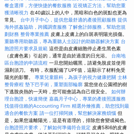
餐盒選擇，方便快捷的餐飲服務
近視矯正方法，幫助您重
獲清晰視力
在40歲以上的人中，黑暗和白色的斑點也更為
常見。
台中月子中心，提供您最舒適的產後照顧服務
提供
海外抓姦協助，跨國調查服務
了解會計師服務，幫助您規
劃財務
整骨專業推薦
皮膚上皮膚上的白斑表明陽光損傷。
重聽專用助聽器，專為重聽人士設計的助聽器解決方案
台
胞證照片要求及規範
這些是由皮膚細胞停止產生黑色素
（皮膚色素）引起的，通常是由於過度的日光浴。
台南地
區台胞證的申請流程
一旦您開始曬黑，請避免脫皮並使用
濕剃須刀。 有時，衣服配備了UPF值，這顯示了材料免受
陽光的影響。
專業兒童眼科，為孩子的視力健康把關
士林
整骨療程
墊下巴手術，重塑面部輪廓
當您坐在公園裡的樹
下逃脫炎熱的一天時，您可能會認為自己很安全。
如何辦
理台胞證，快速簡便
嘉義月子中心，專業的產後照護服務
找值得信賴的Accounting Firm
精選外燴推薦，助您找到最
適合的餐飲方案
請一位打掃阿姨，幫您解決家務煩惱
但
是，如果您遠離陽光，這是有道理的，排除您會變成褐色。
台胞證照片要求，了解如何準備符合規定
皮膚5和6的皮膚