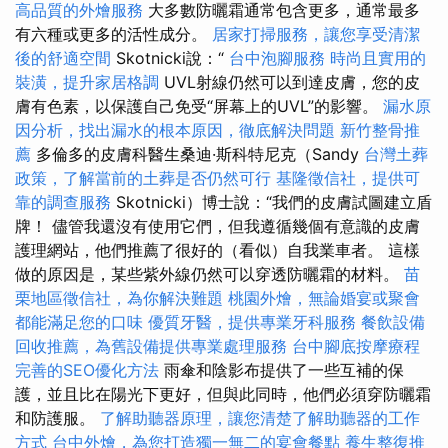
高品質的外燴服務
大多數防曬霜通常包含更多，通常最多
有六種或更多的活性成分。
居家打掃服務，讓您享受清潔
後的舒適空間
Skotnicki說：“
台中泡腳服務
時尚且實用的
裝潢，提升家居格調
UVL射線仍然可以到達皮膚，您的皮
膚有色素，以保護自己免受“屏幕上的UVL”的影響。
漏水原
因分析，找出漏水的根本原因，徹底解決問題
新竹整骨推
薦
多倫多的皮膚科醫生桑迪·斯科特尼克（Sandy
台灣土葬
政策，了解當前的土葬是否仍然可行
基隆徵信社，提供可
靠的調查服務
Skotnicki）博士說：“我們的皮膚試圖建立盾
牌！ 儘管我還沒有使用它們，但我遵循幾個有意識的皮膚
護理網站，他們推薦了很好的（看似）自我業車者。 這樣
做的原因是，某些紫外線仍然可以穿透防曬霜的材料。
苗
栗地區徵信社，為你解決難題
桃園外燴，無論婚宴或聚會
都能滿足您的口味
優質牙醫，提供專業牙科服務
餐飲設備
回收推薦，為舊設備提供專業處理服務
台中腳底按摩療程
完善的SEO優化方法
雨傘和陰影布提供了一些互補的保
護，並且比在陽光下更好，但與此同時，他們必須穿防曬霜
和防護服。
了解助聽器原理，讓您清楚了解助聽器的工作
方式
台中外燴，為您打造獨一無二的宴會餐點
養生整復推