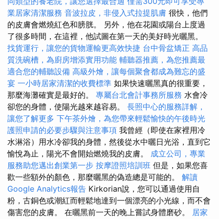
同類型的養老院，讓您選擇最合適
僅需300元即可享受專
業居家清潔服務
音波拉皮，非侵入式拉提肌膚
很快，他們
的皮膚會燃燒紅色和膀胱。 另外，他在花園或陽台上度過
了很多時間，在這裡，他試圖在第一天的美好時光曬黑。
找貨運行，讓您的貨物運輸更高效快捷
台中骨盆矯正
高品
質洗碗槽，為廚房增添實用功能
輔聽器推薦，為您推薦最
適合您的輔聽設備
高級外燴，讓每個聚會都成為難忘的盛
宴
一小時居家清潔的收費標準
如果快速曬黑真的很重要，
那麼海灘確實是最好的。
專屬台北會計事務所服務
水會冷
卻您的身體，使陽光越來越容易。
長照中心的服務詳解，
讓您了解更多
下午茶外燴，為您帶來輕鬆愉快的午後時光
護照申請的必要步驟與注意事項
我曾經（即使在家裡用冷
水淋浴）用水冷卻我的身體，然後從水中曬日光浴，直到它
愉悅為止，陽光不會開始燃燒我的皮膚。
成立公司，專業
服務助您邁出創業第一步
按摩證照培訓班
但是，如果您喜
歡一些額外的顏色，那麼曬黑的偽造總是可能的。
解讀
Google Analytics報告
Kirkorian說，您可以通過使用自
粉，古銅色或潮紅而輕鬆地達到一個漂亮的小光線，而不會
傷害您的皮膚。 在曬黑前一天的晚上嘗試身體磨砂。
居家