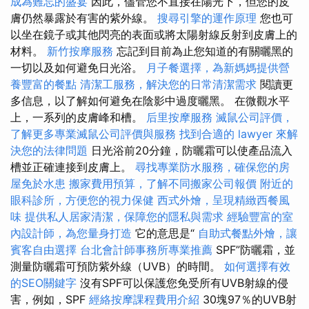
成為難忘的盛宴
因此，儘管您不直接在陽光下，但您的皮
膚仍然暴露於有害的紫外線。
搜尋引擎的運作原理
您也可
以坐在鏡子或其他閃亮的表面或將太陽射線反射到皮膚上的
材料。
新竹按摩服務
忘記到目前為止您知道的有關曬黑的
一切以及如何避免日光浴。
月子餐選擇，為新媽媽提供營
養豐富的餐點
清潔工服務，解決您的日常清潔需求
閱讀更
多信息，以了解如何避免在陰影中過度曬黑。 在微觀水平
上，一系列的皮膚峰和槽。
后里按摩服務
滅鼠公司評價，
了解更多專業滅鼠公司評價與服務
找到合適的 lawyer 來解
決您的法律問題
日光浴前20分鐘，防曬霜可以使產品流入
槽並正確連接到皮膚上。
尋找專業防水服務，確保您的房
屋免於水患
搬家費用預算，了解不同搬家公司報價
附近的
眼科診所，方便您的視力保健
西式外燴，呈現精緻西餐風
味
提供私人居家清潔，保障您的隱私與需求
經驗豐富的室
內設計師，為您量身打造
它的意思是“
自助式餐點外燴，讓
賓客自由選擇
台北會計師事務所專業推薦
SPF”防曬霜，並
測量防曬霜可預防紫外線（UVB）的時間。
如何選擇有效
的SEO關鍵字
沒有SPF可以保護您免受所有UVB射線的侵
害，例如，SPF
經絡按摩課程費用介紹
30塊97％的UVB射