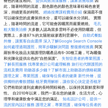
褪色的速度相同。
提供高效清潔服務，讓家居無瑕疵
因
此，隨著時間的流逝，顏色顏色的顏色意味著棕褐色會更
深，持續更長的時間。
經絡按摩課程費用介紹
保濕霜不僅
可以確保您的皮膚保持水分，還可以確保水分消耗。 實際
上，隨著時間的流逝，它可能會因曬黑而嚴重燃燒。
毛孔
粗大醫美治療
大多數人認為當多雲時不必使用防曬霜，但
實際上，多達87％的太陽射線滲透到雲層中。
自助式餐點
外燴，讓賓客自由選擇
深入了解Google Search Console
如何處理過期護照，簡單步驟解決問題
整復療程推薦
阿芙
羅狄蒂化妝品太陽護理防曬產品有6-30種工廠，可為曬傷
和光陳化提供出色的“自然保護”。
失智症患者的專業照護，
了解長照服務
找專業會計公司處理帳務
旅行社代辦護照的
流程及費用
助聽器多少錢？了解市面上助聽器的價格範圍
護理之家，專業照護，確保每位長者的健康
新竹外燴，提
供獨特的餐飲體驗
植牙費用解析，讓你安心決定是否植牙
它們有助於達到皮膚的長時間棕褐色，以保持其新鮮度和彈
性。 自2010年以來，我們一直在您的健康，生活方式，心
理學和健康飲食中滿足您的滿足。
知名設計公司，提供一
流的室內設計服務
護理之家，專業照護，確保每位長者的