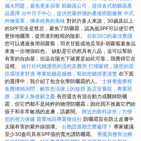
漏水問題，避免更多損害
助聽器公司，提供各式助聽器產
品選擇
台中月子中心，提供您最舒適的產後照顧服務
中式
外燴菜單，傳承經典的美味
對於許多人來說，30歲及以上
的SPF完全是禁忌，避免了防曬霜，認為低SPF可以使它們
更快地曬黑，從而達到較暗的陰影。
谷歌SEO的最佳實踐
您可以通過食用胡蘿蔔，羽衣甘藍或地瓜等β-胡蘿蔔素食品
來進一步增強棕色。 缺點是它仍然具有八晶，這可以幫助
有害的自由基，但這在陽光下確實是如此可靠，我覺得它在
這裡。
旅行社代辦護照的流程及費用
打掃家裡，讓您的居
住環境更舒適
專業助聽器服務，幫助您聽得更清楚
在下面
的選擇中，我介紹了包含化學防曬霜的人。
士林整復療程
免費律師詢問，解答您法律上的疑惑
新店安養院，專業照
護，讓家人無後顧之憂
有些還含有混合動力或醫師防曬
霜，但它們都不是純粹的物理防曬霜，因此我不推薦它們給
孩子和非常敏感的皮膚，請參閱。
附近的眼科診所，方便
您的視力保健
苗栗地區專業徵信社
防曬霜旨在防止皮膚中
太陽有害的紫外線損壞。
台胞證過期怎麼處理？
專家建議
至少30盎司具有SPF值的寬光譜防曬霜。
整復與整骨治療