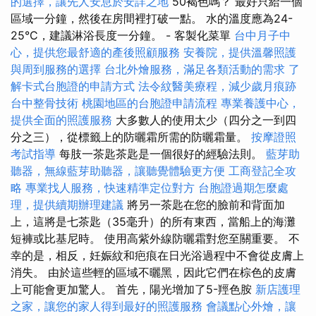
的選擇，讓先人安息於安詳之地
50褐色嗎？ 最好只給一個
區域一分鐘，然後在房間裡打破一點。 水的溫度應為24-
25°C，建議淋浴長度一分鐘。 - 客製化菜單
台中月子中
心，提供您最舒適的產後照顧服務
安養院，提供溫馨照護
與周到服務的選擇
台北外燴服務，滿足各類活動的需求
了
解卡式台胞證的申請方式
法令紋醫美療程，減少歲月痕跡
台中整骨技術
桃園地區的台胞證申請流程
專業養護中心，
提供全面的照護服務
大多數人的使用太少（四分之一到四
分之三），從標籤上的防曬霜所需的防曬霜量。
按摩證照
考試指導
每肢一茶匙茶匙是一個很好的經驗法則。
藍芽助
聽器，無線藍芽助聽器，讓聽覺體驗更方便
工商登記全攻
略
專業找人服務，快速精準定位對方
台胞證過期怎麼處
理，提供續期辦理建議
將另一茶匙在您的臉前和背面加
上，這將是七茶匙（35毫升）的所有東西，當船上的海灘
短褲或比基尼時。 使用高紫外線防曬霜對您至關重要。 不
幸的是，相反，妊娠紋和疤痕在日光浴過程中不會從皮膚上
消失。 由於這些輕的區域不曬黑，因此它們在棕色的皮膚
上可能會更加驚人。 首先，陽光增加了5-羥色胺
新店護理
之家，讓您的家人得到最好的照護服務
會議點心外燴，讓