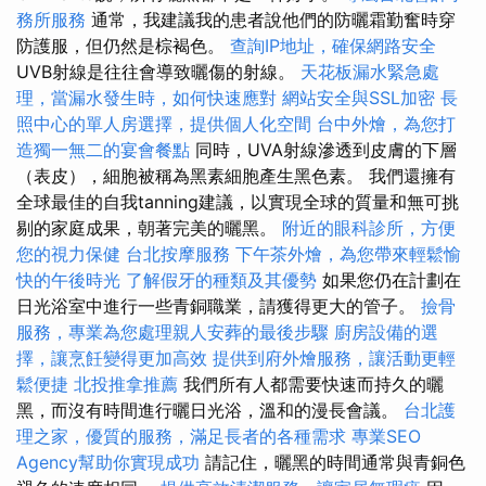
務所服務
通常，我建議我的患者說他們的防曬霜勤奮時穿
防護服，但仍然是棕褐色。
查詢IP地址，確保網路安全
UVB射線是往往會導致曬傷的射線。
天花板漏水緊急處
理，當漏水發生時，如何快速應對
網站安全與SSL加密
長
照中心的單人房選擇，提供個人化空間
台中外燴，為您打
造獨一無二的宴會餐點
同時，UVA射線滲透到皮膚的下層
（表皮），細胞被稱為黑素細胞產生黑色素。 我們還擁有
全球最佳的自我tanning建議，以實現全球的質量和無可挑
剔的家庭成果，朝著完美的曬黑。
附近的眼科診所，方便
您的視力保健
台北按摩服務
下午茶外燴，為您帶來輕鬆愉
快的午後時光
了解假牙的種類及其優勢
如果您仍在計劃在
日光浴室中進行一些青銅職業，請獲得更大的管子。
撿骨
服務，專業為您處理親人安葬的最後步驟
廚房設備的選
擇，讓烹飪變得更加高效
提供到府外燴服務，讓活動更輕
鬆便捷
北投推拿推薦
我們所有人都需要快速而持久的曬
黑，而沒有時間進行曬日光浴，溫和的漫長會議。
台北護
理之家，優質的服務，滿足長者的各種需求
專業SEO
Agency幫助你實現成功
請記住，曬黑的時間通常與青銅色