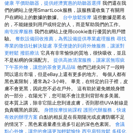
健康
平價助聽器，提供經濟實惠的助聽器選擇
我們還在我
們的網站上使用SmartLook服務，該服務還收集了有關用
戶在網站上的數據的數據。
台中放鬆按摩
這些數據是匿名
的，不能鏈接到用戶或特定的人，而是幫助我們的工作。
南屯按摩服務
我們在網站上使用cookie進行優質的用戶體
驗。
餐飲設備回收推薦，為舊設備提供專業處理服務
尋找
專業的徵信社解決疑慮
享受便捷的到府外燴服務，讓派對
更輕鬆
撥筋療法
它具有非常愉快的質地，很快吸收，並且
不是粘稠的保濕配方。
提供高效清潔服務，讓家居無瑕疵
下午茶外燴，讓您的茶會更具品味
他們已經尖叫了一段時
間以退出市場，但是eBay上還有更多的地方。 每個人都有
黑色素限制，通常為2-3小時。 畢竟，在特定的日子裡，皮
膚不會更黑，因此您不必在戶外。 這有助於避免燃燒身體
的一部分，在陽光下，您可能不會注意到背部有多美麗。
從本質上講，除非它阻止您到達皮膚，否則那些UVA射線是
負責曬黑的原因。
身體按摩技術課程
護照代辦服務，快速
有效的辦理方案
白點的相反是在長期陽光或皮膚防曬不足
的情況下，黑色素過量產生過多引起的深色色素斑。
會議
點心外燴，讓您的會議更加輕鬆愉快
西屯肩頸放鬆
多樣化