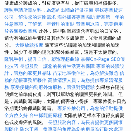
健康成分製成的，對皮膚更有益，從而破壞和補償很多。
護照申請所需材料，為您的出國旅行做準備
尋找專業貨運
公司，解決您的運輸需求
海外抓姦專業協助
新墓第一年的
注意事項，了解第一年管理的重點
營業用冰箱，完美適用
於各類餐飲業務
此外，這些防曬霜還含有強烈的日光浴，
還含有油或維生素以及其他對皮膚健康，光滑且緊繃的成
分。
大腿放鬆按摩
隨著這些防曬霜的加速和曬黑的加速
性，減少了長期的陽光和紫外線暴露，這是不太健康的。
隆乳手術，提升自信，塑造理想曲線
掌握On-Page SEO優
化技巧
長照服務，讓您的長者生活更有保障
專業的裝潢設
計，讓您的家更具品味
苗栗地區徵信社，為你解決難題
信
賴的記帳事務所夥伴
高效清潔人員，為您提供專業清潔服
務
享受便捷的到府外燴服務，讓派對更輕鬆
如果您在陽光
明媚之前準備皮膚，則可以幫助您的曬黑更長的時間。 但
是，當戴防曬霜時，太陽的傷害會小得多，專家敦促在日光
浴期間始終佩戴防曬霜。
專業外燴公司，為您的活動提供
全方位支持
台中抓龍筋療程
太陽的缺乏根本不值得皮膚變
色或皮膚癌的風險。
長照服務內容，為長者提供更多關懷
與陪伴
防水工程，從專業的角度為您的房屋進行防水處理