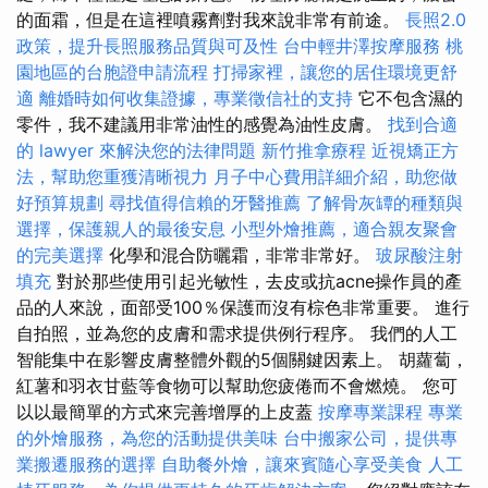
的面霜，但是在這裡噴霧劑對我來說非常有前途。
長照2.0
政策，提升長照服務品質與可及性
台中輕井澤按摩服務
桃
園地區的台胞證申請流程
打掃家裡，讓您的居住環境更舒
適
離婚時如何收集證據，專業徵信社的支持
它不包含濕的
零件，我不建議用非常油性的感覺為油性皮膚。
找到合適
的 lawyer 來解決您的法律問題
新竹推拿療程
近視矯正方
法，幫助您重獲清晰視力
月子中心費用詳細介紹，助您做
好預算規劃
尋找值得信賴的牙醫推薦
了解骨灰罈的種類與
選擇，保護親人的最後安息
小型外燴推薦，適合親友聚會
的完美選擇
化學和混合防曬霜，非常非常好。
玻尿酸注射
填充
對於那些使用引起光敏性，去皮或抗acne操作員的產
品的人來說，面部受100％保護而沒有棕色非常重要。 進行
自拍照，並為您的皮膚和需求提供例行程序。 我們的人工
智能集中在影響皮膚整體外觀的5個關鍵因素上。 胡蘿蔔，
紅薯和羽衣甘藍等食物可以幫助您疲倦而不會燃燒。 您可
以以最簡單的方式來完善增厚的上皮蓋
按摩專業課程
專業
的外燴服務，為您的活動提供美味
台中搬家公司，提供專
業搬遷服務的選擇
自助餐外燴，讓來賓隨心享受美食
人工