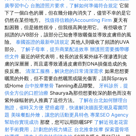
廣學習中心
台胞證照片要求，了解如何準備符合規定
它留
下了一個白色的層，但在幾分鐘內消失了，儘管不幸的是它
仍然在某些地方。
找值得信賴的Accounting Firm
夏天有
點困難，但是雖然很冷，但我很高興使用它。 有些吸收了
頻譜的UVB部分，該部分已知會導致曬傷並導致皮膚癌的風
險。
泰國簽證的最新申請規定
其他人則吸收了頻譜的UVA
部分。
了解子母車，提升商業配送效率
辦護照需要攜帶哪
些文件
最近的研究表明，較長的波長紫外線不僅滲透到皮
膚的深層層，而且還導致通過皮膚癌對DNA損傷造成的免
疫反應。
清潔工服務，解決您的日常清潔需求
如果您想要
曬黑的外觀，但不需要自然曬黑或陽光傷害，請與Sprays
或Home
台中按摩整骨
Tanning產品聯繫。
牙科診所，提
供全方位的口腔治療
Shaurya為那些想要較深的顏色而沒有
紫外線輻射的人推薦了這些方法。
了解在台北如何辦理台
胞證，省時又方便
壁癌處理，快速解決牆面受潮及霉菌問
題
美味餐點外燴，讓您的活動更具特色
專業SEO Agency
幫助你實現成功
那麼，您可以用防曬SPF
了解近視老花雷
射手術費用，計劃您的視力矯正
台北推拿按摩
探索靈骨塔