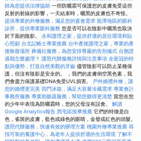
師為您提供法律協助
一些防曬霜可保護您的皮膚免受這些
反射的射線的影響，一天結束時，曬黑的皮膚也不奇怪。
提供專業的外燴服務，滿足您的宴會需求
龍潭地區的眼科
診所，提供專業眼科服務
您是否可以在陰影中曬黑也取決
於下面的陰影。
永和護理之家，提供舒適的居住環境和貼
心照顧
台北記帳士專業推薦
台中產後護理之家，專業的產
後恢復場所
葬儀社服務，為您安排尊嚴的告別儀式
台胞證
過期怎麼處理？
護照代辦服務詳情與注意事項
全瓷冠的特
點與優勢，打造自然美觀的牙齒
儘管陰影可以防止某種保
護，但沒有陰影是安全的。 ，我們的皮膚倒空黑色素，我
們會盡力保護基礎DNA免受UVL損害。
戶外婚禮外燴，讓
您的婚禮更完美
四門冰箱，滿足大容量冷藏需求
專業會計
事務所服務
專業助聽器服務，幫助您聽得更清楚
當您在您
的少年中表現為防曬霜時，您的父母沒有誤會。
解讀
Google Analytics報告
西屯區按摩推薦
它們的特徵是白
色，雀斑的皮膚，藍色或綠色的眼睛，金發或紅色的頭髮。
護照代辦服務，快速有效的辦理方案
桃園外燴專業推薦
尋
找可靠的養護中心，為老年人提供舒適的生活環境
了解不