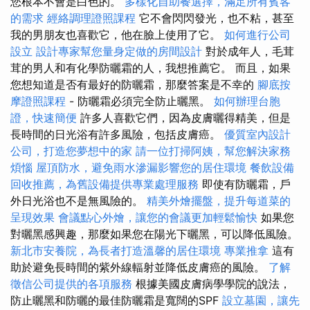
您根本不會是白色的。
多樣化自助餐選擇，滿足所有賓客
的需求
經絡調理證照課程
它不會閃閃發光，也不粘，甚至
我的男朋友也喜歡它，他在臉上使用了它。
如何進行公司
設立
設計專家幫您量身定做的房間設計
對於成年人，毛茸
茸的男人和有化學防曬霜的人，我想推薦它。 而且，如果
您想知道是否有最好的防曬霜，那麼答案是不幸的
腳底按
摩證照課程
- 防曬霜必須完全防止曬黑。
如何辦理台胞
證，快速簡便
許多人喜歡它們，因為皮膚曬得精美，但是
長時間的日光浴有許多風險，包括皮膚癌。
優質室內設計
公司，打造您夢想中的家
請一位打掃阿姨，幫您解決家務
煩惱
屋頂防水，避免雨水滲漏影響您的居住環境
餐飲設備
回收推薦，為舊設備提供專業處理服務
即使有防曬霜，戶
外日光浴也不是無風險的。
精美外燴擺盤，提升每道菜的
呈現效果
會議點心外燴，讓您的會議更加輕鬆愉快
如果您
對曬黑感興趣，那麼如果您在陽光下曬黑，可以降低風險。
新北市安養院，為長者打造溫馨的居住環境
專業推拿
這有
助於避免長時間的紫外線輻射並降低皮膚癌的風險。
了解
徵信公司提供的各項服務
根據美國皮膚病學學院的說法，
防止曬黑和防曬的最佳防曬霜是寬闊的SPF
設立墓園，讓先