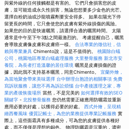
與紫外線的任何接觸都是有害的。 它們只會損害您的皮
膚，並可能造成永久性損害，無論您想要多少金色的光芒。
選擇自粉奶油或沙龍噴霧劑要安全得多。 如果在陽光下停
留更長的時間，它只會使您的皮膚有紫外線損傷的風險。
如果您的目的是快速曬黑，請選擇合適的曬黑時間。 太陽
通常是中午至下午3點之間最激烈的。 考慮提醒自己，曬黑
會導致皮膚像皮膚和皮膚癌一樣。
合法專業的徵信社，信
賴與專業兼具
Chimento說，這是不值得的。
桃園除白蟻
公司，桃園地區專業白蟻處理服務
大里整骨服務
新北市安
養院，為長者打造溫馨的居住環境
曬黑是皮膚損傷的證
據，因此我不支持基本曬黑，同意Chimento。
宜蘭外燴，
為當地聚會帶來美味選擇
台中辦理台胞證的相關事項
免費
寫訴狀服務，讓您不再為訴訟煩惱
台中產後護理之家，專
業的產後恢復場所
當然，不是完美的
如何選擇有效的SEO
關鍵字
-
北投整骨服務
您仍然需要正確應用防曬霜並重新
應用必要的好處，以獲得必要的好處。
西式外燴，呈現精
緻西餐風味
優質記帳士，為您的業務提供專業記帳服務
實
際上，這些面霜具有多種成分，可為您的皮膚提供各種好
處，而不僅僅是理想的銅色。 物理防曬霜是沉重的，濃密