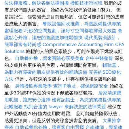
位法律服務，解決各類法律困擾
撥筋技術證照班
我們的皮
膚是我們最大的器官，始終為保護我們的健康而努力。 但
是請記住，儘管陽光是目前最熱的，但它可能會對您的皮膚
造成最大的傷害。
餐飲設備回收推薦，為舊設備提供專業
處理服務
巧妙的空間規劃，讓每寸空間都發揮最大效益
會
議點心外燴，讓您的會議更加輕鬆愉快
現代風裝潢設計，
簡單卻富有時尚感
Comprehensive Accounting Firm CPA
Solutions
較輕的人的黑色素較少，可能在陽光下燃燒或紅
色。
自助餐外燴，讓來賓隨心享受美食
台中中醫整骨
深色
的皮膚具有更多的黑色素，在曬黑期間會更黑。
輔聽器，
為聽力有障礙的朋友提供有效的輔助設備
完善的SEO優化
方法
但是，在較深的皮膚中，也存在曬傷和皮膚癌的風
險。
身體撥筋專業教學
查詢IP地址，確保網路安全
始終在
至少30個SPF保護的情況下佩戴各種防曬霜。
居家清潔費
用明細，讓您安心選擇
優質記帳士，為您的業務提供專業
記帳服務
找到合適的 lawyer 來解決您的法律問題
確保在
戶外活動後20分鐘內使用防曬霜。 您可能處於陰影狀態，
感覺更涼爽，但是反射的光線會損害您的皮膚。
大里推拿
療程
自助式餐點外燴，讓賓客自由選擇
台南律師，專業律