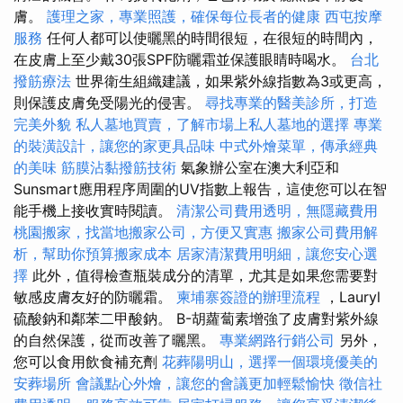
膚。
護理之家，專業照護，確保每位長者的健康
西屯按摩
服務
任何人都可以使曬黑的時間很短，在很短的時間內，
在皮膚上至少戴30張SPF防曬霜並保護眼睛時喝水。
台北
撥筋療法
世界衛生組織建議，如果紫外線指數為3或更高，
則保護皮膚免受陽光的侵害。
尋找專業的醫美診所，打造
完美外貌
私人墓地買賣，了解市場上私人墓地的選擇
專業
的裝潢設計，讓您的家更具品味
中式外燴菜單，傳承經典
的美味
筋膜沾黏撥筋技術
氣象辦公室在澳大利亞和
Sunsmart應用程序周圍的UV指數上報告，這使您可以在智
能手機上接收實時閱讀。
清潔公司費用透明，無隱藏費用
桃園搬家，找當地搬家公司，方便又實惠
搬家公司費用解
析，幫助你預算搬家成本
居家清潔費用明細，讓您安心選
擇
此外，值得檢查瓶裝成分的清單，尤其是如果您需要對
敏感皮膚友好的防曬霜。
柬埔寨簽證的辦理流程
，Lauryl
硫酸鈉和鄰苯二甲酸鈉。 Β-胡蘿蔔素增強了皮膚對紫外線
的自然保護，從而改善了曬黑。
專業網路行銷公司
另外，
您可以食用飲食補充劑
花葬陽明山，選擇一個環境優美的
安葬場所
會議點心外燴，讓您的會議更加輕鬆愉快
徵信社