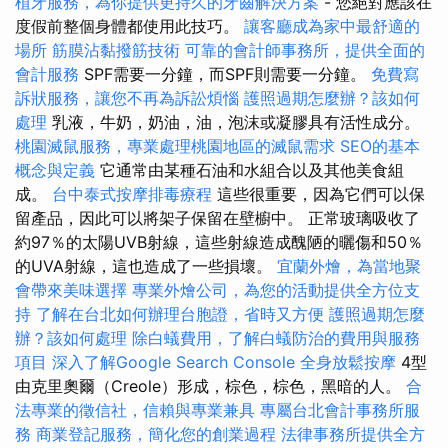
植牙服務，為你提供更持久的牙齒解決方案
- 您絕對應該在
度假前整個身體都使用此技巧。
讓客廳成為家中最舒適的
場所
筋膜沾黏撥筋技術
可靠的會計師事務所，提供全面的
會計服務
SPF需要一分鐘，而SPF則需要一分鐘。
免費寫
訴狀服務，讓您不再為訴訟煩惱
護照過期怎麼辦？該如何
處理
乳液，牛奶，奶油，油，泡沫或凝膠具有活性成分。
桃園滅鼠服務，專業處理桃園地區的滅鼠需求
SEO的基本
概念與定義
它通常由某種石油和水組合以及其他美食組
成。
台中泰式按摩排毒療程
這些很重要，因為它們可以保
留產品，因此可以將架子保留在壁櫥中。 正常玻璃吸收了
約97％的太陽UVB射線，這些射線造成醜陋的曬傷和50％
的UVA射線，這也造成了一些損壞。
宜蘭外燴，為當地聚
會帶來美味選擇
專業外燴公司，為您的活動提供全方位支
持
了解在台北如何辦理台胞證，省時又方便
護照過期怎麼
辦？該如何處理
除白蟻費用，了解白蟻防治的費用與服務
項目
深入了解Google Search Console
全身放鬆按摩
4型
由克里奧爾（Creole）形成，棕色，棕色，黑暗的人。
合
法專業的徵信社，信賴與專業兼具
專屬台北會計事務所服
務
商業登記服務，簡化您的創業過程
法律事務所提供全方