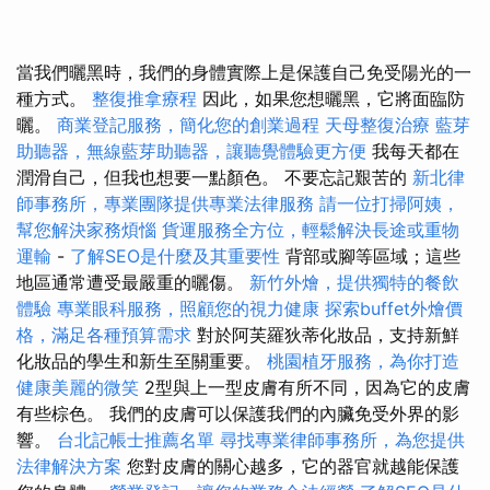
當我們曬黑時，我們的身體實際上是保護自己免受陽光的一
種方式。
整復推拿療程
因此，如果您想曬黑，它將面臨防
曬。
商業登記服務，簡化您的創業過程
天母整復治療
藍芽
助聽器，無線藍芽助聽器，讓聽覺體驗更方便
我每天都在
潤滑自己，但我也想要一點顏色。 不要忘記艱苦的
新北律
師事務所，專業團隊提供專業法律服務
請一位打掃阿姨，
幫您解決家務煩惱
貨運服務全方位，輕鬆解決長途或重物
運輸
-
了解SEO是什麼及其重要性
背部或腳等區域；這些
地區通常遭受最嚴重的曬傷。
新竹外燴，提供獨特的餐飲
體驗
專業眼科服務，照顧您的視力健康
探索buffet外燴價
格，滿足各種預算需求
對於阿芙羅狄蒂化妝品，支持新鮮
化妝品的學生和新生至關重要。
桃園植牙服務，為你打造
健康美麗的微笑
2型與上一型皮膚有所不同，因為它的皮膚
有些棕色。 我們的皮膚可以保護我們的內臟免受外界的影
響。
台北記帳士推薦名單
尋找專業律師事務所，為您提供
法律解決方案
您對皮膚的關心越多，它的器官就越能保護