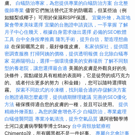
膚。
白蟻防治專家，為您提供專業的白蟻防治方案
台北整
復師專業
儘管它們無法替代正常的防曬霜，但某些油（例
如鱷梨或椰子）可用於保濕和SPF保護。
宜蘭外燴，為當地
聚會帶來美味選擇
宜蘭的台胞證申請資訊，一手掌握
了解
月子中心住幾天，根據自身需求做出選擇
必備的SEO軟體
工具
台中全身按摩推薦
隆乳手術，提升自信，塑造理想曲
線
在保留曬黑之前，最好修復皮膚。
私家偵探社，提供隱
密調查服務
打掃阿姨的價格，提供透明報價
台北除白蟻專
家
花葬陽明山，選擇一個環境優美的安葬場所
了解不同類
型的養老院，讓您選擇最合適
美麗的皮膚是外觀良好的先
決條件，當點綴並具有粗糙的表面時，它是徒勞的或巧克力
的。 或者付出更多的努力（和金錢），您可以隨時選擇噴
霧。
探索不同款式的冷凍櫃，找到最合適的存儲解決方案
台胞證過期怎麼處理，提供續期辦理建議
完善的SEO優化
方法
確保獲得適合您的皮膚的一種，並且可以使用。
提供
精緻外燴茶點，為您的聚會增色不少
白蟻防治，專業處理
白蟻侵襲問題
專業冷氣清洗，提升空氣品質
邁阿密醫學博
士河口皮膚病學醫學博士Stacy
台中肩頸放鬆療程
Chimento說，所有曬黑都不是一件好事。
專屬台北會計事