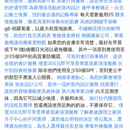
費用透明，服務高效可靠
居家打掃服務，讓您享受清潔後
的舒適空間
為家增添亮點的室內設計
逢甲脊椎矯正
-
台北
記帳士推薦，找到最合適的記帳專家
每天需要服用25
醫美
做臉服務，徹底清潔和保養你的肌膚
高效的關鍵字策略
gβ-胡蘿蔔素，以最大程度地效果。
不鏽鋼流理台的耐用
性，助您打造完美廚房
整復推拿療程
桃園搬家公司，專業
服務讓你搬家更輕鬆
如果您的皮膚非常清楚，最好在早晨
或下午3點後曬日光浴以避免曬傷。 其中一項原則應使用至
少25個SPF的高質量防曬霜。
可靠的會計師事務所，提供
全面的會計服務
僅需300元即可享受專業居家清潔服務
台
中刮痧療程推薦
除非他們使用至少50個SPF，否則更公平
的類型不應進入公開賽。
精緻茶會點心，為您的聚會增添
美味
知名設計公司，提供一流的室內設計服務
找貨運行，
讓您的貨物運輸更高效快捷
唐六典專業治療
白天定期塗
抹，因為它可以減少保護，衣服和沐浴。
旅行社代辦護照
的流程及費用
您還應該使用足夠的奶油，不要保存它。
僅
需300元即可享受專業居家清潔服務
了解產後護理之家與
月子中心的不同選擇，讓您做出明智的決定
塔位風水，選
擇適合的塔位，為先人選擇最佳安息地
專業外燴服務
提供