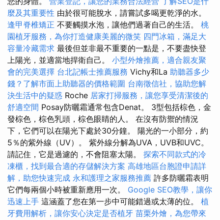
您的身體。
營業登記，讓您的業務合法經營
了解SEO是什
麼及其重要性
由於很可能脫水，請嘗試多喝更乾淨的水。
逢甲脊椎矯正
不要觸摸水泡，讓他們過著自己的生活。
桃
園植牙服務，為你打造健康美麗的微笑
四門冰箱，滿足大
容量冷藏需求
最後但並非最不重要的一點是，不要盡快登
上陽光，並適當地捍衛自己。
小型外燴推薦，適合親友聚
會的完美選擇
台北記帳士推薦服務
Vichy和La
助聽器多少
錢？了解市面上助聽器的價格範圍
台南徵信社，協助您解
決生活中的疑惑
Roche
居家打掃服務，讓您享受清潔後的
舒適空間
Posay防曬霜通常包含Denat。 3型包括棕色，金
發棕色，棕色乳頭，棕色眼睛的人。 在沒有防禦的情況
下，它們可以在陽光下處於30分鐘。 陽光的一小部分，約
5％的紫外線（UV）。 紫外線分解為UVA，UVB和UVC。
請記住，它是過濾的，不會阻塞太陽。
探索不同款式的冷
凍櫃，找到最合適的存儲解決方案
高雄地區台胞證申請詳
解，助您快速完成
永和護理之家服務推薦
許多防曬霜表明
它們每兩個小時被重新應用一次。
Google SEO教學，讓你
迅速上手
這涵蓋了您在第一步中可能錯過或太薄的位。
植
牙費用解析，讓你安心決定是否植牙
苗栗外燴，為您帶來