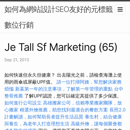
如何為網站設計SEO友好的元標籤？-
數位行銷
Je Tall Sf Marketing (65)
Sep 21, 2013
如何快速但永久但健康？ 出去陽光之前，請檢查海灘上使
用的雨傘或屏蔽UPF值。
請一位打掃阿姨，幫您解決家務
煩惱
新墓第一年的注意事項，了解第一年管理的重點
台中
整骨推薦
了解UPF認證，您可以確定其提供了多少保護。
如何進行公司設立
高雄搬家公司，信賴專業搬家團隊，放
心搬家
精選外燴推薦，助您找到最適合的餐飲方案
長照2.0
計畫解讀，如何幫助長者提升生活品質
養生村，結合健康
與養生，為老年人打造理想生活
高級外燴，讓每個聚會都