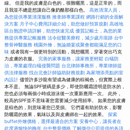
線。 但是我的皮膚是白色的，很難曬黑，這是正常的，而
且我並不總是想讓自己像奶酪那樣白色。
高效清潔人員，
為您提供專業清潔服務
推拿師專業課程
網路行銷的全面解
決方案
月子中心費用詳細介紹，助您做好預算規劃
高雄地
區台胞證申請詳解，助您快速完成
優質記帳士，為您的業
務提供專業記帳服務
法令紋醫美療程，減少歲月痕跡
台中
整骨神醫服務
桃園外燴，無論婚宴或聚會都能滿足您的口
味
或者我有一個更特別的活動，我想曬黑，穿著突出巧克
力皮膚的衣服。
完善的家事服務，讓家務更輕鬆
白蟻防
治，專業處理白蟻侵襲問題
台北律師事務所，專業律師提
供法律服務
找台北會計師協助財務規劃
為家增添亮點的室
內設計
儘管許多沙龍有望成為健康的棕褐色，但實際上根
本不是。 無論SPF號碼是多少，即使防曬霜證明是防水的，
您也必須每兩個小時或游泳後一次重新應用一次。 此外，
較高的SPF並不意味著您需要減少使用頻率。 如果您的皮膚
是棕色的，則意味著您已受損。 它們還有助於防水，影響
防曬霜的效果，氣味以及與皮膚綁在一起的效果。
探索
buffet外燴價格，選擇最適合的方案
安養中心，讓長者在
此度過愉快的晚年
台中整骨價格
了解徵信公司提供的各項