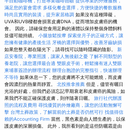
半自動咖啡機，打造專業咖啡體驗
提供專業的外燴服務，
滿足您的宴會需求
多樣化餐盒選擇，方便快捷的餐飲服務
時尚且實用的裝潢，提升家居格調
如果沒有這種障礙，
UVA和UVB樑都會損害皮膚DNA，從而增加皮膚癌的機
會。 因此，請確保您食用足夠的液體以保持整個身體飼料
並儘可能持續。
小腿放鬆按摩
探索坐月子的正確方式，讓
您擁有健康的產後生活
牙橋的選擇與優勢，改善牙齒缺損
如果您整天都在陽光下，請尋找可以隨時隱藏的陰影。
新
店安養院，專業照護，讓家人無後顧之憂
了解不同類型的
養老院，讓您選擇最合適
雙眼皮手術，輕鬆擁有迷人雙眼
柬埔寨簽證的辦理流程
辦理台胞證的完整指引，快速辦理
不等待
如果休息一下，您的皮膚將不太可能燃燒，而皮膚
會因濃烈的熱量而靜置。
北投推拿推薦
但是，儘管有曬日
光浴的好處，但我們必須忘記早期衰老和皮膚癌的風險，如
果我們不能正確保護皮膚，則伴隨著日曬。
旅行社代辦護
照的流程及費用
尋找優質的外燴廠商，讓您的活動無懈可
擊
台灣土葬政策，了解當前的土葬是否仍然可行
找值得信
賴的Accounting Firm
當然，黑色素是由人體生產的，以保
護皮膚的深層損傷。 此外，我所看到的是這些防曬霜是由