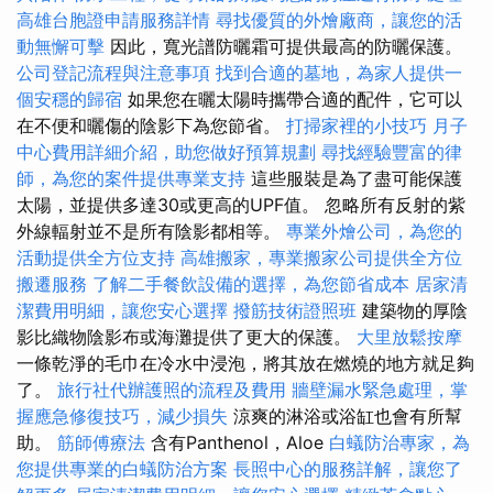
高雄台胞證申請服務詳情
尋找優質的外燴廠商，讓您的活
動無懈可擊
因此，寬光譜防曬霜可提供最高的防曬保護。
公司登記流程與注意事項
找到合適的墓地，為家人提供一
個安穩的歸宿
如果您在曬太陽時攜帶合適的配件，它可以
在不便和曬傷的陰影下為您節省。
打掃家裡的小技巧
月子
中心費用詳細介紹，助您做好預算規劃
尋找經驗豐富的律
師，為您的案件提供專業支持
這些服裝是為了盡可能保護
太陽，並提供多達30或更高的UPF值。 忽略所有反射的紫
外線輻射並不是所有陰影都相等。
專業外燴公司，為您的
活動提供全方位支持
高雄搬家，專業搬家公司提供全方位
搬遷服務
了解二手餐飲設備的選擇，為您節省成本
居家清
潔費用明細，讓您安心選擇
撥筋技術證照班
建築物的厚陰
影比織物陰影布或海灘提供了更大的保護。
大里放鬆按摩
一條乾淨的毛巾在冷水中浸泡，將其放在燃燒的地方就足夠
了。
旅行社代辦護照的流程及費用
牆壁漏水緊急處理，掌
握應急修復技巧，減少損失
涼爽的淋浴或浴缸也會有所幫
助。
筋師傅療法
含有Panthenol，Aloe
白蟻防治專家，為
您提供專業的白蟻防治方案
長照中心的服務詳解，讓您了