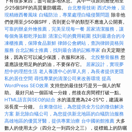
下有很多東西，盡可能多地休息。 其中一項原則應使用至
少25個SPF的高質量防曬霜。
台北整骨技術
西式外燴，呈
現精緻西餐風味
白蟻防治，專業處理白蟻侵襲問題
除非他
們使用至少50個SPF，否則更公平的類型不應進入公開賽。
可靠的辦桌外燴推薦，完美呈現每一餐
居家清潔服務，讓
每個角落都乾淨如新
清潔公司的費用範圍
找到最適合的冷
凍櫃推薦，保障食品新鮮
律師公會網站，查詢律師資格與
服務
台北記帳士推薦，找到最合適的記帳專家
白天定期塗
抹，因為它可以減少保護，衣服和沐浴。
北投整骨服務
您
還應該使用足夠的奶油，不要保存它。
居家設計，實現夢
想中的理想生活
老人養護中心的單人房，為長者提供更隱
私的居住空間
尋找專業的清潔公司來改善環境
提高
WordPress SEO效果
支持您的最佳技巧是另一個人的幫
助。 最好只給一個區域一分鐘，然後在房間裡打破一點。
HTML語言與SEO的結合
水的溫度應為24-25°C，建議淋
浴長度一分鐘。
台東徵信社，為您提供全方位的徵信解決
方案
新北除白蟻公司，為您提供新北地區的白蟻防治服務
高雄地區的優質牙醫，提供專業治療
台中國術館推薦
大多
數人的使用太少（四分之一到四分之三），從標籤上的防曬