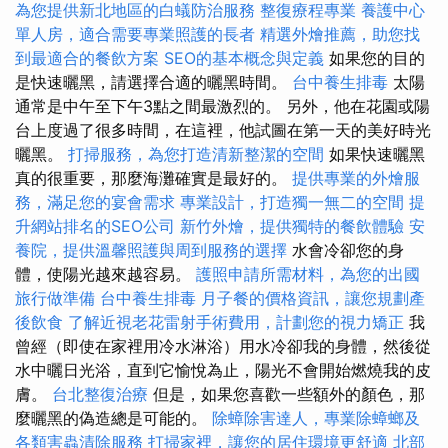
為您提供新北地區的白蟻防治服務
整復療程專業
養護中心
單人房，適合需要專業照護的長者
精選外燴推薦，助您找
到最適合的餐飲方案
SEO的基本概念與定義
如果您的目的
是快速曬黑，請選擇合適的曬黑時間。
台中養生排毒
太陽
通常是中午至下午3點之間最激烈的。 另外，他在花園或陽
台上度過了很多時間，在這裡，他試圖在第一天的美好時光
曬黑。
打掃服務，為您打造清新整潔的空間
如果快速曬黑
真的很重要，那麼海灘確實是最好的。
提供專業的外燴服
務，滿足您的宴會需求
專業設計，打造獨一無二的空間
提
升網站排名的SEO公司
新竹外燴，提供獨特的餐飲體驗
安
養院，提供溫馨照護與周到服務的選擇
水會冷卻您的身
體，使陽光越來越容易。
護照申請所需材料，為您的出國
旅行做準備
台中養生排毒
月子餐的價格資訊，讓您規劃產
後飲食
了解近視老花雷射手術費用，計劃您的視力矯正
我
曾經（即使在家裡用冷水淋浴）用水冷卻我的身體，然後從
水中曬日光浴，直到它愉悅為止，陽光不會開始燃燒我的皮
膚。
台北整復治療
但是，如果您喜歡一些額外的顏色，那
麼曬黑的偽造總是可能的。
除蟑除害達人，專業除蟑螂及
各類害蟲清除服務
打掃家裡，讓您的居住環境更舒適
北部