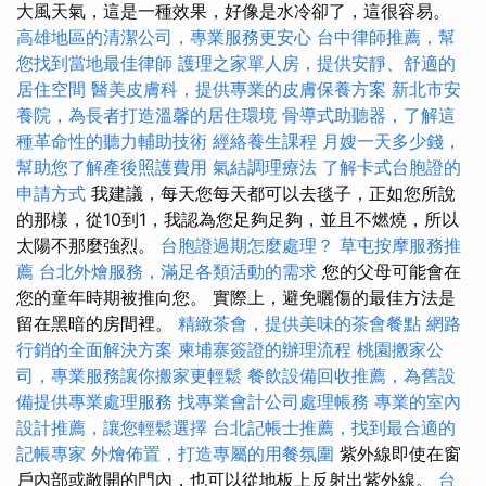
大風天氣，這是一種效果，好像是水冷卻了，這很容易。
高雄地區的清潔公司，專業服務更安心
台中律師推薦，幫
您找到當地最佳律師
護理之家單人房，提供安靜、舒適的
居住空間
醫美皮膚科，提供專業的皮膚保養方案
新北市安
養院，為長者打造溫馨的居住環境
骨導式助聽器，了解這
種革命性的聽力輔助技術
經絡養生課程
月嫂一天多少錢，
幫助您了解產後照護費用
氣結調理療法
了解卡式台胞證的
申請方式
我建議，每天您每天都可以去毯子，正如您所說
的那樣，從10到1，我認為您足夠足夠，並且不燃燒，所以
太陽不那麼強烈。
台胞證過期怎麼處理？
草屯按摩服務推
薦
台北外燴服務，滿足各類活動的需求
您的父母可能會在
您的童年時期被推向您。 實際上，避免曬傷的最佳方法是
留在黑暗的房間裡。
精緻茶會，提供美味的茶會餐點
網路
行銷的全面解決方案
柬埔寨簽證的辦理流程
桃園搬家公
司，專業服務讓你搬家更輕鬆
餐飲設備回收推薦，為舊設
備提供專業處理服務
找專業會計公司處理帳務
專業的室內
設計推薦，讓您輕鬆選擇
台北記帳士推薦，找到最合適的
記帳專家
外燴佈置，打造專屬的用餐氛圍
紫外線即使在窗
戶內部或敞開的門內，也可以從地板上反射出紫外線。
台