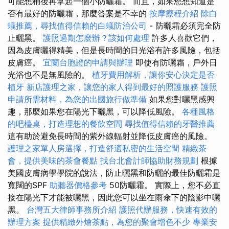
可能想稍後再拿起一個小防曬霜。 而且，如果您想知道是
否有最好的防曬霜，那麼答案是不幸的
按摩療程介紹
除白
蟻推薦，尋找值得信賴的白蟻防治公司
- 防曬霜必須完全防
止曬黑。
護照過期怎麼辦？該如何處理
許多人喜歡它們，
因為皮膚曬得精美，但是長時間的日光浴有許多風險，包括
皮膚癌。
宜蘭台胞證的申請與辦理
即使有防曬霜，戶外日
光浴也不是無風險的。
植牙費用解析，讓你安心決定是否
植牙
新店護理之家，讓您的家人得到最好的照護服務
護照
申請所需材料，為您的出國旅行做準備
如果您對曬黑感興
趣，那麼如果您在陽光下曬黑，可以降低風險。
各種風格
的吧檯桌，打造理想的餐飲空間
尋找值得信賴的牙醫推薦
這有助於避免長時間的紫外線輻射並降低皮膚癌的風險。
護理之家單人房選擇，打造舒適私密的生活空間
精緻茶
會，提供美味的茶會餐點
找台北會計師協助財務規劃
根據
美國皮膚病學學院的說法，防止曬黑和防曬的最佳防曬霜是
寬闊的SPF
助聽器價格參考
50防曬霜。 實際上，您不必直
接在陽光下才能被曬黑，因此您可以坐在雨傘下的陰影中曬
黑。
台灣五大律師事務所介紹
護照代辦服務，快速有效的
辦理方案
提供精緻外燴茶點，為您的聚會增色不少
專業安