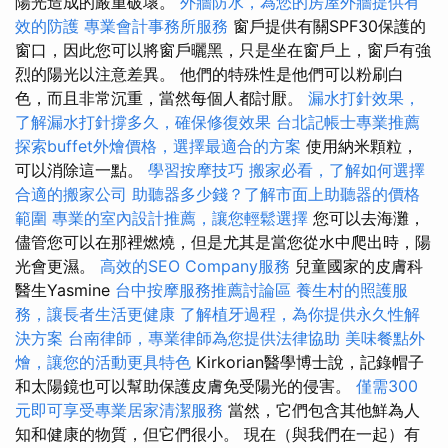
陽光造成的嚴重破壞。
外牆防水，為您的房屋外牆提供有
效的防護
專業會計事務所服務
窗戶提供有關SPF30保護的
窗口，因此您可以將窗戶曬黑，只是坐在窗戶上，窗戶有強
烈的陽光以注意差異。 他們的特殊性是他們可以粉刷白
色，而且非常沉重，當然每個人都討厭。
漏水打針效果，
了解漏水打針撐多久，確保修復效果
台北記帳士專業推薦
探索buffet外燴價格，選擇最適合的方案
使用納米顆粒，
可以消除這一點。
學習按摩技巧
搬家必看，了解如何選擇
合適的搬家公司
助聽器多少錢？了解市面上助聽器的價格
範圍
專業的室內設計推薦，讓您輕鬆選擇
您可以去海灘，
儘管您可以在那裡燃燒，但是尤其是當您從水中爬出時，陽
光會更濕。
高效的SEO Company服務
兒童國家的皮膚科
醫生Yasmine
台中按摩服務推薦討論區
養生村的照護服
務，讓長者生活更健康
了解植牙過程，為你提供永久性解
決方案
台南律師，專業律師為您提供法律協助
美味餐點外
燴，讓您的活動更具特色
Kirkorian醫學博士說，記錄帽子
和太陽鏡也可以幫助保護皮膚免受陽光的侵害。
僅需300
元即可享受專業居家清潔服務
當然，它們包含其他鮮為人
知和健康的物質，但它們很小。 現在（與我們在一起）有