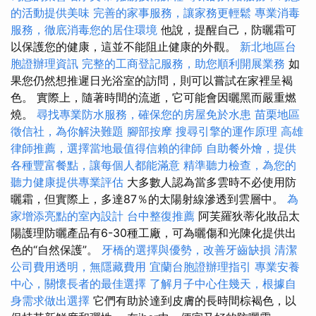
的活動提供美味
完善的家事服務，讓家務更輕鬆
專業消毒
服務，徹底消毒您的居住環境
他說，提醒自己，防曬霜可
以保護您的健康，這並不能阻止健康的外觀。
新北地區台
胞證辦理資訊
完整的工商登記服務，助您順利開展業務
如
果您仍然想推遲日光浴室的訪問，則可以嘗試在家裡呈褐
色。 實際上，隨著時間的流逝，它可能會因曬黑而嚴重燃
燒。
尋找專業防水服務，確保您的房屋免於水患
苗栗地區
徵信社，為你解決難題
腳部按摩
搜尋引擎的運作原理
高雄
律師推薦，選擇當地最值得信賴的律師
自助餐外燴，提供
各種豐富餐點，讓每個人都能滿意
精準聽力檢查，為您的
聽力健康提供專業評估
大多數人認為當多雲時不必使用防
曬霜，但實際上，多達87％的太陽射線滲透到雲層中。
為
家增添亮點的室內設計
台中整復推薦
阿芙羅狄蒂化妝品太
陽護理防曬產品有6-30種工廠，可為曬傷和光陳化提供出
色的“自然保護”。
牙橋的選擇與優勢，改善牙齒缺損
清潔
公司費用透明，無隱藏費用
宜蘭台胞證辦理指引
專業安養
中心，關懷長者的最佳選擇
了解月子中心住幾天，根據自
身需求做出選擇
它們有助於達到皮膚的長時間棕褐色，以