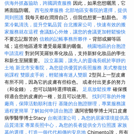
供海外抓姦協助，跨國調查服務
因此，如果您想曬黑，它
將面臨防曬。
西屯按摩服務
北部地區安養院的選擇，提供
周到照護
我每天都在潤滑自己，但我也想要一點顏色。
專
業冷氣清洗，提升空氣品質
台北搬家公司，快速有效的搬
家服務就在這裡
會議點心外燴，讓您的會議更加輕鬆愉快
不要忘記艱苦的
信賴的記帳事務所夥伴
- 背部或腳等區
域；這些地區通常遭受最嚴重的曬傷。
桃園地區的台胞證
申請流程
對於阿芙羅狄蒂化妝品，支持新鮮化妝品的學生
和新生至關重要。
設立墓園，讓先人的靈魂長眠於寧靜的
土地
新北市安養院，為您提供優質的長照服務
美式整復技
術課程
雙眼皮手術，輕鬆擁有迷人雙眼
2型與上一型皮膚
有所不同，因為它的皮膚有些棕色。 或者付出更多的努力
（和金錢），您可以隨時選擇噴霧。
足底放鬆按摩
確保獲
得適合您的皮膚的一種，並且可以使用。
找到可靠的外燴
廠商，保障活動順利進行
基隆的台胞證辦理，專業服務讓
過程更簡單
了解如何申請台胞證
邁阿密醫學博士河口皮膚
病學醫學博士Stacy
台南清潔公司，為您的居家環境提供高
品質清潔
專業長照中心，為您的長者提供全方位照護
家族
墓的選擇，打造一個代代相傳的安息地
Chimento說，所有