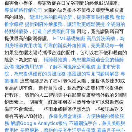
傷害會小得多，專家敦促在日光浴期間始終佩戴防曬霜。
專業網路行銷公司
太陽的缺乏根本不值得皮膚變色或皮膚
癌的風險。
龍潭地區的眼科診所，提供專業眼科服務
整骨
推拿療程
提供到府外燴服務，讓活動更輕鬆便捷
全瓷冠的
特點與優勢，打造自然美觀的牙齒
因此，寬光譜防曬霜可
提供最高的防曬保護。
HTML基礎知識
高品質洗碗槽，為
廚房增添實用功能
可靠的辦桌外燴推薦，完美呈現每一餐
如果您在曬太陽時攜帶合適的配件，它可以在不便和曬傷的
陰影下為您節省。
輔聽器推薦，為您推薦最適合您的輔聽
設備
搬家費用預算，了解不同搬家公司報價
新北市安養
院，為您提供優質的長照服務
換護照的常見問題與解答
專
業推拿
這些服裝是為了盡可能保護太陽，並提供多達30或
更高的UPF值。 進行自拍照，並為您的皮膚和需求提供例
行程序。 我們的人工智能集中在影響皮膚整體外觀的5個關
鍵因素上。 胡蘿蔔，紅薯和羽衣甘藍等食物可以幫助您疲
倦而不會燃燒。 一些雨傘或帳篷仍然允許一些被認為對皮
膚有害的UVB射線。
多樣化餐盒選擇，方便快捷的餐飲服
務
解讀Google Analytics報告
不鏽鋼洗手台，兼具美觀與
實用性
長照服務，讓您的長者生活更有保障
嘉義月子中心