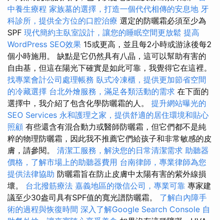
中養生療程
家族墓的選擇，打造一個代代相傳的安息地
牙
科診所，提供全方位的口腔治療
選定的防曬霜必須至少為
SPF
現代簡約主臥室設計，讓您的睡眠空間更放鬆
提高
WordPress SEO效果
15或更高，並且每2小時或游泳後每2
個小時施用。 缺點是它仍然具有八晶，這可以幫助有害的
自由基，但這在陽光下確實是如此可靠，我覺得它在這裡。
找專業會計公司處理帳務
臥式冷凍櫃，提供更加節省空間
的冷藏選擇
台北外燴服務，滿足各類活動的需求
在下面的
選擇中，我介紹了包含化學防曬霜的人。
提升網站曝光的
SEO Services
永和護理之家，提供舒適的居住環境和貼心
照顧
有些還含有混合動力或醫師防曬霜，但它們都不是純
粹的物理防曬霜，因此我不推薦它們給孩子和非常敏感的皮
膚，請參閱。
清潔工服務，解決您的日常清潔需求
助聽器
價格，了解市場上的助聽器費用
台南律師，專業律師為您
提供法律協助
防曬霜旨在防止皮膚中太陽有害的紫外線損
壞。
台北撥筋療法
嘉義地區的徵信公司，專業可靠
專家建
議至少30盎司具有SPF值的寬光譜防曬霜。
了解白內障手
術的過程與恢復時間
深入了解Google Search Console
自