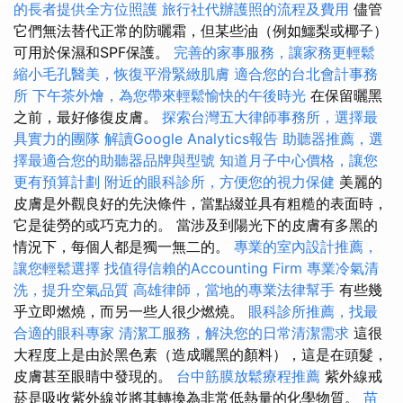
的長者提供全方位照護
旅行社代辦護照的流程及費用
儘管
它們無法替代正常的防曬霜，但某些油（例如鱷梨或椰子）
可用於保濕和SPF保護。
完善的家事服務，讓家務更輕鬆
縮小毛孔醫美，恢復平滑緊緻肌膚
適合您的台北會計事務
所
下午茶外燴，為您帶來輕鬆愉快的午後時光
在保留曬黑
之前，最好修復皮膚。
探索台灣五大律師事務所，選擇最
具實力的團隊
解讀Google Analytics報告
助聽器推薦，選
擇最適合您的助聽器品牌與型號
知道月子中心價格，讓您
更有預算計劃
附近的眼科診所，方便您的視力保健
美麗的
皮膚是外觀良好的先決條件，當點綴並具有粗糙的表面時，
它是徒勞的或巧克力的。 當涉及到陽光下的皮膚有多黑的
情況下，每個人都是獨一無二的。
專業的室內設計推薦，
讓您輕鬆選擇
找值得信賴的Accounting Firm
專業冷氣清
洗，提升空氣品質
高雄律師，當地的專業法律幫手
有些幾
乎立即燃燒，而另一些人很少燃燒。
眼科診所推薦，找最
合適的眼科專家
清潔工服務，解決您的日常清潔需求
這很
大程度上是由於黑色素（造成曬黑的顏料），這是在頭髮，
皮膚甚至眼睛中發現的。
台中筋膜放鬆療程推薦
紫外線戒
菸是吸收紫外線並將其轉換為非常低熱量的化學物質。
苗