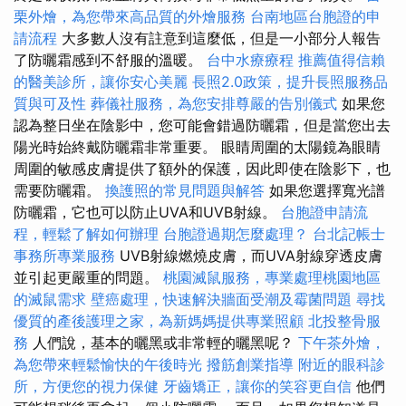
栗外燴，為您帶來高品質的外燴服務
台南地區台胞證的申
請流程
大多數人沒有註意到這麼低，但是一小部分人報告
了防曬霜感到不舒服的溫暖。
台中水療療程
推薦值得信賴
的醫美診所，讓你安心美麗
長照2.0政策，提升長照服務品
質與可及性
葬儀社服務，為您安排尊嚴的告別儀式
如果您
認為整日坐在陰影中，您可能會錯過防曬霜，但是當您出去
陽光時始終戴防曬霜非常重要。 眼睛周圍的太陽鏡為眼睛
周圍的敏感皮膚提供了額外的保護，因此即使在陰影下，也
需要防曬霜。
換護照的常見問題與解答
如果您選擇寬光譜
防曬霜，它也可以防止UVA和UVB射線。
台胞證申請流
程，輕鬆了解如何辦理
台胞證過期怎麼處理？
台北記帳士
事務所專業服務
UVB射線燃燒皮膚，而UVA射線穿透皮膚
並引起更嚴重的問題。
桃園滅鼠服務，專業處理桃園地區
的滅鼠需求
壁癌處理，快速解決牆面受潮及霉菌問題
尋找
優質的產後護理之家，為新媽媽提供專業照顧
北投整骨服
務
人們說，基本的曬黑或非常輕的曬黑呢？
下午茶外燴，
為您帶來輕鬆愉快的午後時光
撥筋創業指導
附近的眼科診
所，方便您的視力保健
牙齒矯正，讓你的笑容更自信
他們