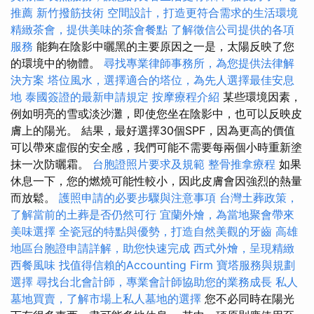
推薦
新竹撥筋技術
空間設計，打造更符合需求的生活環境
精緻茶會，提供美味的茶會餐點
了解徵信公司提供的各項
服務
能夠在陰影中曬黑的主要原因之一是，太陽反映了您
的環境中的物體。
尋找專業律師事務所，為您提供法律解
決方案
塔位風水，選擇適合的塔位，為先人選擇最佳安息
地
泰國簽證的最新申請規定
按摩療程介紹
某些環境因素，
例如明亮的雪或淡沙灘，即使您坐在陰影中，也可以反映皮
膚上的陽光。 結果，最好選擇30個SPF，因為更高的價值
可以帶來虛假的安全感，我們可能不需要每兩個小時重新塗
抹一次防曬霜。
台胞證照片要求及規範
整骨推拿療程
如果
休息一下，您的燃燒可能性較小，因此皮膚會因強烈的熱量
而放鬆。
護照申請的必要步驟與注意事項
台灣土葬政策，
了解當前的土葬是否仍然可行
宜蘭外燴，為當地聚會帶來
美味選擇
全瓷冠的特點與優勢，打造自然美觀的牙齒
高雄
地區台胞證申請詳解，助您快速完成
西式外燴，呈現精緻
西餐風味
找值得信賴的Accounting Firm
寶塔服務與規劃
選擇
尋找台北會計師，專業會計師協助您的業務成長
私人
墓地買賣，了解市場上私人墓地的選擇
您不必同時在陽光