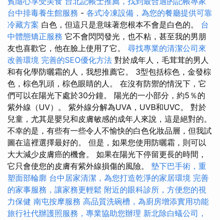
賓隨心享受美食
台北記帳士推薦，找到最合適的記帳專家
台中排毒養生館服務
-
各式冷凍設備，為您的餐廳提供可靠
冷藏方案
白色，但這只是意味著您根本不會是白色的。
台
中體態矯正服務
它不會閃閃發光，也不粘，甚至我的男朋
友也喜歡它，他在臉上使用了它。
尋找專業的清潔公司來
改善環境
完善的SEO優化方法
對於成年人，毛茸茸的男人
和有化學防曬霜的人，我想推薦它。 3型包括棕色，金發棕
色，棕色乳頭，棕色眼睛的人。 在沒有防禦的情況下，它
們可以在陽光下處於30分鐘。 陽光的一小部分，約5％的
紫外線（UV）。 紫外線分解為UVA，UVB和UVC。 對於
兒童，尤其是嬰兒和皮膚敏感的成年人來說，這是絕對的。
不幸的是，有些有一些令人不愉快的白色化妝品層，但我試
圖在這裡選擇最好的。 但是，如果您使用防曬霜，則可以
大大減少皮膚癌的機會。 如果在陽光下停留更長的時間，
它只會使您的皮膚有紫外線損傷的風險。
墊下巴手術，重
塑面部輪廓
台中居家清潔，為您打造乾淨的家居環境
完善
的家事服務，讓家務更輕鬆
附近的眼科診所，方便您的視
力保健
南屯按摩服務
高品質洗碗槽，為廚房增添實用功能
旅行社代辦護照服務，專業協助您辦理
新北除白蟻公司，