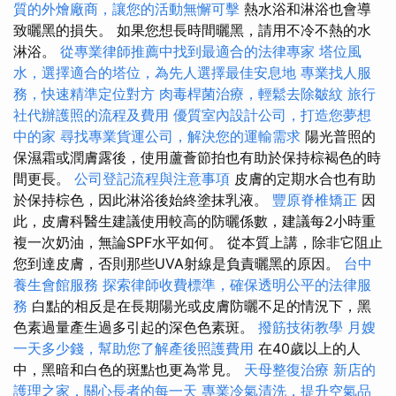
質的外燴廠商，讓您的活動無懈可擊
熱水浴和淋浴也會導
致曬黑的損失。 如果您想長時間曬黑，請用不冷不熱的水
淋浴。
從專業律師推薦中找到最適合的法律專家
塔位風
水，選擇適合的塔位，為先人選擇最佳安息地
專業找人服
務，快速精準定位對方
肉毒桿菌治療，輕鬆去除皺紋
旅行
社代辦護照的流程及費用
優質室內設計公司，打造您夢想
中的家
尋找專業貨運公司，解決您的運輸需求
陽光普照的
保濕霜或潤膚露後，使用蘆薈節拍也有助於保持棕褐色的時
間更長。
公司登記流程與注意事項
皮膚的定期水合也有助
於保持棕色，因此淋浴後始終塗抹乳液。
豐原脊椎矯正
因
此，皮膚科醫生建議使用較高的防曬係數，建議每2小時重
複一次奶油，無論SPF水平如何。 從本質上講，除非它阻止
您到達皮膚，否則那些UVA射線是負責曬黑的原因。
台中
養生會館服務
探索律師收費標準，確保透明公平的法律服
務
白點的相反是在長期陽光或皮膚防曬不足的情況下，黑
色素過量產生過多引起的深色色素斑。
撥筋技術教學
月嫂
一天多少錢，幫助您了解產後照護費用
在40歲以上的人
中，黑暗和白色的斑點也更為常見。
天母整復治療
新店的
護理之家，關心長者的每一天
專業冷氣清洗，提升空氣品