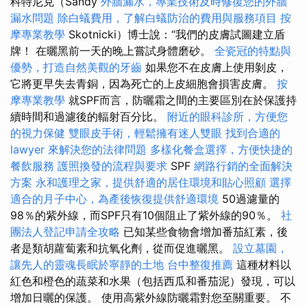
科特尼克（Sandy
外牆漏水，專業技術及時修復您的外牆
漏水問題
除白蟻費用，了解白蟻防治的費用與服務項目
按
摩專業教學
Skotnicki）博士說：“我們的皮膚試圖建立盾
牌！ 在曬黑前一天的晚上嘗試身體磨砂。
全瓷冠的特點與
優勢，打造自然美觀的牙齒
如果您不在皮膚上使用剝皮，
它將更早失去青銅，因為死亡的上皮細胞會損害皮膚。
按
摩專業教學
就SPF而言，防曬霜之間的主要區別在於保護持
續時間和過濾後的輻射百分比。
附近的眼科診所，方便您
的視力保健
雙眼皮手術，輕鬆擁有迷人雙眼
找到合適的
lawyer 來解決您的法律問題
多樣化餐盒選擇，方便快捷的
餐飲服務
護照換發的流程與要求
SPF
網路行銷的全面解決
方案
永和護理之家，提供舒適的居住環境和貼心照顧
選擇
適合的月子中心，為產後恢復提供舒適環境
50過濾量的
98％的紫外線，而SPF只有10個阻止了紫外線的90％。
社
團法人登記申請全攻略
已知某些食物會增加番茄紅素，後
者是類胡蘿蔔素和抗氧化劑，從而促進曬黑。
設立墓園，
讓先人的靈魂長眠於寧靜的土地
台中整復推薦
這種材料以
紅色和橙色的蔬菜和水果（包括西瓜和番茄泥）發現，可以
增加日曬的保護。 使用高紫外線防曬霜對您至關重要。 不