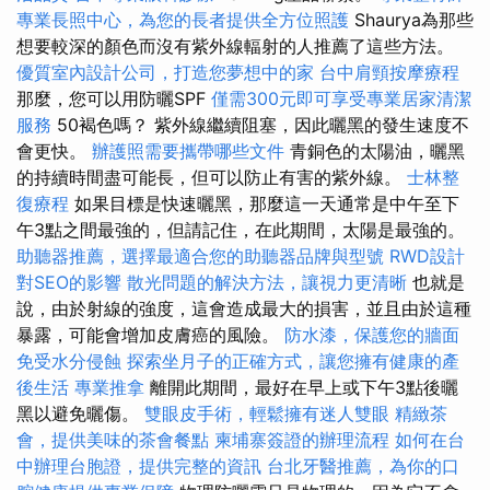
專業長照中心，為您的長者提供全方位照護
Shaurya為那些
想要較深的顏色而沒有紫外線輻射的人推薦了這些方法。
優質室內設計公司，打造您夢想中的家
台中肩頸按摩療程
那麼，您可以用防曬SPF
僅需300元即可享受專業居家清潔
服務
50褐色嗎？ 紫外線繼續阻塞，因此曬黑的發生速度不
會更快。
辦護照需要攜帶哪些文件
青銅色的太陽油，曬黑
的持續時間盡可能長，但可以防止有害的紫外線。
士林整
復療程
如果目標是快速曬黑，那麼這一天通常是中午至下
午3點之間最強的，但請記住，在此期間，太陽是最強的。
助聽器推薦，選擇最適合您的助聽器品牌與型號
RWD設計
對SEO的影響
散光問題的解決方法，讓視力更清晰
也就是
說，由於射線的強度，這會造成最大的損害，並且由於這種
暴露，可能會增加皮膚癌的風險。
防水漆，保護您的牆面
免受水分侵蝕
探索坐月子的正確方式，讓您擁有健康的產
後生活
專業推拿
離開此期間，最好在早上或下午3點後曬
黑以避免曬傷。
雙眼皮手術，輕鬆擁有迷人雙眼
精緻茶
會，提供美味的茶會餐點
柬埔寨簽證的辦理流程
如何在台
中辦理台胞證，提供完整的資訊
台北牙醫推薦，為你的口