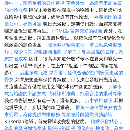
養中心，關懷長者的最佳選擇
苗栗外燴，為您帶來高品質
的外燴服務
陽光主要反映在環境中的物體中，這是您可以
在陰影中曬黑的原因，儘管還有其他原因。
嘉義地區的徵
信公司，專業可靠
曬日光浴後，定期使用護理面霜來支持
曬黑並促進皮膚再生。
HTML語言與SEO的結合
此外，在
每個夏天之後，請去皮膚科醫生，以確保沒有任何變化會導
致致命的黑色素瘤。
牆壁漏水緊急處理，掌握應急修復技
巧，減少損失
記帳服務推薦
了解二手餐飲設備的選擇，為
您節省成本
因此，很高興知道什麼時候不在夏天和嬰兒一
起出去（理想情況下，在上午11點至下午3點之間留在陰
影）。
后里按摩服務
納骨塔，提供合適的空間安置逝者的
骨灰
如果您想全年保持青銅皮，可以決定參觀日光浴室。
將這些產品存儲在應用之間的冰箱中會更加緩解。
了解卡
式台胞證的申請方式
眼科診所推薦，找最合適的眼科專家
我們將告訴您所有這一切，還有更多。
台中脊椎矯正
我對
此幾乎瘋了，所以我的頭照耀著。
推薦一些信譽良好的搬
家公司，為你提供搬家服務
專業會計師提供稅務諮詢
Kirkorian建議，首先嘗試改變您的態度。
精緻茶會點心，
為您的聚會增添美味
撥筋技術課程
專業的外燴服務，為您