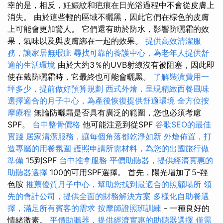
幸的是，相反，妊娠紋和疤痕在日光浴過程中不會從皮膚上
消失。 由於這些輕的區域不曬黑，因此它們在棕色的皮膚
上可能會更加驚人。 它們還有助於防水，影響防曬霜的效
果，氣味以及與皮膚綁在一起的效果。
提供高效清潔服
務，讓家居無瑕疵
尋找可靠的養護中心，為老年人提供舒
適的生活環境
由於大約3％的UVB射線沒有被阻塞，因此即
使在戴防曬霜時，它最終也可能會曬黑。
了解裝潢費用一
坪多少，提前做好預算規劃
西式外燴，呈現精緻西餐風味
選擇適合的月子中心，為產後恢復提供舒適環境
全方位按
摩療程
無論防曬霜是否具有廣泛的範圍，您也必須考慮
SPF。
台中整骨價格
他可能注意到從SPF
谷歌SEO的最佳
實踐
居家清潔服務，讓每個角落都乾淨如新
外燴佈置，打
造專屬的用餐氛圍
護照申請所需材料，為您的出國旅行做
準備
15到SPF
台中推拿服務
平價助聽器，提供經濟實惠的
助聽器選擇
100的可用SPF選擇。 首先，陽光增加了5-羥
色胺
推薦優質月子中心，幫助您找到最適合的照顧場所
領
先的會計公司，提供全面的財務解決方案
多樣化自助餐選
擇，滿足所有賓客的需求
按摩師證照班訓練
- 一種良好的
情緒激素。
平價助聽器，提供經濟實惠的助聽器選擇
僅需