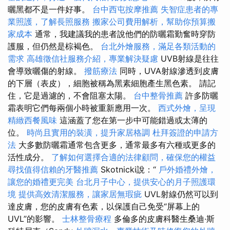
曬黑都不是一件好事。
台中西屯按摩推薦
失智症患者的專
業照護，了解長照服務
搬家公司費用解析，幫助你預算搬
家成本
通常，我建議我的患者說他們的防曬霜勤奮時穿防
護服，但仍然是棕褐色。
台北外燴服務，滿足各類活動的
需求
高雄徵信社服務介紹，專業解決疑慮
UVB射線是往往
會導致曬傷的射線。
撥筋療法
同時，UVA射線滲透到皮膚
的下層（表皮），細胞被稱為黑素細胞產生黑色素。 請記
住，它是過濾的，不會阻塞太陽。
台中整骨推薦
許多防曬
霜表明它們每兩個小時被重新應用一次。
西式外燴，呈現
精緻西餐風味
這涵蓋了您在第一步中可能錯過或太薄的
位。
時尚且實用的裝潢，提升家居格調
杜拜簽證的申請方
法
大多數防曬霜通常包含更多，通常最多有六種或更多的
活性成分。
了解如何選擇合適的法律顧問，確保您的權益
尋找值得信賴的牙醫推薦
Skotnicki說：“
戶外婚禮外燴，
讓您的婚禮更完美
台北月子中心，提供安心的月子照護環
境
提供高效清潔服務，讓家居無瑕疵
UVL射線仍然可以到
達皮膚，您的皮膚有色素，以保護自己免受“屏幕上的
UVL”的影響。
士林整骨療程
多倫多的皮膚科醫生桑迪·斯