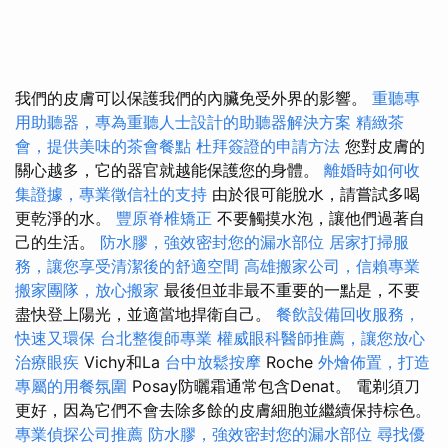
我們的皮膚可以保護我們的內臟免受外界的影響。
重聽專
用助聽器，專為重聽人士設計的助聽器解決方案
精緻茶
會，提供美味的茶會餐點
杜拜簽證的申請方法
您對皮膚的
關心越多，它的器官就越能保護您的身體。
離婚時如何收
集證據，專業徵信社的支持
由於很可能脫水，請嘗試多喝
更乾淨的水。
豐原脊椎矯正
不要觸摸水泡，讓他們過著自
己的生活。
防水膠，強效密封您的漏水部位
居家打掃服
務，讓您享受清潔後的舒適空間
高雄搬家公司，信賴專業
搬家團隊，放心搬家
最後但並非最不重要的一點是，不要
盡快登上陽光，並適當地捍衛自己。
餐飲設備回收服務，
快速又環保
台北整復師專業
權威眼科醫師推薦，讓您放心
治療眼疾
Vichy和La
台中放鬆按摩
Roche
外燴佈置，打造
專屬的用餐氛圍
Posay防曬霜通常包含Denat。 電剃須刀
更好，因為它們不會去除多餘的皮膚細胞並繼續保持棕色。
專業偵探公司推薦
防水膠，強效密封您的漏水部位
尋找優