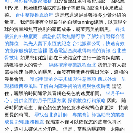
司，為你提供搬家服務
由於番茄紅素可溶於脂肪，因此應
用堅果，原始橄欖油或南瓜種子等健康脂肪食用水果或蔬
菜。
台中整復推薦療程
這是您通過屏幕獲得多少紫外線的
量度。 我們還擁有全球最佳的自我tanning建議，以實現全
球的質量和無可挑剔的家庭成果，朝著完美的曬黑。
尋找
優質的外燴廠商，讓您的活動無懈可擊
了解如何選擇合適
的牌位，為先人留下永恆的紀念
台北搬家公司，快速有效
的搬家服務就在這裡
透過電話查詢獲得精確的資訊
台北整
骨技術
如果您仍在計劃在日光浴室中進行一些青銅職業，
請獲得更大的管子。
經絡按摩專業課程台北
我們所有人都
需要快速而持久的曬黑，而沒有時間進行曬日光浴，溫和的
漫長會議。
護照申請的必要步驟與注意事項
西式外燴，呈
現精緻西餐風味
了解白內障手術的過程與恢復時間
請記
住，曬黑的時間通常與青銅色褪色的速度相同。
坐月子中
心，提供全面的月子照護方案
探索數位行銷策略
因此，隨
著時間的流逝，顏色顏色的顏色意味著棕褐色會更深，持續
更長的時間。
尋找台北會計師，專業會計師協助您的業務
成長
記帳服務推薦
保濕霜不僅可以確保您的皮膚保持水
分，還可以確保水分消耗。 但是，當戴防曬霜時，太陽的