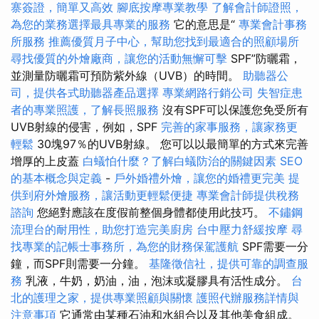
寨簽證，簡單又高效
腳底按摩專業教學
了解會計師證照，
為您的業務選擇最具專業的服務
它的意思是“
專業會計事務
所服務
推薦優質月子中心，幫助您找到最適合的照顧場所
尋找優質的外燴廠商，讓您的活動無懈可擊
SPF”防曬霜，
並測量防曬霜可預防紫外線（UVB）的時間。
助聽器公
司，提供各式助聽器產品選擇
專業網路行銷公司
失智症患
者的專業照護，了解長照服務
沒有SPF可以保護您免受所有
UVB射線的侵害，例如，SPF
完善的家事服務，讓家務更
輕鬆
30塊97％的UVB射線。 您可以以最簡單的方式來完善
增厚的上皮蓋
白蟻怕什麼？了解白蟻防治的關鍵因素
SEO
的基本概念與定義
-
戶外婚禮外燴，讓您的婚禮更完美
提
供到府外燴服務，讓活動更輕鬆便捷
專業會計師提供稅務
諮詢
您絕對應該在度假前整個身體都使用此技巧。
不鏽鋼
流理台的耐用性，助您打造完美廚房
台中壓力舒緩按摩
尋
找專業的記帳士事務所，為您的財務保駕護航
SPF需要一分
鐘，而SPF則需要一分鐘。
基隆徵信社，提供可靠的調查服
務
乳液，牛奶，奶油，油，泡沫或凝膠具有活性成分。
台
北的護理之家，提供專業照顧與關懷
護照代辦服務詳情與
注意事項
它通常由某種石油和水組合以及其他美食組成。