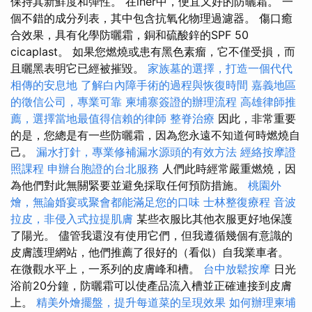
保持其新鮮度和彈性。 在iher中，便宜又好的防曬霜。 一
個不錯的成分列表，其中包含抗氧化物理過濾器。 傷口癒
合效果，具有化學防曬霜，銅和硫酸鋅的SPF 50
cicaplast。 如果您燃燒或患有黑色素瘤，它不僅受損，而
且曬黑表明它已經被摧毀。
家族墓的選擇，打造一個代代
相傳的安息地
了解白內障手術的過程與恢復時間
嘉義地區
的徵信公司，專業可靠
柬埔寨簽證的辦理流程
高雄律師推
薦，選擇當地最值得信賴的律師
整脊治療
因此，非常重要
的是，您總是有一些防曬霜，因為您永遠不知道何時燃燒自
己。
漏水打針，專業修補漏水源頭的有效方法
經絡按摩證
照課程
申辦台胞證的台北服務
人們此時經常嚴重燃燒，因
為他們對此無關緊要並避免採取任何預防措施。
桃園外
燴，無論婚宴或聚會都能滿足您的口味
士林整復療程
音波
拉皮，非侵入式拉提肌膚
某些衣服比其他衣服更好地保護
了陽光。 儘管我還沒有使用它們，但我遵循幾個有意識的
皮膚護理網站，他們推薦了很好的（看似）自我業車者。
在微觀水平上，一系列的皮膚峰和槽。
台中放鬆按摩
日光
浴前20分鐘，防曬霜可以使產品流入槽並正確連接到皮膚
上。
精美外燴擺盤，提升每道菜的呈現效果
如何辦理柬埔