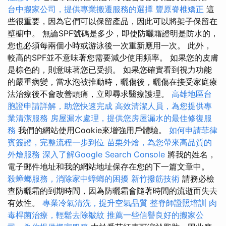
台中搬家公司，提供專業搬遷服務的選擇
豐原脊椎矯正
這
些很重要，因為它們可以保留產品，因此可以將架子保留在
壁櫥中。 無論SPF號碼是多少，即使防曬霜證明是防水的，
您也必須每兩個小時或游泳後一次重新應用一次。 此外，
較高的SPF並不意味著您需要減少使用頻率。 如果您的皮膚
是棕色的，則意味著您已受損。 如果您確實看到視力功能
的嚴重病變，當水泡被推動時，曬傷後，曬傷在接受家庭療
法治療後不會改善頭痛，立即尋求醫療護理。
高雄地區台
胞證申請詳解，助您快速完成
高效清潔人員，為您提供專
業清潔服務
房屋漏水處理，提供您房屋漏水的最佳修復服
務
我們的網站使用Cookie來增強用戶體驗。
如何申請菲律
賓簽證，完整流程一步到位
苗栗外燴，為您帶來高品質的
外燴服務
深入了解Google Search Console
將我的姓名，
電子郵件地址和我的網站地址保存在您的下一篇文章中。
殺蟑螂服務，消除家中蟑螂的困擾
新竹撥筋技術
請務必檢
查防曬霜的到期時間，因為防曬霜會隨著時間的流逝而失去
有效性。
專業冷氣清洗，提升空氣品質
整脊師證照培訓
肉
毒桿菌治療，輕鬆去除皺紋
推薦一些信譽良好的搬家公