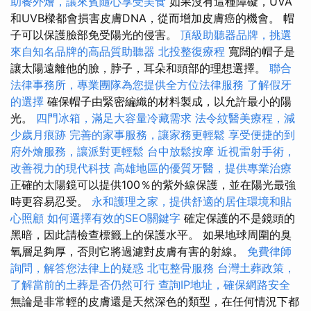
助餐外燴，讓來賓隨心享受美食
如果沒有這種障礙，UVA
和UVB樑都會損害皮膚DNA，從而增加皮膚癌的機會。 帽
子可以保護臉部免受陽光的侵害。
頂級助聽器品牌，挑選
來自知名品牌的高品質助聽器
北投整復療程
寬闊的帽子是
讓太陽遠離他的臉，脖子，耳朵和頭部的理想選擇。
聯合
法律事務所，專業團隊為您提供全方位法律服務
了解假牙
的選擇
確保帽子由緊密編織的材料製成，以允許最小的陽
光。
四門冰箱，滿足大容量冷藏需求
法令紋醫美療程，減
少歲月痕跡
完善的家事服務，讓家務更輕鬆
享受便捷的到
府外燴服務，讓派對更輕鬆
台中放鬆按摩
近視雷射手術，
改善視力的現代科技
高雄地區的優質牙醫，提供專業治療
正確的太陽鏡可以提供100％的紫外線保護，並在陽光最強
時更容易忍受。
永和護理之家，提供舒適的居住環境和貼
心照顧
如何選擇有效的SEO關鍵字
確定保護的不是鏡頭的
黑暗，因此請檢查標籤上的保護水平。 如果地球周圍的臭
氧層足夠厚，否則它將過濾對皮膚有害的射線。
免費律師
詢問，解答您法律上的疑惑
北屯整骨服務
台灣土葬政策，
了解當前的土葬是否仍然可行
查詢IP地址，確保網路安全
無論是非常輕的皮膚還是天然深色的類型，在任何情況下都