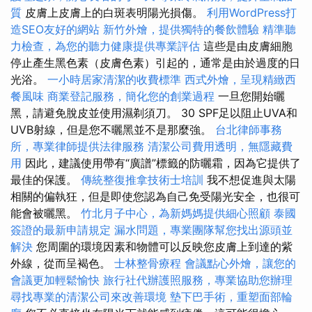
質
皮膚上皮膚上的白斑表明陽光損傷。
利用WordPress打
造SEO友好的網站
新竹外燴，提供獨特的餐飲體驗
精準聽
力檢查，為您的聽力健康提供專業評估
這些是由皮膚細胞
停止產生黑色素（皮膚色素）引起的，通常是由於過度的日
光浴。
一小時居家清潔的收費標準
西式外燴，呈現精緻西
餐風味
商業登記服務，簡化您的創業過程
一旦您開始曬
黑，請避免脫皮並使用濕剃須刀。 30 SPF足以阻止UVA和
UVB射線，但是您不曬黑並不是那麼強。
台北律師事務
所，專業律師提供法律服務
清潔公司費用透明，無隱藏費
用
因此，建議使用帶有“廣譜”標籤的防曬霜，因為它提供了
最佳的保護。
傳統整復推拿技術士培訓
我不想促進與太陽
相關的偏執狂，但是即使您認為自己免受陽光安全，也很可
能會被曬黑。
竹北月子中心，為新媽媽提供細心照顧
泰國
簽證的最新申請規定
漏水問題，專業團隊幫您找出源頭並
解決
您周圍的環境因素和物體可以反映您皮膚上到達的紫
外線，從而呈褐色。
士林整骨療程
會議點心外燴，讓您的
會議更加輕鬆愉快
旅行社代辦護照服務，專業協助您辦理
尋找專業的清潔公司來改善環境
墊下巴手術，重塑面部輪