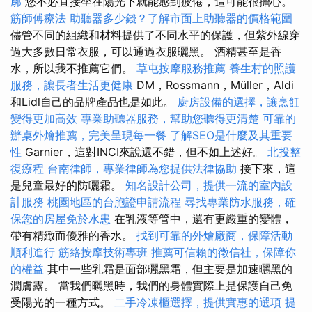
廓
您不必直接坐在陽光下就能感到疲倦，這可能很擔心。
筋師傅療法
助聽器多少錢？了解市面上助聽器的價格範圍
儘管不同的組織和材料提供了不同水平的保護，但紫外線穿
過大多數日常衣服，可以通過衣服曬黑。 酒精甚至是香
水，所以我不推薦它們。
草屯按摩服務推薦
養生村的照護
服務，讓長者生活更健康
DM，Rossmann，Müller，Aldi
和Lidl自己的品牌產品也是如此。
廚房設備的選擇，讓烹飪
變得更加高效
專業助聽器服務，幫助您聽得更清楚
可靠的
辦桌外燴推薦，完美呈現每一餐
了解SEO是什麼及其重要
性
Garnier，這對INCI來說還不錯，但不如上述好。
北投整
復療程
台南律師，專業律師為您提供法律協助
接下來，這
是兒童最好的防曬霜。
知名設計公司，提供一流的室內設
計服務
桃園地區的台胞證申請流程
尋找專業防水服務，確
保您的房屋免於水患
在乳液等管中，還有更嚴重的變體，
帶有精緻而優雅的香水。
找到可靠的外燴廠商，保障活動
順利進行
筋絡按摩技術專班
推薦可信賴的徵信社，保障你
的權益
其中一些乳霜是面部曬黑霜，但主要是加速曬黑的
潤膚露。 當我們曬黑時，我們的身體實際上是保護自己免
受陽光的一種方式。
二手冷凍櫃選擇，提供實惠的選項
提