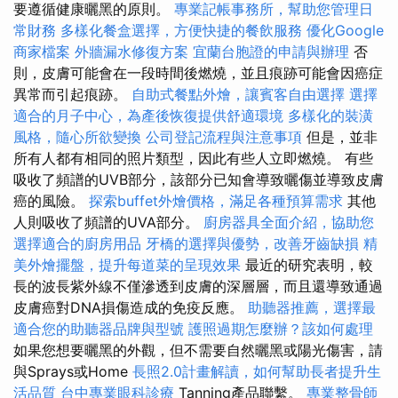
要遵循健康曬黑的原則。
專業記帳事務所，幫助您管理日
常財務
多樣化餐盒選擇，方便快捷的餐飲服務
優化Google
商家檔案
外牆漏水修復方案
宜蘭台胞證的申請與辦理
否
則，皮膚可能會在一段時間後燃燒，並且痕跡可能會因癌症
異常而引起痕跡。
自助式餐點外燴，讓賓客自由選擇
選擇
適合的月子中心，為產後恢復提供舒適環境
多樣化的裝潢
風格，隨心所欲變換
公司登記流程與注意事項
但是，並非
所有人都有相同的照片類型，因此有些人立即燃燒。 有些
吸收了頻譜的UVB部分，該部分已知會導致曬傷並導致皮膚
癌的風險。
探索buffet外燴價格，滿足各種預算需求
其他
人則吸收了頻譜的UVA部分。
廚房器具全面介紹，協助您
選擇適合的廚房用品
牙橋的選擇與優勢，改善牙齒缺損
精
美外燴擺盤，提升每道菜的呈現效果
最近的研究表明，較
長的波長紫外線不僅滲透到皮膚的深層層，而且還導致通過
皮膚癌對DNA損傷造成的免疫反應。
助聽器推薦，選擇最
適合您的助聽器品牌與型號
護照過期怎麼辦？該如何處理
如果您想要曬黑的外觀，但不需要自然曬黑或陽光傷害，請
與Sprays或Home
長照2.0計畫解讀，如何幫助長者提升生
活品質
台中專業眼科診療
Tanning產品聯繫。
專業整骨師