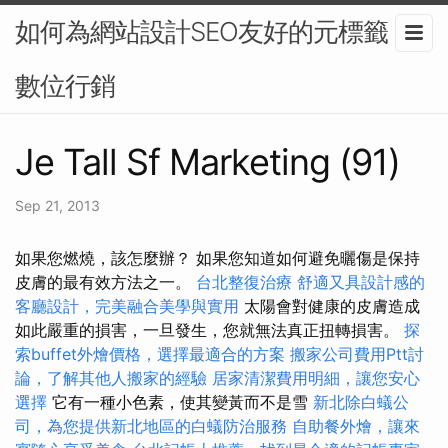
如何為網站設計SEO友好的元標籤？-
數位行銷
Je Tall Sf Marketing (91)
Sep 21, 2013
如果您燃燒，該怎麼辦？ 如果您知道如何避免曬傷是保持
皮膚的最有效方法之一。
台北整復治療
舒適又具設計感的
客廳設計，完美融合美學與實用
太陽會對健康的皮膚造成
如此嚴重的損害，一旦發生，您就無法真正扭轉損害。
探
索buffet外燴價格，選擇最適合的方案
搬家公司費用Ptt討
論，了解其他人搬家的經驗
居家清潔費用明細，讓您安心
選擇
它有一種小色素，使其變黃而不是雪
新北除白蟻公
司，為您提供新北地區的白蟻防治服務
自助餐外燴，讓來