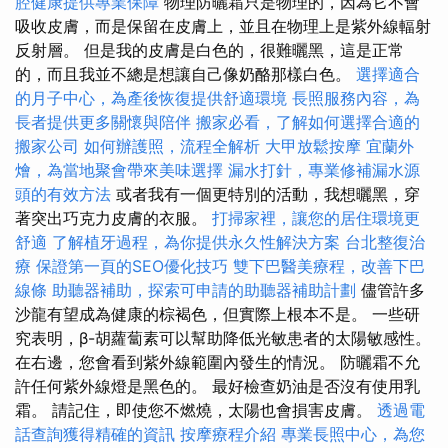
腔健康提供專業保障
物理防曬霜只是物理的，因為它不會
吸收皮膚，而是保留在皮膚上，並且在物理上是紫外線輻射
反射層。 但是我的皮膚是白色的，很難曬黑，這是正常
的，而且我並不總是想讓自己像奶酪那樣白色。
選擇適合
的月子中心，為產後恢復提供舒適環境
長照服務內容，為
長者提供更多關懷與陪伴
搬家必看，了解如何選擇合適的
搬家公司
如何辦護照，流程全解析
大甲放鬆按摩
宜蘭外
燴，為當地聚會帶來美味選擇
漏水打針，專業修補漏水源
頭的有效方法
或者我有一個更特別的活動，我想曬黑，穿
著突出巧克力皮膚的衣服。
打掃家裡，讓您的居住環境更
舒適
了解植牙過程，為你提供永久性解決方案
台北整復治
療
保證第一頁的SEO優化技巧
雙下巴醫美療程，改善下巴
線條
助聽器補助，探索可申請的助聽器補助計劃
儘管許多
沙龍有望成為健康的棕褐色，但實際上根本不是。 一些研
究表明，β-胡蘿蔔素可以幫助降低光敏患者的太陽敏感性。
在右邊，您會看到紫外線範圍內發生的情況。 防曬霜不允
許任何紫外線燈是黑色的。 最好檢查奶油是否沒有使用乳
霜。 請記住，即使您不燃燒，太陽也會損害皮膚。
透過電
話查詢獲得精確的資訊
按摩療程介紹
專業長照中心，為您